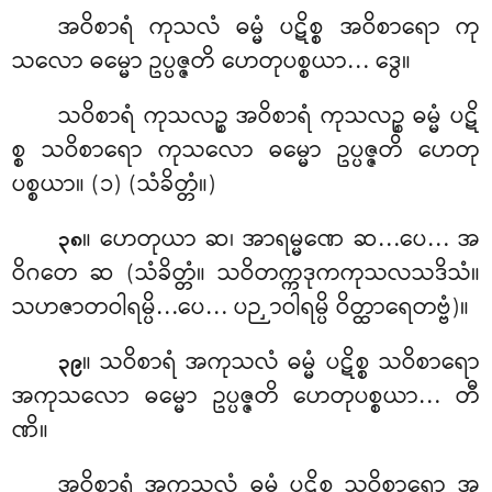
အဝိစာရံ ကုသလံ ဓမ္မံ ပဋိစ္စ အဝိစာရော ကု
သလော ဓမ္မော ဥပ္ပဇ္ဇတိ ဟေတုပစ္စယာ… ဒွေ။
သဝိစာရံ ကုသလဉ္စ အဝိစာရံ ကုသလဉ္စ ဓမ္မံ ပဋိ
စ္စ သဝိစာရော ကုသလော ဓမ္မော ဥပ္ပဇ္ဇတိ ဟေတု
ပစ္စယာ။ (၁) (သံခိတ္တံ။)
။ ဟေတုယာ ဆ၊ အာရမ္မဏေ ဆ…ပေ… အ
၃၈
ဝိဂတေ ဆ (သံခိတ္တံ။ သဝိတက္ကဒုကကုသလသဒိသံ။
သဟဇာတဝါရမ္ပိ…ပေ… ပဉှာဝါရမ္ပိ ဝိတ္ထာရေတဗ္ဗံ)။
။ သဝိစာရံ
အကုသလံ ဓမ္မံ ပဋိစ္စ သဝိစာရော
၃၉
အကုသလော ဓမ္မော ဥပ္ပဇ္ဇတိ ဟေတုပစ္စယာ… တီ
ဏိ။
အဝိစာရံ အကုသလံ ဓမ္မံ ပဋိစ္စ သဝိစာရော အ