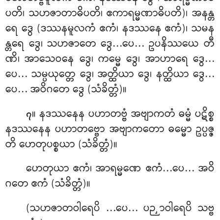
ပတိ၊ သဟဇာတာဓိပတိ၊ ဧကာရမ္မဏာဓိပတိ)၊ အနန္တ
ရေ ဒွေ (ဒဿနမူလကံ ဧကံ၊ နဒဿနေ ဧကံ)၊ သမန
န္တရေ ဒွေ၊ သဟဇာတေ ဒွေ…ပေ… ဥပနိဿယေ တီ
ဏိ၊ အာသေဝနေ ဒွေ၊ ကမ္မေ ဒွေ၊ အာဟာရေ ဒွေ…
ပေ… သမ္ပယုတ္တေ ဒွေ၊ အတ္ထိယာ ဒွေ၊ နတ္ထိယာ ဒွေ…
ပေ… အဝိဂတေ ဒွေ (သံခိတ္တံ)။
။ နဒဿနေန ပဟာတဗ္ဗံ အဗျာကတံ ဓမ္မံ ပဋိစ္စ
၇
နဒဿနေန ပဟာတဗ္ဗော အဗျာကတော ဓမ္မော ဥပ္ပဇ္ဇ
တိ ဟေတုပစ္စယာ (သံခိတ္တံ)။
ဟေတုယာ ဧကံ၊ အာရမ္မဏေ ဧကံ…ပေ… အဝိ
ဂတေ ဧကံ (သံခိတ္တံ)။
(သဟဇာတဝါရေပိ
…ပေ… ပဉှာဝါရေပိ သဗ္ဗ