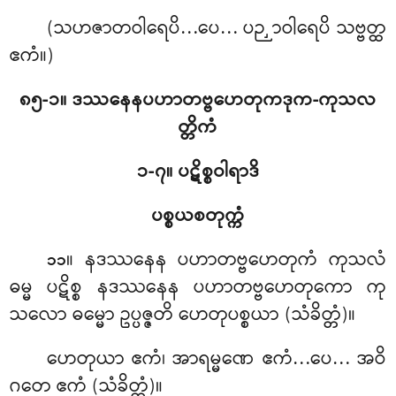
(သဟဇာတဝါရေပိ…ပေ… ပဉှာဝါရေပိ သဗ္ဗတ္ထ
ဧကံ။)
၈၅-၁။ ဒဿနေနပဟာတဗ္ဗဟေတုကဒုက-ကုသလ
တ္တိကံ
၁-၇။ ပဋိစ္စဝါရာဒိ
ပစ္စယစတုက္ကံ
။ နဒဿနေန
ပဟာတဗ္ဗဟေတုကံ ကုသလံ
၁၁
ဓမ္မ ပဋိစ္စ နဒဿနေန ပဟာတဗ္ဗဟေတုကော ကု
သလော ဓမ္မော ဥပ္ပဇ္ဇတိ ဟေတုပစ္စယာ (သံခိတ္တံ)။
ဟေတုယာ ဧကံ၊ အာရမ္မဏေ ဧကံ…ပေ… အဝိ
ဂတေ ဧကံ (သံခိတ္တံ)။