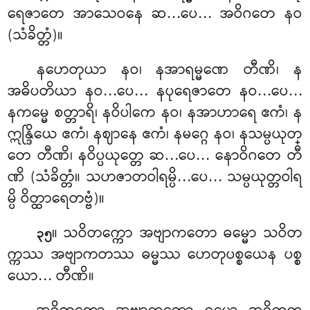
ရေဇာတေ အာသေဝနေ ဆ…ပေ… အဝိဂတေ နဝ
(သံခိတ္တံ)။
နဟေတုယာ နဝ၊ နအာရမ္မဏေ တီဏိ၊ န
အဓိပတိယာ နဝ…ပေ… နပုရေဇာတေ နဝ…ပေ…
နကမ္မေ စတ္တာရိ၊ နဝိပါကေ နဝ၊ နအာဟာရေ ဧကံ၊ န
ဣန္ဒြိယေ ဧကံ၊ နဈာနေ ဧကံ၊ နမဂ္ဂေ နဝ၊ နသမ္ပယုတ္
တေ တီဏိ၊ နဝိပ္ပယုတ္တေ ဆ…ပေ… နောဝိဂတေ တီ
ဏိ (သံခိတ္တံ။ သဟဇာတဝါရမ္ပိ…ပေ… သမ္ပယုတ္တဝါရ
မ္ပိ ဝိတ္ထာရေတဗ္ဗံ)။
။ သဝိတက္ကော အဗျာကတော ဓမ္မော သဝိတ
၃၅
က္ကဿ အဗျာကတဿ ဓမ္မဿ ဟေတုပစ္စယေန ပစ္စ
ယော… တီဏိ။