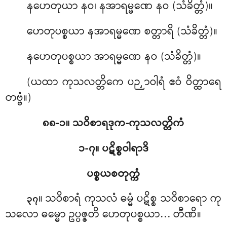
နဟေတုယာ
နဝ၊ နအာရမ္မဏေ နဝ (သံခိတ္တံ)။
ဟေတုပစ္စယာ နအာရမ္မဏေ စတ္တာရိ (သံခိတ္တံ)။
နဟေတုပစ္စယာ အာရမ္မဏေ နဝ (သံခိတ္တံ)။
(ယထာ ကုသလတ္တိကေ ပဉှာဝါရံ ဧဝံ ဝိတ္ထာရေ
တဗ္ဗံ။)
၈၈-၁။ သဝိစာရဒုက-ကုသလတ္တိကံ
၁-၇။ ပဋိစ္စဝါရာဒိ
ပစ္စယစတုက္ကံ
။ သဝိစာရံ
ကုသလံ ဓမ္မံ ပဋိစ္စ သဝိစာရော ကု
၃၇
သလော ဓမ္မော ဥပ္ပဇ္ဇတိ ဟေတုပစ္စယာ… တီဏိ။