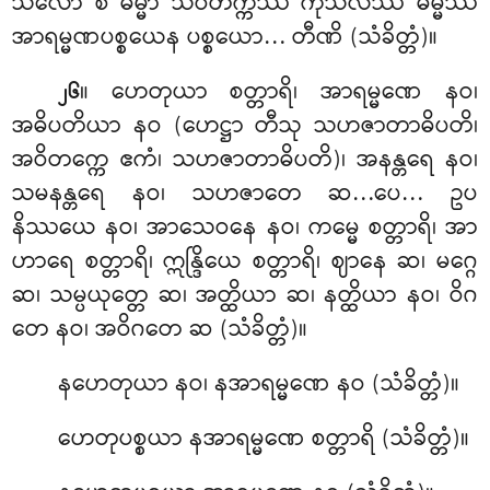
သလော စ ဓမ္မာ သဝိတက္ကဿ ကုသလဿ ဓမ္မဿ
အာရမ္မဏပစ္စယေန ပစ္စယော… တီဏိ (သံခိတ္တံ)။
။ ဟေတုယာ စတ္တာရိ၊ အာရမ္မဏေ နဝ၊
၂၆
အဓိပတိယာ နဝ (ဟေဋ္ဌာ တီသု သဟဇာတာဓိပတိ၊
အဝိတက္ကေ ဧကံ၊ သဟဇာတာဓိပတိ)၊ အနန္တရေ နဝ၊
သမနန္တရေ နဝ၊ သဟဇာတေ ဆ…ပေ… ဥပ
နိဿယေ နဝ၊ အာသေဝနေ နဝ၊ ကမ္မေ စတ္တာရိ၊ အာ
ဟာရေ စတ္တာရိ၊ ဣန္ဒြိယေ စတ္တာရိ၊ ဈာနေ ဆ၊ မဂ္ဂေ
ဆ၊ သမ္ပယုတ္တေ ဆ၊ အတ္ထိယာ ဆ၊ နတ္ထိယာ နဝ၊ ဝိဂ
တေ နဝ၊ အဝိဂတေ ဆ (သံခိတ္တံ)။
နဟေတုယာ နဝ၊ နအာရမ္မဏေ နဝ (သံခိတ္တံ)။
ဟေတုပစ္စယာ နအာရမ္မဏေ စတ္တာရိ (သံခိတ္တံ)။