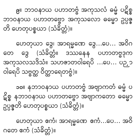
။ ဘာဝနာယ ပဟာတဗ္ဗံ အကုသလံ ဓမ္မံ ပဋိစ္စ
၉
ဘာဝနာယ ပဟာတဗ္ဗော အကုသလော ဓမ္မော ဥပ္ပဇ္ဇ
တိ ဟေတုပစ္စယာ (သံခိတ္တံ)။
ဟေတုယာ ဒွေ၊ အာရမ္မဏေ ဒွေ…ပေ… အဝိဂ
တေ ဒွေ (သံခိတ္တံ။ ဒဿနေန ပဟာတဗ္ဗဒုက
အကုသလသဒိသံ။ သဟဇာတဝါရေပိ
…ပေ… ပဉှာ
ဝါရေပိ သဗ္ဗတ္ထ ဝိတ္ထာရေတဗ္ဗံ)။
။ နဘာဝနာယ
ပဟာတဗ္ဗံ အဗျာကတံ ဓမ္မံ ပ
၁၀
ဋိစ္စ နဘာဝနာယ ပဟာတဗ္ဗော အဗျာကတော ဓမ္မော
ဥပ္ပဇ္ဇတိ ဟေတုပစ္စယာ (သံခိတ္တံ)။
ဟေတုယာ ဧကံ၊ အာရမ္မဏေ ဧကံ…ပေ… အဝိ
ဂတေ ဧကံ (သံခိတ္တံ)။