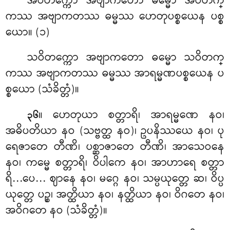
အဝိတက္ကော အဗျာကတော ဓမ္မော အဝိတက္
ကဿ အဗျာကတဿ ဓမ္မဿ ဟေတုပစ္စယေန ပစ္စ
ယော။ (၁)
သဝိတက္ကော အဗျာကတော ဓမ္မော သဝိတက္
ကဿ အဗျာကတဿ ဓမ္မဿ အာရမ္မဏပစ္စယေန ပ
စ္စယော (သံခိတ္တံ)။
။ ဟေတုယာ
စတ္တာရိ၊ အာရမ္မဏေ နဝ၊
၃၆
အဓိပတိယာ နဝ (သဗ္ဗတ္ထ နဝ)၊ ဥပနိဿယေ နဝ၊ ပု
ရေဇာတေ တီဏိ၊ ပစ္ဆာဇာတေ တီဏိ၊ အာသေဝနေ
နဝ၊ ကမ္မေ စတ္တာရိ၊ ဝိပါကေ နဝ၊ အာဟာရေ စတ္တာ
ရိ…ပေ… ဈာနေ နဝ၊ မဂ္ဂေ နဝ၊ သမ္ပယုတ္တေ ဆ၊ ဝိပ္ပ
ယုတ္တေ ပဉ္စ၊ အတ္ထိယာ နဝ၊ နတ္ထိယာ နဝ၊ ဝိဂတေ နဝ၊
အဝိဂတေ နဝ (သံခိတ္တံ)။