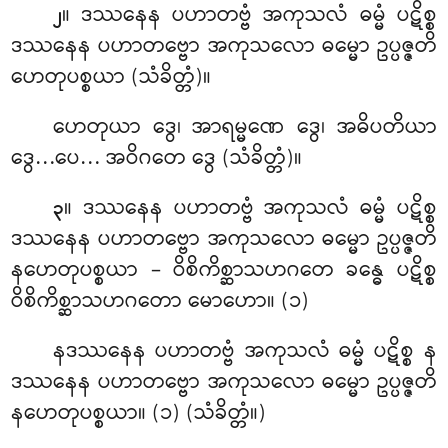
။ ဒဿနေန
ပဟာတဗ္ဗံ အကုသလံ ဓမ္မံ ပဋိစ္စ
၂
ဒဿနေန ပဟာတဗ္ဗော အကုသလော ဓမ္မော ဥပ္ပဇ္ဇတိ
ဟေတုပစ္စယာ (သံခိတ္တံ)။
ဟေတုယာ
ဒွေ၊ အာရမ္မဏေ ဒွေ၊ အဓိပတိယာ
ဒွေ…ပေ… အဝိဂတေ ဒွေ (သံခိတ္တံ)။
။ ဒဿနေန ပဟာတဗ္ဗံ အကုသလံ ဓမ္မံ ပဋိစ္စ
၃
ဒဿနေန ပဟာတဗ္ဗော အကုသလော ဓမ္မော ဥပ္ပဇ္ဇတိ
နဟေတုပစ္စယာ – ဝိစိကိစ္ဆာသဟဂတေ ခန္ဓေ ပဋိစ္စ
ဝိစိကိစ္ဆာသဟဂတော မောဟော။ (၁)
နဒဿနေန ပဟာတဗ္ဗံ အကုသလံ ဓမ္မံ ပဋိစ္စ န
ဒဿနေန ပဟာတဗ္ဗော အကုသလော ဓမ္မော ဥပ္ပဇ္ဇတိ
နဟေတုပစ္စယာ။ (၁) (သံခိတ္တံ။)