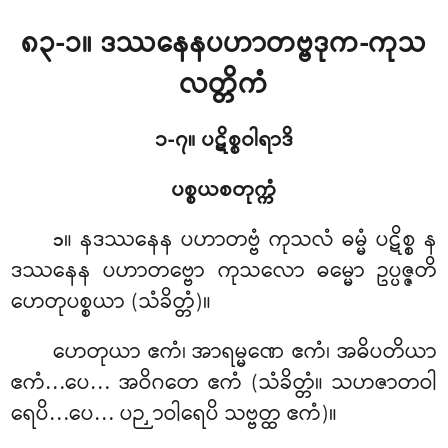
၈၃-၁။ ဒဿနေနပဟာတဗ္ဗဒုက-ကုသ
လတ္တိကံ
၁-၇။ ပဋိစ္စဝါရာဒိ
ပစ္စယစတုက္ကံ
။ နဒဿနေန ပဟာတဗ္ဗံ ကုသလံ ဓမ္မံ ပဋိစ္စ န
၁
ဒဿနေန ပဟာတဗ္ဗော ကုသလော ဓမ္မော ဥပ္ပဇ္ဇတိ
ဟေတုပစ္စယာ (သံခိတ္တံ)။
ဟေတုယာ ဧကံ၊ အာရမ္မဏေ ဧကံ၊ အဓိပတိယာ
ဧကံ…ပေ… အဝိဂတေ ဧကံ (သံခိတ္တံ။ သဟဇာတဝါ
ရေပိ…ပေ… ပဉှာဝါရေပိ သဗ္ဗတ္ထ ဧကံ)။