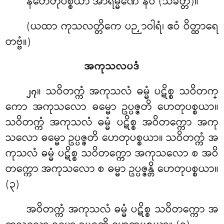
နဟေတုပစ္စယာ အာရမ္မဏေ နဝ (သံခိတ္တံ)။
(ယထာ ကုသလတ္တိကေ ပဉှာဝါရံ၊ ဧဝံ ဝိတ္ထာရေ
တဗ္ဗံ။)
အကုသလပဒံ
။ သဝိတက္ကံ
အကုသလံ ဓမ္မံ ပဋိစ္စ သဝိတက္
၂၇
ကော အကုသလော ဓမ္မော ဥပ္ပဇ္ဇတိ ဟေတုပစ္စယာ။
သဝိတက္ကံ အကုသလံ ဓမ္မံ ပဋိစ္စ အဝိတက္ကော အကု
သလော
ဓမ္မော ဥပ္ပဇ္ဇတိ ဟေတုပစ္စယာ။ သဝိတက္ကံ အ
ကုသလံ ဓမ္မံ ပဋိစ္စ သဝိတက္ကော အကုသလော စ အဝိ
တက္ကော အကုသလော စ ဓမ္မာ ဥပ္ပဇ္ဇန္တိ ဟေတုပစ္စယာ။
(၃)
အဝိတက္ကံ အကုသလံ ဓမ္မံ ပဋိစ္စ သဝိတက္ကော အ