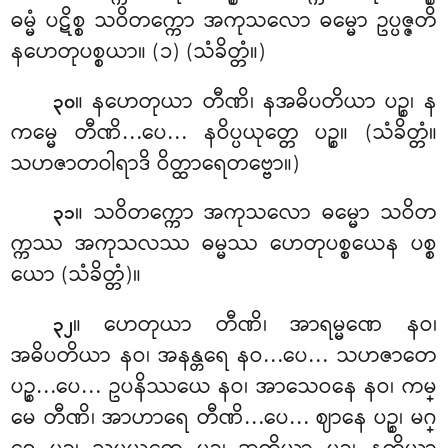
ဓမ္မံ ပဋိစ္စ သဝိတက္ကော အကုသလော ဓမ္မော ဥပ္ပဇ္ဇတိ
နဟေတုပစ္စယာ။ (၁) (သံခိတ္တံ။)
။ နဟေတုယာ တီဏိ၊ နအဓိပတိယာ ပဉ္စ၊ န
၃၀
ကမ္မေ တီဏိ…ပေ… နဝိပ္ပယုတ္တေ ပဉ္စ။ (သံခိတ္တံ။
သဟဇာတဝါရာဒိ ဝိတ္ထာရေတဗ္ဗော။)
။ သဝိတက္ကော အကုသလော ဓမ္မော သဝိတ
၃၁
က္ကဿ အကုသလဿ ဓမ္မဿ ဟေတုပစ္စယေန ပစ္စ
ယော (သံခိတ္တံ)။
။ ဟေတုယာ
တီဏိ၊ အာရမ္မဏေ နဝ၊
၃၂
အဓိပတိယာ နဝ၊ အနန္တရေ နဝ…ပေ… သဟဇာတေ
ပဉ္စ…ပေ… ဥပနိဿယေ နဝ၊ အာသေဝနေ နဝ၊ ကမ္
မေ တီဏိ၊ အာဟာရေ တီဏိ…ပေ… ဈာနေ ပဉ္စ၊ မဂ္