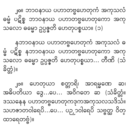
။ ဘာဝနာယ ပဟာတဗ္ဗဟေတုကံ အကုသလံ
၂၀
ဓမ္မံ ပဋိစ္စ ဘာဝနာယ ပဟာတဗ္ဗဟေတုကော အကု
သလော ဓမ္မော ဥပ္ပဇ္ဇတိ ဟေတုပစ္စယာ။ (၁)
နဘာဝနာယ
ပဟာတဗ္ဗဟေတုကံ အကုသလံ ဓ
မ္မံ ပဋိစ္စ နဘာဝနာယ ပဟာတဗ္ဗဟေတုကော အကု
သလော ဓမ္မော ဥပ္ပဇ္ဇတိ ဟေတုပစ္စယာ… တီဏိ (သံ
ခိတ္တံ)။
။ ဟေတုယာ စတ္တာရိ၊ အာရမ္မဏေ ဆ၊
၂၁
အဓိပတိယာ ဒွေ…ပေ… အဝိဂတေ ဆ (သံခိတ္တံ။
ဒဿနေန ပဟာတဗ္ဗဟေတုကဒုကအကုသလသဒိသံ။
သဟဇာတဝါရေပိ…ပေ… ပဉှာဝါရေပိ သဗ္ဗတ္ထ ဝိတ္
ထာရေတဗ္ဗံ)။