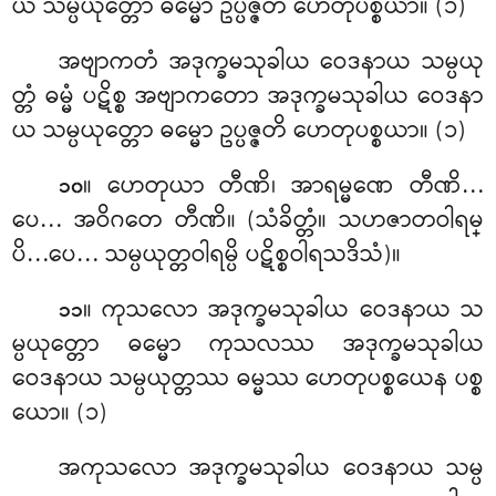
ယ သမ္ပယုတ္တော ဓမ္မော ဥပ္ပဇ္ဇတိ ဟေတုပစ္စယာ။ (၁)
အဗျာကတံ အဒုက္ခမသုခါယ ဝေဒနာယ သမ္ပယု
တ္တံ ဓမ္မံ ပဋိစ္စ အဗျာကတော အဒုက္ခမသုခါယ ဝေဒနာ
ယ သမ္ပယုတ္တော ဓမ္မော ဥပ္ပဇ္ဇတိ ဟေတုပစ္စယာ။ (၁)
။ ဟေတုယာ တီဏိ၊ အာရမ္မဏေ တီဏိ…
၁၀
ပေ… အဝိဂတေ တီဏိ။ (သံခိတ္တံ။ သဟဇာတဝါရမ္
ပိ…ပေ… သမ္ပယုတ္တဝါရမ္ပိ ပဋိစ္စဝါရသဒိသံ)။
။ ကုသလော အဒုက္ခမသုခါယ ဝေဒနာယ သ
၁၁
မ္ပယုတ္တော ဓမ္မော ကုသလဿ အဒုက္ခမသုခါယ
ဝေဒနာယ သမ္ပယုတ္တဿ ဓမ္မဿ ဟေတုပစ္စယေန ပစ္စ
ယော။ (၁)
အကုသလော အဒုက္ခမသုခါယ ဝေဒနာယ သမ္ပ