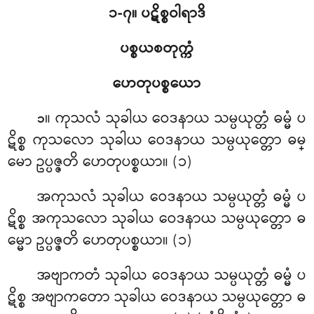
၁-၇။ ပဋိစ္စဝါရာဒိ
ပစ္စယစတုက္ကံ
ဟေတုပစ္စယော
။ ကုသလံ
သုခါယ ဝေဒနာယ သမ္ပယုတ္တံ ဓမ္မံ ပ
၁
ဋိစ္စ ကုသလော သုခါယ ဝေဒနာယ သမ္ပယုတ္တော ဓမ္
မော ဥပ္ပဇ္ဇတိ ဟေတုပစ္စယာ။ (၁)
အကုသလံ
သုခါယ ဝေဒနာယ သမ္ပယုတ္တံ ဓမ္မံ ပ
ဋိစ္စ အကုသလော သုခါယ ဝေဒနာယ သမ္ပယုတ္တော ဓ
မ္မော ဥပ္ပဇ္ဇတိ ဟေတုပစ္စယာ။ (၁)
အဗျာကတံ သုခါယ ဝေဒနာယ သမ္ပယုတ္တံ ဓမ္မံ ပ
ဋိစ္စ အဗျာကတော သုခါယ ဝေဒနာယ သမ္ပယုတ္တော ဓ