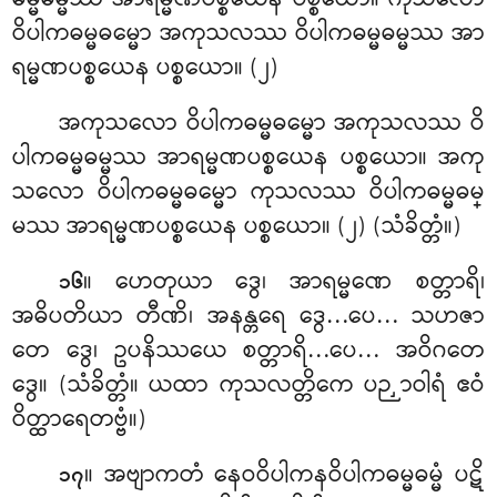
ဝိပါကဓမ္မဓမ္မော အကုသလဿ ဝိပါကဓမ္မဓမ္မဿ အာ
ရမ္မဏပစ္စယေန ပစ္စယော။ (၂)
အကုသလော ဝိပါကဓမ္မဓမ္မော အကုသလဿ ဝိ
ပါကဓမ္မဓမ္မဿ အာရမ္မဏပစ္စယေန ပစ္စယော။ အကု
သလော ဝိပါကဓမ္မဓမ္မော ကုသလဿ ဝိပါကဓမ္မဓမ္
မဿ အာရမ္မဏပစ္စယေန ပစ္စယော။ (၂) (သံခိတ္တံ။)
။ ဟေတုယာ
ဒွေ၊ အာရမ္မဏေ စတ္တာရိ၊
၁၆
အဓိပတိယာ တီဏိ၊ အနန္တရေ ဒွေ…ပေ… သဟဇာ
တေ ဒွေ၊ ဥပနိဿယေ စတ္တာရိ…ပေ… အဝိဂတေ
ဒွေ။ (သံခိတ္တံ။ ယထာ ကုသလတ္တိကေ ပဉှာဝါရံ ဧဝံ
ဝိတ္ထာရေတဗ္ဗံ။)
။ အဗျာကတံ
နေဝဝိပါကနဝိပါကဓမ္မဓမ္မံ ပဋိ
၁၇