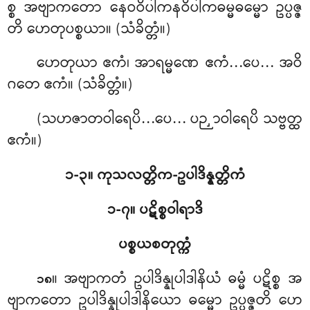
စ္စ အဗျာကတော နေဝဝိပါကနဝိပါကဓမ္မဓမ္မော ဥပ္ပဇ္ဇ
တိ ဟေတုပစ္စယာ။ (သံခိတ္တံ။)
ဟေတုယာ ဧကံ၊ အာရမ္မဏေ ဧကံ…ပေ… အဝိ
ဂတေ ဧကံ။ (သံခိတ္တံ။)
(သဟဇာတဝါရေပိ…ပေ… ပဉှာဝါရေပိ သဗ္ဗတ္ထ
ဧကံ။)
၁-၃။ ကုသလတ္တိက-ဥပါဒိန္နတ္တိကံ
၁-၇။ ပဋိစ္စဝါရာဒိ
ပစ္စယစတုက္ကံ
။ အဗျာကတံ ဥပါဒိန္နုပါဒါနိယံ ဓမ္မံ ပဋိစ္စ အ
၁၈
ဗျာကတော ဥပါဒိန္နုပါဒါနိယော ဓမ္မော ဥပ္ပဇ္ဇတိ ဟေ