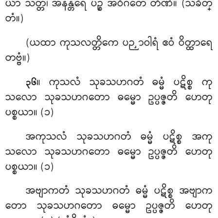
ယာ သတ္တ၊ အနန္တရေ ပဉ္စ အဝိဂတေ တီဏိ။ (သံခိတ္
တံ။)
(ယထာ ကုသလတ္တိကေ ပဉှာဝါရံ ဧဝံ ဝိတ္ထာရေ
တဗ္ဗံ။)
။ ကုသလံ သုခသဟဂတံ ဓမ္မံ ပဋိစ္စ ကု
၃၆
သလော သုခသဟဂတော ဓမ္မော ဥပ္ပဇ္ဇတိ ဟေတု
ပစ္စယာ။ (၁)
အကုသလံ
သုခသဟဂတံ ဓမ္မံ ပဋိစ္စ အကု
သလော သုခသဟဂတော ဓမ္မော ဥပ္ပဇ္ဇတိ ဟေတု
ပစ္စယာ။ (၁)
အဗျာကတံ
သုခသဟဂတံ ဓမ္မံ ပဋိစ္စ အဗျာက
တော သုခသဟဂတော ဓမ္မော ဥပ္ပဇ္ဇတိ ဟေတု