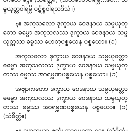
ဝိဂတေ ဒွေ။ (သံခိတ္တံ။) (သဟဇာတဝါရမ္ပိ…ပေ… သ
မ္ပယုတ္တဝါရမ္ပိ ပဋိစ္စဝါရသဒိသံ။)
။ အကုသလော ဒုက္ခာယ ဝေဒနာယ သမ္ပယုတ္
၇
တော ဓမ္မော အကုသလဿ ဒုက္ခာယ ဝေဒနာယ သမ္ပ
ယုတ္တဿ ဓမ္မဿ ဟေတုပစ္စယေန ပစ္စယော။ (၁)
အကုသလော ဒုက္ခာယ ဝေဒနာယ သမ္ပယုတ္တော
ဓမ္မော အကုသလဿ ဒုက္ခာယ ဝေဒနာယ သမ္ပယုတ္
တဿ ဓမ္မဿ အာရမ္မဏပစ္စယေန ပစ္စယော။ (၁)
အဗျာကတော ဒုက္ခာယ ဝေဒနာယ သမ္ပယုတ္တော
ဓမ္မော အကုသလဿ ဒုက္ခာယ ဝေဒနာယ သမ္ပယုတ္
တဿ ဓမ္မဿ အာရမ္မဏပစ္စယေန ပစ္စယော။ (၁)
(သံခိတ္တံ။)