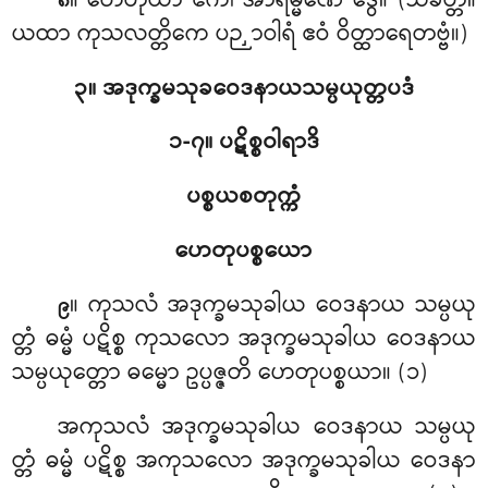
။ ဟေတုယာ
ဧကံ၊ အာရမ္မဏေ ဒွေ။ (သံခိတ္တံ။
၈
ယထာ ကုသလတ္တိကေ ပဉှာဝါရံ ဧဝံ ဝိတ္ထာရေတဗ္ဗံ။)
၃။ အဒုက္ခမသုခဝေဒနာယသမ္ပယုတ္တပဒံ
၁-၇။ ပဋိစ္စဝါရာဒိ
ပစ္စယစတုက္ကံ
ဟေတုပစ္စယော
။ ကုသလံ
အဒုက္ခမသုခါယ ဝေဒနာယ သမ္ပယု
၉
တ္တံ ဓမ္မံ ပဋိစ္စ ကုသလော အဒုက္ခမသုခါယ ဝေဒနာယ
သမ္ပယုတ္တော ဓမ္မော ဥပ္ပဇ္ဇတိ ဟေတုပစ္စယာ။ (၁)
အကုသလံ အဒုက္ခမသုခါယ ဝေဒနာယ သမ္ပယု
တ္တံ ဓမ္မံ ပဋိစ္စ အကုသလော အဒုက္ခမသုခါယ ဝေဒနာ