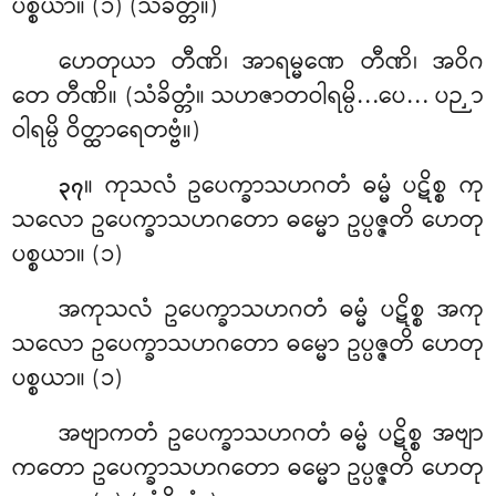
ပစ္စယာ။ (၁) (သံခိတ္တံ။)
ဟေတုယာ တီဏိ၊ အာရမ္မဏေ တီဏိ၊ အဝိဂ
တေ တီဏိ။ (သံခိတ္တံ။ သဟဇာတဝါရမ္ပိ…ပေ… ပဉှာ
ဝါရမ္ပိ ဝိတ္ထာရေတဗ္ဗံ။)
။ ကုသလံ ဥပေက္ခာသဟဂတံ ဓမ္မံ ပဋိစ္စ ကု
၃၇
သလော ဥပေက္ခာသဟဂတော ဓမ္မော ဥပ္ပဇ္ဇတိ ဟေတု
ပစ္စယာ။ (၁)
အကုသလံ ဥပေက္ခာသဟဂတံ ဓမ္မံ ပဋိစ္စ အကု
သလော ဥပေက္ခာသဟဂတော ဓမ္မော ဥပ္ပဇ္ဇတိ ဟေတု
ပစ္စယာ။ (၁)
အဗျာကတံ ဥပေက္ခာသဟဂတံ ဓမ္မံ ပဋိစ္စ အဗျာ
ကတော ဥပေက္ခာသဟဂတော ဓမ္မော ဥပ္ပဇ္ဇတိ ဟေတု