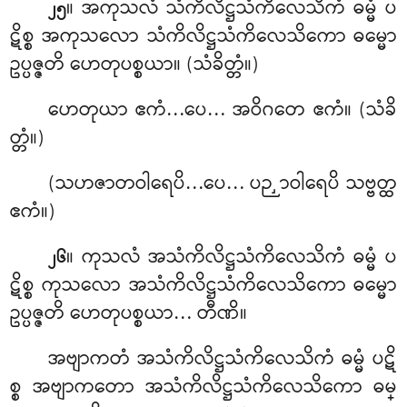
။ အကုသလံ သံကိလိဋ္ဌသံကိလေသိကံ ဓမ္မံ ပ
၂၅
ဋိစ္စ အကုသလော သံကိလိဋ္ဌသံကိလေသိကော ဓမ္မော
ဥပ္ပဇ္ဇတိ ဟေတုပစ္စယာ။ (သံခိတ္တံ။)
ဟေတုယာ
ဧကံ…ပေ… အဝိဂတေ ဧကံ။ (သံခိ
တ္တံ။)
(သဟဇာတဝါရေပိ…ပေ… ပဉှာဝါရေပိ သဗ္ဗတ္ထ
ဧကံ။)
။ ကုသလံ အသံကိလိဋ္ဌသံကိလေသိကံ ဓမ္မံ ပ
၂၆
ဋိစ္စ ကုသလော အသံကိလိဋ္ဌသံကိလေသိကော ဓမ္မော
ဥပ္ပဇ္ဇတိ ဟေတုပစ္စယာ… တီဏိ။
အဗျာကတံ အသံကိလိဋ္ဌသံကိလေသိကံ ဓမ္မံ ပဋိ
စ္စ အဗျာကတော အသံကိလိဋ္ဌသံကိလေသိကော ဓမ္