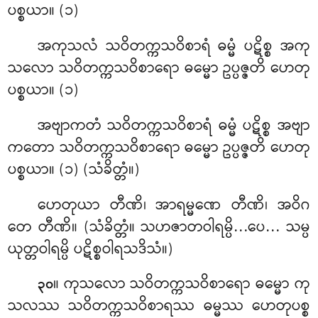
ပစ္စယာ။ (၁)
အကုသလံ သဝိတက္ကသဝိစာရံ ဓမ္မံ ပဋိစ္စ အကု
သလော သဝိတက္ကသဝိစာရော ဓမ္မော ဥပ္ပဇ္ဇတိ ဟေတု
ပစ္စယာ။ (၁)
အဗျာကတံ
သဝိတက္ကသဝိစာရံ ဓမ္မံ ပဋိစ္စ အဗျာ
ကတော သဝိတက္ကသဝိစာရော ဓမ္မော ဥပ္ပဇ္ဇတိ ဟေတု
ပစ္စယာ။ (၁) (သံခိတ္တံ။)
ဟေတုယာ တီဏိ၊ အာရမ္မဏေ တီဏိ၊ အဝိဂ
တေ တီဏိ။ (သံခိတ္တံ။ သဟဇာတဝါရမ္ပိ…ပေ… သမ္ပ
ယုတ္တဝါရမ္ပိ ပဋိစ္စဝါရသဒိသံ။)
။ ကုသလော
သဝိတက္ကသဝိစာရော ဓမ္မော ကု
၃၀
သလဿ သဝိတက္ကသဝိစာရဿ ဓမ္မဿ ဟေတုပစ္စ