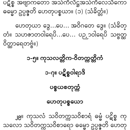
ပဋိစ္စ အဗျာကတော အသံကိလိဋ္ဌအသံကိလေသိကော
ဓမ္မော ဥပ္ပဇ္ဇတိ ဟေတုပစ္စယာ။ (၁) (သံခိတ္တံ။)
ဟေတုယာ ဒွေ…ပေ… အဝိဂတေ ဒွေ။ (သံခိတ္
တံ။ သဟဇာတဝါရေပိ…ပေ… ပဉှာဝါရေပိ သဗ္ဗတ္ထ
ဝိတ္ထာရေတဗ္ဗံ။)
၁-၅။ ကုသလတ္တိက-ဝိတက္ကတ္တိကံ
၁-၇။ ပဋိစ္စဝါရာဒိ
ပစ္စယစတုက္ကံ
ဟေတုပစ္စယော
။ ကုသလံ
သဝိတက္ကသဝိစာရံ ဓမ္မံ ပဋိစ္စ ကု
၂၉
သလော သဝိတက္ကသဝိစာရော ဓမ္မော ဥပ္ပဇ္ဇတိ ဟေတု