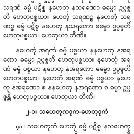
သရဏံ ဓမ္မံ ပဋိစ္စ နဟေတု နသရဏော ဓမ္မော ဥပ္ပဇ္ဇ
တိ ဟေတုပစ္စယာ။ ဟေတုံ သရဏဉ္စ နဟေတုံ သရ
ဏဉ္စ ဓမ္မံ ပဋိစ္စ နဟေတု နသရဏော ဓမ္မော ဥပ္ပဇ္ဇတိ
ဟေတုပစ္စယာ။ ဟေတုယာ တီဏိ။
နဟေတုံ အရဏံ ဓမ္မံ ပစ္စယာ နနဟေတု နအရ
ဏော ဓမ္မော ဥပ္ပဇ္ဇတိ ဟေတုပစ္စယာ။ နဟေတုံ အရ
ဏံ ဓမ္မံ ပစ္စယာ နဟေတု နအရဏော ဓမ္မော ဥပ္ပဇ္ဇတိ
ဟေတုပစ္စယာ။ နဟေတုံ အရဏံ ဓမ္မံ ပစ္စယာ နဟေ
တု နအရဏော စ နနဟေတု နအရဏော စ ဓမ္မာ ဥပ္ပ
ဇ္ဇန္တိ ဟေတုပစ္စယာ။ ဟေတုယာ တီဏိ။
၂-၁။ သဟေတုကဒုက-ဟေတုဒုကံ
။ သဟေတုကံ ဟေတုံ ဓမ္မံ ပဋိစ္စ နသဟေတု
၄၁