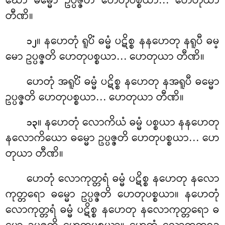
ဃော ဓမ္မော ဥပ္ပဇ္ဇတိ ဟေတုပစ္စယာ… ဟေတုယာ
တီဏိ။
။ နဟေတုံ
ရူပိံ ဓမ္မံ ပဋိစ္စ နနဟေတု နရူပီ ဓမ္
၁၂
မော ဥပ္ပဇ္ဇတိ ဟေတုပစ္စယာ… ဟေတုယာ တီဏိ။
ဟေတုံ အရူပိံ ဓမ္မံ ပဋိစ္စ နဟေတု နအရူပီ ဓမ္မော
ဥပ္ပဇ္ဇတိ ဟေတုပစ္စယာ… ဟေတုယာ တီဏိ။
။ နဟေတုံ လောကိယံ ဓမ္မံ ပစ္စယာ နနဟေတု
၁၃
နလောကိယော ဓမ္မော ဥပ္ပဇ္ဇတိ ဟေတုပစ္စယာ… ဟေ
တုယာ တီဏိ။
ဟေတုံ
လောကုတ္တရံ ဓမ္မံ ပဋိစ္စ နဟေတု နလော
ကုတ္တရော ဓမ္မော ဥပ္ပဇ္ဇတိ ဟေတုပစ္စယာ။ နဟေတုံ
လောကုတ္တရံ ဓမ္မံ ပဋိစ္စ နဟေတု နလောကုတ္တရော ဓ