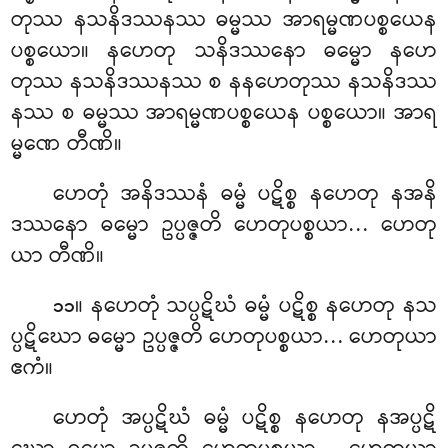
တုဿ နသနိဒဿနဿ ဓမ္မဿ အာရမ္မဏပစ္စယေန
ပစ္စယော။ နဟေတု သနိဒဿနော ဓမ္မော နဟေ
တုဿ နသနိဒဿနဿ စ နနဟေတုဿ နသနိဒဿ
နဿ စ ဓမ္မဿ အာရမ္မဏပစ္စယေန ပစ္စယော။ အာရ
မ္မဏေ တီဏိ။
ဟေတုံ အနိဒဿနံ ဓမ္မံ ပဋိစ္စ နဟေတု နအနိ
ဒဿနော ဓမ္မော
ဥပ္ပဇ္ဇတိ ဟေတုပစ္စယာ… ဟေတု
ယာ တီဏိ။
။ နဟေတုံ သပ္ပဋိဃံ ဓမ္မံ ပဋိစ္စ နဟေတု နသ
၁၁
ပ္ပဋိဃော ဓမ္မော ဥပ္ပဇ္ဇတိ ဟေတုပစ္စယာ… ဟေတုယာ
ဧကံ။
ဟေတုံ
အပ္ပဋိဃံ ဓမ္မံ ပဋိစ္စ နဟေတု နအပ္ပဋိ