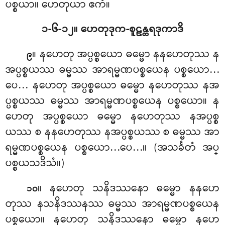
ပစ္စယာ။ ဟေတုယာ ဧကံ။
၁-၆-၁၂။ ဟေတုဒုက-စူဠန္တရဒုကာဒိ
။ နဟေတု အပ္ပစ္စယော ဓမ္မော နနဟေတုဿ န
၉
အပ္ပစ္စယဿ ဓမ္မဿ အာရမ္မဏပစ္စယေန ပစ္စယော…
ပေ… နဟေတု အပ္ပစ္စယော ဓမ္မော နဟေတုဿ နအ
ပ္ပစ္စယဿ ဓမ္မဿ အာရမ္မဏပစ္စယေန ပစ္စယော။ န
ဟေတု အပ္ပစ္စယော ဓမ္မော နဟေတုဿ နအပ္ပစ္စ
ယဿ စ နနဟေတုဿ နအပ္ပစ္စယဿ စ ဓမ္မဿ အာ
ရမ္မဏပစ္စယေန ပစ္စယော…ပေ…။ (အသင်္ခတံ အပ္
ပစ္စယသဒိသံ။)
။ နဟေတု သနိဒဿနော ဓမ္မော နနဟေ
၁၀
တုဿ နသနိဒဿနဿ ဓမ္မဿ အာရမ္မဏပစ္စယေန
ပစ္စယော။ နဟေတု သနိဒဿနော ဓမ္မော နဟေ