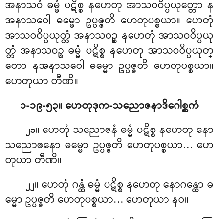
အနာသဝံ ဓမ္မံ ပဋိစ္စ နဟေတု အာသဝဝိပ္ပယုတ္တော န
အနာသဝေါ ဓမ္မော ဥပ္ပဇ္ဇတိ ဟေတုပစ္စယာ။ ဟေတုံ
အာသဝဝိပ္ပယုတ္တံ အနာသဝဉ္စ နဟေတုံ
အာသဝဝိပ္ပယု
တ္တံ အနာသဝဉ္စ ဓမ္မံ ပဋိစ္စ နဟေတု အာသဝဝိပ္ပယုတ္
တော နအနာသဝေါ ဓမ္မော ဥပ္ပဇ္ဇတိ ဟေတုပစ္စယာ။
ဟေတုယာ တီဏိ။
၁-၁၉-၅၃။ ဟေတုဒုက-သညောဇနာဒိဂေါစ္ဆကံ
။ ဟေတုံ
သညောဇနံ ဓမ္မံ ပဋိစ္စ နဟေတု နော
၂၁
သညောဇနော ဓမ္မော ဥပ္ပဇ္ဇတိ ဟေတုပစ္စယာ… ဟေ
တုယာ တီဏိ။
။ ဟေတုံ ဂန္ထံ ဓမ္မံ ပဋိစ္စ နဟေတု နောဂန္ထော ဓ
၂၂
မ္မော ဥပ္ပဇ္ဇတိ ဟေတုပစ္စယာ… ဟေတုယာ နဝ။