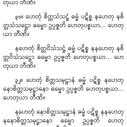
တုယာ တီဏိ။
။ ဟေတုံ
စိတ္တသံသဋ္ဌံ ဓမ္မံ ပဋိစ္စ နဟေတု နစိ
၃၁
တ္တသံသဋ္ဌော ဓမ္မော ဥပ္ပဇ္ဇတိ ဟေတုပစ္စယာ… ဟေတု
ယာ တီဏိ။
နဟေတုံ စိတ္တဝိသံသဋ္ဌံ ဓမ္မံ ပဋိစ္စ နနဟေတု နစိ
တ္တဝိသံသဋ္ဌော ဓမ္မော ဥပ္ပဇ္ဇတိ ဟေတုပစ္စယာ… ဟေ
တုယာ တီဏိ။
။ ဟေတုံ
စိတ္တသမုဋ္ဌာနံ ဓမ္မံ ပဋိစ္စ နဟေတု
၃၂
နောစိတ္တသမုဋ္ဌာနော ဓမ္မော ဥပ္ပဇ္ဇတိ ဟေတုပစ္စယာ…
ဟေတုယာ တီဏိ။
နဟေတုံ နောစိတ္တသမုဋ္ဌာနံ ဓမ္မံ ပဋိစ္စ နနဟေတု
နနောစိတ္တသမုဋ္ဌာနော ဓမ္မော ဥပ္ပဇ္ဇတိ ဟေတု