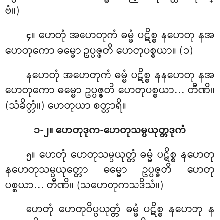
ဗံ။)
။ ဟေတုံ အဟေတုကံ ဓမ္မံ ပဋိစ္စ နဟေတု နအ
၄
ဟေတုကော ဓမ္မော ဥပ္ပဇ္ဇတိ ဟေတုပစ္စယာ။ (၁)
နဟေတုံ အဟေတုကံ ဓမ္မံ ပဋိစ္စ နနဟေတု နအ
ဟေတုကော ဓမ္မော ဥပ္ပဇ္ဇတိ ဟေတုပစ္စယာ… တီဏိ။
(သံခိတ္တံ။) ဟေတုယာ စတ္တာရိ။
၁-၂။ ဟေတုဒုက-ဟေတုသမ္ပယုတ္တဒုကံ
။ ဟေတုံ ဟေတုသမ္ပယုတ္တံ ဓမ္မံ ပဋိစ္စ နဟေတု
၅
နဟေတုသမ္ပယုတ္တော ဓမ္မော ဥပ္ပဇ္ဇတိ ဟေတု
ပစ္စယာ… တီဏိ။ (သဟေတုကသဒိသံ။)
ဟေတုံ ဟေတုဝိပ္ပယုတ္တံ ဓမ္မံ ပဋိစ္စ နဟေတု န