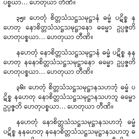
ပစ္စယာ… ဟေတုယာ တီဏိ။
။ ဟေတုံ စိတ္တသံသဋ္ဌသမုဋ္ဌာနံ ဓမ္မံ ပဋိစ္စ န
၃၅
ဟေတု နောစိတ္တသံသဋ္ဌသမုဋ္ဌာနော ဓမ္မော ဥပ္ပဇ္ဇတိ
ဟေတုပစ္စယာ… ဟေတုယာ တီဏိ။
နဟေတုံ နောစိတ္တသံသဋ္ဌသမုဋ္ဌာနံ ဓမ္မံ ပဋိစ္စ နန
ဟေတု နနောစိတ္တသံသဋ္ဌသမုဋ္ဌာနော ဓမ္မော ဥပ္ပဇ္ဇတိ
ဟေတုပစ္စယာ… ဟေတုယာ တီဏိ။
။ ဟေတုံ စိတ္တသံသဋ္ဌသမုဋ္ဌာနသဟဘုံ ဓမ္မံ ပ
၃၆
ဋိစ္စ နဟေတု နောစိတ္တသံသဋ္ဌသမုဋ္ဌာနသဟဘူ ဓမ္မော
ဥပ္ပဇ္ဇတိ ဟေတုပစ္စယာ… ဟေတုယာ တီဏိ။
နဟေတုံ နောစိတ္တသံသဋ္ဌသမုဋ္ဌာနသဟဘုံ ဓမ္မံ
ပဋိစ္စ နနဟေတု နနောစိတ္တသံသဋ္ဌသမုဋ္ဌာနသဟဘူ ဓ