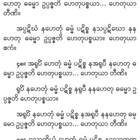
ဟေတု ဓမ္မော ဥပ္ပဇ္ဇတိ ဟေတုပစ္စယာ… ဟေတုယာ
တီဏိ။
အပ္ပဋိဃံ နဟေတုံ ဓမ္မံ ပဋိစ္စ နသပ္ပဋိဃော နန
ဟေတု ဓမ္မော ဥပ္ပဇ္ဇတိ ဟေတုပစ္စယာ။ ဟေတုယာ
ဧကံ။
။ အရူပိံ ဟေတုံ ဓမ္မံ ပဋိစ္စ နအရူပီ နဟေတု ဓ
၄၈
မ္မော ဥပ္ပဇ္ဇတိ ဟေတုပစ္စယာ… ဟေတုယာ တီဏိ။
ရူပိံ နဟေတုံ ဓမ္မံ ပဋိစ္စ နရူပီ နနဟေတု ဓမ္မော ဥ
ပ္ပဇ္ဇတိ ဟေတုပစ္စယာ။
အရူပိံ နဟေတုံ ဓမ္မံ ပဋိစ္စ နအရူပီ နနဟေတု ဓမ္
မော ဥပ္ပဇ္ဇတိ ဟေတုပစ္စယာ… ဟေတုယာ တီဏိ။
။ လောကိယံ ဟေတုံ ဓမ္မံ ပဋိစ္စ နလောကုတ္တ