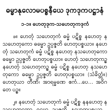
ဓမ္မာနုလောမပစ္စနီယေ ဒုကဒုကပဋ္ဌာနံ
၁-၁။ ဟေတုဒုက-သဟေတုကဒုကံ
။ ဟေတုံ
သဟေတုကံ ဓမ္မံ ပဋိစ္စ နဟေတု န
၁
သဟေတုကော ဓမ္မော ဥပ္ပဇ္ဇတိ ဟေတုပစ္စယာ။ နဟေ
တုံ သဟေတုကံ ဓမ္မံ ပဋိစ္စ နဟေတု နသဟေတုကော
ဓမ္မော ဥပ္ပဇ္ဇတိ ဟေတုပစ္စယာ။ ဟေတုံ သဟေတုကဉ္စ
နဟေတုံ သဟေတုကဉ္စ ဓမ္မံ ပဋိစ္စ နဟေတု နသဟေ
တုကော ဓမ္မော ဥပ္ပဇ္ဇတိ ဟေတုပစ္စယာ။ (သံခိတ္တံ။)
ဟေတုယာ တီဏိ၊ အာရမ္မဏေ ဧကံ…ပေ… အဝိဂ
တေ ပဉ္စ။
။ နဟေတုံ သဟေတုကံ ဓမ္မံ ပဋိစ္စ နနဟေတု န
၂
သဟေတုကော ဓမ္မော ဥပ္ပဇ္ဇတိ နဟေတုပစ္စယာ…