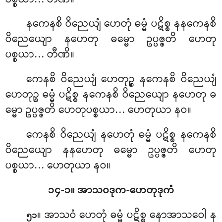
နကေနစိ ဝိညေယျံ ဟေတုံ ဓမ္မံ ပဋိစ္စ နနကေနစိ
ဝိညေယျော နဟေတု ဓမ္မော ဥပ္ပဇ္ဇတိ ဟေတု
ပစ္စယာ… တီဏိ။
ကေနစိ
ဝိညေယျံ ဟေတုဉ္စ နကေနစိ ဝိညေယျံ
ဟေတုဉ္စ ဓမ္မံ ပဋိစ္စ နကေနစိ ဝိညေယျော နဟေတု ဓ
မ္မော ဥပ္ပဇ္ဇတိ ဟေတုပစ္စယာ… ဟေတုယာ နဝ။
ကေနစိ ဝိညေယျံ နဟေတုံ ဓမ္မံ ပဋိစ္စ နကေနစိ
ဝိညေယျော နနဟေတု ဓမ္မော ဥပ္ပဇ္ဇတိ ဟေတု
ပစ္စယာ… ဟေတုယာ နဝ။
၁၄-၁။ အာသဝဒုက-ဟေတုဒုကံ
။ အာသဝံ ဟေတုံ ဓမ္မံ ပဋိစ္စ နောအာသဝေါ န
၅၁