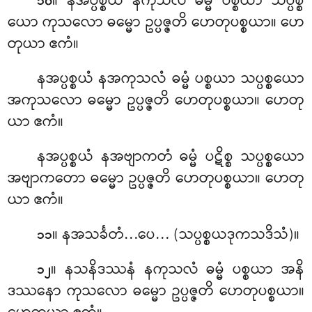
။ နအပ္ပစ္စယံ နကုသလံ ဓမ္မံ ပစ္စယာ သပ္ပစ္စ
၁၀
ယော ကုသလော ဓမ္မော ဥပ္ပဇ္ဇတိ ဟေတုပစ္စယာ။ ဟေ
တုယာ ဧကံ။
နအပ္ပစ္စယံ နအကုသလံ ဓမ္မံ ပစ္စယာ သပ္ပစ္စယော
အကုသလော ဓမ္မော ဥပ္ပဇ္ဇတိ ဟေတုပစ္စယာ။ ဟေတု
ယာ ဧကံ။
နအပ္ပစ္စယံ
နအဗျာကတံ ဓမ္မံ ပဋိစ္စ သပ္ပစ္စယော
အဗျာကတော ဓမ္မော ဥပ္ပဇ္ဇတိ ဟေတုပစ္စယာ။ ဟေတု
ယာ ဧကံ။
။ နအသင်္ခတံ…ပေ… (သပ္ပစ္စယဒုကသဒိသံ)။
၁၁
။ နသနိဒဿနံ နကုသလံ ဓမ္မံ ပစ္စယာ အနိ
၁၂
ဒဿနော ကုသလော ဓမ္မော ဥပ္ပဇ္ဇတိ ဟေတုပစ္စယာ။