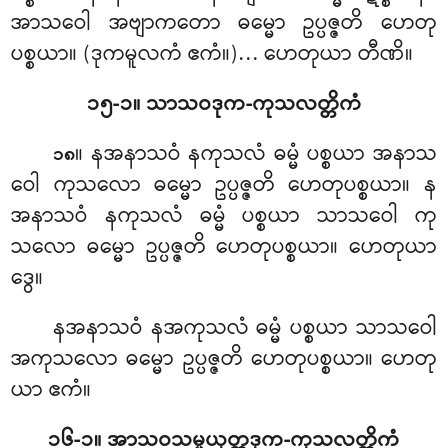
အာသဝေါ အဗျာကတော ဓမ္မော ဥပ္ပဇ္ဇတိ ဟေတု
ပစ္စယာ။ (ဒုကမူလကံ ဧကံ။)… ဟေတုယာ တီဏိ။
၁၅-၁။ သာသဝဒုက-ကုသလတ္တိကံ
။ နအနာသဝံ နကုသလံ ဓမ္မံ ပစ္စယာ အနာသ
၁၈
ဝေါ ကုသလော ဓမ္မော ဥပ္ပဇ္ဇတိ ဟေတုပစ္စယာ။ န
အနာသဝံ နကုသလံ ဓမ္မံ ပစ္စယာ သာသဝေါ ကု
သလော ဓမ္မော ဥပ္ပဇ္ဇတိ ဟေတုပစ္စယာ။ ဟေတုယာ
ဒွေ။
နအနာသဝံ နအကုသလံ ဓမ္မံ ပစ္စယာ သာသဝေါ
အကုသလော ဓမ္မော ဥပ္ပဇ္ဇတိ ဟေတုပစ္စယာ။ ဟေတု
ယာ ဧကံ။
၁၆-၁။ အာသဝသမ္ပယုတ္တဒုက-ကုသလတ္တိကံ