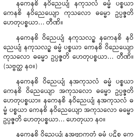
နကေနစိ နဝိညေယျံ နကုသလံ ဓမ္မံ ပစ္စယာ
ကေနစိ နဝိညေယျော ကုသလော ဓမ္မော ဥပ္ပဇ္ဇတိ
ဟေတုပစ္စယာ… တီဏိ။
နကေနစိ
ဝိညေယျံ နကုသလဉ္စ နကေနစိ နဝိ
ညေယျံ နကုသလဉ္စ ဓမ္မံ ပစ္စယာ ကေနစိ ဝိညေယျော
ကုသလော ဓမ္မော ဥပ္ပဇ္ဇတိ ဟေတုပစ္စယာ… တီဏိ။
(သဗ္ဗတ္ထ နဝ။)
နကေနစိ ဝိညေယျံ နအကုသလံ ဓမ္မံ ပစ္စယာ
ကေနစိ ဝိညေယျော အကုသလော ဓမ္မော ဥပ္ပဇ္ဇတိ
ဟေတုပစ္စယာ။ နကေနစိ နဝိညေယျံ နအကုသလံ ဓ
မ္မံ ပစ္စယာ ကေနစိ နဝိညေယျော အကုသလော ဓမ္မော
ဥပ္ပဇ္ဇတိ ဟေတုပစ္စယာ… ဟေတုယာ နဝ။
နကေနစိ ဝိညေယျံ နအဗျာကတံ ဓမ္မံ ပဋိစ္စ ကေ