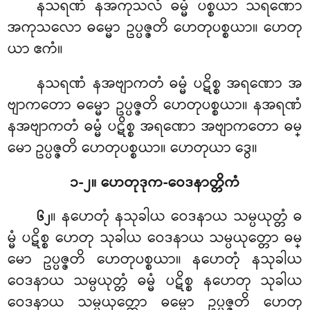
နသရဏံ နအကုသလံ ဓမ္မံ ပစ္စယာ သရဏော
အကုသလော ဓမ္မော ဥပ္ပဇ္ဇတိ ဟေတုပစ္စယာ။ ဟေတု
ယာ ဧကံ။
နသရဏံ
နအဗျာကတံ ဓမ္မံ ပဋိစ္စ အရဏော အ
ဗျာကတော ဓမ္မော ဥပ္ပဇ္ဇတိ ဟေတုပစ္စယာ။ နအရဏံ
နအဗျာကတံ ဓမ္မံ ပဋိစ္စ အရဏော အဗျာကတော ဓမ္
မော ဥပ္ပဇ္ဇတိ ဟေတုပစ္စယာ။ ဟေတုယာ ဒွေ။
၁-၂။ ဟေတုဒုက-ဝေဒနာတ္တိကံ
။ နဟေတုံ နသုခါယ ဝေဒနာယ သမ္ပယုတ္တံ ဓ
၆၂
မ္မံ ပဋိစ္စ ဟေတု သုခါယ ဝေဒနာယ သမ္ပယုတ္တော ဓမ္
မော ဥပ္ပဇ္ဇတိ ဟေတုပစ္စယာ။ နဟေတုံ နသုခါယ
ဝေဒနာယ သမ္ပယုတ္တံ ဓမ္မံ ပဋိစ္စ နဟေတု သုခါယ
ဝေဒနာယ သမ္ပယုတ္တော ဓမ္မော ဥပ္ပဇ္ဇတိ ဟေတု