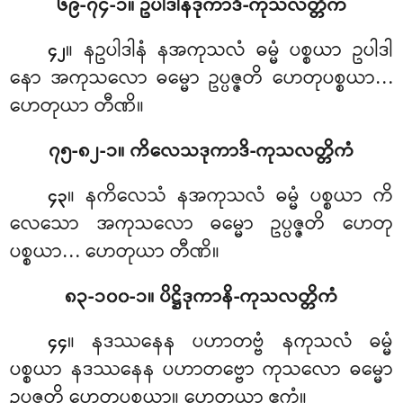
၆၉-၇၄-၁။ ဥပါဒါနဒုကာဒိ-ကုသလတ္တိကံ
။ နဥပါဒါနံ
နအကုသလံ ဓမ္မံ ပစ္စယာ ဥပါဒါ
၄၂
နော အကုသလော ဓမ္မော
ဥပ္ပဇ္ဇတိ ဟေတုပစ္စယာ…
ဟေတုယာ တီဏိ။
၇၅-၈၂-၁။ ကိလေသဒုကာဒိ-ကုသလတ္တိကံ
။ နကိလေသံ နအကုသလံ ဓမ္မံ ပစ္စယာ ကိ
၄၃
လေသော အကုသလော ဓမ္မော ဥပ္ပဇ္ဇတိ ဟေတု
ပစ္စယာ… ဟေတုယာ တီဏိ။
၈၃-၁၀၀-၁။ ပိဋ္ဌိဒုကာနိ-ကုသလတ္တိကံ
။ နဒဿနေန ပဟာတဗ္ဗံ နကုသလံ ဓမ္မံ
၄၄
ပစ္စယာ နဒဿနေန ပဟာတဗ္ဗော ကုသလော ဓမ္မော
ဥပ္ပဇ္ဇတိ ဟေတုပစ္စယာ။ ဟေတုယာ ဧကံ။