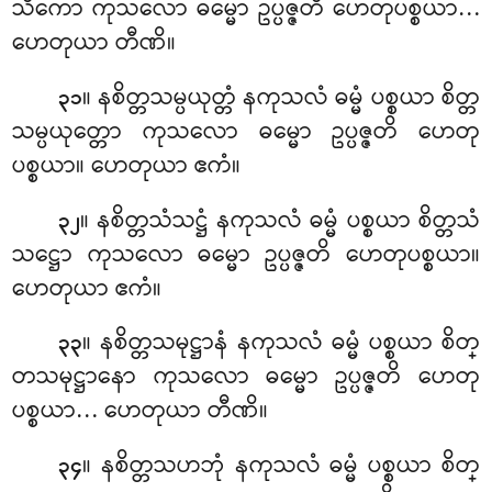
သိကော ကုသလော ဓမ္မော ဥပ္ပဇ္ဇတိ ဟေတုပစ္စယာ…
ဟေတုယာ တီဏိ။
။ နစိတ္တသမ္ပယုတ္တံ
နကုသလံ ဓမ္မံ ပစ္စယာ စိတ္တ
၃၁
သမ္ပယုတ္တော ကုသလော ဓမ္မော ဥပ္ပဇ္ဇတိ ဟေတု
ပစ္စယာ။ ဟေတုယာ ဧကံ။
။ နစိတ္တသံသဋ္ဌံ နကုသလံ ဓမ္မံ ပစ္စယာ စိတ္တသံ
၃၂
သဋ္ဌော ကုသလော ဓမ္မော ဥပ္ပဇ္ဇတိ ဟေတုပစ္စယာ။
ဟေတုယာ ဧကံ။
။ နစိတ္တသမုဋ္ဌာနံ
နကုသလံ ဓမ္မံ ပစ္စယာ စိတ္
၃၃
တသမုဋ္ဌာနော ကုသလော ဓမ္မော ဥပ္ပဇ္ဇတိ ဟေတု
ပစ္စယာ… ဟေတုယာ တီဏိ။
။ နစိတ္တသဟဘုံ နကုသလံ ဓမ္မံ ပစ္စယာ စိတ္
၃၄