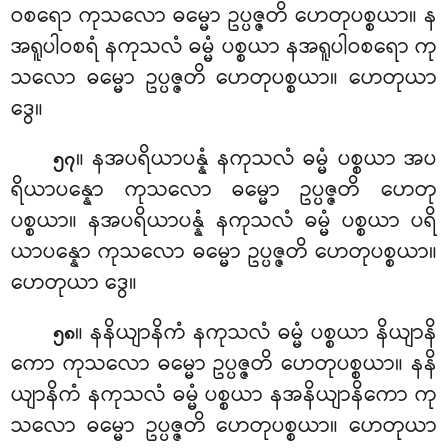
ဝစရော ကုသလော ဓမ္မော ဥပ္ပဇ္ဇတိ ဟေတုပစ္စယာ။ န
အရူပါဝစရံ နကုသလံ ဓမ္မံ ပစ္စယာ နအရူပါဝစရော ကု
သလော ဓမ္မော ဥပ္ပဇ္ဇတိ ဟေတုပစ္စယာ။ ဟေတုယာ
ဒွေ။
။ နအပရိယာပန္နံ နကုသလံ ဓမ္မံ ပစ္စယာ အပ
၅၇
ရိယာပန္နော ကုသလော ဓမ္မော ဥပ္ပဇ္ဇတိ ဟေတု
ပစ္စယာ။ နအပရိယာပန္နံ နကုသလံ ဓမ္မံ ပစ္စယာ ပရိ
ယာပန္နော ကုသလော ဓမ္မော ဥပ္ပဇ္ဇတိ ဟေတုပစ္စယာ။
ဟေတုယာ ဒွေ။
။ နနိယျာနိကံ နကုသလံ ဓမ္မံ ပစ္စယာ နိယျာနိ
၅၈
ကော ကုသလော ဓမ္မော ဥပ္ပဇ္ဇတိ ဟေတုပစ္စယာ။ နနိ
ယျာနိကံ နကုသလံ ဓမ္မံ ပစ္စယာ နအနိယျာနိကော ကု
သလော ဓမ္မော ဥပ္ပဇ္ဇတိ ဟေတုပစ္စယာ။ ဟေတုယာ