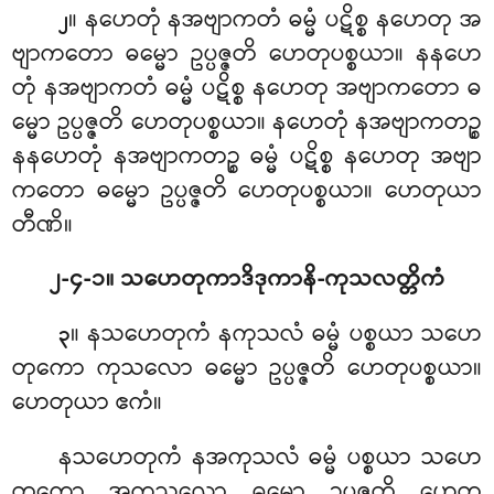
။ နဟေတုံ နအဗျာကတံ ဓမ္မံ ပဋိစ္စ နဟေတု အ
၂
ဗျာကတော ဓမ္မော ဥပ္ပဇ္ဇတိ ဟေတုပစ္စယာ။ နနဟေ
တုံ နအဗျာကတံ ဓမ္မံ ပဋိစ္စ နဟေတု အဗျာကတော ဓ
မ္မော ဥပ္ပဇ္ဇတိ ဟေတုပစ္စယာ။ နဟေတုံ နအဗျာကတဉ္စ
နနဟေတုံ နအဗျာကတဉ္စ ဓမ္မံ ပဋိစ္စ နဟေတု အဗျာ
ကတော ဓမ္မော ဥပ္ပဇ္ဇတိ ဟေတုပစ္စယာ။ ဟေတုယာ
တီဏိ။
၂-၄-၁။ သဟေတုကာဒိဒုကာနိ-ကုသလတ္တိကံ
။ နသဟေတုကံ နကုသလံ ဓမ္မံ ပစ္စယာ သဟေ
၃
တုကော ကုသလော ဓမ္မော ဥပ္ပဇ္ဇတိ ဟေတုပစ္စယာ။
ဟေတုယာ ဧကံ။
နသဟေတုကံ နအကုသလံ ဓမ္မံ ပစ္စယာ သဟေ
တုကော အကုသလော ဓမ္မော ဥပ္ပဇ္ဇတိ ဟေတု