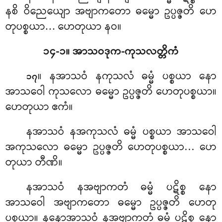
နစိ ဝိညေယျော အဗျာကတော ဓမ္မော ဥပ္ပဇ္ဇတိ ဟေ
တုပစ္စယာ… ဟေတုယာ နဝ။
၁၄-၁။ အာသဝဒုက-ကုသလတ္တိကံ
။ နအာသဝံ
နကုသလံ ဓမ္မံ ပစ္စယာ နော
၁၇
အာသဝေါ ကုသလော ဓမ္မော ဥပ္ပဇ္ဇတိ ဟေတုပစ္စယာ။
ဟေတုယာ ဧကံ။
နအာသဝံ နအကုသလံ ဓမ္မံ ပစ္စယာ အာသဝေါ
အကုသလော ဓမ္မော ဥပ္ပဇ္ဇတိ ဟေတုပစ္စယာ… ဟေ
တုယာ တီဏိ။
နအာသဝံ
နအဗျာကတံ ဓမ္မံ ပဋိစ္စ နော
အာသဝေါ အဗျာကတော ဓမ္မော ဥပ္ပဇ္ဇတိ ဟေတု
ပစ္စယာ။ နနောအာသဝံ နအဗျာကတံ ဓမ္မံ ပဋိစ္စ နော