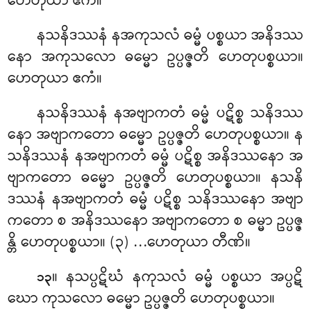
ဟေတုယာ ဧကံ။
နသနိဒဿနံ နအကုသလံ ဓမ္မံ ပစ္စယာ အနိဒဿ
နော အကုသလော ဓမ္မော ဥပ္ပဇ္ဇတိ ဟေတုပစ္စယာ။
ဟေတုယာ ဧကံ။
နသနိဒဿနံ
နအဗျာကတံ ဓမ္မံ ပဋိစ္စ သနိဒဿ
နော အဗျာကတော ဓမ္မော ဥပ္ပဇ္ဇတိ ဟေတုပစ္စယာ။ န
သနိဒဿနံ နအဗျာကတံ ဓမ္မံ ပဋိစ္စ အနိဒဿနော အ
ဗျာကတော ဓမ္မော ဥပ္ပဇ္ဇတိ ဟေတုပစ္စယာ။ နသနိ
ဒဿနံ နအဗျာကတံ ဓမ္မံ ပဋိစ္စ သနိဒဿနော အဗျာ
ကတော စ အနိဒဿနော အဗျာကတော စ ဓမ္မာ ဥပ္ပဇ္ဇ
န္တိ ဟေတုပစ္စယာ။ (၃) …ဟေတုယာ တီဏိ။
။ နသပ္ပဋိဃံ နကုသလံ ဓမ္မံ ပစ္စယာ အပ္ပဋိ
၁၃
ဃော ကုသလော ဓမ္မော ဥပ္ပဇ္ဇတိ ဟေတုပစ္စယာ။