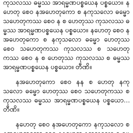
ကုသလဿ ဓမ္မဿ အာရမ္မဏပစ္စယေန ပစ္စယော။ န
ဟေတု စေဝ နအဟေတုကော စ နကုသလော ဓမ္မော
သဟေတုကဿ စေဝ န စ ဟေတုဿ ကုသလဿ ဓ
မ္မဿ အာရမ္မဏပစ္စယေန ပစ္စယော။ နဟေတု စေဝ န
အဟေတုကော စ နကုသလော ဓမ္မော ဟေတုဿ
စေဝ သဟေတုကဿ ကုသလဿ စ သဟေတု
ကဿ စေဝ န စ ဟေတုဿ ကုသလဿ စ ဓမ္မဿ
အာရမ္မဏပစ္စယေန ပစ္စယော။ တီဏိ။
နအဟေတုကော စေဝ နန စ ဟေတု နကု
သလော ဓမ္မော ဟေတုဿ စေဝ သဟေတုကဿ စ
ကုသလဿ ဓမ္မဿ အာရမ္မဏပစ္စယေန ပစ္စယော…
တီဏိ။
နဟေတု စေဝ နအဟေတုကော နကုသလော စ