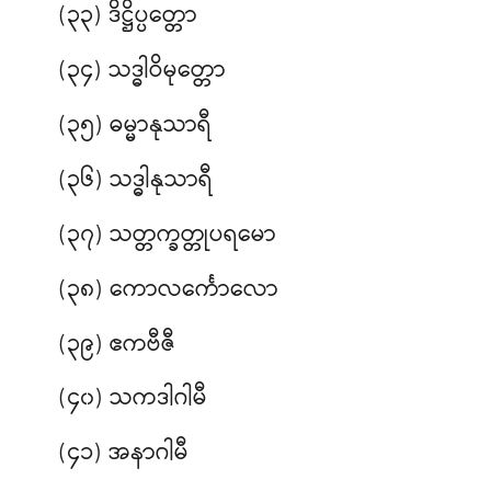
(၃၃) ဒိဋ္ဌိပ္ပတ္တော
(၃၄) သဒ္ဓါဝိမုတ္တော
(၃၅) ဓမ္မာနုသာရီ
(၃၆) သဒ္ဓါနုသာရီ
(၃၇) သတ္တက္ခတ္တုပရမော
(၃၈) ကောလင်္ကောလော
(၃၉) ဧကဗီဇီ
(၄၀) သကဒါဂါမီ
(၄၁) အနာဂါမီ