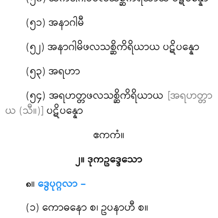
(၅၁) အနာဂါမီ
(၅၂) အနာဂါမိဖလသစ္ဆိကိရိယာယ ပဋိပန္နော
(၅၃) အရဟာ
(၅၄) အရဟတ္တဖလသစ္ဆိကိရိယာယ
[အရဟတ္တာ
ယ (သီ။)]
ပဋိပန္နော
ဧကကံ။
၂။ ဒုကဥဒ္ဒေသော
။
ဒွေ
ပုဂ္ဂလာ –
၈
(၁) ကောဓနော စ၊ ဥပနာဟီ စ။