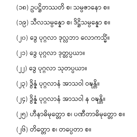
(၁၈) ဥပဋ္ဌိတဿတိ စ၊ သမ္ပဇာနော စ။
(၁၉) သီလသမ္ပန္နော စ၊ ဒိဋ္ဌိသမ္ပန္နော စ။
(၂၀) ဒွေ ပုဂ္ဂလာ ဒုလ္လဘာ လောကသ္မိံ။
(၂၁) ဒွေ ပုဂ္ဂလာ ဒုတ္တပ္ပယာ။
(၂၂) ဒွေ ပုဂ္ဂလာ သုတပ္ပယာ။
(၂၃) ဒွိန္နံ ပုဂ္ဂလာနံ အာသဝါ ဝဍ္ဎန္တိ။
(၂၄) ဒွိန္နံ ပုဂ္ဂလာနံ အာသဝါ န ဝဍ္ဎန္တိ။
(၂၅) ဟီနာဓိမုတ္တော စ၊ ပဏီတာဓိမုတ္တော စ။
(၂၆) တိတ္တော စ၊ တပ္ပေတာ စ။