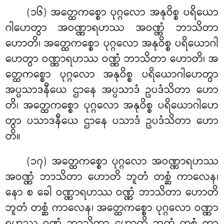
(၁၆) အတ္ထေကစ္စော ပုဂ္ဂလော အနုဝိစ္စ ပရိယော
ဂါဟေတွာ အဝဏ္ဏာရဟဿ
အဝဏ္ဏံ ဘာသိတာ
ဟောတိ၊ အတ္ထေကစ္စော ပုဂ္ဂလော အနုဝိစ္စ ပရိယောဂါ
ဟေတွာ ဝဏ္ဏာရဟဿ ဝဏ္ဏံ ဘာသိတာ ဟောတိ၊ အ
တ္ထေကစ္စော ပုဂ္ဂလော အနုဝိစ္စ ပရိယောဂါဟေတွာ
အပ္ပသာဒနီယေ ဌာနေ အပ္ပသာဒံ ဥပဒံသိတာ ဟော
တိ၊ အတ္ထေကစ္စော ပုဂ္ဂလော အနုဝိစ္စ ပရိယောဂါဟေ
တွာ ပသာဒနီယေ ဌာနေ ပသာဒံ ဥပဒံသိတာ ဟော
တိ။
(၁၇) အတ္ထေကစ္စော ပုဂ္ဂလော အဝဏ္ဏာရဟဿ
အဝဏ္ဏံ ဘာသိတာ ဟောတိ ဘူတံ တစ္ဆံ ကာလေန၊
နော စ ခေါ ဝဏ္ဏာရဟဿ ဝဏ္ဏံ ဘာသိတာ ဟောတိ
ဘူတံ တစ္ဆံ ကာလေန၊ အတ္ထေကစ္စော ပုဂ္ဂလော ဝဏ္ဏာ