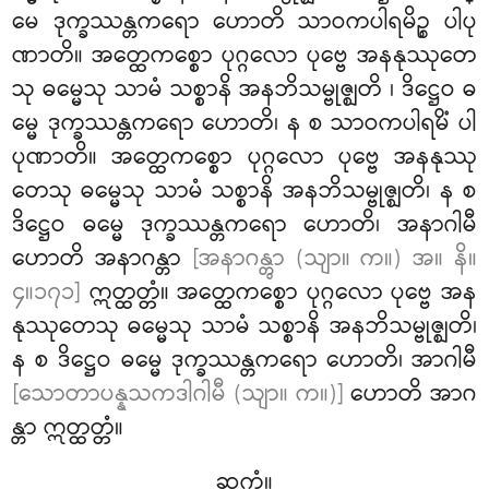
မေ ဒုက္ခဿန္တကရော ဟောတိ သာဝကပါရမိဉ္စ ပါပု
ဏာတိ။ အတ္ထေကစ္စော ပုဂ္ဂလော ပုဗ္ဗေ အနနုဿုတေ
သု ဓမ္မေသု သာမံ သစ္စာနိ အနဘိသမ္ဗုဇ္ဈတိ
၊ ဒိဋ္ဌေဝ ဓ
မ္မေ ဒုက္ခဿန္တကရော ဟောတိ၊ န စ သာဝကပါရမိံ ပါ
ပုဏာတိ။ အတ္ထေကစ္စော ပုဂ္ဂလော ပုဗ္ဗေ အနနုဿု
တေသု ဓမ္မေသု သာမံ သစ္စာနိ အနဘိသမ္ဗုဇ္ဈတိ၊ န စ
ဒိဋ္ဌေဝ ဓမ္မေ ဒုက္ခဿန္တကရော ဟောတိ၊ အနာဂါမီ
ဟောတိ အနာဂန္တာ
[အနာဂန္တွာ (သျာ။ က။) အ။ နိ။
၄။၁၇၁]
ဣတ္ထတ္တံ။ အတ္ထေကစ္စော ပုဂ္ဂလော ပုဗ္ဗေ အန
နုဿုတေသု ဓမ္မေသု သာမံ သစ္စာနိ အနဘိသမ္ဗုဇ္ဈတိ၊
န စ ဒိဋ္ဌေဝ ဓမ္မေ ဒုက္ခဿန္တကရော ဟောတိ၊ အာဂါမီ
[သောတာပန္နသကဒါဂါမီ (သျာ။ က။)]
ဟောတိ အာဂ
န္တာ ဣတ္ထတ္တံ။
ဆက္ကံ။