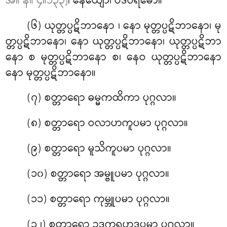
အ။ နိ။ ၄။၁၃၃]
၊ နေယျော၊ ပဒပရမော။
(၆) ယုတ္တပ္ပဋိဘာနော
၊ နော မုတ္တပ္ပဋိဘာနော၊ မု
တ္တပ္ပဋိဘာနော၊ နော ယုတ္တပ္ပဋိဘာနော၊ ယုတ္တပ္ပဋိဘာ
နော စ မုတ္တပ္ပဋိဘာနော စ၊ နေဝ ယုတ္တပ္ပဋိဘာနော
နော မုတ္တပ္ပဋိဘာနော။
(၇) စတ္တာရော ဓမ္မကထိကာ ပုဂ္ဂလာ။
(၈) စတ္တာရော ဝလာဟကူပမာ ပုဂ္ဂလာ။
(၉) စတ္တာရော မူသိကူပမာ ပုဂ္ဂလာ။
(၁၀) စတ္တာရော
အမ္ဗူပမာ ပုဂ္ဂလာ။
(၁၁) စတ္တာရော ကုမ္ဘူပမာ ပုဂ္ဂလာ။
(၁၂) စတ္တာရော ဥဒကရဟဒူပမာ ပုဂ္ဂလာ။