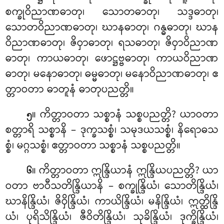
စက္ခုဝိညာဏဓာတု၊ သောတဓာတု၊ သဒ္ဒဓာတု၊
သောတဝိညာဏဓာတု၊ ဃာနဓာတု၊ ဂန္ဓဓာတု၊ ဃာန
ဝိညာဏဓာတု၊ ဇိဝှာဓာတု၊ ရသဓာတု၊ ဇိဝှာဝိညာဏ
ဓာတု၊ ကာယဓာတု၊ ဖောဋ္ဌဗ္ဗဓာတု၊ ကာယဝိညာဏ
ဓာတု၊ မနောဓာတု၊ ဓမ္မဓာတု၊ မနောဝိညာဏဓာတု၊ ဧ
တ္တာဝတာ ဓာတူနံ ဓာတုပညတ္တိ။
။ ကိတ္တာဝတာ
သစ္စာနံ သစ္စပညတ္တိ? ယာဝတာ
၅
စတ္တာရိ သစ္စာနိ – ဒုက္ခသစ္စံ၊ သမုဒယသစ္စံ၊ နိရောဓသ
စ္စံ၊ မဂ္ဂသစ္စံ၊ ဧတ္တာဝတာ သစ္စာနံ သစ္စပညတ္တိ။
။ ကိတ္တာဝတာ ဣန္ဒြိယာနံ ဣန္ဒြိယပညတ္တိ? ယာ
၆
ဝတာ ဗာဝီသတိန္ဒြိယာနိ – စက္ခုန္ဒြိယံ၊ သောတိန္ဒြိယံ၊
ဃာနိန္ဒြိယံ၊ ဇိဝှိန္ဒြိယံ၊ ကာယိန္ဒြိယံ၊ မနိန္ဒြိယံ၊ ဣတ္ထိန္ဒြိ
ယံ၊ ပုရိသိန္ဒြိယံ၊ ဇီဝိတိန္ဒြိယံ၊ သုခိန္ဒြိယံ၊ ဒုက္ခိန္ဒြိယံ၊