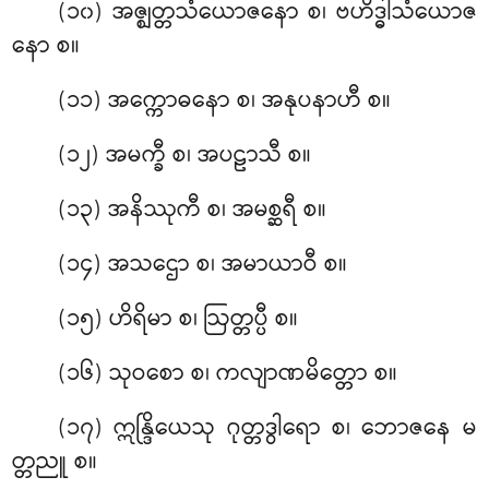
(၁၀) အဇ္ဈတ္တသံယောဇနော
စ၊ ဗဟိဒ္ဓါသံယောဇ
နော စ။
(၁၁) အက္ကောဓနော စ၊ အနုပနာဟီ စ။
(၁၂) အမက္ခီ စ၊ အပဠာသီ စ။
(၁၃) အနိဿုကီ စ၊ အမစ္ဆရီ စ။
(၁၄) အသဌော စ၊ အမာယာဝီ စ။
(၁၅) ဟိရိမာ စ၊ ဩတ္တပ္ပီ စ။
(၁၆) သုဝစော စ၊ ကလျာဏမိတ္တော စ။
(၁၇) ဣန္ဒြိယေသု ဂုတ္တဒွါရော စ၊ ဘောဇနေ မ
တ္တညူ စ။