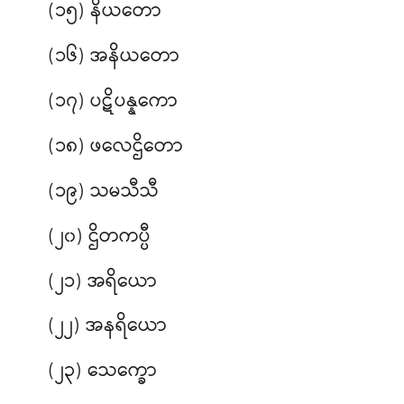
(၁၅) နိယတော
(၁၆) အနိယတော
(၁၇) ပဋိပန္နကော
(၁၈) ဖလေဌိတော
(၁၉) သမသီသီ
(၂၀) ဌိတကပ္ပီ
(၂၁) အရိယော
(၂၂) အနရိယော
(၂၃) သေက္ခော