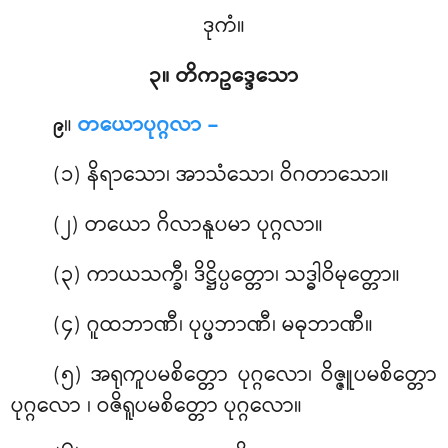
ဒုကံ။
၃။ တိကဥဒ္ဒေသော
။
တယော
ပုဂ္ဂလာ –
၉
(၁) နိရာသော၊ အာသံသော၊ ဝိဂတာသော။
(၂) တယော ဂိလာနူပမာ ပုဂ္ဂလာ။
(၃) ကာယသက္ခီ၊ ဒိဋ္ဌိပ္ပတ္တော၊ သဒ္ဓါဝိမုတ္တော။
(၄) ဂူထဘာဏီ၊ ပုပ္ဖဘာဏီ၊ မဓုဘာဏီ။
(၅) အရုကူပမစိတ္တော ပုဂ္ဂလော၊ ဝိဇ္ဇူပမစိတ္တော
ပုဂ္ဂလော
၊ ဝဇိရူပမစိတ္တော ပုဂ္ဂလော။