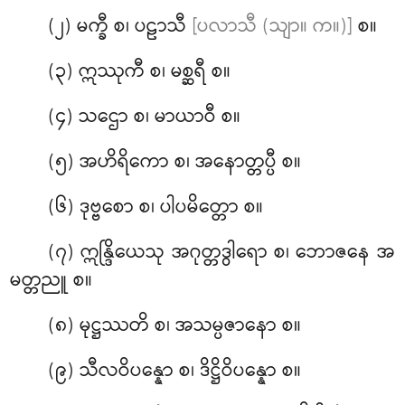
(၂) မက္ခီ စ၊ ပဠာသီ
[ပလာသီ (သျာ။ က။)]
စ။
(၃) ဣဿုကီ စ၊ မစ္ဆရီ စ။
(၄) သဌော စ၊ မာယာဝီ စ။
(၅) အဟိရိကော
စ၊ အနောတ္တပ္ပီ စ။
(၆) ဒုဗ္ဗစော စ၊ ပါပမိတ္တော စ။
(၇) ဣန္ဒြိယေသု
အဂုတ္တဒွါရော စ၊ ဘောဇနေ အ
မတ္တညူ စ။
(၈) မုဋ္ဌဿတိ စ၊ အသမ္ပဇာနော စ။
(၉) သီလဝိပန္နော စ၊ ဒိဋ္ဌိဝိပန္နော စ။