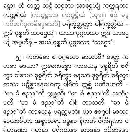
ဌော။ ယံ တတ္ထ သဌံ သဌတာ သာဌေယျံ
ကက္ကရတာ
ကက္ကရိယံ
[ကက္ခဠတာ ကက္ခဠိယံ (သျာ။) ဧဝံ ခုဒ္ဒ
ကဝိဘင်္ဂဒုကနိဒ္ဒေသေပိ]
ပရိက္ခတ္တတ္တာ ပါရိက္ခတ္တိယံ –
ဣဒံ ဝုစ္စတိ သာဌေယျံ။ ယဿ ပုဂ္ဂလဿ ဣဒံ သာဌေ
ယျံ အပ္ပဟီနံ – အယံ ဝုစ္စတိ ပုဂ္ဂလော ‘‘သဌော’’။
။ ကတမော စ ပုဂ္ဂလော မာယာဝီ? တတ္ထ က
၅၂
တမာ မာယာ? ဣဓေကစ္စော ကာယေန ဒုစ္စရိတံ စရိ
တွာ ဝါစာယ ဒုစ္စရိတံ စရိတွာ မနသာ ဒုစ္စရိတံ စရိတွာ
တဿ ပဋိစ္ဆာဒနဟေတု ပါပိကံ ဣစ္ဆံ ပဏိဒဟတိ –
‘‘မာ မံ ဇညာ’’တိ ဣစ္ဆတိ၊ ‘‘မာ မံ ဇညာ’’တိ သင်္ကပ္
ပတိ ‘‘မာ မံ ဇညာ’’တိ ဝါစံ ဘာသတိ၊ ‘‘မာ မံ
ဇညာ’’တိ ကာယေန ပရက္ကမတိ။ ယာ ဧဝရူပါ မာယာ
မာယာဝိတာ အစ္စာသရာ ဝဉ္စနာ နိကတိ ဝိကိရဏာ ပ
ရိဟရဏာ ဂူဟနာ ပရိဂူဟနာ ဆာဒနာ ပဋိစ္ဆာဒနာ