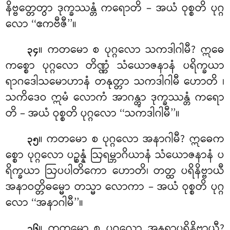
နိဗ္ဗတ္တေတွာ ဒုက္ခဿန္တံ ကရောတိ – အယံ ဝုစ္စတိ ပုဂ္ဂ
လော ‘‘ဧကဗီဇီ’’။
။ ကတမော စ ပုဂ္ဂလော သကဒါဂါမီ? ဣဓေ
၃၄
ကစ္စော ပုဂ္ဂလော တိဏ္ဏံ သံယောဇနာနံ ပရိက္ခယာ
ရာဂဒေါသမောဟာနံ တနုတ္တာ သကဒါဂါမီ ဟောတိ
၊
သကိဒေဝ ဣမံ လောကံ အာဂန္တွာ ဒုက္ခဿန္တံ ကရော
တိ – အယံ ဝုစ္စတိ ပုဂ္ဂလော ‘‘သကဒါဂါမီ’’။
။ ကတမော စ ပုဂ္ဂလော အနာဂါမီ? ဣဓေက
၃၅
စ္စော ပုဂ္ဂလော ပဉ္စန္နံ ဩရမ္ဘာဂိယာနံ သံယောဇနာနံ ပ
ရိက္ခယာ ဩပပါတိကော ဟောတိ၊ တတ္ထ ပရိနိဗ္ဗာယီ
အနာဝတ္တိဓမ္မော တသ္မာ လောကာ – အယံ ဝုစ္စတိ ပုဂ္ဂ
လော ‘‘အနာဂါမီ’’။
။ ကတမော စ ပုဂ္ဂလော အန္တရာပရိနိဗ္ဗာယီ?
၃၆