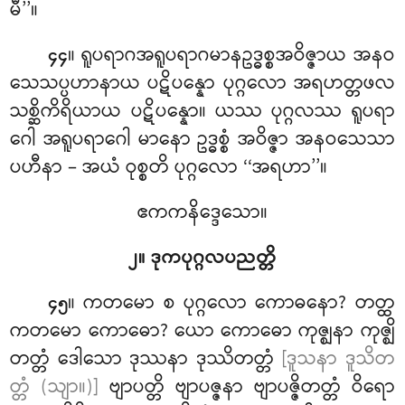
မီ’’။
။ ရူပရာဂအရူပရာဂမာနဥဒ္ဓစ္စအဝိဇ္ဇာယ အနဝ
၄၄
သေသပ္ပဟာနာယ ပဋိပန္နော ပုဂ္ဂလော အရဟတ္တဖလ
သစ္ဆိကိရိယာယ ပဋိပန္နော။ ယဿ ပုဂ္ဂလဿ ရူပရာ
ဂေါ
အရူပရာဂေါ မာနော ဥဒ္ဓစ္စံ အဝိဇ္ဇာ အနဝသေသာ
ပဟီနာ – အယံ ဝုစ္စတိ ပုဂ္ဂလော ‘‘အရဟာ’’။
ဧကကနိဒ္ဒေသော။
၂။ ဒုကပုဂ္ဂလပညတ္တိ
။ ကတမော စ ပုဂ္ဂလော ကောဓနော? တတ္ထ
၄၅
ကတမော ကောဓော? ယော ကောဓော ကုဇ္ဈနာ ကုဇ္ဈိ
တတ္တံ ဒေါသော ဒုဿနာ ဒုဿိတတ္တံ
[ဒူသနာ ဒူသိတ
တ္တံ (သျာ။)]
ဗျာပတ္တိ ဗျာပဇ္ဇနာ ဗျာပဇ္ဇိတတ္တံ ဝိရော