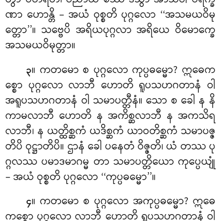
ဏာ ဟောန္တိ – အယံ ဝုစ္စတိ ပုဂ္ဂလော ‘‘အသမယဝိမု
တ္တော’’။ သဗ္ဗေပိ အရိယပုဂ္ဂလာ အရိယေ ဝိမောက္ခေ
အသမယဝိမုတ္တာ။
။ ကတမော စ ပုဂ္ဂလော ကုပ္ပဓမ္မော? ဣဓေက
၃
စ္စော ပုဂ္ဂလော လာဘီ ဟောတိ ရူပသဟဂတာနံ ဝါ
အရူပသဟဂတာနံ ဝါ သမာပတ္တီနံ။ သော စ ခေါ န နိ
ကာမလာဘီ ဟောတိ န အကိစ္ဆလာဘီ န အကသိရ
လာဘီ၊ န ယတ္ထိစ္ဆကံ ယဒိစ္ဆကံ ယာဝတိစ္ဆကံ သမာပဇ္ဇ
တိပိ ဝုဋ္ဌာတိပိ။ ဌာနံ ခေါ ပနေတံ ဝိဇ္ဇတိ၊ ယံ တဿ ပု
ဂ္ဂလဿ ပမာဒမာဂမ္မ တာ သမာပတ္တိယော ကုပ္ပေယျုံ
– အယံ ဝုစ္စတိ ပုဂ္ဂလော ‘‘ကုပ္ပဓမ္မော’’။
။ ကတမော စ ပုဂ္ဂလော အကုပ္ပဓမ္မော? ဣဓေ
၄
ကစ္စော ပုဂ္ဂလော လာဘီ ဟောတိ ရူပသဟဂတာနံ ဝါ