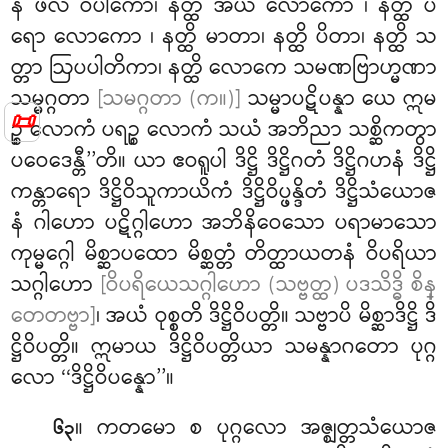
နံ ဖလံ ဝိပါကော၊ နတ္ထိ အယံ လောကော
၊ နတ္ထိ ပ
ရော လောကော
၊ နတ္ထိ မာတာ၊ နတ္ထိ ပိတာ၊ နတ္ထိ သ
တ္တာ ဩပပါတိကာ၊ နတ္ထိ လောကေ သမဏဗြာဟ္မဏာ
သမ္မဂ္ဂတာ
[သမဂ္ဂတာ (က။)]
သမ္မာပဋိပန္နာ ယေ ဣမ
📜
ဉ္စ လောကံ ပရဉ္စ လောကံ သယံ အဘိညာ သစ္ဆိကတွာ
ပဝေဒေန္တီ’’တိ။ ယာ ဧဝရူပါ ဒိဋ္ဌိ ဒိဋ္ဌိဂတံ ဒိဋ္ဌိဂဟနံ ဒိဋ္ဌိ
ကန္တာရော ဒိဋ္ဌိဝိသူကာယိကံ ဒိဋ္ဌိဝိပ္ဖန္ဒိတံ ဒိဋ္ဌိသံယောဇ
နံ ဂါဟော ပဋိဂ္ဂါဟော အဘိနိဝေသော ပရာမာသော
ကုမ္မဂ္ဂေါ မိစ္ဆာပထော မိစ္ဆတ္တံ တိတ္ထာယတနံ ဝိပရိယာ
သဂ္ဂါဟော
[ဝိပရိယေသဂ္ဂါဟော (သဗ္ဗတ္ထ) ပဒသိဒ္ဓိ စိန္
တေတဗ္ဗာ]
၊ အယံ
ဝုစ္စတိ ဒိဋ္ဌိဝိပတ္တိ။ သဗ္ဗာပိ မိစ္ဆာဒိဋ္ဌိ ဒိ
ဋ္ဌိဝိပတ္တိ။ ဣမာယ ဒိဋ္ဌိဝိပတ္တိယာ သမန္နာဂတော ပုဂ္ဂ
လော ‘‘ဒိဋ္ဌိဝိပန္နော’’။
။ ကတမော စ ပုဂ္ဂလော အဇ္ဈတ္တသံယောဇ
၆၃