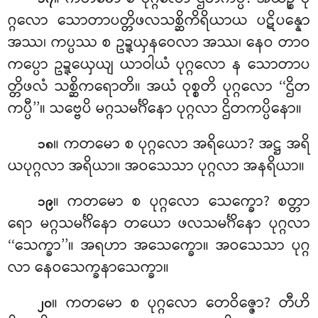
ဂ္ဂလော သောတာပတ္တိဖလသစ္ဆိကိရိယာယ ပဋိပန္နော
အဿ၊ ကပ္ပဿ စ ဥဍ္ဍယှနဝေလာ အဿ၊ နေဝ တာဝ
ကပ္ပော ဥဍ္ဍယှေယျ ယာဝါယံ ပုဂ္ဂလော န သောတာပ
တ္တိဖလံ သစ္ဆိကရောတိ။ အယံ ဝုစ္စတိ ပုဂ္ဂလော ‘‘ဌိတ
ကပ္ပီ’’။ သဗ္ဗေပိ
မဂ္ဂသမင်္ဂိနော ပုဂ္ဂလာ ဌိတကပ္ပိနော။
။ ကတမော စ ပုဂ္ဂလော အရိယော? အဋ္ဌ အရိ
၁၈
ယပုဂ္ဂလာ အရိယာ။ အဝသေသာ ပုဂ္ဂလာ အနရိယာ။
။ ကတမော
စ ပုဂ္ဂလော သေက္ခော? စတ္တာ
၁၉
ရော မဂ္ဂသမင်္ဂိနော တယော ဖလသမင်္ဂိနော ပုဂ္ဂလာ
‘‘သေက္ခာ’’။ အရဟာ အသေက္ခော။ အဝသေသာ ပုဂ္ဂ
လာ နေဝသေက္ခနာသေက္ခာ။
။ ကတမော စ ပုဂ္ဂလော တေဝိဇ္ဇော? တီဟိ
၂၀