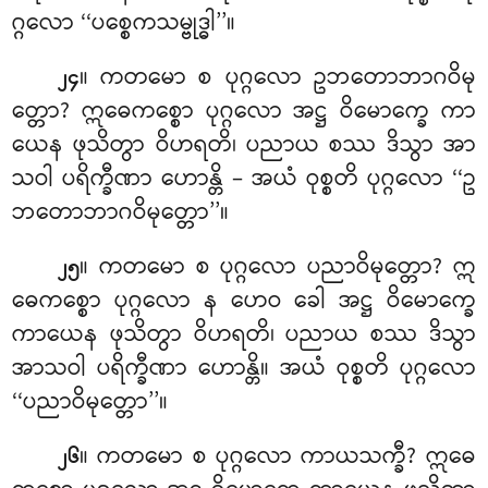
ဂ္ဂလော ‘‘ပစ္စေကသမ္ဗုဒ္ဓါ’’။
။ ကတမော စ ပုဂ္ဂလော ဥဘတောဘာဂဝိမု
၂၄
တ္တော? ဣဓေကစ္စော ပုဂ္ဂလော အဋ္ဌ ဝိမောက္ခေ ကာ
ယေန ဖုသိတွာ ဝိဟရတိ၊ ပညာယ စဿ ဒိသွာ အာ
သဝါ ပရိက္ခီဏာ ဟောန္တိ – အယံ ဝုစ္စတိ ပုဂ္ဂလော ‘‘ဥ
ဘတောဘာဂဝိမုတ္တော’’။
။ ကတမော
စ ပုဂ္ဂလော ပညာဝိမုတ္တော? ဣ
၂၅
ဓေကစ္စော ပုဂ္ဂလော န ဟေဝ ခေါ အဋ္ဌ ဝိမောက္ခေ
ကာယေန ဖုသိတွာ ဝိဟရတိ၊ ပညာယ စဿ ဒိသွာ
အာသဝါ ပရိက္ခီဏာ ဟောန္တိ။ အယံ ဝုစ္စတိ ပုဂ္ဂလော
‘‘ပညာဝိမုတ္တော’’။
။ ကတမော စ ပုဂ္ဂလော ကာယသက္ခီ? ဣဓေ
၂၆