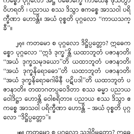
ကစ္စော ပုဂ္ဂလော အဋ္ဌ ဝိမောက္ခေ ကာယေန ဖုသိတွာ
ဝိဟရတိ
၊ ပညာယ စဿ ဒိသွာ ဧကစ္စေ
အာသဝါ ပရိ
က္ခီဏာ ဟောန္တိ။ အယံ ဝုစ္စတိ ပုဂ္ဂလော ‘‘ကာယသက္
ခီ’’။
။ ကတမော စ ပုဂ္ဂလော ဒိဋ္ဌိပ္ပတ္တော? ဣဓေက
၂၇
စ္စော ပုဂ္ဂလော ‘‘ဣဒံ ဒုက္ခ’’န္တိ ယထာဘူတံ ပဇာနာတိ၊
‘‘အယံ ဒုက္ခသမုဒယော’’တိ ယထာဘူတံ ပဇာနာတိ၊
‘‘အယံ ဒုက္ခနိရောဓော’’တိ ယထာဘူတံ ပဇာနာတိ၊
‘‘အယံ ဒုက္ခနိရောဓဂါမိနီ ပဋိပဒါ’’တိ ယထာဘူတံ ပ
ဇာနာတိ။ တထာဂတပ္ပဝေဒိတာ စဿ
ဓမ္မာ ပညာယ
ဝေါဒိဋ္ဌာ ဟောန္တိ ဝေါစရိတာ။ ပညာယ စဿ ဒိသွာ ဧ
ကစ္စေ အာသဝါ ပရိက္ခီဏာ ဟောန္တိ – အယံ ဝုစ္စတိ ပုဂ္ဂ
လော ‘‘ဒိဋ္ဌိပ္ပတ္တော’’။
။ ကတမော စ ပုဂ္ဂလော သဒ္ဓါဝိမုတ္တော? ဣဓေ
၂၈