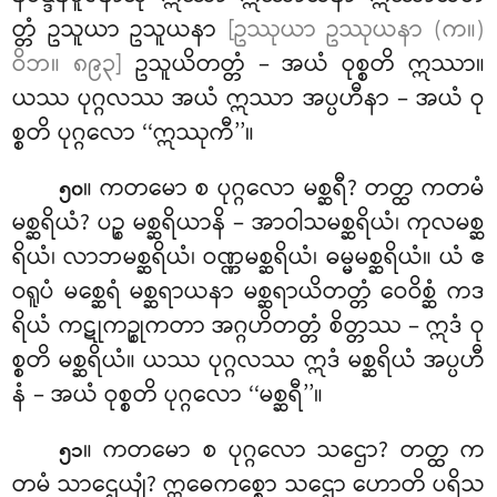
တ္တံ ဥသူယာ ဥသူယနာ
[ဥဿုယာ ဥဿုယနာ (က။)
ဝိဘ။ ၈၉၃]
ဥသူယိတတ္တံ – အယံ ဝုစ္စတိ ဣဿာ။
ယဿ ပုဂ္ဂလဿ အယံ ဣဿာ အပ္ပဟီနာ – အယံ ဝု
စ္စတိ ပုဂ္ဂလော ‘‘ဣဿုကီ’’။
။ ကတမော စ ပုဂ္ဂလော မစ္ဆရီ? တတ္ထ ကတမံ
၅၀
မစ္ဆရိယံ? ပဉ္စ မစ္ဆရိယာနိ – အာဝါသမစ္ဆရိယံ၊ ကုလမစ္ဆ
ရိယံ၊ လာဘမစ္ဆရိယံ၊ ဝဏ္ဏမစ္ဆရိယံ၊ ဓမ္မမစ္ဆရိယံ။ ယံ ဧ
ဝရူပံ မစ္ဆေရံ မစ္ဆရာယနာ မစ္ဆရာယိတတ္တံ ဝေဝိစ္ဆံ ကဒ
ရိယံ ကဋုကဉ္စုကတာ အဂ္ဂဟိတတ္တံ စိတ္တဿ – ဣဒံ ဝု
စ္စတိ မစ္ဆရိယံ။ ယဿ ပုဂ္ဂလဿ ဣဒံ မစ္ဆရိယံ အပ္ပဟီ
နံ – အယံ ဝုစ္စတိ ပုဂ္ဂလော ‘‘မစ္ဆရီ’’။
။ ကတမော စ ပုဂ္ဂလော သဌော? တတ္ထ က
၅၁
တမံ သာဌေယျံ? ဣဓေကစ္စော သဌော ဟောတိ ပရိသ