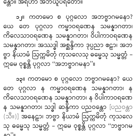
န္တော။ အရဟာ အဘယူပရတော။
။ ကတမော စ ပုဂ္ဂလော အဘဗ္ဗာဂမနော?
၁၂
ယေ တေ ပုဂ္ဂလာ ကမ္မာဝရဏေန သမန္နာဂတာ၊
ကိလေသာဝရဏေန သမန္နာဂတာ၊ ဝိပါကာဝရဏေန
သမန္နာဂတာ၊ အဿဒ္ဓါ အစ္ဆန္ဒိကာ ဒုပ္ပညာ ဧဠာ၊ အဘ
ဗ္ဗာ နိယာမံ ဩက္ကမိတုံ ကုသလေသု ဓမ္မေသု သမ္မတ္တံ –
ဣမေ ဝုစ္စန္တိ ပုဂ္ဂလာ ‘‘အဘဗ္ဗာဂမနာ’’။
။ ကတမော စ ပုဂ္ဂလော ဘဗ္ဗာဂမနော? ယေ
၁၃
တေ ပုဂ္ဂလာ န ကမ္မာဝရဏေန သမန္နာဂတာ၊ န
ကိလေသာဝရဏေန သမန္နာဂတာ၊ န ဝိပါကာဝရဏေ
န သမန္နာဂတာ၊ သဒ္ဓါ ဆန္ဒိကာ ပညဝန္တော
[ပညဝန္တာ
(သီ။)]
အနေဠာ၊ ဘဗ္ဗာ နိယာမံ ဩက္ကမိတုံ ကုသလေ
သု ဓမ္မေသု သမ္မတ္တံ – ဣမေ ဝုစ္စန္တိ ပုဂ္ဂလာ ‘‘ဘဗ္ဗာဂမ
နာ’’။