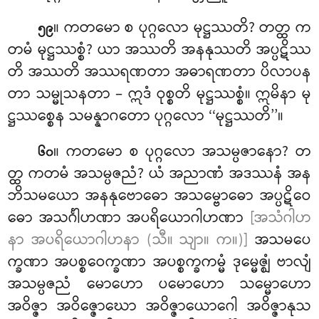
။ ကတမော စ ပုဂ္ဂလော မုဋ္ဌဿတိ? တတ္ထ က
၅၉
တမံ မုဋ္ဌဿစ္စံ? ယာ အဿတိ အနနုဿတိ အပ္ပဋိဿ
တိ အဿတိ အဿရဏတာ အဓာရဏတာ ပိလာပန
တာ သမ္မုသနတာ – ဣဒံ ဝုစ္စတိ မုဋ္ဌဿစ္စံ။ ဣမိနာ မု
ဋ္ဌဿစ္စေန သမန္နာဂတော ပုဂ္ဂလော ‘‘မုဋ္ဌဿတိ’’။
။ ကတမော စ ပုဂ္ဂလော အသမ္ပဇာနော? တ
၆၀
တ္ထ ကတမံ အသမ္ပဇညံ? ယံ အညာဏံ အဒဿနံ အန
ဘိသမယော အနနုဗောဓော အသမ္ဗောဓော အပ္ပဋိဝေ
ဓော အသင်္ဂါဟဏာ အပရိယောဂါဟဏာ
[အသံဂါဟ
နာ အပရိယောဂါဟနာ (သီ။ သျာ။ က။)]
အသမပေ
က္ခဏာ အပစ္စဝေက္ခဏာ အပစ္စက္ခကမ္မံ ဒုမ္မေဇ္ဈံ ဗာလျံ
အသမ္ပဇညံ မောဟော ပမောဟော သမ္မောဟော
အဝိဇ္ဇာ အဝိဇ္ဇောဃော အဝိဇ္ဇာယောဂေါ အဝိဇ္ဇာနုသ