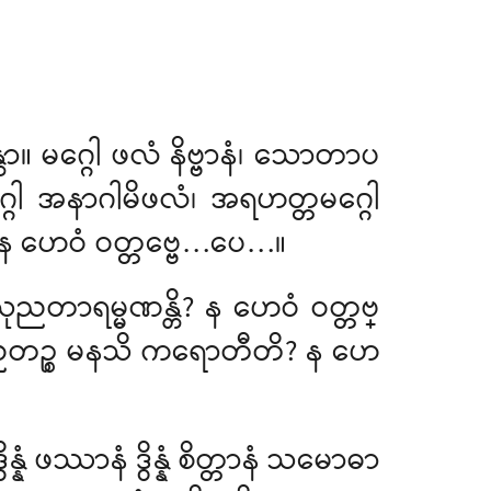
မဂ္ဂေါ ဖလံ နိဗ္ဗာနံ၊ သောတာပ
ဂေါ အနာဂါမိဖလံ၊ အရဟတ္တမဂ္ဂေါ
တိ? န ဟေဝံ ဝတ္တဗ္ဗေ…ပေ…။
သုညတာရမ္မဏန္တိ? န ဟေဝံ ဝတ္တဗ္
တဉ္စ မနသိ ကရောတီတိ? န ဟေ
 ဖဿာနံ ဒွိန္နံ စိတ္တာနံ သမောဓာ