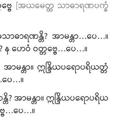
တဗ္ဗေ
[အယမေတ္ထ သာဓာရဏပက္ခံ
ာရဏန္တိ? အာမန္တာ…ပေ…။
 ဟေဝံ ဝတ္တဗ္ဗေ…ပေ…။
္တာ။ ဣန္ဒြိယပရောပရိယတ္တံ
ေ…ပေ…။
အာမန္တာ။ ဣန္ဒြိယပရောပရိယ
္ဗေ…ပေ…။