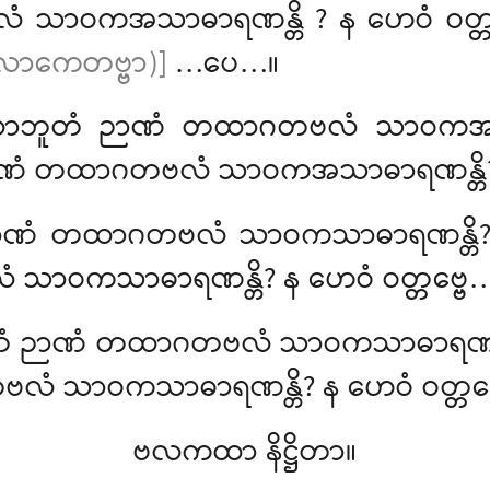
ံ သာဝကအသာဓာရဏန္တိ
? န ဟေဝံ ဝတ္
လောကေတဗ္ဗာ)]
…ပေ…။
ဘူတံ ဉာဏံ တထာဂတဗလံ သာဝကအသာဓ
ဏံ တထာဂတဗလံ သာဝကအသာဓာရဏန္တိ? န
ံ တထာဂတဗလံ သာဝကသာဓာရဏန္တိ? အာမန
 သာဝကသာဓာရဏန္တိ? န
ဟေဝံ ဝတ္တဗ္ဗ
 ဉာဏံ တထာဂတဗလံ သာဝကသာဓာရဏန္တိ? 
လံ သာဝကသာဓာရဏန္တိ? န ဟေဝံ ဝတ္တဗ
ဗလကထာ နိဋ္ဌိတာ။