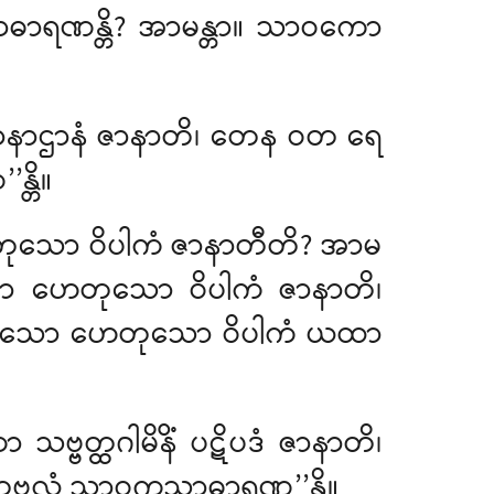
ဏန္တိ? အာမန္တာ။ သာဝကော
ဌာနာဌာနံ ဇာနာတိ၊ တေန ဝတ ရေ
္တိ။
တုသော ဝိပါကံ ဇာနာတီတိ? အာမ
နသော ဟေတုသော ဝိပါကံ ဇာနာတိ၊
ံ ဌာနသော ဟေတုသော ဝိပါကံ ယထာ
သဗ္ဗတ္ထဂါမိနိံ ပဋိပဒံ ဇာနာတိ၊
ာဂတဗလံ သာဝကသာဓာရဏ’’န္တိ။