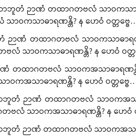
ထာဘူတံ ဉာဏံ တထာဂတဗလံ သာဝကသာဓာရ
ာဝကသာဓာရဏန္တိ? န ဟေဝံ ဝတ္တဗ္ဗ
 ဉာဏံ တထာဂတဗလံ သာဝကသာဓာရဏန္တိ? 
လံ သာဝကသာဓာရဏန္တိ? န ဟေဝံ ဝတ္တ
ာဏံ တထာဂတဗလံ သာဝကအသာဓာရဏန္တိ?
ဝကအသာဓာရဏန္တိ? န ဟေဝံ ဝတ္တဗ္ဗေ
ာဘူတံ ဉာဏံ တထာဂတဗလံ သာဝကအသာဓာရ
ဗလံ သာဝကအသာဓာရဏန္တိ? န ဟေဝံ ဝ
ယထာဘူတံ ဉာဏံ တထာဂတဗလံ သာဝကအသာဓာ