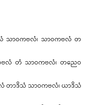
ဗလံ သာဝကဗလံ၊ သာဝကဗလံ တ
တဗလံ တံ သာဝကဗလံ၊ တညေဝ
 တာဒိသံ သာဝကဗလံ၊ ယာဒိသံ