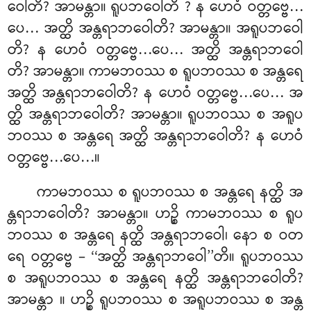
ဝေါတိ? အာမန္တာ။ ရူပဘဝေါတိ
? န ဟေဝံ ဝတ္တဗ္ဗေ…
ပေ… အတ္ထိ အန္တရာဘဝေါတိ? အာမန္တာ။ အရူပဘဝေါ
တိ? န ဟေဝံ ဝတ္တဗ္ဗေ…ပေ… အတ္ထိ အန္တရာဘဝေါ
တိ? အာမန္တာ။ ကာမဘဝဿ စ ရူပဘဝဿ စ အန္တရေ
အတ္ထိ အန္တရာဘဝေါတိ? န ဟေဝံ ဝတ္တဗ္ဗေ…ပေ… အ
တ္ထိ အန္တရာဘဝေါတိ? အာမန္တာ။ ရူပဘဝဿ စ အရူပ
ဘဝဿ စ အန္တရေ အတ္ထိ အန္တရာဘဝေါတိ? န ဟေဝံ
ဝတ္တဗ္ဗေ…ပေ…။
ကာမဘဝဿ
စ ရူပဘဝဿ စ အန္တရေ နတ္ထိ အ
န္တရာဘဝေါတိ? အာမန္တာ။ ဟဉ္စိ ကာမဘဝဿ စ ရူပ
ဘဝဿ စ အန္တရေ နတ္ထိ အန္တရာဘဝေါ၊ နော စ ဝတ
ရေ ဝတ္တဗ္ဗေ – ‘‘အတ္ထိ အန္တရာဘဝေါ’’တိ။ ရူပဘဝဿ
စ အရူပဘဝဿ စ အန္တရေ နတ္ထိ အန္တရာဘဝေါတိ?
အာမန္တာ
။ ဟဉ္စိ
ရူပဘဝဿ စ အရူပဘဝဿ စ အန္တ