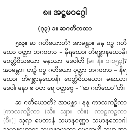
၈။ အဋ္ဌမဝဂ္ဂေါ
(၇၃) ၁။ ဆဂတိကထာ
။ ဆ
ဂတိယောတိ? အာမန္တာ။ နနု ပဉ္စ ဂတိ
၅၀၃
ယော ဝုတ္တာ ဘဂဝတာ – နိရယော၊ တိရစ္ဆာနယောနိ၊
ပေတ္တိဝိသယော၊ မနုဿာ၊ ဒေဝါတိ
[မ။ နိ။ ၁။၁၅၃]
?
အာမန္တာ။ ဟဉ္စိ ပဉ္စ ဂတိယော ဝုတ္တာ ဘဂဝတာ – နိရ
ယော၊ တိရစ္ဆာနယောနိ၊ ပေတ္တိဝိသယော၊ မနုဿာ၊
ဒေဝါ၊ နော စ ဝတ ရေ ဝတ္တဗ္ဗေ – ‘‘ဆ ဂတိယော’’တိ။
ဆ
ဂတိယောတိ? အာမန္တာ။ နနု ကာလကဉ္စိကာ
[ကာလကဉ္ဇိကာ (သီ။ သျာ။ ကံ။)၊ ကာဠကဉ္ဇကာ
(ပီ။)]
သုရာ ပေတာနံ သမာနဝဏ္ဏာ သမာနဘောဂါ
သမာနာဟာရာ သမာနာယုကာ ပေတေဟိ သဟ
အာ