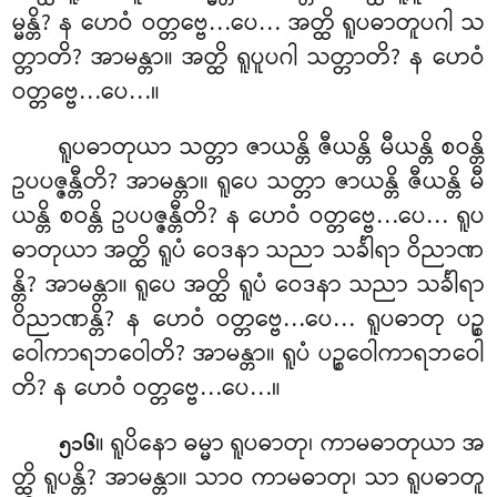
မ္မန္တိ? န ဟေဝံ ဝတ္တဗ္ဗေ…ပေ… အတ္ထိ ရူပဓာတူပဂါ သ
တ္တာတိ? အာမန္တာ။ အတ္ထိ ရူပူပဂါ သတ္တာတိ? န ဟေဝံ
ဝတ္တဗ္ဗေ…ပေ…။
ရူပဓာတုယာ သတ္တာ ဇာယန္တိ ဇီယန္တိ မီယန္တိ စဝန္တိ
ဥပပဇ္ဇန္တီတိ? အာမန္တာ။ ရူပေ သတ္တာ ဇာယန္တိ ဇီယန္တိ မီ
ယန္တိ စဝန္တိ ဥပပဇ္ဇန္တီတိ? န ဟေဝံ ဝတ္တဗ္ဗေ…ပေ… ရူပ
ဓာတုယာ အတ္ထိ ရူပံ ဝေဒနာ သညာ သင်္ခါရာ ဝိညာဏ
န္တိ? အာမန္တာ။ ရူပေ အတ္ထိ ရူပံ ဝေဒနာ သညာ သင်္ခါရာ
ဝိညာဏန္တိ? န ဟေဝံ ဝတ္တဗ္ဗေ…ပေ… ရူပဓာတု
ပဉ္စ
ဝေါကာရဘဝေါတိ? အာမန္တာ။ ရူပံ ပဉ္စဝေါကာရဘဝေါ
တိ? န ဟေဝံ ဝတ္တဗ္ဗေ…ပေ…။
။ ရူပိနော ဓမ္မာ ရူပဓာတု၊ ကာမဓာတုယာ အ
၅၁၆
တ္ထိ ရူပန္တိ? အာမန္တာ။ သာဝ ကာမဓာတု၊ သာ ရူပဓာတူ