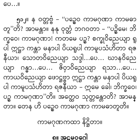
ပေ…။
။ န ဝတ္တဗ္ဗံ – ‘‘ပဉ္စေဝ ကာမဂုဏာ ကာမဓာ
၅၁၂
တူ’’တိ? အာမန္တာ။ နနု ဝုတ္တံ ဘဂဝတာ – ‘‘ပဉ္စိမေ၊ ဘိ
က္ခဝေ၊ ကာမဂုဏာ! ကတမေ ပဉ္စ? စက္ခုဝိညေယျာ ရူ
ပါ ဣဋ္ဌာ ကန္တာ မနာပါ ပိယရူပါ ကာမူပသံဟိတာ ရဇ
နီယာ၊ သောတဝိညေယျာ သဒ္ဒါ…ပေ… ဃာနဝိညေ
ယျာ ဂန္ဓာ…ပေ… ဇိဝှာဝိညေယျာ ရသာ…ပေ…
ကာယဝိညေယျာ ဖောဋ္ဌဗ္ဗာ ဣဋ္ဌာ ကန္တာ မနာပါ ပိယရူ
ပါ ကာမူပသံဟိတာ ရဇနီယာ – ဣမေ ခေါ၊ ဘိက္ခဝေ၊
ပဉ္စ ကာမဂုဏာ’’တိ။ အတ္ထေဝ သုတ္တန္တောတိ? အာမန္
တာ။ တေန ဟိ ပဉ္စေဝ ကာမဂုဏာ ကာမဓာတူတိ။
ကာမဂုဏကထာ နိဋ္ဌိတာ။
၈။ အဋ္ဌမဝဂ္ဂေါ