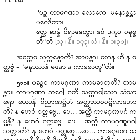
‘‘ပဉ္စ ကာမဂုဏာ လောကေ၊ မနောစ္ဆဋ္ဌာ
ပဝေဒိတာ၊
ဧတ္ထ ဆန္ဒံ ဝိရာဇေတွာ၊ ဧဝံ ဒုက္ခာ ပမုစ္စ
တီ’’တိ
[သု။ နိ။ ၁၇၃၊ သံ။ နိ။ ၁။၃၀]
။
အတ္ထေဝ
သုတ္တန္တောတိ? အာမန္တာ။ တေန ဟိ န ဝ
တ္တဗ္ဗံ – ‘‘မနုဿာနံ မနော န ကာမဓာတူ’’တိ။
။ ပဉ္စေဝ ကာမဂုဏာ ကာမဓာတူတိ? အာမ
၅၁၁
န္တာ။ ကာမဂုဏာ ဘဝေါ ဂတိ သတ္တာဝါသော သံသာ
ရော ယောနိ ဝိညာဏဋ္ဌိတိ အတ္တဘာဝပဋိလာဘော
တိ? န ဟေဝံ ဝတ္တဗ္ဗေ…ပေ… အတ္ထိ ကာမဂုဏူပဂံ က
မ္မန္တိ? န ဟေဝံ ဝတ္တဗ္ဗေ…ပေ… အတ္ထိ ကာမဂုဏူပဂါ
သတ္တာတိ? န ဟေဝံ
ဝတ္တဗ္ဗေ…ပေ… ကာမဂုဏေ သ