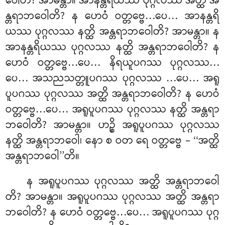
ဝေါတိ? အာမန္တာ။ အာနန္တရိယဿ ပုဂ္ဂလဿ အတ္ထိ အ
န္တရာဘဝေါတိ? န ဟေဝံ ဝတ္တဗ္ဗေ…ပေ… အာနန္တရိ
ယဿ ပုဂ္ဂလဿ နတ္ထိ အန္တရာဘဝေါတိ? အာမန္တာ။ န
အာနန္တရိယဿ ပုဂ္ဂလဿ နတ္ထိ အန္တရာဘဝေါတိ? န
ဟေဝံ ဝတ္တဗ္ဗေ…ပေ… နိရယူပဂဿ ပုဂ္ဂလဿ…
ပေ… အသညသတ္တူပဂဿ ပုဂ္ဂလဿ
…ပေ… အရူ
ပူပဂဿ ပုဂ္ဂလဿ အတ္ထိ အန္တရာဘဝေါတိ? န ဟေဝံ
ဝတ္တဗ္ဗေ…ပေ… အရူပူပဂဿ ပုဂ္ဂလဿ နတ္ထိ အန္တရာ
ဘဝေါတိ? အာမန္တာ။ ဟဉ္စိ အရူပူပဂဿ ပုဂ္ဂလဿ
နတ္ထိ အန္တရာဘဝေါ၊ နော စ ဝတ ရေ ဝတ္တဗ္ဗေ – ‘‘အတ္ထိ
အန္တရာဘဝေါ’’တိ။
န အရူပူပဂဿ ပုဂ္ဂလဿ အတ္ထိ အန္တရာဘဝေါ
တိ? အာမန္တာ။ အရူပူပဂဿ
ပုဂ္ဂလဿ အတ္ထိ အန္တရာ
ဘဝေါတိ? န ဟေဝံ ဝတ္တဗ္ဗေ…ပေ… အရူပူပဂဿ ပုဂ္ဂ