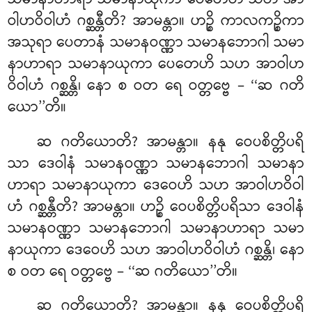
ဝါဟဝိဝါဟံ ဂစ္ဆန္တီတိ? အာမန္တာ။ ဟဉ္စိ ကာလကဉ္စိကာ
အသုရာ ပေတာနံ သမာနဝဏ္ဏာ သမာနဘောဂါ သမာ
နာဟာရာ သမာနာယုကာ ပေတေဟိ သဟ အာဝါဟ
ဝိဝါဟံ ဂစ္ဆန္တိ၊ နော စ ဝတ ရေ ဝတ္တဗ္ဗေ – ‘‘ဆ ဂတိ
ယော’’တိ။
ဆ ဂတိယောတိ? အာမန္တာ။ နနု ဝေပစိတ္တိပရိ
သာ ဒေဝါနံ သမာနဝဏ္ဏာ သမာနဘောဂါ သမာနာ
ဟာရာ သမာနာယုကာ ဒေဝေဟိ သဟ အာဝါဟဝိဝါ
ဟံ ဂစ္ဆန္တီတိ? အာမန္တာ။ ဟဉ္စိ ဝေပစိတ္တိပရိသာ
ဒေဝါနံ
သမာနဝဏ္ဏာ သမာနဘောဂါ သမာနာဟာရာ သမာ
နာယုကာ ဒေဝေဟိ သဟ အာဝါဟဝိဝါဟံ ဂစ္ဆန္တိ၊ နော
စ ဝတ ရေ ဝတ္တဗ္ဗေ – ‘‘ဆ ဂတိယော’’တိ။
ဆ ဂတိယောတိ? အာမန္တာ။ နနု ဝေပစိတ္တိပရိ