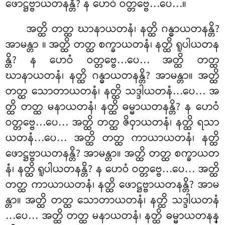
ဖောဋ္ဌဗ္ဗာယတနန္တိ? န ဟေဝံ ဝတ္တဗ္ဗေ…ပေ…။
အတ္ထိ တတ္ထ ဃာနာယတနံ၊ နတ္ထိ ဂန္ဓာယတနန္တိ?
အာမန္တာ
။ အတ္ထိ တတ္ထ စက္ခာယတနံ၊ နတ္ထိ ရူပါယတန
န္တိ? န ဟေဝံ ဝတ္တဗ္ဗေ…ပေ… အတ္ထိ တတ္ထ
ဃာနာယတနံ၊ နတ္ထိ ဂန္ဓာယတနန္တိ? အာမန္တာ။ အတ္ထိ
တတ္ထ သောတာယတနံ၊ နတ္ထိ သဒ္ဒါယတနံ…ပေ… အ
တ္ထိ တတ္ထ မနာယတနံ၊ နတ္ထိ ဓမ္မာယတနန္တိ? န ဟေဝံ
ဝတ္တဗ္ဗေ…ပေ… အတ္ထိ တတ္ထ ဇိဝှာယတနံ၊ နတ္ထိ ရသာ
ယတနံ…ပေ… အတ္ထိ တတ္ထ ကာယာယတနံ၊ နတ္ထိ
ဖောဋ္ဌဗ္ဗာယတနန္တိ? အာမန္တာ။ အတ္ထိ တတ္ထ စက္ခာယတ
နံ၊ နတ္ထိ ရူပါယတနန္တိ? န ဟေဝံ ဝတ္တဗ္ဗေ…ပေ… အတ္ထိ
တတ္ထ ကာယာယတနံ၊ နတ္ထိ ဖောဋ္ဌဗ္ဗာယတနန္တိ? အာမ
န္တာ။ အတ္ထိ တတ္ထ သောတာယတနံ၊ နတ္ထိ သဒ္ဒါယတနံ
…ပေ… အတ္ထိ တတ္ထ မနာယတနံ၊ နတ္ထိ ဓမ္မာယတနန္