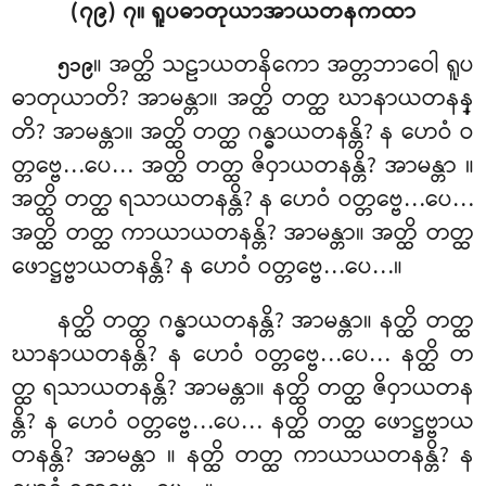
(၇၉) ၇။ ရူပဓာတုယာအာယတနကထာ
။ အတ္ထိ
သဠာယတနိကော အတ္တဘာဝေါ ရူပ
၅၁၉
ဓာတုယာတိ? အာမန္တာ။ အတ္ထိ တတ္ထ ဃာနာယတနန္
တိ? အာမန္တာ။ အတ္ထိ တတ္ထ ဂန္ဓာယတနန္တိ? န ဟေဝံ ဝ
တ္တဗ္ဗေ…ပေ… အတ္ထိ တတ္ထ ဇိဝှာယတနန္တိ? အာမန္တာ
။
အတ္ထိ တတ္ထ ရသာယတနန္တိ? န ဟေဝံ ဝတ္တဗ္ဗေ…ပေ…
အတ္ထိ တတ္ထ ကာယာယတနန္တိ? အာမန္တာ။ အတ္ထိ တတ္ထ
ဖောဋ္ဌဗ္ဗာယတနန္တိ? န ဟေဝံ ဝတ္တဗ္ဗေ…ပေ…။
နတ္ထိ တတ္ထ ဂန္ဓာယတနန္တိ? အာမန္တာ။ နတ္ထိ တတ္ထ
ဃာနာယတနန္တိ? န ဟေဝံ ဝတ္တဗ္ဗေ…ပေ… နတ္ထိ တ
တ္ထ ရသာယတနန္တိ? အာမန္တာ။ နတ္ထိ တတ္ထ ဇိဝှာယတန
န္တိ? န ဟေဝံ ဝတ္တဗ္ဗေ…ပေ… နတ္ထိ တတ္ထ ဖောဋ္ဌဗ္ဗာယ
တနန္တိ? အာမန္တာ
။ နတ္ထိ တတ္ထ ကာယာယတနန္တိ? န