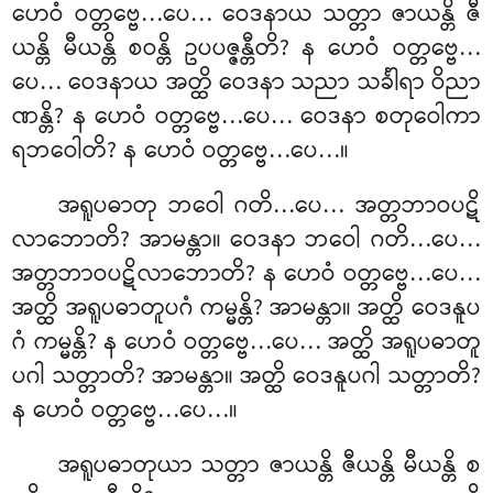
ဟေဝံ ဝတ္တဗ္ဗေ…ပေ… ဝေဒနာယ သတ္တာ ဇာယန္တိ ဇီ
ယန္တိ မီယန္တိ စဝန္တိ ဥပပဇ္ဇန္တီတိ? န ဟေဝံ ဝတ္တဗ္ဗေ…
ပေ… ဝေဒနာယ အတ္ထိ ဝေဒနာ သညာ သင်္ခါရာ ဝိညာ
ဏန္တိ? န ဟေဝံ ဝတ္တဗ္ဗေ…ပေ… ဝေဒနာ စတုဝေါကာ
ရဘဝေါတိ? န ဟေဝံ ဝတ္တဗ္ဗေ…ပေ…။
အရူပဓာတု ဘဝေါ ဂတိ…ပေ… အတ္တဘာဝပဋိ
လာဘောတိ? အာမန္တာ။ ဝေဒနာ
ဘဝေါ ဂတိ…ပေ…
အတ္တဘာဝပဋိလာဘောတိ? န ဟေဝံ ဝတ္တဗ္ဗေ…ပေ…
အတ္ထိ အရူပဓာတူပဂံ ကမ္မန္တိ? အာမန္တာ။ အတ္ထိ ဝေဒနူပ
ဂံ ကမ္မန္တိ? န ဟေဝံ ဝတ္တဗ္ဗေ…ပေ… အတ္ထိ အရူပဓာတူ
ပဂါ သတ္တာတိ? အာမန္တာ။ အတ္ထိ ဝေဒနူပဂါ သတ္တာတိ?
န ဟေဝံ ဝတ္တဗ္ဗေ…ပေ…။
အရူပဓာတုယာ သတ္တာ ဇာယန္တိ ဇီယန္တိ မီယန္တိ စ