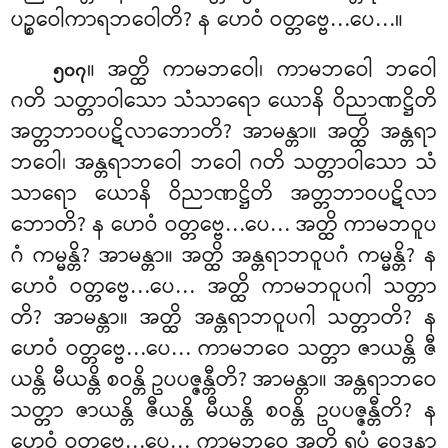
ပဉ္စဝေါကာရဘဝေါတိ? န ဟေဝံ ဝတ္တဗ္ဗေ…ပေ…။
။ အတ္ထိ ကာမဘဝေါ၊ ကာမဘဝေါ ဘဝေါ
၅၀၇
ဂတိ သတ္တာဝါသော သံသာရော ယောနိ ဝိညာဏဋ္ဌိတိ
အတ္တဘာဝပဋိလာဘောတိ? အာမန္တာ။ အတ္ထိ အန္တရာ
ဘဝေါ၊ အန္တရာဘဝေါ ဘဝေါ ဂတိ သတ္တာဝါသော သံ
သာရော ယောနိ ဝိညာဏဋ္ဌိတိ အတ္တဘာဝပဋိလာ
ဘောတိ? န ဟေဝံ ဝတ္တဗ္ဗေ…ပေ… အတ္ထိ ကာမဘဝူပ
ဂံ ကမ္မန္တိ? အာမန္တာ။ အတ္ထိ အန္တရာဘဝူပဂံ ကမ္မန္တိ? န
ဟေဝံ ဝတ္တဗ္ဗေ…ပေ… အတ္ထိ ကာမဘဝူပဂါ သတ္တာ
တိ? အာမန္တာ။ အတ္ထိ
အန္တရာဘဝူပဂါ သတ္တာတိ? န
ဟေဝံ ဝတ္တဗ္ဗေ…ပေ… ကာမဘဝေ သတ္တာ ဇာယန္တိ ဇီ
ယန္တိ မီယန္တိ စဝန္တိ ဥပပဇ္ဇန္တီတိ? အာမန္တာ။ အန္တရာဘဝေ
သတ္တာ ဇာယန္တိ ဇီယန္တိ မီယန္တိ စဝန္တိ ဥပပဇ္ဇန္တီတိ? န
ဟေဝံ ဝတ္တဗ္ဗေ…ပေ… ကာမဘဝေ အတ္ထိ ရူပံ ဝေဒနာ