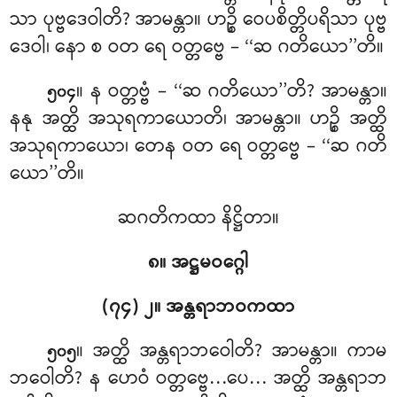
သာ ပုဗ္ဗဒေဝါတိ? အာမန္တာ။ ဟဉ္စိ ဝေပစိတ္တိပရိသာ ပုဗ္ဗ
ဒေဝါ၊ နော စ ဝတ ရေ ဝတ္တဗ္ဗေ – ‘‘ဆ ဂတိယော’’တိ။
။ န ဝတ္တဗ္ဗံ – ‘‘ဆ ဂတိယော’’တိ? အာမန္တာ။
၅၀၄
နနု
အတ္ထိ အသုရကာယောတိ၊ အာမန္တာ။ ဟဉ္စိ အတ္ထိ
အသုရကာယော၊ တေန ဝတ ရေ ဝတ္တဗ္ဗေ – ‘‘ဆ ဂတိ
ယော’’တိ။
ဆဂတိကထာ နိဋ္ဌိတာ။
၈။ အဋ္ဌမဝဂ္ဂေါ
(၇၄) ၂။ အန္တရာဘဝကထာ
။ အတ္ထိ အန္တရာဘဝေါတိ? အာမန္တာ။ ကာမ
၅၀၅
ဘဝေါတိ? န ဟေဝံ ဝတ္တဗ္ဗေ…ပေ… အတ္ထိ အန္တရာဘ