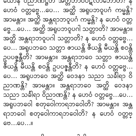
ယောနိ ဝိညာဏဋ္ဌိတိ အတ္တဘာဝပဋိလာဘောတိ? န
ဟေဝံ ဝတ္တဗ္ဗေ…ပေ… အတ္ထိ အရူပဘဝူပဂံ ကမ္မန္တိ?
အာမန္တာ။ အတ္ထိ အန္တရာဘဝူပဂံ ကမ္မန္တိ? န ဟေဝံ ဝတ္တ
ဗ္ဗေ…ပေ… အတ္ထိ အရူပဘဝူပဂါ သတ္တာတိ? အာမန္တာ။
အတ္ထိ အန္တရာဘဝူပဂါ သတ္တာတိ? န ဟေဝံ ဝတ္တဗ္ဗေ…
ပေ… အရူပဘဝေ သတ္တာ ဇာယန္တိ ဇီယန္တိ မီယန္တိ စဝန္တိ
ဥပပဇ္ဇန္တီတိ? အာမန္တာ။ အန္တရာဘဝေ သတ္တာ ဇာယန္တိ
ဇီယန္တိ မီယန္တိ စဝန္တိ
ဥပပဇ္ဇန္တီတိ? န ဟေဝံ ဝတ္တဗ္ဗေ…
ပေ… အရူပဘဝေ အတ္ထိ ဝေဒနာ သညာ သင်္ခါရာ ဝိ
ညာဏန္တိ? အာမန္တာ။ အန္တရာဘဝေ အတ္ထိ ဝေဒနာ
သညာ သင်္ခါရာ ဝိညာဏန္တိ? န ဟေဝံ ဝတ္တဗ္ဗေ…ပေ…
အရူပဘဝေါ စတုဝေါကာရဘဝေါတိ? အာမန္တာ။ အန္တ
ရာဘဝေါ
စတုဝေါကာရဘဝေါတိ? န ဟေဝံ ဝတ္တဗ္
ဗေ…ပေ…။