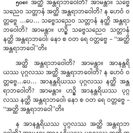
။ အတ္ထိ အန္တရာဘဝေါတိ? အာမန္တာ။ သဗ္ဗေ
၅၀၈
သညေဝ သတ္တာနံ အတ္ထိ အန္တရာဘဝေါတိ? န ဟေဝံ ဝ
တ္တဗ္ဗေ …ပေ… သဗ္ဗေသညေဝ သတ္တာနံ နတ္ထိ အန္တရာ
ဘဝေါတိ? အာမန္တာ။ ဟဉ္စိ သဗ္ဗေသညေဝ သတ္တာနံ
နတ္ထိ အန္တရာဘဝေါ၊ နော စ ဝတ ရေ ဝတ္တဗ္ဗေ – ‘‘အတ္ထိ
အန္တရာဘဝေါ’’တိ။
အတ္ထိ အန္တရာဘဝေါတိ? အာမန္တာ။ အာနန္တရိ
ယဿ ပုဂ္ဂလဿ အတ္ထိ အန္တရာဘဝေါတိ? န ဟေဝံ ဝ
တ္တဗ္ဗေ…ပေ… အာနန္တရိယဿ ပုဂ္ဂလဿ နတ္ထိ အန္တ
ရာဘဝေါတိ? အာမန္တာ။ ဟဉ္စိ အာနန္တရိယဿ ပုဂ္ဂ
လဿ နတ္ထိ အန္တရာဘဝေါ၊ နော စ ဝတ ရေ ဝတ္တဗ္ဗေ –
‘‘အတ္ထိ အန္တရာဘဝေါ’’တိ။
န
အာနန္တရိယဿ ပုဂ္ဂလဿ အတ္ထိ အန္တရာဘ