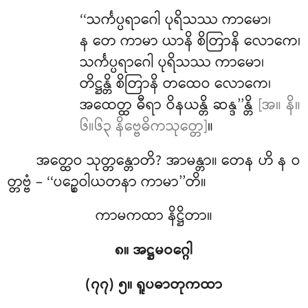
‘‘သင်္ကပ္ပရာဂေါ ပုရိသဿ ကာမော၊
န တေ ကာမာ ယာနိ စိတြာနိ လောကေ၊
သင်္ကပ္ပရာဂေါ ပုရိသဿ ကာမော၊
တိဋ္ဌန္တိ စိတြာနိ တထေဝ လောကေ၊
အထေတ္ထ ဓီရာ ဝိနယန္တိ ဆန္ဒ’’န္တိ
[အ။ နိ။
၆။၆၃ နိဗ္ဗေဓိကသုတ္တေ]
။
အတ္ထေဝ သုတ္တန္တောတိ? အာမန္တာ။ တေန ဟိ န ဝ
တ္တဗ္ဗံ – ‘‘ပဉ္စေဝါယတနာ ကာမာ’’တိ။
ကာမကထာ နိဋ္ဌိတာ။
၈။ အဋ္ဌမဝဂ္ဂေါ
(၇၇) ၅။ ရူပဓာတုကထာ