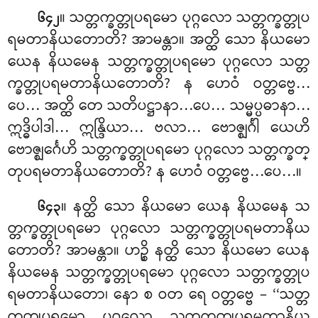
။ သတ္တက္ခတ္တုပရမော ပုဂ္ဂလော သတ္တက္ခတ္တုပ
၆၄၂
ရမတာနိယတောတိ? အာမန္တာ။ အတ္ထိ သော နိယမော
ယေန နိယမေန သတ္တက္ခတ္တုပရမော ပုဂ္ဂလော သတ္တ
က္ခတ္တုပရမတာနိယတောတိ? န ဟေဝံ ဝတ္တဗ္ဗေ…
ပေ… အတ္ထိ
တေ သတိပဋ္ဌာနာ…ပေ… သမ္မပ္ပဓာနာ…
ဣဒ္ဓိပါဒါ… ဣန္ဒြိယာ… ဗလာ… ဗောဇ္ဈင်္ဂါ ယေဟိ
ဗောဇ္ဈင်္ဂေဟိ သတ္တက္ခတ္တုပရမော ပုဂ္ဂလော သတ္တက္ခတ္
တုပရမတာနိယတောတိ? န ဟေဝံ ဝတ္တဗ္ဗေ…ပေ…။
။ နတ္ထိ သော နိယမော ယေန နိယမေန သ
၆၄၃
တ္တက္ခတ္တုပရမော ပုဂ္ဂလော သတ္တက္ခတ္တုပရမတာနိယ
တောတိ? အာမန္တာ။ ဟဉ္စိ နတ္ထိ သော
နိယမော ယေန
နိယမေန သတ္တက္ခတ္တုပရမော ပုဂ္ဂလော သတ္တက္ခတ္တုပ
ရမတာနိယတော၊ နော စ ဝတ ရေ ဝတ္တဗ္ဗေ – ‘‘သတ္တ
က္ခတ္တုပရမော ပုဂ္ဂလော သတ္တက္ခတ္တုပရမတာနိယ