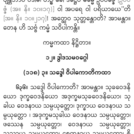
ဗျန္တိဘာဝံ ဝဒါမိ၊ တဉ္စ ခေါ ဒိဋ္ဌေဝ ဓမ္မေ ဥပပဇ္ဇေ
[ဥပပ
ဇ္ဇံ (အ။ နိ။ ၁၀။၁၇)]
ဝါ အပရေ ဝါ ပရိယာယေ’’တိ
[အ။ နိ။ ၁၀။၂၁၇]
! အတ္ထေဝ သုတ္တန္တောတိ? အာမန္တာ။
တေန ဟိ သဗ္ဗံ ကမ္မံ သဝိပါကန္တိ။
ကမ္မကထာ နိဋ္ဌိတာ။
၁၂။ ဒွါဒသမဝဂ္ဂေါ
(၁၁၈) ၃။ သဒ္ဒေါ ဝိပါကောတိကထာ
။ သဒ္ဒေါ
ဝိပါကောတိ? အာမန္တာ။ သုခဝေဒနိ
၆၃၆
ယော ဒုက္ခဝေဒနိယော အဒုက္ခမသုခဝေဒနိယော၊ သု
ခါယ ဝေဒနာယ သမ္ပယုတ္တော၊ ဒုက္ခာယ ဝေဒနာယ သ
မ္ပယုတ္တော
၊ အဒုက္ခမသုခါယ ဝေဒနာယ သမ္ပယုတ္တော၊
ဖဿေန သမ္ပယုတ္တော၊ ဝေဒနာယ သမ္ပယုတ္တော၊