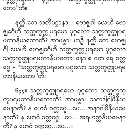
တော’’တိ။
နတ္ထိ
တေ သတိပဋ္ဌာနာ… ဗောဇ္ဈင်္ဂါ ယေဟိ ဗော
ဇ္ဈင်္ဂေဟိ သတ္တက္ခတ္တုပရမော ပုဂ္ဂလော သတ္တက္ခတ္တုပရ
မတာနိယတောတိ? အာမန္တာ။ ဟဉ္စိ နတ္ထိ တေ ဗောဇ္ဈ
င်္ဂါ ယေဟိ ဗောဇ္ဈင်္ဂေဟိ သတ္တက္ခတ္တုပရမော ပုဂ္ဂလော
သတ္တက္ခတ္တုပရမတာနိယတော၊ နော စ ဝတ ရေ ဝတ္တ
ဗ္ဗေ – ‘‘သတ္တက္ခတ္တုပရမော ပုဂ္ဂလော သတ္တက္ခတ္တုပရမ
တာနိယတော’’တိ။
။ သတ္တက္ခတ္တုပရမော ပုဂ္ဂလော သတ္တက္ခတ္
၆၄၄
တုပရမတာနိယတောတိ? အာမန္တာ။ သကဒါဂါမိနိယ
မေနာတိ? န ဟေဝံ ဝတ္တဗ္ဗေ…ပေ… အနာဂါမိနိယမေ
နာတိ? န ဟေဝံ ဝတ္တဗ္ဗေ…ပေ… အရဟတ္တနိယမေနာ
တိ? န ဟေဝံ ဝတ္တဗ္ဗေ…ပေ…။