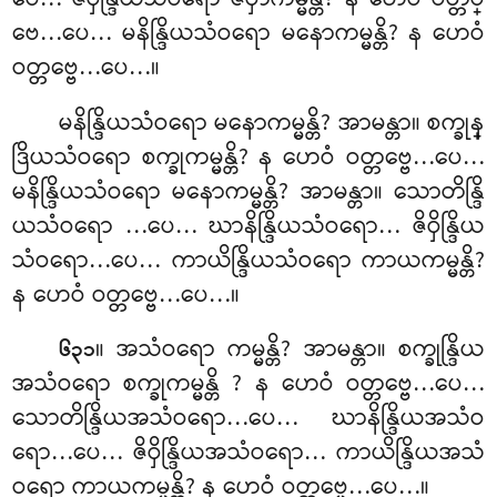
ဗေ…ပေ… မနိန္ဒြိယသံဝရော မနောကမ္မန္တိ? န ဟေဝံ
ဝတ္တဗ္ဗေ…ပေ…။
မနိန္ဒြိယသံဝရော မနောကမ္မန္တိ? အာမန္တာ။ စက္ခုန္
ဒြိယသံဝရော စက္ခုကမ္မန္တိ? န ဟေဝံ ဝတ္တဗ္ဗေ…ပေ…
မနိန္ဒြိယသံဝရော မနောကမ္မန္တိ? အာမန္တာ။ သောတိန္ဒြိ
ယသံဝရော
…ပေ… ဃာနိန္ဒြိယသံဝရော… ဇိဝှိန္ဒြိယ
သံဝရော…ပေ… ကာယိန္ဒြိယသံဝရော ကာယကမ္မန္တိ?
န ဟေဝံ ဝတ္တဗ္ဗေ…ပေ…။
။ အသံဝရော ကမ္မန္တိ? အာမန္တာ။ စက္ခုန္ဒြိယ
၆၃၁
အသံဝရော စက္ခုကမ္မန္တိ
? န ဟေဝံ ဝတ္တဗ္ဗေ…ပေ…
သောတိန္ဒြိယအသံဝရော…ပေ… ဃာနိန္ဒြိယအသံဝ
ရော…ပေ… ဇိဝှိန္ဒြိယအသံဝရော… ကာယိန္ဒြိယအသံ
ဝရော ကာယကမ္မန္တိ? န
ဟေဝံ ဝတ္တဗ္ဗေ…ပေ…။