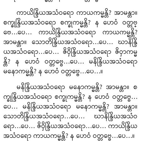
ကာယိန္ဒြိယအသံဝရော
ကာယကမ္မန္တိ? အာမန္တာ။
စက္ခုန္ဒြိယအသံဝရော စက္ခုကမ္မန္တိ? န ဟေဝံ ဝတ္တဗ္
ဗေ…ပေ… ကာယိန္ဒြိယအသံဝရော ကာယကမ္မန္တိ?
အာမန္တာ။ သောတိန္ဒြိယအသံဝရော…ပေ… ဃာနိန္ဒြိ
ယအသံဝရော…ပေ… ဇိဝှိန္ဒြိယအသံဝရော ဇိဝှာကမ္မ
န္တိ? န ဟေဝံ ဝတ္တဗ္ဗေ…ပေ… မနိန္ဒြိယအသံဝရော
မနောကမ္မန္တိ? န ဟေဝံ ဝတ္တဗ္ဗေ…ပေ…။
မနိန္ဒြိယအသံဝရော မနောကမ္မန္တိ? အာမန္တာ။ စ
က္ခုန္ဒြိယအသံဝရော စက္ခုကမ္မန္တိ? န ဟေဝံ ဝတ္တဗ္ဗေ…
ပေ… မနိန္ဒြိယအသံဝရော မနောကမ္မန္တိ? အာမန္တာ။
သောတိန္ဒြိယအသံဝရော…ပေ… ဃာနိန္ဒြိယအသံဝ
ရော…ပေ… ဇိဝှိန္ဒြိယအသံဝရော…ပေ… ကာယိန္ဒြိယ
အသံဝရော ကာယကမ္မန္တိ? န ဟေဝံ ဝတ္တဗ္ဗေ…ပေ…။