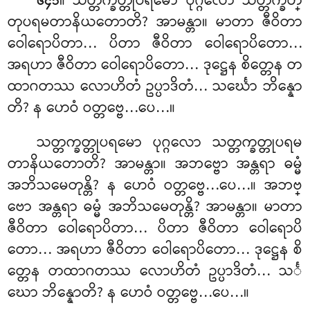
။ သတ္တက္ခတ္တုပရမော
ပုဂ္ဂလော သတ္တက္ခတ္
၆၄၁
တုပရမတာနိယတောတိ? အာမန္တာ။ မာတာ ဇီဝိတာ
ဝေါရောပိတာ… ပိတာ ဇီဝိတာ ဝေါရောပိတော…
အရဟာ ဇီဝိတာ ဝေါရောပိတော… ဒုဋ္ဌေန စိတ္တေန တ
ထာဂတဿ လောဟိတံ ဥပ္ပာဒိတံ… သင်္ဃော ဘိန္နော
တိ? န ဟေဝံ ဝတ္တဗ္ဗေ…ပေ…။
သတ္တက္ခတ္တုပရမော ပုဂ္ဂလော သတ္တက္ခတ္တုပရမ
တာနိယတောတိ? အာမန္တာ။ အဘဗ္ဗော အန္တရာ ဓမ္မံ
အဘိသမေတုန္တိ? န ဟေဝံ ဝတ္တဗ္ဗေ…ပေ…။ အဘဗ္
ဗော အန္တရာ ဓမ္မံ အဘိသမေတုန္တိ? အာမန္တာ။ မာတာ
ဇီဝိတာ ဝေါရောပိတာ… ပိတာ ဇီဝိတာ ဝေါရောပိ
တော… အရဟာ ဇီဝိတာ ဝေါရောပိတော… ဒုဋ္ဌေန စိ
တ္တေန တထာဂတဿ လောဟိတံ ဥပ္ပာဒိတံ… သင်္
ဃော ဘိန္နောတိ? န ဟေဝံ ဝတ္တဗ္ဗေ…ပေ…။