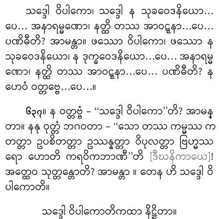
သဒ္ဒေါ ဝိပါကော၊ သဒ္ဒေါ န သုခဝေဒနိယော…
ပေ… အနာရမ္မဏော၊ နတ္ထိ တဿ အာဝဋ္ဋနာ…ပေ…
ပဏိဓီတိ? အာမန္တာ။ ဖဿော ဝိပါကော၊ ဖဿော န
သုခဝေဒနိယော၊ န ဒုက္ခဝေဒနိယော…ပေ… အနာရမ္မ
ဏော၊ နတ္ထိ တဿ အာဝဋ္ဋနာ…ပေ… ပဏိဓီတိ? န
ဟေဝံ ဝတ္တဗ္ဗေ…ပေ…။
။ န ဝတ္တဗ္ဗံ – ‘‘သဒ္ဒေါ ဝိပါကော’’တိ? အာမန္
၆၃၇
တာ။ နနု ဝုတ္တံ ဘဂဝတာ – ‘‘သော တဿ ကမ္မဿ က
တတ္တာ ဥပစိတတ္တာ ဥဿန္နတ္တာ ဝိပုလတ္တာ ဗြဟ္မဿ
ရော ဟောတိ ကရဝိကဘာဏီ’’တိ
[ဒီဃနိကာယေ]
!
အတ္ထေဝ သုတ္တန္တောတိ? အာမန္တာ
။ တေန ဟိ သဒ္ဒေါ ဝိ
ပါကောတိ။
သဒ္ဒေါ ဝိပါကောတိကထာ နိဋ္ဌိတာ။