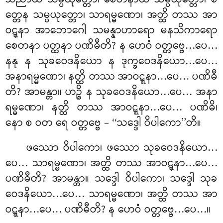
သညာယ သမ္ပယုတ္တော၊ စေတနာယ သမ္ပယုတ္တော၊ စိ
တ္တေန သမ္ပယုတ္တော၊ သာရမ္မဏော၊ အတ္ထိ တဿ အာ
ဝဋ္ဋနာ အာဘောဂေါ သမန္နာဟာရော မနသိကာရော
စေတနာ ပတ္ထနာ ပဏိဓီတိ? န ဟေဝံ ဝတ္တဗ္ဗေ…ပေ…
နနု န သုခဝေဒနိယော န ဒုက္ခဝေဒနိယော…ပေ…
အနာရမ္မဏော၊ နတ္ထိ တဿ အာဝဋ္ဋနာ…ပေ… ပဏိဓီ
တိ? အာမန္တာ။ ဟဉ္စိ
န သုခဝေဒနိယော…ပေ… အနာ
ရမ္မဏော၊ နတ္ထိ တဿ အာဝဋ္ဋနာ…ပေ… ပဏိဓိ၊
နော စ ဝတ ရေ ဝတ္တဗ္ဗေ – ‘‘သဒ္ဒေါ ဝိပါကော’’တိ။
ဖဿော ဝိပါကော၊ ဖဿော သုခဝေဒနိယော…
ပေ… သာရမ္မဏော၊ အတ္ထိ တဿ အာဝဋ္ဋနာ…ပေ…
ပဏိဓီတိ? အာမန္တာ။ သဒ္ဒေါ ဝိပါကော၊ သဒ္ဒေါ သုခ
ဝေဒနိယော…ပေ… သာရမ္မဏော၊ အတ္ထိ တဿ အာ
ဝဋ္ဋနာ…ပေ… ပဏိဓီတိ? န ဟေဝံ ဝတ္တဗ္ဗေ…ပေ…။