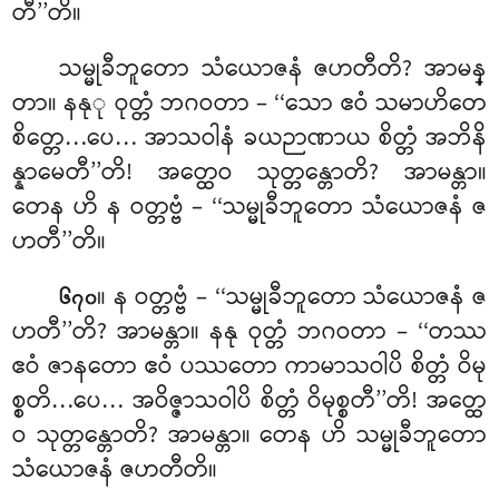
တီ’’တိ။
သမ္မုခီဘူတော
သံယောဇနံ ဇဟတီတိ? အာမန္
တာ။ နနု ဝုတ္တံ ဘဂဝတာ – ‘‘သော ဧဝံ သမာဟိတေ
စိတ္တေ…ပေ… အာသဝါနံ ခယဉာဏာယ စိတ္တံ အဘိနိ
န္နာမေတီ’’တိ! အတ္ထေဝ သုတ္တန္တောတိ? အာမန္တာ။
တေန ဟိ န ဝတ္တဗ္ဗံ – ‘‘သမ္မုခီဘူတော သံယောဇနံ ဇ
ဟတီ’’တိ။
။ န ဝတ္တဗ္ဗံ – ‘‘သမ္မုခီဘူတော သံယောဇနံ ဇ
၆၇၀
ဟတီ’’တိ? အာမန္တာ။ နနု ဝုတ္တံ ဘဂဝတာ – ‘‘တဿ
ဧဝံ ဇာနတော ဧဝံ ပဿတော ကာမာသဝါပိ စိတ္တံ ဝိမု
စ္စတိ…ပေ… အဝိဇ္ဇာသဝါပိ စိတ္တံ ဝိမုစ္စတီ’’တိ! အတ္ထေ
ဝ သုတ္တန္တောတိ? အာမန္တာ။ တေန ဟိ သမ္မုခီဘူတော
သံယောဇနံ ဇဟတီတိ။