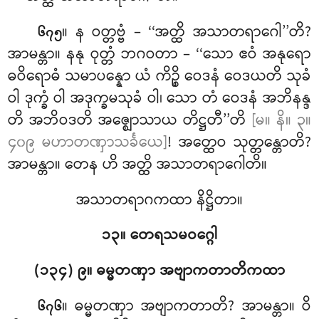
။ န
ဝတ္တဗ္ဗံ – ‘‘အတ္ထိ အသာတရာဂေါ’’တိ?
၆၇၅
အာမန္တာ။ နနု ဝုတ္တံ ဘဂဝတာ – ‘‘သော ဧဝံ အနုရော
ဓဝိရောဓံ သမာပန္နော ယံ ကိဉ္စိ ဝေဒနံ ဝေဒယတိ သုခံ
ဝါ ဒုက္ခံ ဝါ အဒုက္ခမသုခံ ဝါ၊ သော တံ ဝေဒနံ အဘိနန္ဒ
တိ အဘိဝဒတိ အဇ္ဈောသာယ တိဋ္ဌတီ’’တိ
[မ။ နိ။ ၃။
၄၀၉ မဟာတဏှာသင်္ခယေ]
! အတ္ထေဝ သုတ္တန္တောတိ?
အာမန္တာ။ တေန ဟိ အတ္ထိ အသာတရာဂေါတိ။
အသာတရာဂကထာ နိဋ္ဌိတာ။
၁၃။ တေရသမဝဂ္ဂေါ
(၁၃၄) ၉။ ဓမ္မတဏှာ အဗျာကတာတိကထာ
။ ဓမ္မတဏှာ
အဗျာကတာတိ? အာမန္တာ။ ဝိ
၆၇၆