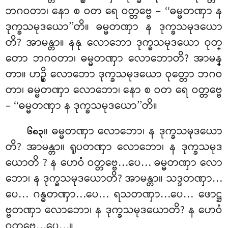
ဘဂဝတာ၊ နော စ ဝတ ရေ ဝတ္တဗ္ဗေ – ‘‘ဓမ္မတဏှာ န
ဒုက္ခသမုဒယော’’တိ။ ဓမ္မတဏှာ န ဒုက္ခသမုဒယော
တိ? အာမန္တာ။ နနု လောဘော ဒုက္ခသမုဒယော
ဝုတ္
တော ဘဂဝတာ၊ ဓမ္မတဏှာ လောဘောတိ? အာမန္
တာ။ ဟဉ္စိ လောဘော ဒုက္ခသမုဒယော ဝုတ္တော ဘဂဝ
တာ၊ ဓမ္မတဏှာ လောဘော၊ နော စ ဝတ ရေ ဝတ္တဗ္ဗေ
– ‘‘ဓမ္မတဏှာ န ဒုက္ခသမုဒယော’’တိ။
။ ဓမ္မတဏှာ လောဘော၊ န ဒုက္ခသမုဒယော
၆၈၃
တိ? အာမန္တာ။ ရူပတဏှာ လောဘော၊ န ဒုက္ခသမုဒ
ယောတိ
? န ဟေဝံ ဝတ္တဗ္ဗေ…ပေ… ဓမ္မတဏှာ
လော
ဘော၊ န ဒုက္ခသမုဒယောတိ? အာမန္တာ။ သဒ္ဒတဏှာ…
ပေ… ဂန္ဓတဏှာ…ပေ… ရသတဏှာ…ပေ… ဖောဋ္ဌ
ဗ္ဗတဏှာ လောဘော၊ န ဒုက္ခသမုဒယောတိ? န ဟေဝံ
ဝတ္တဗ္ဗေ…ပေ…။