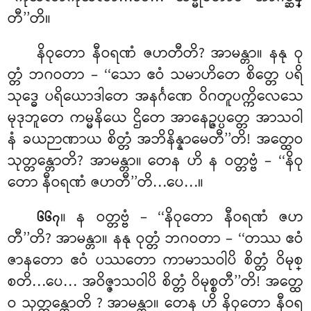
တီ’’တိ။
နိဝုတော နီဝရဏံ ဇဟတီတိ? အာမန္တာ။ နနု ဝု
တ္တံ ဘဂဝတာ – ‘‘သော ဧဝံ သမာဟိတေ စိတ္တေ ပရိ
သုဒ္ဓေ ပရိယောဒါတေ အနင်္ဂဏေ ဝိဂတူပက္ကိလေသေ
မုဒုဘူတေ ကမ္မနိယေ ဌိတေ အာနေဉ္ဇပ္ပတ္တေ အာသဝါ
နံ ခယဉာဏာယ စိတ္တံ အဘိနိန္နာမေတီ’’တိ! အတ္ထေဝ
သုတ္တန္တောတိ? အာမန္တာ။ တေန ဟိ န ဝတ္တဗ္ဗံ – ‘‘နိဝု
တော နီဝရဏံ ဇဟတီ’’တိ…ပေ…။
။ န ဝတ္တဗ္ဗံ – ‘‘နိဝုတော နီဝရဏံ ဇဟ
၆၆၇
တီ’’တိ? အာမန္တာ။ နနု ဝုတ္တံ ဘဂဝတာ – ‘‘တဿ ဧဝံ
ဇာနတော ဧဝံ ပဿတော
ကာမာသဝါပိ စိတ္တံ ဝိမုစ္
စတိ…ပေ… အဝိဇ္ဇာသဝါပိ
စိတ္တံ ဝိမုစ္စတီ’’တိ! အတ္ထေ
ဝ သုတ္တန္တောတိ
? အာမန္တာ။ တေန ဟိ နိဝုတော နီဝရ