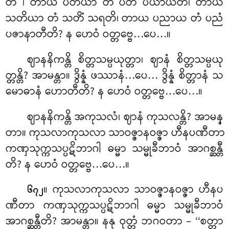
တိ
၊ တာယ ပီတိယာ တံ ပီတိ ပိယာယတိ၊ တာယ
သတိယာ တံ သတိံ သရတိ၊ တာယ ပညာယ တံ ပညံ
ပဇာနာတီတိ? န ဟေဝံ ဝတ္တဗ္ဗေ…ပေ…။
ဈာနနိကန္တိ
စိတ္တသမ္ပယုတ္တာ၊ ဈာနံ စိတ္တသမ္ပယု
တ္တန္တိ? အာမန္တာ။ ဒွိန္နံ ဖဿာနံ…ပေ… ဒွိန္နံ စိတ္တာနံ သ
မောဓာနံ ဟောတီတိ? န ဟေဝံ ဝတ္တဗ္ဗေ…ပေ…။
ဈာနနိကန္တိ အကုသလံ၊ ဈာနံ ကုသလန္တိ? အာမန္
တာ။ ကုသလာကုသလာ သာဝဇ္ဇာနဝဇ္ဇာ ဟီနပဏီတာ
ကဏှသုက္ကသပ္ပဋိဘာဂါ ဓမ္မာ သမ္မုခီဘာဝံ အာဂစ္ဆန္တီ
တိ? န ဟေဝံ ဝတ္တဗ္ဗေ…ပေ…။
။ ကုသလာကုသလာ သာဝဇ္ဇာနဝဇ္ဇာ ဟီနပ
၆၇၂
ဏီတာ ကဏှသုက္ကသပ္ပဋိဘာဂါ ဓမ္မာ သမ္မုခီဘာဝံ
အာဂစ္ဆန္တီတိ? အာမန္တာ။ နနု ဝုတ္တံ ဘဂဝတာ – ‘‘စတ္တာ