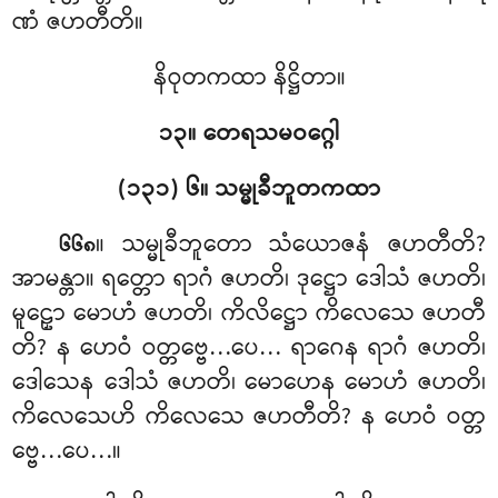
ဏံ ဇဟတီတိ။
နိဝုတကထာ နိဋ္ဌိတာ။
၁၃။ တေရသမဝဂ္ဂေါ
(၁၃၁) ၆။ သမ္မုခီဘူတကထာ
။ သမ္မုခီဘူတော
သံယောဇနံ ဇဟတီတိ?
၆၆၈
အာမန္တာ။ ရတ္တော ရာဂံ ဇဟတိ၊ ဒုဋ္ဌော ဒေါသံ ဇဟတိ၊
မူဠှော မောဟံ ဇဟတိ၊ ကိလိဋ္ဌော ကိလေသေ ဇဟတီ
တိ? န ဟေဝံ ဝတ္တဗ္ဗေ…ပေ… ရာဂေန ရာဂံ ဇဟတိ၊
ဒေါသေန ဒေါသံ ဇဟတိ၊ မောဟေန မောဟံ ဇဟတိ၊
ကိလေသေဟိ ကိလေသေ ဇဟတီတိ? န ဟေဝံ ဝတ္တ
ဗ္ဗေ…ပေ…။