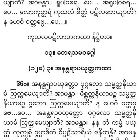
ယျာတိ? အာမန္တာ။ ရူပါဝစရံ…ပေ… အရူပါဝစရံ…
ပေ… လောကုတ္တရံ ကုသလံ စိတ္တံ ပဋိလဘေယျာတိ?
န ဟေဝံ ဝတ္တဗ္ဗေ…ပေ…။
ကုသလပဋိလာဘကထာ နိဋ္ဌိတာ။
၁၃။ တေရသမဝဂ္ဂေါ
(၁၂၈) ၃။ အနန္တရာပယုတ္တကထာ
။ အနန္တရာပယုတ္တော
ပုဂ္ဂလော သမ္မတ္တနိယာ
၆၆၀
မံ ဩက္ကမေယျာတိ? အာမန္တာ။ မိစ္ဆတ္တနိယာမဉ္စ သမ္မတ္တ
နိယာမဉ္စ ဥဘော ဩက္ကမေယျာတိ? န ဟေဝံ ဝတ္တဗ္
ဗေ…ပေ… အနန္တရာပယုတ္တော ပုဂ္ဂလော သမ္မတ္တနိ
ယာမံ ဩက္ကမေယျာတိ? အာမန္တာ။ နနု တံ ကမ္မံ ပယု
တ္တံ ကုက္ကုစ္စံ ဥပ္ပာဒိတံ ဝိပ္ပဋိသာရိယံ ဇနိတန္တိ? အာမန္