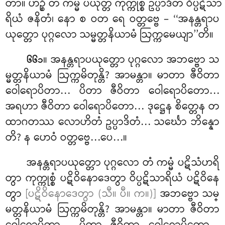
တာ။ ဟဉ္စိ တံ ကမ္မံ ပယုတ္တံ ကုက္ကုစ္စံ ဥပ္ပာဒိတံ ဝိပ္ပဋိသာ
ရိယံ ဇနိတံ၊ နော စ ဝတ ရေ ဝတ္တဗ္ဗေ – ‘‘အနန္တရာပ
ယုတ္တော ပုဂ္ဂလော သမ္မတ္တနိယာမံ ဩက္ကမေယျာ’’တိ။
။ အနန္တရာပယုတ္တော
ပုဂ္ဂလော အဘဗ္ဗော သ
၆၆၁
မ္မတ္တနိယာမံ ဩက္ကမိတုန္တိ? အာမန္တာ။ မာတာ ဇီဝိတာ
ဝေါရောပိတာ… ပိတာ ဇီဝိတာ ဝေါရောပိတော…
အရဟာ ဇီဝိတာ ဝေါရောပိတော… ဒုဋ္ဌေန စိတ္တေန တ
ထာဂတဿ လောဟိတံ ဥပ္ပာဒိတံ… သင်္ဃော ဘိန္နော
တိ? န ဟေဝံ ဝတ္တဗ္ဗေ…ပေ…။
အနန္တရာပယုတ္တော ပုဂ္ဂလော တံ ကမ္မံ ပဋိသံဟရိ
တွာ ကုက္ကုစ္စံ ပဋိဝိနောဒေတွာ ဝိပ္ပဋိသာရိယံ
ပဋိဝိနေ
တွာ
[ပဋိဝိနောဒေတွာ (သီ။ ပီ။ က။)]
အဘဗ္ဗော သမ္
မတ္တနိယာမံ ဩက္ကမိတုန္တိ? အာမန္တာ။ မာတာ ဇီဝိတာ