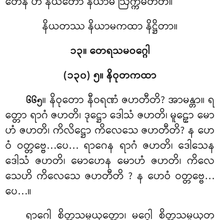
တေန ဟိ နိယတော နိယာမံ ဩက္ကမတီတိ။
နိယတဿ နိယာမကထာ နိဋ္ဌိတာ။
၁၃။ တေရသမဝဂ္ဂေါ
(၁၃၀) ၅။ နိဝုတကထာ
။ နိဝုတော
နီဝရဏံ ဇဟတီတိ? အာမန္တာ။ ရ
၆၆၅
တ္တော ရာဂံ ဇဟတိ၊ ဒုဋ္ဌော ဒေါသံ ဇဟတိ၊ မူဠှော မော
ဟံ ဇဟတိ၊ ကိလိဋ္ဌော ကိလေသေ ဇဟတီတိ? န
ဟေ
ဝံ ဝတ္တဗ္ဗေ…ပေ… ရာဂေန ရာဂံ ဇဟတိ၊ ဒေါသေန
ဒေါသံ ဇဟတိ၊ မောဟေန မောဟံ ဇဟတိ၊ ကိလေ
သေဟိ ကိလေသေ ဇဟတီတိ
? န ဟေဝံ ဝတ္တဗ္ဗေ…
ပေ…။
ရာဂေါ စိတ္တသမ္ပယုတ္တော၊ မဂ္ဂေါ စိတ္တသမ္ပယုတ္