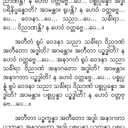
ညာဏန္တိ? န ဟေဝံ ဝတ္တဗ္ဗေ…ပေ… ပစ္စုပ္ပန္နော
အဒ္ဓါ
ပရိနိပ္ဖန္နောတိ? အာမန္တာ။ ရူပန္တိ? န ဟေဝံ ဝတ္တဗ္ဗေ…
ပေ… ဝေဒနာ…ပေ… သညာ…ပေ… သင်္ခါရာ…
ပေ… ဝိညာဏန္တိ? န ဟေဝံ ဝတ္တဗ္ဗေ…ပေ…။
အတီတံ ရူပံ ဝေဒနာ သညာ သင်္ခါရာ ဝိညာဏံ
အတီတော အဒ္ဓါတိ? အာမန္တာ။ အတီတာ ပဉ္စဒ္ဓါတိ? န
ဟေဝံ ဝတ္တဗ္ဗေ…ပေ… အနာဂတံ ရူပံ ဝေဒနာ သညာ
သင်္ခါရာ ဝိညာဏံ အနာဂတော အဒ္ဓါတိ? အာမန္တာ။
အနာဂတာ ပဉ္စဒ္ဓါတိ? န ဟေဝံ ဝတ္တဗ္ဗေ…ပေ… ပစ္စုပ္ပ
န္နံ ရူပံ
ဝေဒနာ သညာ သင်္ခါရာ ဝိညာဏံ ပစ္စုပ္ပန္နော အ
ဒ္ဓါတိ? အာမန္တာ။ ပစ္စုပ္ပန္နာ ပဉ္စဒ္ဓါတိ? န ဟေဝံ ဝတ္တဗ္
ဗေ…ပေ…။
အတီတာ ပဉ္စက္ခန္ဓာ
အတီတော အဒ္ဓါ၊ အနာဂတာ
ပဉ္စက္ခန္ဓာ အနာဂတော အဒ္ဓါ၊ ပစ္စုပ္ပန္နာ ပဉ္စက္ခန္ဓာ ပစ္စုပ္ပ