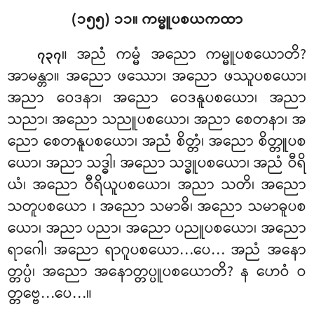
(၁၅၅) ၁၁။ ကမ္မူပစယကထာ
။ အညံ
ကမ္မံ အညော ကမ္မူပစယောတိ?
၇၃၇
အာမန္တာ။ အညော ဖဿော၊ အညော ဖဿူပစယော၊
အညာ ဝေဒနာ၊ အညော ဝေဒနူပစယော၊ အညာ
သညာ၊ အညော သညူပစယော၊ အညာ
စေတနာ၊ အ
ညော စေတနူပစယော၊ အညံ စိတ္တံ၊ အညော စိတ္တူပစ
ယော၊ အညာ သဒ္ဓါ၊ အညော သဒ္ဓူပစယော၊ အညံ ဝီရိ
ယံ၊ အညော ဝီရိယူပစယော၊ အညာ သတိ၊ အညော
သတူပစယော
၊ အညော သမာဓိ၊ အညော သမာဓူပစ
ယော၊ အညာ ပညာ၊ အညော ပညူပစယော၊ အညော
ရာဂေါ၊ အညော ရာဂူပစယော…ပေ… အညံ အနော
တ္တပ္ပံ၊ အညော အနောတ္တပ္ပူပစယောတိ? န ဟေဝံ ဝ
တ္တဗ္ဗေ…ပေ…။