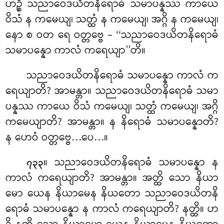
ဟဉ္စိ
သညာဝေဒယိတနိရောဓံ သမာပန္နဿ ကာယေ
ဝိသံ န ကမေယျ၊ သတ္ထံ န ကမေယျ၊ အဂ္ဂိ န ကမေယျ၊
နော စ ဝတ ရေ ဝတ္တဗ္ဗေ – ‘‘သညာဝေဒယိတနိရောဓံ
သမာပန္နော ကာလံ ကရေယျာ’’တိ။
သညာဝေဒယိတနိရောဓံ
သမာပန္နော ကာလံ က
ရေယျာတိ? အာမန္တာ။ သညာဝေဒယိတနိရောဓံ သမာ
ပန္နဿ ကာယေ ဝိသံ ကမေယျ၊ သတ္ထံ ကမေယျ၊ အဂ္ဂိ
ကမေယျာတိ? အာမန္တာ။ န နိရောဓံ သမာပန္နောတိ?
န ဟေဝံ ဝတ္တဗ္ဗေ…ပေ…။
။ သညာဝေဒယိတနိရောဓံ သမာပန္နော န
၇၃၃
ကာလံ ကရေယျာတိ? အာမန္တာ။ အတ္ထိ သော နိယာ
မော ယေန နိယာမေန နိယတော သညာဝေဒယိတနိ
ရောဓံ သမာပန္နော န ကာလံ ကရေယျာတိ? နတ္ထိ။ ဟ