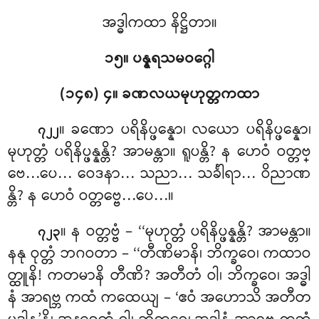
အဒ္ဓါကထာ နိဋ္ဌိတာ။
၁၅။ ပန္နရသမဝဂ္ဂေါ
(၁၄၈) ၄။ ခဏလယမုဟုတ္တကထာ
။ ခဏော
ပရိနိပ္ဖန္နော၊ လယော ပရိနိပ္ဖန္နော၊
၇၂၂
မုဟုတ္တံ ပရိနိပ္ဖန္နန္တိ? အာမန္တာ။ ရူပန္တိ? န ဟေဝံ ဝတ္တဗ္
ဗေ…ပေ… ဝေဒနာ… သညာ… သင်္ခါရာ… ဝိညာဏ
န္တိ? န ဟေဝံ ဝတ္တဗ္ဗေ…ပေ…။
။ န
ဝတ္တဗ္ဗံ – ‘‘မုဟုတ္တံ ပရိနိပ္ဖန္နန္တိ? အာမန္တာ။
၇၂၃
နနု ဝုတ္တံ ဘဂဝတာ – ‘‘တီဏိမာနိ၊ ဘိက္ခဝေ၊ ကထာဝ
တ္ထူနိ! ကတမာနိ တီဏိ? အတီတံ ဝါ၊ ဘိက္ခဝေ၊ အဒ္ဓါ
နံ အာရဗ္ဘ ကထံ ကထေယျ – ‘ဧဝံ အဟောသိ အတီတ