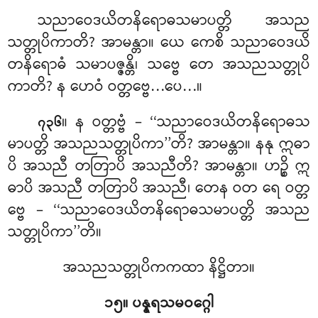
သညာဝေဒယိတနိရောဓသမာပတ္တိ
အသည
သတ္တုပိကာတိ? အာမန္တာ။ ယေ ကေစိ သညာဝေဒယိ
တနိရောဓံ သမာပဇ္ဇန္တိ၊ သဗ္ဗေ တေ အသညသတ္တုပိ
ကာတိ? န ဟေဝံ ဝတ္တဗ္ဗေ…ပေ…။
။ န ဝတ္တဗ္ဗံ – ‘‘သညာဝေဒယိတနိရောဓသ
၇၃၆
မာပတ္တိ အသညသတ္တုပိကာ’’တိ? အာမန္တာ။ နနု ဣဓာ
ပိ အသညီ တတြာပိ အသညီတိ? အာမန္တာ။ ဟဉ္စိ ဣ
ဓာပိ အသညီ တတြာပိ အသညီ၊ တေန ဝတ ရေ ဝတ္တ
ဗ္ဗေ – ‘‘သညာဝေဒယိတနိရောဓသမာပတ္တိ အသည
သတ္တုပိကာ’’တိ။
အသညသတ္တုပိကကထာ နိဋ္ဌိတာ။
၁၅။ ပန္နရသမဝဂ္ဂေါ