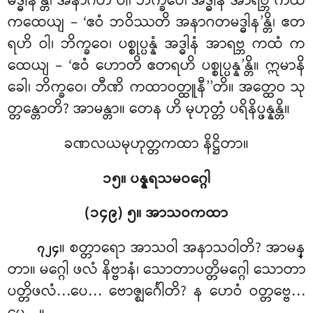
မဒ္ဓါန’န္တိ၊ အနာဂတံ
ဝါ၊ ဘိက္ခဝေ၊ အဒ္ဓါနံ အာရဗ္ဘ ကထံ
ကထေယျ – ‘ဧဝံ ဘဝိဿတိ အနာဂတမဒ္ဓါန’န္တိ၊ ဧတ
ရဟိ ဝါ၊ ဘိက္ခဝေ၊ ပစ္စုပ္ပန္နံ အဒ္ဓါနံ အာရဗ္ဘ ကထံ က
ထေယျ – ‘ဧဝံ ဟောတိ ဧတရဟိ ပစ္စုပ္ပန္န’န္တိ။ ဣမာနိ
ခေါ၊ ဘိက္ခဝေ၊ တီဏိ ကထာဝတ္ထူနီ’’တိ။ အတ္ထေဝ သု
တ္တန္တောတိ? အာမန္တာ။ တေန ဟိ မုဟုတ္တံ ပရိနိပ္ဖန္နန္တိ။
ခဏလယမုဟုတ္တကထာ နိဋ္ဌိတာ။
၁၅။ ပန္နရသမဝဂ္ဂေါ
(၁၄၉) ၅။ အာသဝကထာ
။ စတ္တာရော အာသဝါ အနာသဝါတိ? အာမန္
၇၂၄
တာ။ မဂ္ဂေါ ဖလံ နိဗ္ဗာနံ၊ သောတာပတ္တိမဂ္ဂေါ သောတာ
ပတ္တိဖလံ…ပေ… ဗောဇ္ဈင်္ဂေါတိ? န ဟေဝံ ဝတ္တဗ္ဗေ…