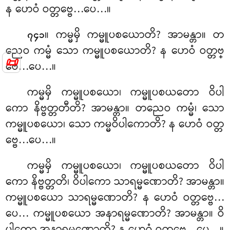
န ဟေဝံ ဝတ္တဗ္ဗေ…ပေ…။
။ ကမ္မမှိ ကမ္မူပစယောတိ? အာမန္တာ။ တ
၇၄၁
ညေဝ ကမ္မံ သော ကမ္မူပစယောတိ? န ဟေဝံ ဝတ္တဗ္
📜
ဗေ…ပေ…။
ကမ္မမှိ ကမ္မူပစယော၊ ကမ္မူပစယတော ဝိပါ
ကော နိဗ္ဗတ္တတီတိ? အာမန္တာ။ တညေဝ
ကမ္မံ၊ သော
ကမ္မူပစယော၊ သော ကမ္မဝိပါကောတိ? န ဟေဝံ ဝတ္တ
ဗ္ဗေ…ပေ…။
ကမ္မမှိ ကမ္မူပစယော၊ ကမ္မူပစယတော ဝိပါ
ကော နိဗ္ဗတ္တတိ၊ ဝိပါကော သာရမ္မဏောတိ? အာမန္တာ။
ကမ္မူပစယော သာရမ္မဏောတိ? န ဟေဝံ ဝတ္တဗ္ဗေ…
ပေ… ကမ္မူပစယော အနာရမ္မဏောတိ? အာမန္တာ။ ဝိ