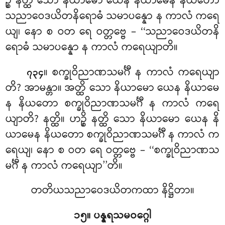
ဉ္စိ နတ္ထိ သော နိယာမော ယေန နိယာမေန နိယတော
သညာဝေဒယိတနိရောဓံ သမာပန္နော န ကာလံ ကရေ
ယျ၊ နော စ ဝတ ရေ ဝတ္တဗ္ဗေ – ‘‘သညာဝေဒယိတနိ
ရောဓံ သမာပန္နော န ကာလံ ကရေယျာတိ။
။ စက္ခုဝိညာဏသမင်္ဂီ န ကာလံ ကရေယျာ
၇၃၄
တိ? အာမန္တာ။ အတ္ထိ သော နိယာမော ယေန နိယာမေ
န နိယတော စက္ခုဝိညာဏသမင်္ဂီ န ကာလံ ကရေ
ယျာတိ? နတ္ထိ။ ဟဉ္စိ နတ္ထိ သော နိယာမော ယေန နိ
ယာမေန နိယတော စက္ခုဝိညာဏသမင်္ဂီ န ကာလံ က
ရေယျ၊ နော စ ဝတ ရေ ဝတ္တဗ္ဗေ – ‘‘စက္ခုဝိညာဏသ
မင်္ဂီ န ကာလံ ကရေယျာ’’တိ။
တတိယသညာဝေဒယိတကထာ နိဋ္ဌိတာ။
၁၅။ ပန္နရသမဝဂ္ဂေါ