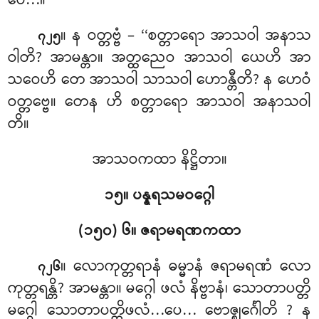
ပေ…။
။ န ဝတ္တဗ္ဗံ – ‘‘စတ္တာရော အာသဝါ အနာသ
၇၂၅
ဝါတိ? အာမန္တာ။ အတ္ထညေဝ အာသဝါ ယေဟိ
အာ
သဝေဟိ တေ အာသဝါ သာသဝါ ဟောန္တီတိ? န
ဟေဝံ
ဝတ္တဗ္ဗေ။ တေန ဟိ စတ္တာရော အာသဝါ အနာသဝါ
တိ။
အာသဝကထာ နိဋ္ဌိတာ။
၁၅။ ပန္နရသမဝဂ္ဂေါ
(၁၅၀) ၆။ ဇရာမရဏကထာ
။ လောကုတ္တရာနံ ဓမ္မာနံ ဇရာမရဏံ လော
၇၂၆
ကုတ္တရန္တိ? အာမန္တာ။ မဂ္ဂေါ ဖလံ နိဗ္ဗာနံ၊ သောတာပတ္တိ
မဂ္ဂေါ သောတာပတ္တိဖလံ…ပေ… ဗောဇ္ဈင်္ဂေါတိ
? န