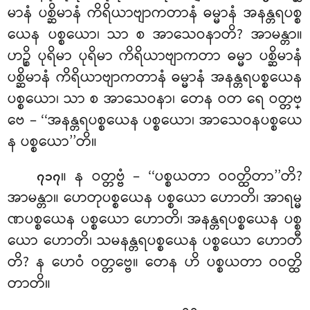
မာနံ ပစ္ဆိမာနံ ကိရိယာဗျာကတာနံ ဓမ္မာနံ အနန္တရပစ္စ
ယေန ပစ္စယော၊ သာ စ
အာသေဝနာတိ? အာမန္တာ။
ဟဉ္စိ ပုရိမာ ပုရိမာ ကိရိယာဗျာကတာ ဓမ္မာ ပစ္ဆိမာနံ
ပစ္ဆိမာနံ ကိရိယာဗျာကတာနံ ဓမ္မာနံ အနန္တရပစ္စယေန
ပစ္စယော၊ သာ စ အာသေဝနာ၊ တေန ဝတ ရေ ဝတ္တဗ္
ဗေ – ‘‘အနန္တရပစ္စယေန ပစ္စယော၊ အာသေဝနပစ္စယေ
န ပစ္စယော’’တိ။
။ န ဝတ္တဗ္ဗံ – ‘‘ပစ္စယတာ ဝဝတ္ထိတာ’’တိ?
၇၁၇
အာမန္တာ။ ဟေတုပစ္စယေန ပစ္စယော ဟောတိ၊ အာရမ္မ
ဏပစ္စယေန ပစ္စယော ဟောတိ၊ အနန္တရပစ္စယေန ပစ္စ
ယော ဟောတိ၊ သမနန္တရပစ္စယေန ပစ္စယော ဟောတီ
တိ? န ဟေဝံ ဝတ္တဗ္ဗေ။ တေန ဟိ ပစ္စယတာ ဝဝတ္ထိ
တာတိ။