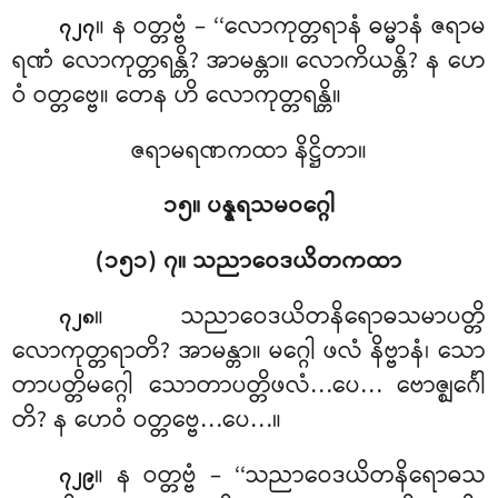
။ န ဝတ္တဗ္ဗံ – ‘‘လောကုတ္တရာနံ ဓမ္မာနံ ဇရာမ
၇၂၇
ရဏံ လောကုတ္တရန္တိ? အာမန္တာ။ လောကိယန္တိ? န ဟေ
ဝံ ဝတ္တဗ္ဗေ။ တေန ဟိ လောကုတ္တရန္တိ။
ဇရာမရဏကထာ နိဋ္ဌိတာ။
၁၅။ ပန္နရသမဝဂ္ဂေါ
(၁၅၁) ၇။ သညာဝေဒယိတကထာ
။ သညာဝေဒယိတနိရောဓသမာပတ္တိ
၇၂၈
လောကုတ္တရာတိ? အာမန္တာ။ မဂ္ဂေါ ဖလံ နိဗ္ဗာနံ၊ သော
တာပတ္တိမဂ္ဂေါ သောတာပတ္တိဖလံ…ပေ… ဗောဇ္ဈင်္ဂေါ
တိ? န ဟေဝံ ဝတ္တဗ္ဗေ…ပေ…။
။ န ဝတ္တဗ္ဗံ – ‘‘သညာဝေဒယိတနိရောဓသ
၇၂၉