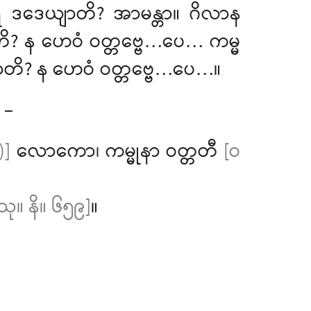
 ဒဒေယျာတိ? အာမန္တာ။ ဂိလာန
? န ဟေဝံ ဝတ္တဗ္ဗေ…ပေ… ကမ္မ
တိ? န ဟေဝံ ဝတ္တဗ္ဗေ…ပေ…။
 –
)]
လောကော၊ ကမ္မုနာ ဝတ္တတီ
[ဝ
သု။ နိ။ ၆၅၉]
။