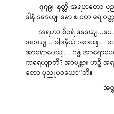
၇၇၉
။ နတ္ထိ အရဟတော ပု
ဒါနံ ဒဒေယျ၊ နော စ ဝတ ရေ ဝတ္
အရဟာ စီဝရံ ဒဒေယျ…ပေ… 
ဒဒေယျ… ခါဒနီယံ ဒဒေယျ… ဘေ
အာရောပေယျ… ဂန္ဓံ အာရောပ
ကရေယျာတိ? အာမန္တာ။ ဟဉ္စိ အရ
တော ပုညူပစယော’’တိ။
အတ