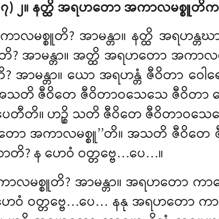
၆၇) ၂။ နတ္ထိ အရဟတော အကာလမစ္စူတိ
မစ္စူတိ? အာမန္တာ။ နတ္ထိ အရဟန္တဃ
? အာမန္တာ။ အတ္ထိ
အရဟတော အကာလမစ္စ
 အာမန္တာ။ ယော အရဟန္တံ ဇီဝိတာ ဝေါရ
အသတိ ဇီဝိတေ ဇီဝိတာဝသေသေ ဇီဝိတာ ဝေ
တီတိ။ ဟဉ္စိ သတိ ဇီဝိတေ ဇီဝိတာဝသေသ
အရဟတော အကာလမစ္စူ’’တိ။ အသတိ ဇီဝိတေ
ာတိ? န ဟေဝံ ဝတ္တဗ္ဗေ…ပေ…။
ကာလမစ္စူတိ? အာမန္တာ။ အရဟတော ကာယ
န ဟေဝံ ဝတ္တဗ္ဗေ…ပေ… နနု အရဟတော 