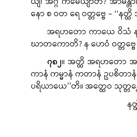
ယျ၊ အဂ္ဂိ ကမေယျာတိ? အာမန္
နော စ ဝတ ရေ ဝတ္တဗ္ဗေ – ‘‘နတ
အရဟတော ကာယေ ဝိသံ န ကမ
ဃာတကောတိ? န ဟေဝံ ဝတ္တဗ္
၇၈၂
။ အတ္ထိ
အရဟတော အကာလမ
ကာနံ ကမ္မာနံ ကတာနံ ဥပစိတာနံ အပ္
ပရိယာယေ’’တိ။ အတ္ထေဝ သုတ္တန္
နတ