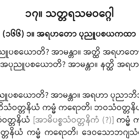
၁၇။ သတ္တရသမဝဂ္ဂေါ
(၁၆၆) ၁။ အရဟတော ပုညူပစယကထာ
ူပစယောတိ? အာမန္တာ။ အတ္ထိ အရဟတေ
 အပုညူပစယောတိ? အာမန္တာ။ နတ္ထိ အ
ူပစယောတိ? အာမန္တာ။ အရဟာ ပုညာဘိသင်
 ဂတိသံဝတ္တနိယံ ကမ္မံ ကရောတိ၊ ဘဝသံဝတ္
သံဝတ္တနိယံ
[အာဓိပစ္စသံဝတ္တနိကံ (?)]
ကမ္မံ
တ္တနိယံ ကမ္မံ ကရောတိ၊ ဒေဝသောဘဂျသံ