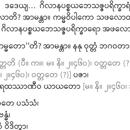
 ဒဒေယျ… ဂိလာနပစ္စယဘေသဇ္ဇပရိက္ခာရံ
ောတိ? အာမန္တာ။ ကမ္မဝိပါကော သဖလောတိ
 ဂိလာနပစ္စယဘေသဇ္ဇပရိက္ခာရော အဖလော
ိဒံ ကမ္မတော’’တိ? အာမန္တာ။ နနု ဝုတ္တံ ဘဂဝတာ
တ္တတိ (ပီ။ က။၊ မ။ နိ။ ၂။၄၆၀)၊ ဝတ္တတေ (?
ိ။ ၂။၄၆၀)၊ ဝတ္တတေ (?)]
ပဇာ၊
တ္တာ၊ ရထဿာဏီဝ ယာယတော
[မ။ နိ။ ၂။၄၆၀၊ 
လဘတေ ပသံသံ၊
္ဓံ၊
 ဝိဒိတွာ၊