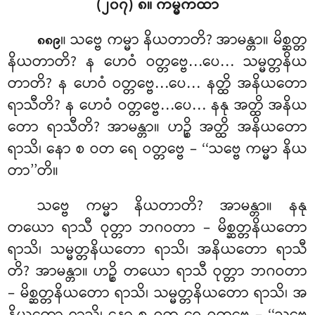
(၂၀၇) ၈။ ကမ္မကထာ
။ သဗ္ဗေ
ကမ္မာ နိယတာတိ? အာမန္တာ။ မိစ္ဆတ္တ
၈၈၉
နိယတာတိ? န ဟေဝံ ဝတ္တဗ္ဗေ…ပေ… သမ္မတ္တနိယ
တာတိ? န ဟေဝံ ဝတ္တဗ္ဗေ…ပေ… နတ္ထိ အနိယတော
ရာသီတိ? န ဟေဝံ ဝတ္တဗ္ဗေ…ပေ… နနု အတ္ထိ အနိယ
တော ရာသီတိ? အာမန္တာ။ ဟဉ္စိ
အတ္ထိ အနိယတော
ရာသိ၊ နော စ ဝတ ရေ ဝတ္တဗ္ဗေ – ‘‘သဗ္ဗေ ကမ္မာ နိယ
တာ’’တိ။
သဗ္ဗေ ကမ္မာ နိယတာတိ? အာမန္တာ။ နနု
တယော ရာသီ ဝုတ္တာ ဘဂဝတာ – မိစ္ဆတ္တနိယတော
ရာသိ၊ သမ္မတ္တနိယတော ရာသိ၊ အနိယတော ရာသီ
တိ? အာမန္တာ။ ဟဉ္စိ တယော ရာသီ ဝုတ္တာ ဘဂဝတာ
– မိစ္ဆတ္တနိယတော ရာသိ၊ သမ္မတ္တနိယတော ရာသိ၊ အ