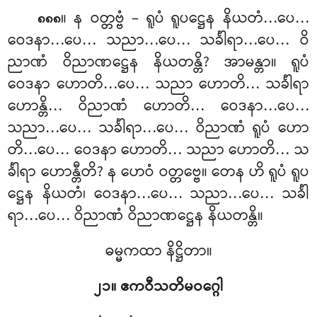
။ န ဝတ္တဗ္ဗံ – ရူပံ ရူပဋ္ဌေန နိယတံ…ပေ…
၈၈၈
ဝေဒနာ…ပေ… သညာ…ပေ… သင်္ခါရာ…ပေ… ဝိ
ညာဏံ ဝိညာဏဋ္ဌေန နိယတန္တိ? အာမန္တာ။ ရူပံ
ဝေဒနာ ဟောတိ…ပေ…
သညာ ဟောတိ… သင်္ခါရာ
ဟောန္တိ… ဝိညာဏံ ဟောတိ… ဝေဒနာ…ပေ…
သညာ…ပေ… သင်္ခါရာ…ပေ… ဝိညာဏံ ရူပံ ဟော
တိ…ပေ… ဝေဒနာ ဟောတိ… သညာ ဟောတိ… သ
င်္ခါရာ ဟောန္တီတိ? န ဟေဝံ ဝတ္တဗ္ဗေ။ တေန ဟိ ရူပံ ရူပ
ဋ္ဌေန နိယတံ၊ ဝေဒနာ…ပေ… သညာ…ပေ… သင်္ခါ
ရာ…ပေ… ဝိညာဏံ ဝိညာဏဋ္ဌေန နိယတန္တိ။
ဓမ္မကထာ နိဋ္ဌိတာ။
၂၁။ ဧကဝီသတိမဝဂ္ဂေါ