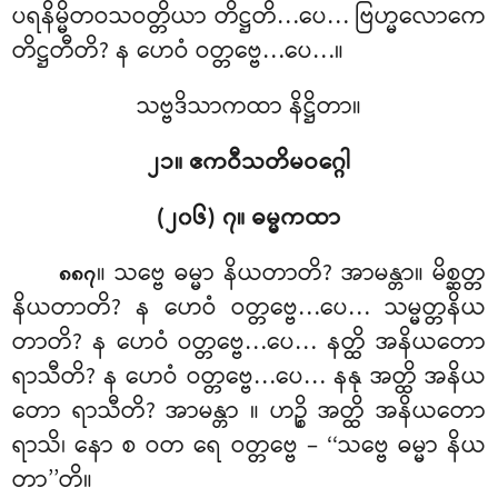
ပရနိမ္မိတဝသဝတ္တိယာ တိဋ္ဌတိ…ပေ… ဗြဟ္မလောကေ
တိဋ္ဌတီတိ? န ဟေဝံ ဝတ္တဗ္ဗေ…ပေ…။
သဗ္ဗဒိသာကထာ နိဋ္ဌိတာ။
၂၁။ ဧကဝီသတိမဝဂ္ဂေါ
(၂၀၆) ၇။ ဓမ္မကထာ
။ သဗ္ဗေ
ဓမ္မာ နိယတာတိ? အာမန္တာ။ မိစ္ဆတ္တ
၈၈၇
နိယတာတိ? န ဟေဝံ ဝတ္တဗ္ဗေ…ပေ… သမ္မတ္တနိယ
တာတိ? န ဟေဝံ ဝတ္တဗ္ဗေ…ပေ… နတ္ထိ အနိယတော
ရာသီတိ? န ဟေဝံ ဝတ္တဗ္ဗေ…ပေ… နနု အတ္ထိ အနိယ
တော ရာသီတိ? အာမန္တာ
။ ဟဉ္စိ အတ္ထိ အနိယတော
ရာသိ၊ နော စ ဝတ ရေ ဝတ္တဗ္ဗေ – ‘‘သဗ္ဗေ ဓမ္မာ နိယ
တာ’’တိ။