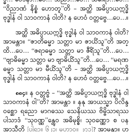
ဒ္ဓိ… ဝေဒနာ…ပေ… သညာ…ပေ… သင်္ခါရာ…ပေ…
‘‘ဝိညာဏံ နိစ္စံ ဟောတူ’’တိ – အတ္ထိ အဓိပ္ပာယဣဒ္ဓိ
ဗုဒ္ဓါနံ ဝါ သာဝကာနံ ဝါတိ? န ဟေဝံ ဝတ္တဗ္ဗေ…ပေ…။
အတ္ထိ အဓိပ္ပာယဣဒ္ဓိ ဗုဒ္ဓါနံ ဝါ သာဝကာနံ ဝါတိ?
အာမန္တာ။ ‘‘ဇာတိဓမ္မာ သတ္တာ မာ ဇာယိံသူ’’တိ အတ္
ထိ…ပေ… ‘‘ဇရာဓမ္မာ သတ္တာ မာ ဇီရိံသူ’’တိ…ပေ…
‘‘ဗျာဓိဓမ္မာ သတ္တာ မာ ဗျာဓိယိံသူ’’တိ…ပေ… ‘‘မရဏ
ဓမ္မာ သတ္တာ မာ မီယိံသူ’’တိ – အတ္ထိ အဓိပ္ပာယဣဒ္ဓိ
ဗုဒ္ဓါနံ ဝါ သာဝကာနံ ဝါတိ? န ဟေဝံ ဝတ္တဗ္ဗေ…ပေ…။
။ န
ဝတ္တဗ္ဗံ – ‘‘အတ္ထိ အဓိပ္ပာယဣဒ္ဓိ ဗုဒ္ဓါနံ ဝါ
၈၈၄
သာဝကာနံ ဝါ’’တိ? အာမန္တာ
။ နနု အာယသ္မာ ပိလိန္ဒ
ဝစ္ဆော ရညော မာဂဓဿ သေနိယဿ ဗိမ္ဗိသာရဿ
ပါသာဒံ ‘‘သုဝဏ္ဏ’’န္တွေဝ အဓိမုစ္စိ၊ သုဝဏ္ဏော စ ပန
အာသီတိ
[ပါရာ။ ၆၂၁၊ မဟာဝ။ ၂၇၁]
? အာမန္တာ။ ဟ