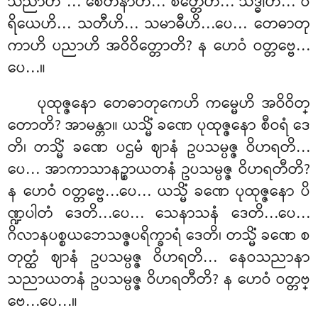
သညာဟိ
… စေတနာဟိ… စိတ္တေဟိ… သဒ္ဓါဟိ… ဝီ
ရိယေဟိ… သတီဟိ… သမာဓီဟိ…ပေ… တေဓာတု
ကာဟိ ပညာဟိ အဝိဝိတ္တောတိ? န ဟေဝံ ဝတ္တဗ္ဗေ…
ပေ…။
ပုထုဇ္ဇနော တေဓာတုကေဟိ ကမ္မေဟိ အဝိဝိတ္
တောတိ? အာမန္တာ။ ယသ္မိံ ခဏေ ပုထုဇ္ဇနော စီဝရံ ဒေ
တိ၊ တသ္မိံ ခဏေ ပဌမံ ဈာနံ ဥပသမ္ပဇ္ဇ ဝိဟရတိ…
ပေ… အာကာသာနဉ္စာယတနံ ဥပသမ္ပဇ္ဇ ဝိဟရတီတိ?
န ဟေဝံ ဝတ္တဗ္ဗေ…ပေ… ယသ္မိံ ခဏေ ပုထုဇ္ဇနော ပိ
ဏ္ဍပါတံ ဒေတိ…ပေ… သေနာသနံ ဒေတိ…ပေ…
ဂိလာနပစ္စယဘေသဇ္ဇပရိက္ခာရံ ဒေတိ၊ တသ္မိံ ခဏေ စ
တုတ္ထံ ဈာနံ ဥပသမ္ပဇ္ဇ ဝိဟရတိ… နေဝသညာနာ
သညာယတနံ ဥပသမ္ပဇ္ဇ ဝိဟရတီတိ? န ဟေဝံ ဝတ္တဗ္
ဗေ…ပေ…။