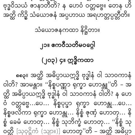
ဗုဒ္ဓဝိသယံ ဇာနာတီတိ? န ဟေဝံ ဝတ္တဗ္ဗေ။ တေန ဟိ
အတ္ထိ ကိဉ္စိ သံယောဇနံ အပ္ပဟာယ အရဟတ္တပ္ပတ္တီတိ။
သံယောဇနကထာ နိဋ္ဌိတာ။
၂၁။ ဧကဝီသတိမဝဂ္ဂေါ
(၂၀၃) ၄။ ဣဒ္ဓိကထာ
။ အတ္ထိ အဓိပ္ပာယဣဒ္ဓိ ဗုဒ္ဓါနံ ဝါ သာဝကာနံ
၈၈၃
ဝါတိ? အာမန္တာ။ ‘‘နိစ္စပဏ္ဏာ
ရုက္ခာ ဟောန္တူ’’တိ – အ
တ္ထိ အဓိပ္ပာယဣဒ္ဓိ ဗုဒ္ဓါနံ ဝါ သာဝကာနံ ဝါတိ? န ဟေ
ဝံ ဝတ္တဗ္ဗေ…ပေ… နိစ္စပုပ္ဖာ ရုက္ခာ ဟောန္တု…ပေ…
နိစ္စဖလိကာ ရုက္ခာ ဟောန္တု… နိစ္စံ ဇုဏှံ ဟောတု… နိ
စ္စံ ခေမံ ဟောတု… နိစ္စံ သုဘိက္ခံ ဟောတု… ‘‘နိစ္စံ သု
ဝတ္ထိ
[သုဝုဋ္ဌိကံ (သျာ။)]
ဟောတူ’’တိ – အတ္ထိ အဓိပ္ပာ