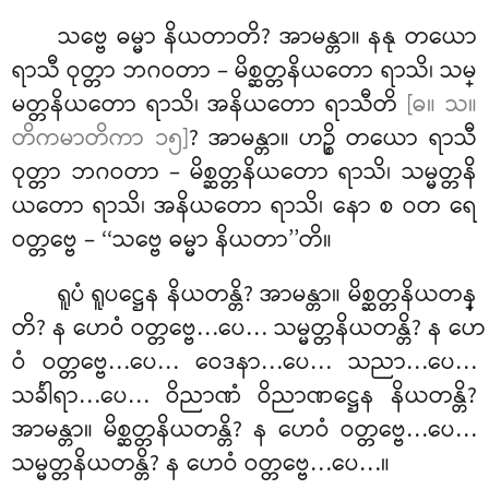
သဗ္ဗေ ဓမ္မာ နိယတာတိ? အာမန္တာ။ နနု တယော
ရာသီ ဝုတ္တာ ဘဂဝတာ – မိစ္ဆတ္တနိယတော ရာသိ၊ သမ္
မတ္တနိယတော ရာသိ၊ အနိယတော ရာသီတိ
[ဓ။ သ။
တိကမာတိကာ ၁၅]
? အာမန္တာ။ ဟဉ္စိ တယော ရာသီ
ဝုတ္တာ ဘဂဝတာ – မိစ္ဆတ္တနိယတော ရာသိ၊ သမ္မတ္တနိ
ယတော ရာသိ၊ အနိယတော ရာသိ၊ နော စ ဝတ ရေ
ဝတ္တဗ္ဗေ – ‘‘သဗ္ဗေ ဓမ္မာ နိယတာ’’တိ။
ရူပံ
ရူပဋ္ဌေန နိယတန္တိ? အာမန္တာ။ မိစ္ဆတ္တနိယတန္
တိ? န ဟေဝံ ဝတ္တဗ္ဗေ…ပေ… သမ္မတ္တနိယတန္တိ? န ဟေ
ဝံ ဝတ္တဗ္ဗေ…ပေ… ဝေဒနာ…ပေ… သညာ…ပေ…
သင်္ခါရာ…ပေ… ဝိညာဏံ ဝိညာဏဋ္ဌေန နိယတန္တိ?
အာမန္တာ။ မိစ္ဆတ္တနိယတန္တိ? န ဟေဝံ ဝတ္တဗ္ဗေ…ပေ…
သမ္မတ္တနိယတန္တိ? န ဟေဝံ ဝတ္တဗ္ဗေ…ပေ…။