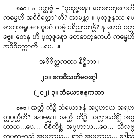
။ န ဝတ္တဗ္ဗံ – ‘‘ပုထုဇ္ဇနော တေဓာတုကေဟိ
၈၈၀
ကမ္မေဟိ အဝိဝိတ္တော’’တိ? အာမန္တာ
။ ပုထုဇ္ဇနဿ ရူပ
ဓာတုအရူပဓာတူပဂံ ကမ္မံ ပရိညာတန္တိ? န ဟေဝံ ဝတ္တ
ဗ္ဗေ။ တေန ဟိ ပုထုဇ္ဇနော တေဓာတုကေဟိ ကမ္မေဟိ
အဝိဝိတ္တောတိ…ပေ…။
အဝိဝိတ္တကထာ နိဋ္ဌိတာ။
၂၁။ ဧကဝီသတိမဝဂ္ဂေါ
(၂၀၂) ၃။ သံယောဇနကထာ
။ အတ္ထိ
ကိဉ္စိ သံယောဇနံ အပ္ပဟာယ အရဟ
၈၈၁
တ္တပ္ပတ္တီတိ? အာမန္တာ။ အတ္ထိ ကိဉ္စိ သက္ကာယဒိဋ္ဌိံ အပ္ပ
ဟာယ…ပေ… ဝိစိကိစ္ဆံ အပ္ပဟာယ…ပေ… သီလဗ္ဗ
တပရာမာသံ အပ္ပဟာယ… ရာဂံ အပ္ပဟာယ… ဒေါသံ