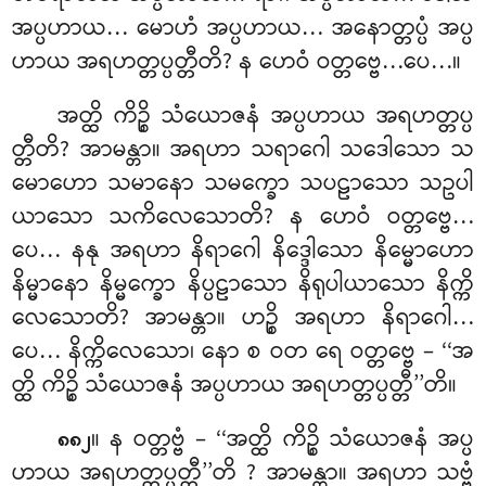
အပ္ပဟာယ… မောဟံ အပ္ပဟာယ… အနောတ္တပ္ပံ အပ္ပ
ဟာယ အရဟတ္တပ္ပတ္တီတိ? န ဟေဝံ ဝတ္တဗ္ဗေ…ပေ…။
အတ္ထိ
ကိဉ္စိ သံယောဇနံ အပ္ပဟာယ အရဟတ္တပ္ပ
တ္တီတိ? အာမန္တာ။ အရဟာ သရာဂေါ သဒေါသော သ
မောဟော သမာနော သမက္ခော သပဠာသော သဥပါ
ယာသော သကိလေသောတိ? န ဟေဝံ ဝတ္တဗ္ဗေ…
ပေ… နနု အရဟာ နိရာဂေါ နိဒ္ဒေါသော နိမ္မောဟော
နိမ္မာနော နိမ္မက္ခော နိပ္ပဠာသော နိရုပါယာသော နိက္ကိ
လေသောတိ? အာမန္တာ။ ဟဉ္စိ အရဟာ နိရာဂေါ…
ပေ… နိက္ကိလေသော၊ နော စ ဝတ ရေ ဝတ္တဗ္ဗေ – ‘‘အ
တ္ထိ ကိဉ္စိ သံယောဇနံ အပ္ပဟာယ အရဟတ္တပ္ပတ္တီ’’တိ။
။ န
ဝတ္တဗ္ဗံ – ‘‘အတ္ထိ ကိဉ္စိ သံယောဇနံ အပ္ပ
၈၈၂
ဟာယ အရဟတ္တပ္ပတ္တီ’’တိ
? အာမန္တာ။ အရဟာ သဗ္ဗံ