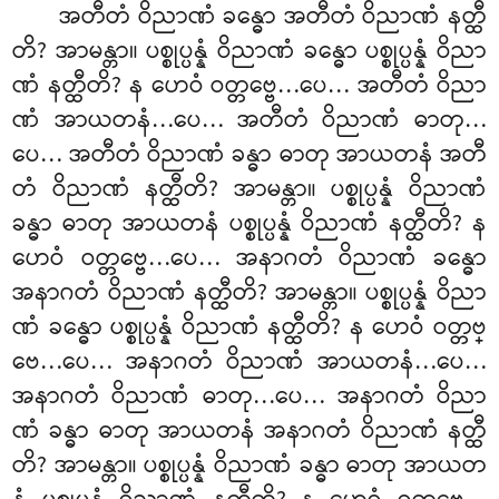
အတီတံ ဝိညာဏံ ခန္ဓော အတီတံ ဝိညာဏံ နတ္ထီ
တိ? အာမန္တာ။ ပစ္စုပ္ပန္နံ ဝိညာဏံ ခန္ဓော ပစ္စုပ္ပန္နံ ဝိညာ
ဏံ နတ္ထီတိ? န
ဟေဝံ ဝတ္တဗ္ဗေ…ပေ… အတီတံ ဝိညာ
ဏံ အာယတနံ…ပေ… အတီတံ ဝိညာဏံ ဓာတု…
ပေ… အတီတံ ဝိညာဏံ ခန္ဓာ ဓာတု အာယတနံ အတီ
တံ ဝိညာဏံ နတ္ထီတိ? အာမန္တာ။ ပစ္စုပ္ပန္နံ ဝိညာဏံ
ခန္ဓာ ဓာတု အာယတနံ ပစ္စုပ္ပန္နံ ဝိညာဏံ နတ္ထီတိ? န
ဟေဝံ ဝတ္တဗ္ဗေ…ပေ… အနာဂတံ
ဝိညာဏံ ခန္ဓော
အနာဂတံ ဝိညာဏံ နတ္ထီတိ? အာမန္တာ။ ပစ္စုပ္ပန္နံ ဝိညာ
ဏံ ခန္ဓော ပစ္စုပ္ပန္နံ ဝိညာဏံ နတ္ထီတိ? န ဟေဝံ ဝတ္တဗ္
ဗေ…ပေ… အနာဂတံ ဝိညာဏံ အာယတနံ…ပေ…
အနာဂတံ ဝိညာဏံ ဓာတု…ပေ… အနာဂတံ ဝိညာ
ဏံ ခန္ဓာ ဓာတု အာယတနံ အနာဂတံ ဝိညာဏံ နတ္ထီ
တိ? အာမန္တာ။ ပစ္စုပ္ပန္နံ ဝိညာဏံ ခန္ဓာ ဓာတု အာယတ