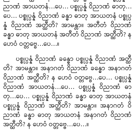
ညာဏံ အာယတနံ…ပေ… ပစ္စုပ္ပန္နံ ဝိညာဏံ ဓာတု…
ပေ… ပစ္စုပ္ပန္နံ ဝိညာဏံ ခန္ဓာ ဓာတု အာယတနံ ပစ္စုပ္ပ
န္နံ ဝိညာဏံ အတ္ထီတိ? အာမန္တာ။ အတီတံ ဝိညာဏံ
ခန္ဓာ ဓာတု အာယတနံ အတီတံ ဝိညာဏံ အတ္ထီတိ? န
ဟေဝံ ဝတ္တဗ္ဗေ…ပေ…။
ပစ္စုပ္ပန္နံ
ဝိညာဏံ ခန္ဓော ပစ္စုပ္ပန္နံ ဝိညာဏံ အတ္ထီ
တိ? အာမန္တာ။ အနာဂတံ ဝိညာဏံ ခန္ဓော အနာဂတံ
ဝိညာဏံ အတ္ထီတိ? န ဟေဝံ ဝတ္တဗ္ဗေ…ပေ… ပစ္စုပ္ပန္နံ
ဝိညာဏံ အာယတနံ…ပေ… ပစ္စုပ္ပန္နံ ဝိညာဏံ ဓာ
တု…ပေ… ပစ္စုပ္ပန္နံ ဝိညာဏံ ခန္ဓာ ဓာတု အာယတနံ
ပစ္စုပ္ပန္နံ ဝိညာဏံ အတ္ထီတိ? အာမန္တာ။ အနာဂတံ ဝိ
ညာဏံ ခန္ဓာ ဓာတု အာယတနံ အနာဂတံ ဝိညာဏံ
အတ္ထီတိ? န ဟေဝံ ဝတ္တဗ္ဗေ…ပေ…။