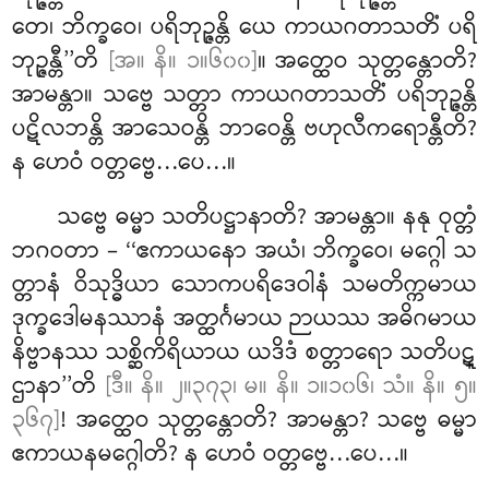
တေ၊ ဘိက္ခဝေ၊ ပရိဘုဉ္ဇန္တိ ယေ ကာယဂတာသတိံ ပရိ
ဘုဉ္ဇန္တီ’’တိ
[အ။ နိ။ ၁။၆၀၀]
။ အတ္ထေဝ သုတ္တန္တောတိ?
အာမန္တာ။ သဗ္ဗေ သတ္တာ ကာယဂတာသတိံ ပရိဘုဉ္ဇန္တိ
ပဋိလဘန္တိ အာသေဝန္တိ ဘာဝေန္တိ ဗဟုလီကရောန္တီတိ?
န
ဟေဝံ ဝတ္တဗ္ဗေ…ပေ…။
သဗ္ဗေ ဓမ္မာ သတိပဋ္ဌာနာတိ? အာမန္တာ။ နနု ဝုတ္တံ
ဘဂဝတာ – ‘‘ဧကာယနော အယံ၊ ဘိက္ခဝေ၊ မဂ္ဂေါ သ
တ္တာနံ ဝိသုဒ္ဓိယာ သောကပရိဒေဝါနံ သမတိက္ကမာယ
ဒုက္ခဒေါမနဿာနံ အတ္ထင်္ဂမာယ ဉာယဿ အဓိဂမာယ
နိဗ္ဗာနဿ သစ္ဆိကိရိယာယ ယဒိဒံ စတ္တာရော သတိပဋ္
ဌာနာ’’တိ
[ဒီ။ နိ။ ၂။၃၇၃၊ မ။ နိ။ ၁။၁၀၆၊ သံ။ နိ။ ၅။
၃၆၇]
! အတ္ထေဝ သုတ္တန္တောတိ? အာမန္တာ? သဗ္ဗေ ဓမ္မာ
ဧကာယနမဂ္ဂေါတိ? န ဟေဝံ ဝတ္တဗ္ဗေ…ပေ…။