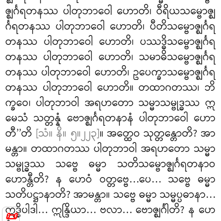
ဇ္ဈင်္ဂရတနဿ
ပါတုဘာဝေါ ဟောတိ၊ ဝီရိယသမ္ဗောဇ္ဈ
င်္ဂရတနဿ ပါတုဘာဝေါ ဟောတိ၊ ပီတိသမ္ဗောဇ္ဈင်္ဂရ
တနဿ ပါတုဘာဝေါ ဟောတိ၊ ပဿဒ္ဓိသမ္ဗောဇ္ဈင်္ဂရ
တနဿ ပါတုဘာဝေါ ဟောတိ၊ သမာဓိသမ္ဗောဇ္ဈင်္ဂရ
တနဿ ပါတုဘာဝေါ ဟောတိ၊ ဥပေက္ခာသမ္ဗောဇ္ဈင်္ဂရ
တနဿ ပါတုဘာဝေါ ဟောတိ။ တထာဂတဿ၊ ဘိ
က္ခဝေ၊ ပါတုဘာဝါ အရဟတော သမ္မာသမ္ဗုဒ္ဓဿ ဣ
မေသံ သတ္တန္နံ ဗောဇ္ဈင်္ဂရတနာနံ ပါတုဘာဝေါ ဟော
တီ’’တိ
[သံ။ နိ။ ၅။၂၂၃]
။ အတ္ထေဝ သုတ္တန္တောတိ? အာ
မန္တာ။ တထာဂတဿ ပါတုဘာဝါ အရဟတော သမ္မာ
သမ္ဗုဒ္ဓဿ သဗ္ဗေ ဓမ္မာ သတိသမ္ဗောဇ္ဈင်္ဂရတနာဝ
ဟောန္တီတိ? န ဟေဝံ ဝတ္တဗ္ဗေ…ပေ… သဗ္ဗေ
ဓမ္မာ
သတိပဋ္ဌာနာတိ? အာမန္တာ။ သဗ္ဗေ ဓမ္မာ သမ္မပ္ပဓာနာ…
ဣဒ္ဓိပါဒါ… ဣန္ဒြိယာ… ဗလာ… ဗောဇ္ဈင်္ဂါတိ? န ဟေ
📜