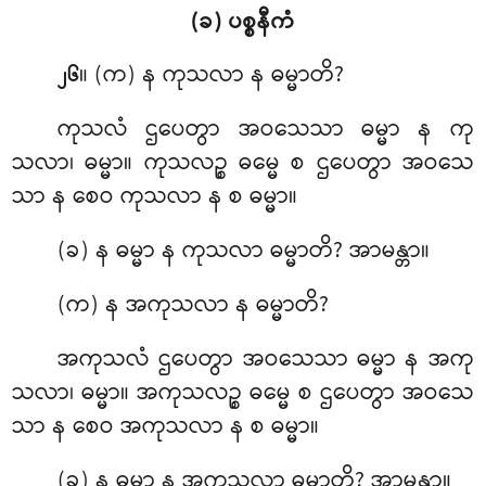
(ခ) ပစ္စနီကံ
။ (က) န
ကုသလာ န ဓမ္မာတိ?
၂၆
ကုသလံ ဌပေတွာ အဝသေသာ ဓမ္မာ န ကု
သလာ၊ ဓမ္မာ။ ကုသလဉ္စ ဓမ္မေ စ ဌပေတွာ အဝသေ
သာ န စေဝ ကုသလာ န စ ဓမ္မာ။
(ခ) န ဓမ္မာ န ကုသလာ ဓမ္မာတိ? အာမန္တာ။
(က) န အကုသလာ န ဓမ္မာတိ?
အကုသလံ ဌပေတွာ အဝသေသာ ဓမ္မာ န အကု
သလာ၊ ဓမ္မာ။ အကုသလဉ္စ ဓမ္မေ စ ဌပေတွာ အဝသေ
သာ န စေဝ အကုသလာ န စ ဓမ္မာ။
(ခ) န ဓမ္မာ န အကုသလာ ဓမ္မာတိ? အာမန္တာ။