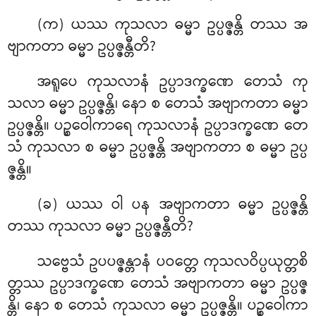
(က) ယဿ ကုသလာ ဓမ္မာ ဥပ္ပဇ္ဇန္တိ တဿ အ
ဗျာကတာ ဓမ္မာ ဥပ္ပဇ္ဇန္တီတိ?
အရူပေ ကုသလာနံ ဥပ္ပာဒက္ခဏေ တေသံ ကု
သလာ ဓမ္မာ ဥပ္ပဇ္ဇန္တိ၊ နော စ တေသံ အဗျာကတာ ဓမ္မာ
ဥပ္ပဇ္ဇန္တိ။ ပဉ္စဝေါကာရေ ကုသလာနံ ဥပ္ပာဒက္ခဏေ တေ
သံ ကုသလာ စ ဓမ္မာ ဥပ္ပဇ္ဇန္တိ အဗျာကတာ စ ဓမ္မာ ဥပ္ပ
ဇ္ဇန္တိ။
(ခ) ယဿ ဝါ ပန အဗျာကတာ ဓမ္မာ ဥပ္ပဇ္ဇန္တိ
တဿ ကုသလာ ဓမ္မာ ဥပ္ပဇ္ဇန္တီတိ?
သဗ္ဗေသံ ဥပပဇ္ဇန္တာနံ ပဝတ္တေ ကုသလဝိပ္ပယုတ္တစိ
တ္တဿ ဥပ္ပာဒက္ခဏေ တေသံ အဗျာကတာ ဓမ္မာ ဥပ္ပဇ္ဇ
န္တိ၊ နော စ တေသံ ကုသလာ ဓမ္မာ ဥပ္ပဇ္ဇန္တိ။ ပဉ္စဝေါကာ