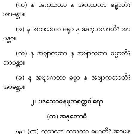
(က) န အကုသလာ န အကုသလာ ဓမ္မာတိ?
အာမန္တာ။
(ခ) န အကုသလာ ဓမ္မာ န အကုသလာတိ? အာ
မန္တာ။
(က) န အဗျာကတာ န အဗျာကတာ ဓမ္မာတိ?
အာမန္တာ။
(ခ) န အဗျာကတာ ဓမ္မာ
န အဗျာကတာတိ?
အာမန္တာ။
၂။ ပဒသောဓနမူလစက္ကဝါရော
(က) အနုလောမံ
။ (က) ကုသလာ ကုသလာ ဓမ္မာတိ? အာမန္
၁၉