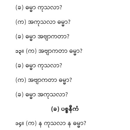
(ခ) ဓမ္မာ ကုသလာ?
(က) အကုသလာ ဓမ္မာ?
(ခ) ဓမ္မာ အဗျာကတာ?
။ (က) အဗျာကတာ
ဓမ္မာ?
၁၃
(ခ) ဓမ္မာ ကုသလာ?
(က) အဗျာကတာ ဓမ္မာ?
(ခ) ဓမ္မာ အကုသလာ?
(ခ) ပစ္စနီကံ
။ (က) န ကုသလာ န ဓမ္မာ?
၁၄