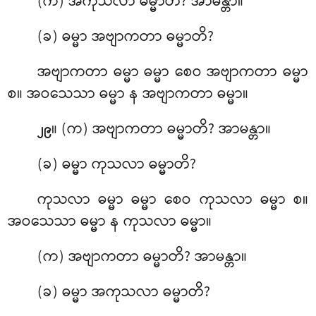
(က) အကုသလာ ဓမ္မာတိ? အာမန္တာ။
(ခ) ဓမ္မာ အဗျာကတာ ဓမ္မာတိ?
အဗျာကတာ ဓမ္မာ ဓမ္မာ စေဝ အဗျာကတာ ဓမ္မာ
စ။ အဝသေသာ ဓမ္မာ န အဗျာကတာ ဓမ္မာ။
။ (က) အဗျာကတာ
ဓမ္မာတိ? အာမန္တာ။
၂၉
(ခ) ဓမ္မာ ကုသလာ ဓမ္မာတိ?
ကုသလာ ဓမ္မာ ဓမ္မာ စေဝ ကုသလာ ဓမ္မာ စ။
အဝသေသာ ဓမ္မာ န ကုသလာ ဓမ္မာ။
(က) အဗျာကတာ ဓမ္မာတိ? အာမန္တာ။
(ခ) ဓမ္မာ အကုသလာ ဓမ္မာတိ?