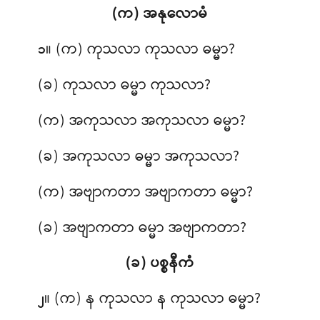
(က) အနုလောမံ
။ (က) ကုသလာ
ကုသလာ ဓမ္မာ?
၁
(ခ) ကုသလာ ဓမ္မာ ကုသလာ?
(က) အကုသလာ
အကုသလာ ဓမ္မာ?
(ခ) အကုသလာ ဓမ္မာ အကုသလာ?
(က) အဗျာကတာ အဗျာကတာ ဓမ္မာ?
(ခ) အဗျာကတာ ဓမ္မာ အဗျာကတာ?
(ခ) ပစ္စနီကံ
။ (က) န ကုသလာ န ကုသလာ ဓမ္မာ?
၂