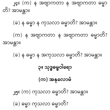
။ (က) န အဗျာကတာ န အဗျာကတာ ဓမ္မာ
၂၄
တိ? အာမန္တာ။
(ခ) န ဓမ္မာ န ကုသလာ ဓမ္မာတိ? အာမန္တာ။
(က) န အဗျာကတာ န အဗျာကတာ ဓမ္မာတိ?
အာမန္တာ။
(ခ) န ဓမ္မာ န အကုသလာ ဓမ္မာတိ? အာမန္တာ။
၃။ သုဒ္ဓဓမ္မဝါရော
(က) အနုလောမံ
။ (က) ကုသလာ ဓမ္မာတိ? အာမန္တာ။
၂၅
(ခ) ဓမ္မာ ကုသလာ ဓမ္မာတိ?