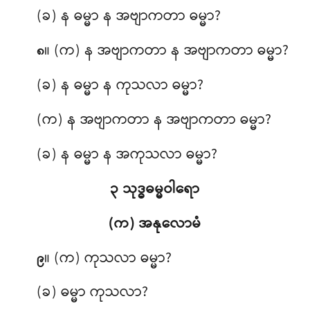
(ခ) န ဓမ္မာ န အဗျာကတာ ဓမ္မာ?
။ (က) န အဗျာကတာ န အဗျာကတာ ဓမ္မာ?
၈
(ခ) န ဓမ္မာ န ကုသလာ ဓမ္မာ?
(က) န အဗျာကတာ န အဗျာကတာ ဓမ္မာ?
(ခ) န ဓမ္မာ န အကုသလာ ဓမ္မာ?
၃ သုဒ္ဓဓမ္မဝါရော
(က) အနုလောမံ
။ (က) ကုသလာ ဓမ္မာ?
၉
(ခ) ဓမ္မာ ကုသလာ?