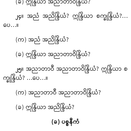
(ခ) ဣန္ဒြိယာ အညာတာဝိန္ဒြိယံ?
။ အညံ
အညိန္ဒြိယံ? ဣန္ဒြိယာ စက္ခုန္ဒြိယံ?…
၂၄
ပေ…။
(က) အညံ အညိန္ဒြိယံ?
(ခ) ဣန္ဒြိယာ အညာတာဝိန္ဒြိယံ?
။ အညာတာဝီ အညာတာဝိန္ဒြိယံ? ဣန္ဒြိယာ စ
၂၅
က္ခုန္ဒြိယံ? …ပေ…။
(က) အညာတာဝီ အညာတာဝိန္ဒြိယံ?
(ခ) ဣန္ဒြိယာ အညိန္ဒြိယံ?
(ခ) ပစ္စနီကံ