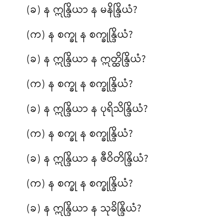
(ခ) န ဣန္ဒြိယာ န မနိန္ဒြိယံ?
(က) န စက္ခု န စက္ခုန္ဒြိယံ?
(ခ) န ဣန္ဒြိယာ န ဣတ္ထိန္ဒြိယံ?
(က) န စက္ခု န စက္ခုန္ဒြိယံ?
(ခ) န ဣန္ဒြိယာ န ပုရိသိန္ဒြိယံ?
(က) န စက္ခု န စက္ခုန္ဒြိယံ?
(ခ) န ဣန္ဒြိယာ န ဇီဝိတိန္ဒြိယံ?
(က) န
စက္ခု န စက္ခုန္ဒြိယံ?
(ခ) န ဣန္ဒြိယာ န သုခိန္ဒြိယံ?