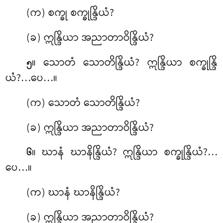
(က) စက္ခု စက္ခုန္ဒြိယံ?
(ခ) ဣန္ဒြိယာ အညာတာဝိန္ဒြိယံ?
။ သောတံ
သောတိန္ဒြိယံ? ဣန္ဒြိယာ စက္ခုန္ဒြိ
၅
ယံ?…ပေ…။
(က) သောတံ သောတိန္ဒြိယံ?
(ခ) ဣန္ဒြိယာ အညာတာဝိန္ဒြိယံ?
။ ဃာနံ ဃာနိန္ဒြိယံ? ဣန္ဒြိယာ စက္ခုန္ဒြိယံ?…
၆
ပေ…။
(က) ဃာနံ ဃာနိန္ဒြိယံ?
(ခ) ဣန္ဒြိယာ အညာတာဝိန္ဒြိယံ?