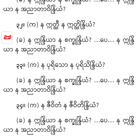
(ခ) န ဣန္ဒြိယာ န စက္ခုန္ဒြိယံ? …ပေ… န ဣန္ဒြိ
ယာ န အညာတာဝိန္ဒြိယံ?
။ (က) န
ဣတ္ထီ န ဣတ္ထိန္ဒြိယံ?
၃၂
📜
(ခ) န ဣန္ဒြိယာ န စက္ခုန္ဒြိယံ? …ပေ… န ဣန္ဒြိ
ယာ န အညာတာဝိန္ဒြိယံ?
။ (က) န ပုရိသော န ပုရိသိန္ဒြိယံ?
၃၃
(ခ) န ဣန္ဒြိယာ န စက္ခုန္ဒြိယံ? …ပေ… န ဣန္ဒြိ
ယာ န အညာတာဝိန္ဒြိယံ?
။ (က) န ဇီဝိတံ န ဇီဝိတိန္ဒြိယံ?
၃၄
(ခ) န ဣန္ဒြိယာ န စက္ခုန္ဒြိယံ? …ပေ… န ဣန္ဒြိ
ယာ န အညာတာဝိန္ဒြိယံ?