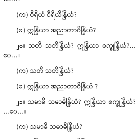
(က) ဝီရိယံ ဝီရိယိန္ဒြိယံ?
(ခ) ဣန္ဒြိယာ အညာတာဝိန္ဒြိယံ?
။ သတိ သတိန္ဒြိယံ? ဣန္ဒြိယာ စက္ခုန္ဒြိယံ?…
၂၀
ပေ…။
(က) သတိ သတိန္ဒြိယံ?
(ခ) ဣန္ဒြိယာ အညာတာဝိန္ဒြိယံ
?
။ သမာဓိ သမာဓိန္ဒြိယံ? ဣန္ဒြိယာ စက္ခုန္ဒြိယံ?
၂၁
…ပေ…။
(က) သမာဓိ သမာဓိန္ဒြိယံ?