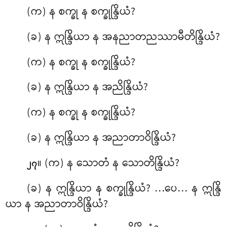
(က) န စက္ခု န စက္ခုန္ဒြိယံ?
(ခ) န ဣန္ဒြိယာ န အနညာတညဿာမီတိန္ဒြိယံ?
(က) န စက္ခု န စက္ခုန္ဒြိယံ?
(ခ) န ဣန္ဒြိယာ န အညိန္ဒြိယံ?
(က) န စက္ခု န စက္ခုန္ဒြိယံ?
(ခ) န ဣန္ဒြိယာ န အညာတာဝိန္ဒြိယံ?
။ (က) န
သောတံ န သောတိန္ဒြိယံ?
၂၇
(ခ) န ဣန္ဒြိယာ န စက္ခုန္ဒြိယံ? …ပေ… န ဣန္ဒြိ
ယာ န အညာတာဝိန္ဒြိယံ?