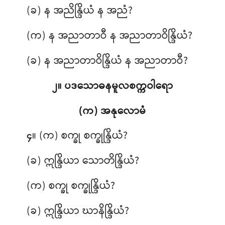
(ခ) န အညိန္ဒြိယံ န အညံ?
(က) န အညာတာဝီ န အညာတာဝိန္ဒြိယံ?
(ခ) န အညာတာဝိန္ဒြိယံ န အညာတာဝီ?
၂။ ပဒသောဓနမူလစက္ကဝါရော
(က) အနုလောမံ
။ (က) စက္ခု စက္ခုန္ဒြိယံ?
၄
(ခ) ဣန္ဒြိယာ သောတိန္ဒြိယံ?
(က) စက္ခု စက္ခုန္ဒြိယံ?
(ခ) ဣန္ဒြိယာ ဃာနိန္ဒြိယံ?