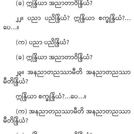
(ခ) ဣန္ဒြိယာ အညာတာဝိန္ဒြိယံ?
။ ပညာ ပညိန္ဒြိယံ? ဣန္ဒြိယာ စက္ခုန္ဒြိယံ?…
၂၂
ပေ…။
(က) ပညာ ပညိန္ဒြိယံ?
(ခ) ဣန္ဒြိယာ အညာတာဝိန္ဒြိယံ?
။ အနညာတညဿာမီတိ အနညာတညဿာ
၂၃
မီတိန္ဒြိယံ?
ဣန္ဒြိယာ စက္ခုန္ဒြိယံ?…ပေ…။
(က) အနညာတညဿာမီတိ အနညာတညဿာ
မီတိန္ဒြိယံ?