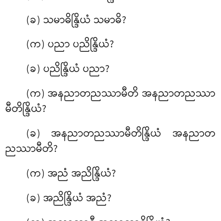
(ခ) သမာဓိန္ဒြိယံ သမာဓိ?
(က) ပညာ ပညိန္ဒြိယံ?
(ခ) ပညိန္ဒြိယံ ပညာ?
(က) အနညာတညဿာမီတိ အနညာတညဿာ
မီတိန္ဒြိယံ?
(ခ) အနညာတညဿာမီတိန္ဒြိယံ အနညာတ
ညဿာမီတိ?
(က) အညံ အညိန္ဒြိယံ?
(ခ) အညိန္ဒြိယံ အညံ?