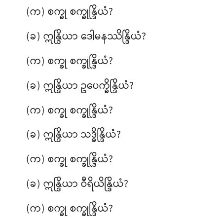
(က) စက္ခု စက္ခုန္ဒြိယံ?
(ခ) ဣန္ဒြိယာ ဒေါမနဿိန္ဒြိယံ?
(က) စက္ခု စက္ခုန္ဒြိယံ?
(ခ) ဣန္ဒြိယာ ဥပေက္ခိန္ဒြိယံ?
(က) စက္ခု စက္ခုန္ဒြိယံ?
(ခ) ဣန္ဒြိယာ သဒ္ဓိန္ဒြိယံ?
(က) စက္ခု စက္ခုန္ဒြိယံ?
(ခ) ဣန္ဒြိယာ ဝီရိယိန္ဒြိယံ?
(က) စက္ခု စက္ခုန္ဒြိယံ?