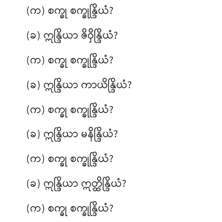
(က) စက္ခု စက္ခုန္ဒြိယံ?
(ခ) ဣန္ဒြိယာ ဇိဝှိန္ဒြိယံ?
(က) စက္ခု စက္ခုန္ဒြိယံ?
(ခ) ဣန္ဒြိယာ ကာယိန္ဒြိယံ?
(က) စက္ခု
စက္ခုန္ဒြိယံ?
(ခ) ဣန္ဒြိယာ မနိန္ဒြိယံ?
(က) စက္ခု စက္ခုန္ဒြိယံ?
(ခ) ဣန္ဒြိယာ ဣတ္ထိန္ဒြိယံ?
(က) စက္ခု စက္ခုန္ဒြိယံ?