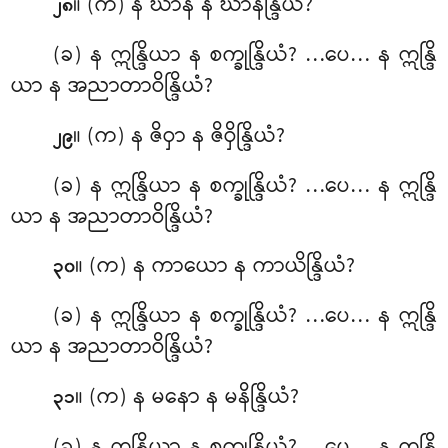
။ (က) န ဃာနံ န ဃာနိန္ဒြိယံ?
၂၈
(ခ) န ဣန္ဒြိယာ န စက္ခုန္ဒြိယံ? …ပေ… န ဣန္ဒြိ
ယာ န အညာတာဝိန္ဒြိယံ?
။ (က) န ဇိဝှာ န ဇိဝှိန္ဒြိယံ?
၂၉
(ခ) န ဣန္ဒြိယာ န စက္ခုန္ဒြိယံ? …ပေ… န ဣန္ဒြိ
ယာ န အညာတာဝိန္ဒြိယံ?
။ (က) န ကာယော န ကာယိန္ဒြိယံ?
၃၀
(ခ) န ဣန္ဒြိယာ န စက္ခုန္ဒြိယံ? …ပေ… န ဣန္ဒြိ
ယာ န အညာတာဝိန္ဒြိယံ?
။ (က) န မနော န မနိန္ဒြိယံ?
၃၁