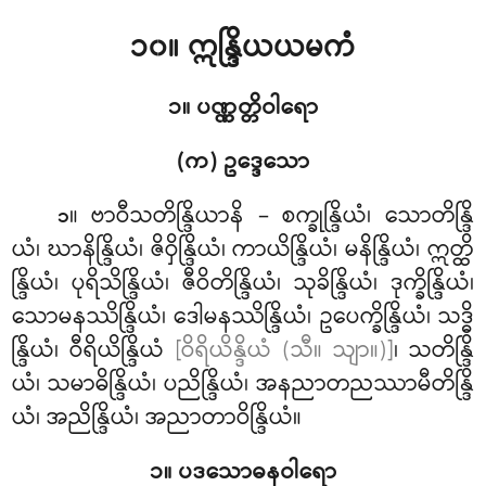
၁၀။ ဣန္ဒြိယယမကံ
၁။ ပဏ္ဏတ္တိဝါရော
(က) ဥဒ္ဒေသော
။ ဗာဝီသတိန္ဒြိယာနိ
– စက္ခုန္ဒြိယံ၊ သောတိန္ဒြိ
၁
ယံ၊ ဃာနိန္ဒြိယံ၊ ဇိဝှိန္ဒြိယံ၊ ကာယိန္ဒြိယံ၊ မနိန္ဒြိယံ၊ ဣတ္ထိ
န္ဒြိယံ၊ ပုရိသိန္ဒြိယံ၊ ဇီဝိတိန္ဒြိယံ၊ သုခိန္ဒြိယံ၊ ဒုက္ခိန္ဒြိယံ၊
သောမနဿိန္ဒြိယံ၊ ဒေါမနဿိန္ဒြိယံ၊ ဥပေက္ခိန္ဒြိယံ၊ သဒ္ဓိ
န္ဒြိယံ၊ ဝီရိယိန္ဒြိယံ
[ဝိရိယိန္ဒိယံ (သီ။ သျာ။)]
၊ သတိန္ဒြိ
ယံ၊ သမာဓိန္ဒြိယံ၊ ပညိန္ဒြိယံ၊ အနညာတညဿာမီတိန္ဒြိ
ယံ၊ အညိန္ဒြိယံ၊ အညာတာဝိန္ဒြိယံ။
၁။ ပဒသောဓနဝါရော