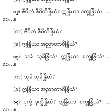
။ ဇီဝိတံ ဇီဝိတိန္ဒြိယံ? ဣန္ဒြိယာ စက္ခုန္ဒြိယံ? …
၁၂
ပေ…။
(က) ဇီဝိတံ ဇီဝိတိန္ဒြိယံ?
(ခ) ဣန္ဒြိယာ အညာတာဝိန္ဒြိယံ?
။ သုခံ သုခိန္ဒြိယံ? ဣန္ဒြိယာ စက္ခုန္ဒြိယံ?…
၁၃
ပေ…။
(က) သုခံ သုခိန္ဒြိယံ?
(ခ) ဣန္ဒြိယာ အညာတာဝိန္ဒြိယံ?
။ ဒုက္ခံ ဒုက္ခိန္ဒြိယံ? ဣန္ဒြိယာ စက္ခုန္ဒြိယံ? …
၁၄
ပေ…။