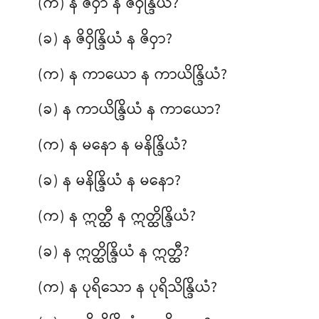
(က) န ဇိဝှာ န ဇိဝှိန္ဒြိယံ?
(ခ) န ဇိဝှိန္ဒြိယံ န ဇိဝှာ?
(က) န
ကာယော န ကာယိန္ဒြိယံ?
(ခ) န ကာယိန္ဒြိယံ န ကာယော?
(က) န မနော န မနိန္ဒြိယံ?
(ခ) န မနိန္ဒြိယံ န မနော?
(က) န ဣတ္ထီ န ဣတ္ထိန္ဒြိယံ?
(ခ) န ဣတ္ထိန္ဒြိယံ န ဣတ္ထီ?
(က) န ပုရိသော န ပုရိသိန္ဒြိယံ?