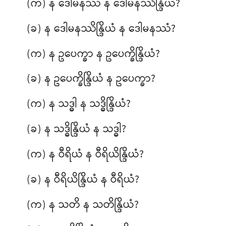
(က) န ဒေါမနဿံ န ဒေါမနဿိန္ဒြိယံ?
(ခ) န ဒေါမနဿိန္ဒြိယံ န ဒေါမနဿံ?
(က) န ဥပေက္ခာ န ဥပေက္ခိန္ဒြိယံ?
(ခ) န ဥပေက္ခိန္ဒြိယံ န ဥပေက္ခာ?
(က) န သဒ္ဓါ န သဒ္ဓိန္ဒြိယံ?
(ခ) န သဒ္ဓိန္ဒြိယံ န သဒ္ဓါ?
(က) န ဝီရိယံ န ဝီရိယိန္ဒြိယံ?
(ခ) န ဝီရိယိန္ဒြိယံ န ဝီရိယံ?
(က) န
သတိ န သတိန္ဒြိယံ?