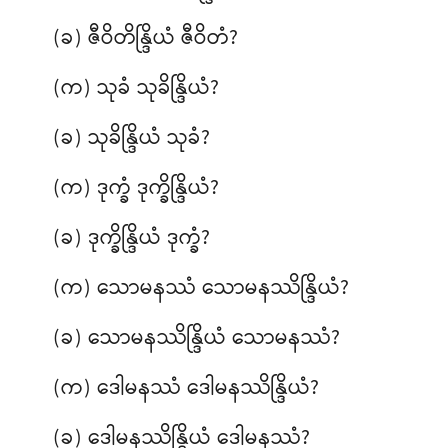
(ခ) ဇီဝိတိန္ဒြိယံ ဇီဝိတံ?
(က) သုခံ သုခိန္ဒြိယံ?
(ခ) သုခိန္ဒြိယံ သုခံ?
(က) ဒုက္ခံ ဒုက္ခိန္ဒြိယံ?
(ခ) ဒုက္ခိန္ဒြိယံ ဒုက္ခံ?
(က) သောမနဿံ
သောမနဿိန္ဒြိယံ?
(ခ) သောမနဿိန္ဒြိယံ သောမနဿံ?
(က) ဒေါမနဿံ ဒေါမနဿိန္ဒြိယံ?
(ခ) ဒေါမနဿိန္ဒြိယံ ဒေါမနဿံ?