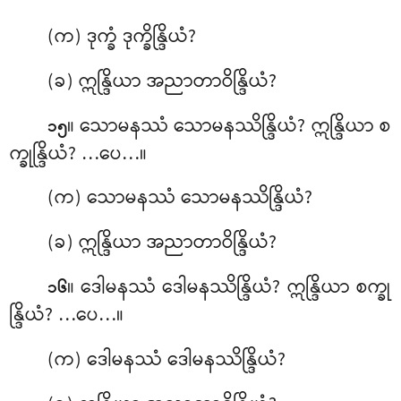
(က) ဒုက္ခံ ဒုက္ခိန္ဒြိယံ?
(ခ) ဣန္ဒြိယာ အညာတာဝိန္ဒြိယံ?
။ သောမနဿံ သောမနဿိန္ဒြိယံ? ဣန္ဒြိယာ စ
၁၅
က္ခုန္ဒြိယံ? …ပေ…။
(က) သောမနဿံ သောမနဿိန္ဒြိယံ?
(ခ) ဣန္ဒြိယာ အညာတာဝိန္ဒြိယံ?
။ ဒေါမနဿံ ဒေါမနဿိန္ဒြိယံ? ဣန္ဒြိယာ စက္ခု
၁၆
န္ဒြိယံ? …ပေ…။
(က) ဒေါမနဿံ ဒေါမနဿိန္ဒြိယံ?