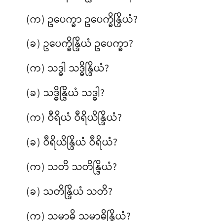
(က) ဥပေက္ခာ ဥပေက္ခိန္ဒြိယံ?
(ခ) ဥပေက္ခိန္ဒြိယံ ဥပေက္ခာ?
(က) သဒ္ဓါ
သဒ္ဓိန္ဒြိယံ?
(ခ) သဒ္ဓိန္ဒြိယံ သဒ္ဓါ?
(က) ဝီရိယံ ဝီရိယိန္ဒြိယံ?
(ခ) ဝီရိယိန္ဒြိယံ ဝီရိယံ?
(က) သတိ သတိန္ဒြိယံ?
(ခ) သတိန္ဒြိယံ သတိ?
(က) သမာဓိ
သမာဓိန္ဒြိယံ?