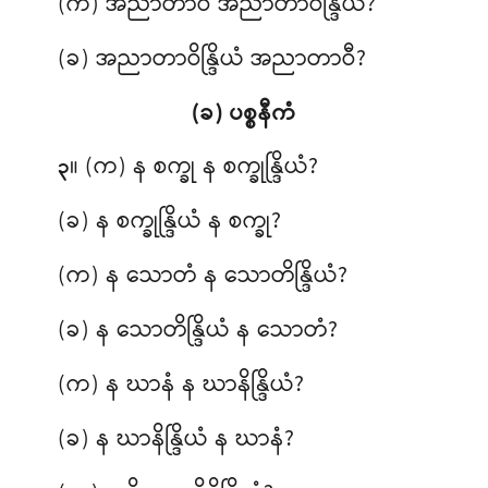
(က) အညာတာဝီ အညာတာဝိန္ဒြိယံ?
(ခ) အညာတာဝိန္ဒြိယံ အညာတာဝီ?
(ခ) ပစ္စနီကံ
။ (က) န စက္ခု န စက္ခုန္ဒြိယံ?
၃
(ခ) န စက္ခုန္ဒြိယံ န စက္ခု?
(က) န သောတံ န သောတိန္ဒြိယံ?
(ခ) န သောတိန္ဒြိယံ န သောတံ?
(က) န ဃာနံ န ဃာနိန္ဒြိယံ?
(ခ) န ဃာနိန္ဒြိယံ န ဃာနံ?