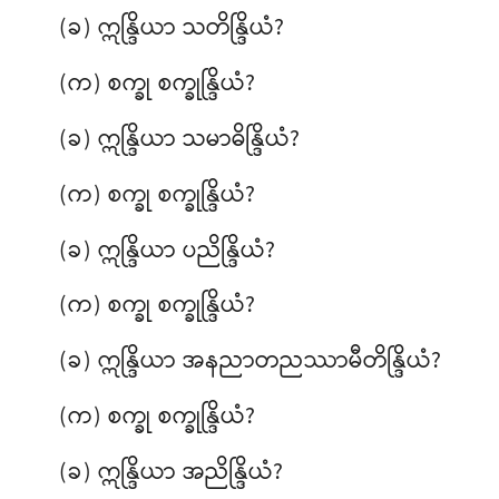
(ခ) ဣန္ဒြိယာ သတိန္ဒြိယံ?
(က) စက္ခု စက္ခုန္ဒြိယံ?
(ခ) ဣန္ဒြိယာ သမာဓိန္ဒြိယံ?
(က) စက္ခု
စက္ခုန္ဒြိယံ?
(ခ) ဣန္ဒြိယာ ပညိန္ဒြိယံ?
(က) စက္ခု စက္ခုန္ဒြိယံ?
(ခ) ဣန္ဒြိယာ အနညာတညဿာမီတိန္ဒြိယံ?
(က) စက္ခု စက္ခုန္ဒြိယံ?
(ခ) ဣန္ဒြိယာ အညိန္ဒြိယံ?