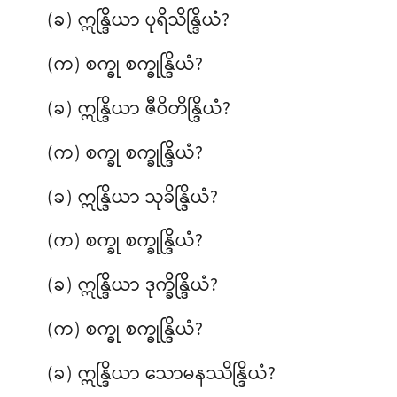
(ခ) ဣန္ဒြိယာ ပုရိသိန္ဒြိယံ?
(က) စက္ခု စက္ခုန္ဒြိယံ?
(ခ) ဣန္ဒြိယာ ဇီဝိတိန္ဒြိယံ?
(က) စက္ခု စက္ခုန္ဒြိယံ?
(ခ) ဣန္ဒြိယာ သုခိန္ဒြိယံ?
(က) စက္ခု စက္ခုန္ဒြိယံ?
(ခ) ဣန္ဒြိယာ ဒုက္ခိန္ဒြိယံ?
(က) စက္ခု စက္ခုန္ဒြိယံ?
(ခ) ဣန္ဒြိယာ သောမနဿိန္ဒြိယံ?