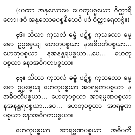
(ယထာ အနုလောမေ ဟေတုပစ္စယော ဝိတ္ထာရိ
တော၊ ဧဝံ အနုလောမပစ္စနီယေပိ ပဒံ
ဝိတ္ထာရေတဗ္ဗံ။)
။ သိယာ ကုသလံ ဓမ္မံ ပဋိစ္စ ကုသလော ဓမ္
၄၆
မော ဥပ္ပဇ္ဇေယျ ဟေတုပစ္စယာ နအဓိပတိပစ္စယာ…
ဟေတုပစ္စယာ နအနန္တရပစ္စယာ…ပေ… ဟေတု
ပစ္စယာ နောအဝိဂတပစ္စယာ။
။ သိယာ
ကုသလံ ဓမ္မံ ပဋိစ္စ ကုသလော ဓမ္
၄၇
မော ဥပ္ပဇ္ဇေယျ ဟေတုပစ္စယာ အာရမ္မဏပစ္စယာ န
အဓိပတိပစ္စယာ… ဟေတုပစ္စယာ အာရမ္မဏပစ္စယာ
နအနန္တရပစ္စယာ…ပေ… ဟေတုပစ္စယာ အာရမ္မဏ
ပစ္စယာ နောအဝိဂတပစ္စယာ။
ဟေတုပစ္စယာ
အာရမ္မဏပစ္စယာ အဓိပတိ