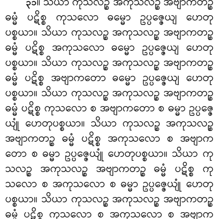
။ သိယာ ကုသလဉ္စ အကုသလဉ္စ အဗျာကတဉ္စ
၃၁
ဓမ္မံ ပဋိစ္စ ကုသလော ဓမ္မော ဥပ္ပဇ္ဇေယျ ဟေတု
ပစ္စယာ။ သိယာ ကုသလဉ္စ အကုသလဉ္စ အဗျာကတဉ္စ
ဓမ္မံ ပဋိစ္စ အကုသလော ဓမ္မော ဥပ္ပဇ္ဇေယျ ဟေတု
ပစ္စယာ။ သိယာ ကုသလဉ္စ အကုသလဉ္စ အဗျာကတဉ္စ
ဓမ္မံ ပဋိစ္စ အဗျာကတော ဓမ္မော ဥပ္ပဇ္ဇေယျ
ဟေတု
ပစ္စယာ။ သိယာ ကုသလဉ္စ အကုသလဉ္စ အဗျာကတဉ္စ
ဓမ္မံ ပဋိစ္စ ကုသလော စ အဗျာကတော စ ဓမ္မာ ဥပ္ပဇ္ဇေ
ယျုံ ဟေတုပစ္စယာ။ သိယာ ကုသလဉ္စ အကုသလဉ္စ
အဗျာကတဉ္စ ဓမ္မံ ပဋိစ္စ အကုသလော စ အဗျာက
တော စ ဓမ္မာ ဥပ္ပဇ္ဇေယျုံ ဟေတုပစ္စယာ။ သိယာ ကု
သလဉ္စ အကုသလဉ္စ အဗျာကတဉ္စ ဓမ္မံ ပဋိစ္စ ကု
သလော စ အကုသလော စ ဓမ္မာ ဥပ္ပဇ္ဇေယျုံ ဟေတု
ပစ္စယာ။ သိယာ ကုသလဉ္စ အကုသလဉ္စ အဗျာကတဉ္စ
ဓမ္မံ ပဋိစ္စ ကုသလော စ အကုသလော စ အဗျာက