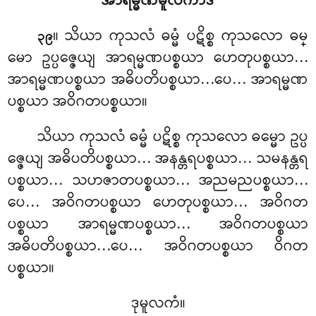
အာရမ္မဏမူလကာဒိ
။ သိယာ
ကုသလံ ဓမ္မံ ပဋိစ္စ ကုသလော ဓမ္
၃၉
မော ဥပ္ပဇ္ဇေယျ အာရမ္မဏပစ္စယာ ဟေတုပစ္စယာ…
အာရမ္မဏပစ္စယာ အဓိပတိပစ္စယာ…ပေ… အာရမ္မဏ
ပစ္စယာ အဝိဂတပစ္စယာ။
သိယာ ကုသလံ ဓမ္မံ ပဋိစ္စ ကုသလော ဓမ္မော ဥပ္ပ
ဇ္ဇေယျ အဓိပတိပစ္စယာ… အနန္တရပစ္စယာ… သမနန္တရ
ပစ္စယာ… သဟဇာတပစ္စယာ… အညမညပစ္စယာ…
ပေ… အဝိဂတပစ္စယာ
ဟေတုပစ္စယာ… အဝိဂတ
ပစ္စယာ အာရမ္မဏပစ္စယာ… အဝိဂတပစ္စယာ
အဓိပတိပစ္စယာ…ပေ… အဝိဂတပစ္စယာ ဝိဂတ
ပစ္စယာ။
ဒုမူလကံ။