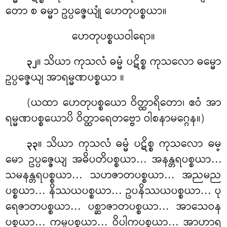
တော စ ဓမ္မာ ဥပ္ပဇ္ဇေယျုံ ဟေတုပစ္စယာ။
ဟေတုပစ္စယဝါရော။
။ သိယာ ကုသလံ ဓမ္မံ ပဋိစ္စ ကုသလော ဓမ္မော
၃၂
ဥပ္ပဇ္ဇေယျ အာရမ္မဏပစ္စယာ
။
(ယထာ ဟေတုပစ္စယော ဝိတ္ထာရိတော၊ ဧဝံ အာ
ရမ္မဏပစ္စယောပိ ဝိတ္ထာရေတဗ္ဗော ဝါစနာမဂ္ဂေန။)
။ သိယာ
ကုသလံ ဓမ္မံ ပဋိစ္စ ကုသလော ဓမ္
၃၃
မော ဥပ္ပဇ္ဇေယျ အဓိပတိပစ္စယာ… အနန္တရပစ္စယာ…
သမနန္တရပစ္စယာ… သဟဇာတပစ္စယာ… အညမည
ပစ္စယာ… နိဿယပစ္စယာ… ဥပနိဿယပစ္စယာ… ပု
ရေဇာတပစ္စယာ… ပစ္ဆာဇာတပစ္စယာ… အာသေဝန
ပစ္စယာ… ကမ္မပစ္စယာ… ဝိပါကပစ္စယာ… အာဟာရ