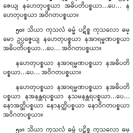
ဇေယျ နဟေတုပစ္စယာ အဓိပတိပစ္စယာ…ပေ… န
ဟေတုပစ္စယာ အဝိဂတပစ္စယာ။
။ သိယာ ကုသလံ ဓမ္မံ ပဋိစ္စ ကုသလော ဓမ္
၅၀
မော ဥပ္ပဇ္ဇေယျ နဟေတုပစ္စယာ နအာရမ္မဏပစ္စယာ
အဓိပတိပစ္စယာ…ပေ… အဝိဂတပစ္စယာ။
နဟေတုပစ္စယာ နအာရမ္မဏပစ္စယာ နအဓိပတိ
ပစ္စယာ…ပေ… အဝိဂတပစ္စယာ။
နဟေတုပစ္စယာ နအာရမ္မဏပစ္စယာ နအဓိပတိ
ပစ္စယာ နအနန္တရပစ္စယာ နသမနန္တရပစ္စယာ…ပေ…
နောအတ္ထိပစ္စယာ နောနတ္ထိပစ္စယာ နောဝိဂတပစ္စယာ
အဝိဂတပစ္စယာ။
။ သိယာ ကုသလံ ဓမ္မံ ပဋိစ္စ ကုသလော ဓမ္
၅၁