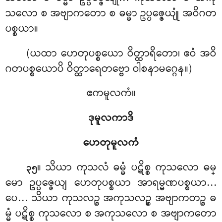
သလော စ အဗျာကတော စ ဓမ္မာ ဥပ္ပဇ္ဇေယျုံ အဝိဂတ
ပစ္စယာ။
(ယထာ ဟေတုပစ္စယော ဝိတ္ထာရိတော၊ ဧဝံ အဝိ
ဂတပစ္စယောပိ ဝိတ္ထာရေတဗ္ဗော ဝါစနာမဂ္ဂေန။)
ဧကမူလကံ။
ဒုမူလကာဒိ
ဟေတုမူလကံ
။ သိယာ
ကုသလံ ဓမ္မံ ပဋိစ္စ ကုသလော ဓမ္
၃၅
မော ဥပ္ပဇ္ဇေယျ ဟေတုပစ္စယာ အာရမ္မဏပစ္စယာ…
ပေ… သိယာ ကုသလဉ္စ အကုသလဉ္စ အဗျာကတဉ္စ ဓ
မ္မံ ပဋိစ္စ ကုသလော စ အကုသလော စ အဗျာကတော