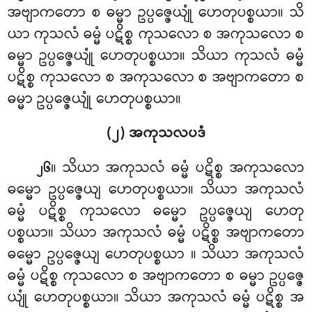
အဗျာကတော စ ဓမ္မာ ဥပ္ပဇ္ဇေယျုံ ဟေတုပစ္စယာ။ သိ
ယာ ကုသလံ ဓမ္မံ ပဋိစ္စ ကုသလော စ အကုသလော စ
ဓမ္မာ ဥပ္ပဇ္ဇေယျုံ ဟေတုပစ္စယာ။ သိယာ ကုသလံ ဓမ္မံ
ပဋိစ္စ ကုသလော စ အကုသလော စ အဗျာကတော စ
ဓမ္မာ ဥပ္ပဇ္ဇေယျုံ ဟေတုပစ္စယာ။
(၂) အကုသလပဒံ
။ သိယာ အကုသလံ ဓမ္မံ ပဋိစ္စ အကုသလော
၂၆
ဓမ္မော ဥပ္ပဇ္ဇေယျ ဟေတုပစ္စယာ။ သိယာ အကုသလံ
ဓမ္မံ ပဋိစ္စ ကုသလော ဓမ္မော ဥပ္ပဇ္ဇေယျ ဟေတု
ပစ္စယာ။ သိယာ အကုသလံ ဓမ္မံ ပဋိစ္စ အဗျာကတော
ဓမ္မော ဥပ္ပဇ္ဇေယျ ဟေတုပစ္စယာ
။ သိယာ အကုသလံ
ဓမ္မံ ပဋိစ္စ ကုသလော စ အဗျာကတော စ ဓမ္မာ ဥပ္ပဇ္ဇေ
ယျုံ ဟေတုပစ္စယာ။ သိယာ အကုသလံ ဓမ္မံ ပဋိစ္စ အ