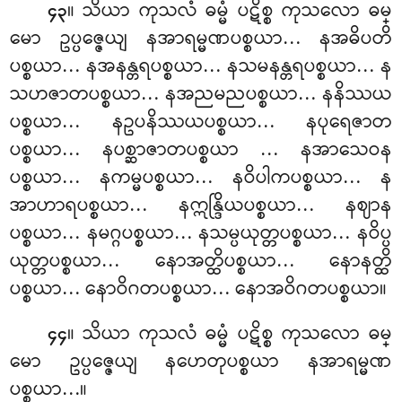
။ သိယာ ကုသလံ ဓမ္မံ ပဋိစ္စ ကုသလော ဓမ္
၄၃
မော ဥပ္ပဇ္ဇေယျ နအာရမ္မဏပစ္စယာ… နအဓိပတိ
ပစ္စယာ… နအနန္တရပစ္စယာ… နသမနန္တရပစ္စယာ… န
သဟဇာတပစ္စယာ… နအညမညပစ္စယာ… နနိဿယ
ပစ္စယာ… နဥပနိဿယပစ္စယာ… နပုရေဇာတ
ပစ္စယာ… နပစ္ဆာဇာတပစ္စယာ
… နအာသေဝန
ပစ္စယာ… နကမ္မပစ္စယာ… နဝိပါကပစ္စယာ… န
အာဟာရပစ္စယာ… နဣန္ဒြိယပစ္စယာ… နဈာန
ပစ္စယာ… နမဂ္ဂပစ္စယာ… နသမ္ပယုတ္တပစ္စယာ… နဝိပ္ပ
ယုတ္တပစ္စယာ… နောအတ္ထိပစ္စယာ… နောနတ္ထိ
ပစ္စယာ… နောဝိဂတပစ္စယာ… နောအဝိဂတပစ္စယာ။
။ သိယာ ကုသလံ ဓမ္မံ ပဋိစ္စ ကုသလော ဓမ္
၄၄
မော ဥပ္ပဇ္ဇေယျ နဟေတုပစ္စယာ နအာရမ္မဏ
ပစ္စယာ…။