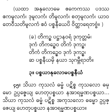
(ယထာ အနုလောမေ ဧကေကဿ ပဒဿ
ဧကမူလကံ၊ ဒုမူလကံ၊ တိမူလကံ၊ စတုမူလကံ၊ ယာဝ
တေဝီသတိမူလကံ ဧဝံ ပစ္စနီယေပိ ဝိတ္ထာရေတဗ္ဗံ။ )
(ခ) တိကဉ္စ ပဋ္ဌာနဝရံ ဒုကုတ္တမံ၊
ဒုကံ တိကဉ္စေဝ တိကံ ဒုကဉ္စ၊
တိကံ တိကဉ္စေဝ ဒုကံ ဒုကဉ္စ၊
ဆ ပစ္စနီယမှိ နယာ သုဂမ္ဘီရာတိ။
၃။ ပစ္စယာနုလောမပစ္စနီယံ
။ သိယာ ကုသလံ ဓမ္မံ ပဋိစ္စ ကုသလော ဓမ္
၄၅
မော ဥပ္ပဇ္ဇေယျ ဟေတုပစ္စယာ နအာရမ္မဏပစ္စယာ…
သိယာ ကုသလံ ဓမ္မံ ပဋိစ္စ အကုသလော ဓမ္မော ဥပ္ပဇ္
ဇေယျ ဟေတုပစ္စယာ နအာရမ္မဏပစ္စယာ။