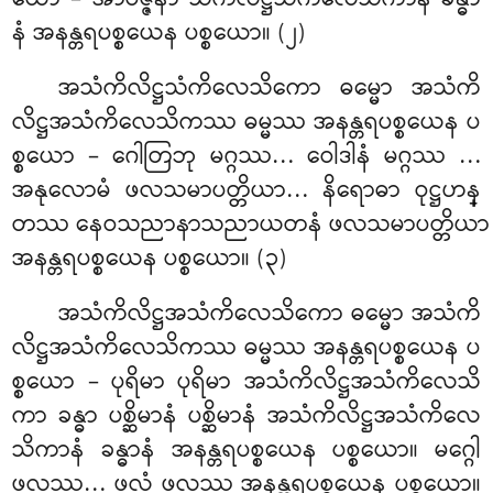
နံ အနန္တရပစ္စယေန ပစ္စယော။ (၂)
အသံကိလိဋ္ဌသံကိလေသိကော
ဓမ္မော အသံကိ
လိဋ္ဌအသံကိလေသိကဿ ဓမ္မဿ အနန္တရပစ္စယေန ပ
စ္စယော – ဂေါတြဘု မဂ္ဂဿ… ဝေါဒါနံ မဂ္ဂဿ
…
အနုလောမံ ဖလသမာပတ္တိယာ… နိရောဓာ ဝုဋ္ဌဟန္
တဿ နေဝသညာနာသညာယတနံ ဖလသမာပတ္တိယာ
အနန္တရပစ္စယေန ပစ္စယော။ (၃)
အသံကိလိဋ္ဌအသံကိလေသိကော ဓမ္မော အသံကိ
လိဋ္ဌအသံကိလေသိကဿ ဓမ္မဿ အနန္တရပစ္စယေန ပ
စ္စယော – ပုရိမာ ပုရိမာ အသံကိလိဋ္ဌအသံကိလေသိ
ကာ ခန္ဓာ ပစ္ဆိမာနံ ပစ္ဆိမာနံ အသံကိလိဋ္ဌအသံကိလေ
သိကာနံ ခန္ဓာနံ အနန္တရပစ္စယေန ပစ္စယော။ မဂ္ဂေါ
ဖလဿ… ဖလံ ဖလဿ အနန္တရပစ္စယေန ပစ္စယော။