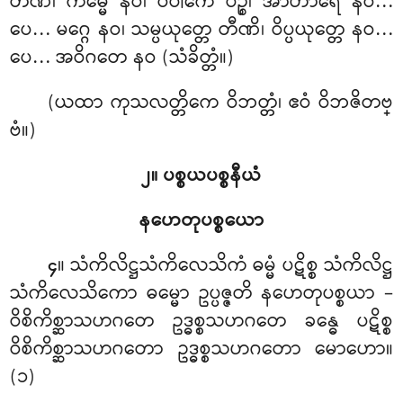
တီဏိ၊ ကမ္မေ နဝ၊ ဝိပါကေ ပဉ္စ၊ အာဟာရေ နဝ…
ပေ… မဂ္ဂေ နဝ၊ သမ္ပယုတ္တေ တီဏိ၊ ဝိပ္ပယုတ္တေ နဝ…
ပေ… အဝိဂတေ နဝ (သံခိတ္တံ။)
(ယထာ ကုသလတ္တိကေ ဝိဘတ္တံ၊ ဧဝံ ဝိဘဇိတဗ္
ဗံ။)
၂။ ပစ္စယပစ္စနီယံ
နဟေတုပစ္စယော
။ သံကိလိဋ္ဌသံကိလေသိကံ
ဓမ္မံ ပဋိစ္စ သံကိလိဋ္ဌ
၄
သံကိလေသိကော ဓမ္မော ဥပ္ပဇ္ဇတိ နဟေတုပစ္စယာ –
ဝိစိကိစ္ဆာသဟဂတေ ဥဒ္ဓစ္စသဟဂတေ ခန္ဓေ ပဋိစ္စ
ဝိစိကိစ္ဆာသဟဂတော ဥဒ္ဓစ္စသဟဂတော မောဟော။
(၁)