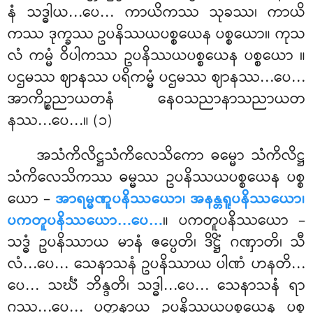
နံ သဒ္ဓါယ…ပေ… ကာယိကဿ သုခဿ၊ ကာယိ
ကဿ ဒုက္ခဿ ဥပနိဿယပစ္စယေန ပစ္စယော။ ကုသ
လံ ကမ္မံ ဝိပါကဿ ဥပနိဿယပစ္စယေန ပစ္စယော
။
ပဌမဿ ဈာနဿ ပရိကမ္မံ ပဌမဿ ဈာနဿ…ပေ…
အာကိဉ္စညာယတနံ နေဝသညာနာသညာယတ
နဿ…ပေ…။ (၁)
အသံကိလိဋ္ဌသံကိလေသိကော ဓမ္မော သံကိလိဋ္ဌ
သံကိလေသိကဿ ဓမ္မဿ ဥပနိဿယပစ္စယေန ပစ္စ
ယော –
အာရမ္မဏူပနိဿယော၊ အနန္တရူပနိဿယော၊
ပကတူပနိဿယော…ပေ…
။ ပကတူပနိဿယော –
သဒ္ဓံ ဥပနိဿာယ မာနံ ဇပ္ပေတိ၊ ဒိဋ္ဌိံ ဂဏှာတိ၊ သီ
လံ…ပေ… သေနာသနံ ဥပနိဿာယ ပါဏံ ဟနတိ…
ပေ… သင်္ဃံ ဘိန္ဒတိ၊ သဒ္ဓါ…ပေ… သေနာသနံ ရာ
ဂဿ…ပေ… ပတ္ထနာယ ဥပနိဿယပစ္စယေန ပစ္စ