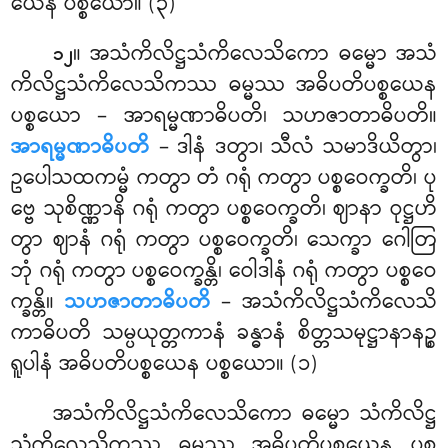
ယေန ပစ္စယော။ (၃)
။ အသံကိလိဋ္ဌသံကိလေသိကော ဓမ္မော အသံ
၁၂
ကိလိဋ္ဌသံကိလေသိကဿ ဓမ္မဿ အဓိပတိပစ္စယေန
ပစ္စယော – အာရမ္မဏာဓိပတိ၊ သဟဇာတာဓိပတိ။
အာရမ္မဏာဓိပတိ
– ဒါနံ ဒတွာ၊ သီလံ သမာဒိယိတွာ၊
ဥပေါသထကမ္မံ ကတွာ တံ ဂရုံ ကတွာ ပစ္စဝေက္ခတိ၊ ပု
ဗ္ဗေ သုစိဏ္ဏာနိ ဂရုံ ကတွာ ပစ္စဝေက္ခတိ၊ ဈာနာ ဝုဋ္ဌဟိ
တွာ ဈာနံ ဂရုံ ကတွာ ပစ္စဝေက္ခတိ၊ သေက္ခာ ဂေါတြ
ဘုံ ဂရုံ ကတွာ ပစ္စဝေက္ခန္တိ၊ ဝေါဒါနံ ဂရုံ ကတွာ ပစ္စဝေ
က္ခန္တိ။
သဟဇာတာဓိပတိ
– အသံကိလိဋ္ဌသံကိလေသိ
ကာဓိပတိ သမ္ပယုတ္တကာနံ ခန္ဓာနံ စိတ္တသမုဋ္ဌာနာနဉ္စ
ရူပါနံ အဓိပတိပစ္စယေန ပစ္စယော။ (၁)
အသံကိလိဋ္ဌသံကိလေသိကော ဓမ္မော သံကိလိဋ္ဌ
သံကိလေသိကဿ ဓမ္မဿ အဓိပတိပစ္စယေန ပစ္စ