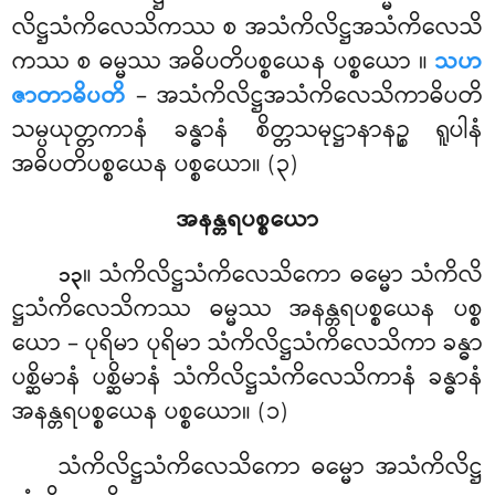
လိဋ္ဌသံကိလေသိကဿ စ အသံကိလိဋ္ဌအသံကိလေသိ
ကဿ စ ဓမ္မဿ အဓိပတိပစ္စယေန ပစ္စယော
။
သဟ
ဇာတာဓိပတိ
– အသံကိလိဋ္ဌအသံကိလေသိကာဓိပတိ
သမ္ပယုတ္တကာနံ ခန္ဓာနံ စိတ္တသမုဋ္ဌာနာနဉ္စ ရူပါနံ
အဓိပတိပစ္စယေန ပစ္စယော။ (၃)
အနန္တရပစ္စယော
။ သံကိလိဋ္ဌသံကိလေသိကော ဓမ္မော သံကိလိ
၁၃
ဋ္ဌသံကိလေသိကဿ ဓမ္မဿ အနန္တရပစ္စယေန ပစ္စ
ယော – ပုရိမာ ပုရိမာ သံကိလိဋ္ဌသံကိလေသိကာ ခန္ဓာ
ပစ္ဆိမာနံ ပစ္ဆိမာနံ သံကိလိဋ္ဌသံကိလေသိကာနံ ခန္ဓာနံ
အနန္တရပစ္စယေန ပစ္စယော။ (၁)
သံကိလိဋ္ဌသံကိလေသိကော
ဓမ္မော အသံကိလိဋ္ဌ