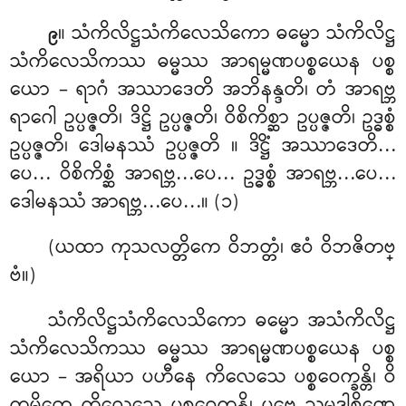
။ သံကိလိဋ္ဌသံကိလေသိကော ဓမ္မော သံကိလိဋ္ဌ
၉
သံကိလေသိကဿ ဓမ္မဿ
အာရမ္မဏပစ္စယေန ပစ္စ
ယော – ရာဂံ အဿာဒေတိ အဘိနန္ဒတိ၊ တံ အာရဗ္ဘ
ရာဂေါ ဥပ္ပဇ္ဇတိ၊ ဒိဋ္ဌိ ဥပ္ပဇ္ဇတိ၊ ဝိစိကိစ္ဆာ ဥပ္ပဇ္ဇတိ၊ ဥဒ္ဓစ္စံ
ဥပ္ပဇ္ဇတိ၊ ဒေါမနဿံ ဥပ္ပဇ္ဇတိ
။ ဒိဋ္ဌိံ အဿာဒေတိ…
ပေ… ဝိစိကိစ္ဆံ အာရဗ္ဘ…ပေ… ဥဒ္ဓစ္စံ အာရဗ္ဘ…ပေ…
ဒေါမနဿံ အာရဗ္ဘ…ပေ…။ (၁)
(ယထာ ကုသလတ္တိကေ ဝိဘတ္တံ၊ ဧဝံ ဝိဘဇိတဗ္
ဗံ။)
သံကိလိဋ္ဌသံကိလေသိကော ဓမ္မော အသံကိလိဋ္ဌ
သံကိလေသိကဿ ဓမ္မဿ အာရမ္မဏပစ္စယေန ပစ္စ
ယော – အရိယာ ပဟီနေ ကိလေသေ ပစ္စဝေက္ခန္တိ၊ ဝိ
က္ခမ္ဘိတေ ကိလေသေ ပစ္စဝေက္ခန္တိ၊ ပုဗ္ဗေ သမုဒါစိဏ္ဏေ