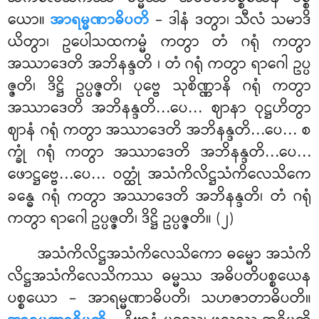
ယော။
အာရမ္မဏာဓိပတိ
– ဒါနံ ဒတွာ၊ သီလံ သမာဒိ
ယိတွာ၊ ဥပေါသထကမ္မံ ကတွာ တံ ဂရုံ ကတွာ
အဿာဒေတိ အဘိနန္ဒတိ
၊ တံ ဂရုံ ကတွာ ရာဂေါ ဥပ္ပ
ဇ္ဇတိ၊ ဒိဋ္ဌိ ဥပ္ပဇ္ဇတိ၊ ပုဗ္ဗေ သုစိဏ္ဏာနိ
ဂရုံ ကတွာ
အဿာဒေတိ အဘိနန္ဒတိ…ပေ… ဈာနာ ဝုဋ္ဌဟိတွာ
ဈာနံ ဂရုံ ကတွာ အဿာဒေတိ အဘိနန္ဒတိ…ပေ… စ
က္ခုံ ဂရုံ ကတွာ အဿာဒေတိ အဘိနန္ဒတိ…ပေ…
ဖောဋ္ဌဗ္ဗေ…ပေ… ဝတ္ထုံ အသံကိလိဋ္ဌသံကိလေသိကေ
ခန္ဓေ ဂရုံ ကတွာ အဿာဒေတိ အဘိနန္ဒတိ၊ တံ ဂရုံ
ကတွာ ရာဂေါ ဥပ္ပဇ္ဇတိ၊ ဒိဋ္ဌိ ဥပ္ပဇ္ဇတိ။ (၂)
အသံကိလိဋ္ဌအသံကိလေသိကော ဓမ္မော အသံကိ
လိဋ္ဌအသံကိလေသိကဿ ဓမ္မဿ အဓိပတိပစ္စယေန
ပစ္စယော – အာရမ္မဏာဓိပတိ၊ သဟဇာတာဓိပတိ။