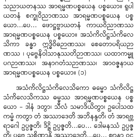
သညာယတနဿ အာရမ္မဏပစ္စယေန ပစ္စယော။ ရူပါ
ယတနံ စက္ခုဝိညာဏဿ အာရမ္မဏပစ္စယေန ပစ္စ
ယော…ပေ… ဖောဋ္ဌဗ္ဗာယတနံ ကာယဝိညာဏဿ
အာရမ္မဏပစ္စယေန ပစ္စယော။ အသံကိလိဋ္ဌသံကိလေ
သိကာ ခန္ဓာ ဣဒ္ဓိဝိဓဉာဏဿ၊ စေတောပရိယဉာ
ဏဿ
၊ ပုဗ္ဗေနိဝါသာနုဿတိဉာဏဿ၊ ယထာကမ္မူ
ပဂဉာဏဿ၊ အနာဂတံသဉာဏဿ၊ အာဝဇ္ဇနာယ
အာရမ္မဏပစ္စယေန ပစ္စယော။ (၁)
အသံကိလိဋ္ဌသံကိလေသိကော ဓမ္မော သံကိလိဋ္ဌ
သံကိလေသိကဿ ဓမ္မဿ အာရမ္မဏပစ္စယေန ပစ္စ
ယော – ဒါနံ ဒတွာ၊ သီလံ သမာဒိယိတွာ၊ ဥပေါသထ
ကမ္မံ ကတွာ တံ အဿာဒေတိ အဘိနန္ဒတိ၊ တံ အာရဗ္ဘ
ရာဂေါ ဥပ္ပဇ္ဇတိ၊ ဒိဋ္ဌိ ဥပ္ပဇ္ဇတိ…ပေ… ဒေါမနဿံ ဥပ္ပဇ္ဇ
တိ၊ ပုဗ္ဗေ သုစိဏ္ဏာနိ အဿာဒေတိ…ပေ… ဈာနာ ဝုဋ္ဌ