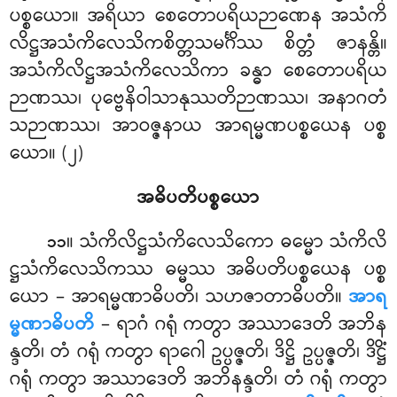
ပစ္စယော။ အရိယာ စေတောပရိယဉာဏေန အသံကိ
လိဋ္ဌအသံကိလေသိကစိတ္တသမင်္ဂိဿ စိတ္တံ ဇာနန္တိ။
အသံကိလိဋ္ဌအသံကိလေသိကာ ခန္ဓာ စေတောပရိယ
ဉာဏဿ၊ ပုဗ္ဗေနိဝါသာနုဿတိဉာဏဿ၊ အနာဂတံ
သဉာဏဿ၊ အာဝဇ္ဇနာယ အာရမ္မဏပစ္စယေန ပစ္စ
ယော။ (၂)
အဓိပတိပစ္စယော
။ သံကိလိဋ္ဌသံကိလေသိကော
ဓမ္မော သံကိလိ
၁၁
ဋ္ဌသံကိလေသိကဿ ဓမ္မဿ အဓိပတိပစ္စယေန ပစ္စ
ယော – အာရမ္မဏာဓိပတိ၊ သဟဇာတာဓိပတိ။
အာရ
မ္မဏာဓိပတိ
– ရာဂံ ဂရုံ ကတွာ အဿာဒေတိ အဘိန
န္ဒတိ၊ တံ ဂရုံ ကတွာ ရာဂေါ ဥပ္ပဇ္ဇတိ၊ ဒိဋ္ဌိ ဥပ္ပဇ္ဇတိ၊ ဒိဋ္ဌိံ
ဂရုံ ကတွာ အဿာဒေတိ အဘိနန္ဒတိ၊ တံ ဂရုံ ကတွာ