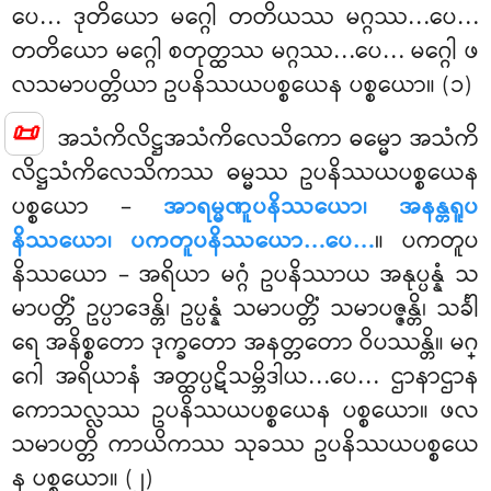
ပေ… ဒုတိယော မဂ္ဂေါ တတိယဿ မဂ္ဂဿ…ပေ…
တတိယော မဂ္ဂေါ စတုတ္ထဿ
မဂ္ဂဿ…ပေ… မဂ္ဂေါ ဖ
လသမာပတ္တိယာ ဥပနိဿယပစ္စယေန ပစ္စယော။ (၁)
📜
အသံကိလိဋ္ဌအသံကိလေသိကော ဓမ္မော အသံကိ
လိဋ္ဌသံကိလေသိကဿ ဓမ္မဿ ဥပနိဿယပစ္စယေန
ပစ္စယော –
အာရမ္မဏူပနိဿယော၊ အနန္တရူပ
နိဿယော၊ ပကတူပနိဿယော…ပေ…
။ ပကတူပ
နိဿယော – အရိယာ မဂ္ဂံ ဥပနိဿာယ အနုပ္ပန္နံ သ
မာပတ္တိံ ဥပ္ပာဒေန္တိ၊ ဥပ္ပန္နံ သမာပတ္တိံ သမာပဇ္ဇန္တိ၊ သင်္ခါ
ရေ အနိစ္စတော ဒုက္ခတော အနတ္တတော ဝိပဿန္တိ။ မဂ္
ဂေါ အရိယာနံ အတ္ထပ္ပဋိသမ္ဘိဒါယ…ပေ… ဌာနာဌာန
ကောသလ္လဿ ဥပနိဿယပစ္စယေန ပစ္စယော။ ဖလ
သမာပတ္တိ ကာယိကဿ သုခဿ ဥပနိဿယပစ္စယေ
န ပစ္စယော။ (၂)