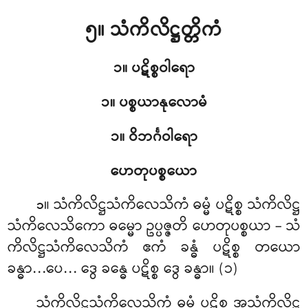
၅။ သံကိလိဋ္ဌတ္တိကံ
၁။ ပဋိစ္စဝါရော
၁။ ပစ္စယာနုလောမံ
၁။ ဝိဘင်္ဂဝါရော
ဟေတုပစ္စယော
။ သံကိလိဋ္ဌသံကိလေသိကံ
ဓမ္မံ ပဋိစ္စ သံကိလိဋ္ဌ
၁
သံကိလေသိကော ဓမ္မော ဥပ္ပဇ္ဇတိ ဟေတုပစ္စယာ – သံ
ကိလိဋ္ဌသံကိလေသိကံ ဧကံ ခန္ဓံ ပဋိစ္စ တယော
ခန္ဓာ…ပေ… ဒွေ ခန္ဓေ ပဋိစ္စ ဒွေ ခန္ဓာ။ (၁)
သံကိလိဋ္ဌသံကိလေသိကံ ဓမ္မံ ပဋိစ္စ အသံကိလိဋ္ဌ