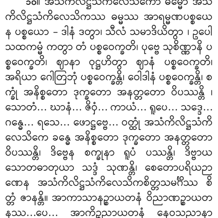
။ အသံကိလိဋ္ဌသံကိလေသိကော ဓမ္မော အသံ
၁၀
ကိလိဋ္ဌသံကိလေသိကဿ ဓမ္မဿ အာရမ္မဏပစ္စယေ
န ပစ္စယော – ဒါနံ ဒတွာ၊ သီလံ သမာဒိယိတွာ
၊ ဥပေါ
သထကမ္မံ ကတွာ တံ ပစ္စဝေက္ခတိ၊ ပုဗ္ဗေ သုစိဏ္ဏာနိ ပ
စ္စဝေက္ခတိ၊ ဈာနာ ဝုဋ္ဌဟိတွာ ဈာနံ ပစ္စဝေက္ခတိ၊
အရိယာ ဂေါတြဘုံ ပစ္စဝေက္ခန္တိ၊ ဝေါဒါနံ ပစ္စဝေက္ခန္တိ၊ စ
က္ခုံ အနိစ္စတော ဒုက္ခတော အနတ္တတော ဝိပဿန္တိ
၊
သောတံ… ဃာနံ… ဇိဝှံ… ကာယံ… ရူပေ… သဒ္ဒေ…
ဂန္ဓေ… ရသေ… ဖောဋ္ဌဗ္ဗေ… ဝတ္ထုံ အသံကိလိဋ္ဌသံကိ
လေသိကေ ခန္ဓေ အနိစ္စတော ဒုက္ခတော အနတ္တတော
ဝိပဿန္တိ၊ ဒိဗ္ဗေန စက္ခုနာ ရူပံ ပဿန္တိ၊ ဒိဗ္ဗာယ
သောတဓာတုယာ သဒ္ဒံ သုဏန္တိ၊ စေတောပရိယဉာ
ဏေန အသံကိလိဋ္ဌသံကိလေသိကစိတ္တသမင်္ဂိဿ စိ
တ္တံ ဇာနန္တိ။ အာကာသာနဉ္စာယတနံ ဝိညာဏဉ္စာယတ
နဿ…ပေ… အာကိဉ္စညာယတနံ နေဝသညာနာ