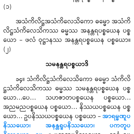
(၁)
အသံကိလိဋ္ဌအသံကိလေသိကော ဓမ္မော အသံကိ
လိဋ္ဌသံကိလေသိကဿ ဓမ္မဿ အနန္တရပစ္စယေန ပစ္စ
ယော – ဖလံ ဝုဋ္ဌာနဿ အနန္တရပစ္စယေန ပစ္စယော။
(၂)
သမနန္တရပစ္စယာဒိ
။ သံကိလိဋ္ဌသံကိလေသိကော ဓမ္မော သံကိလိ
၁၄
ဋ္ဌသံကိလေသိကဿ ဓမ္မဿ သမနန္တရပစ္စယေန ပစ္စ
ယော…ပေ… သဟဇာတပစ္စယေန ပစ္စယော…
အညမညပစ္စယေန ပစ္စယော… နိဿယပစ္စယေန ပစ္စ
ယော… ဥပနိဿယပစ္စယေန ပစ္စယော –
အာရမ္မဏူပ
နိဿယော၊ အနန္တရူပနိဿယော၊ ပကတူပ