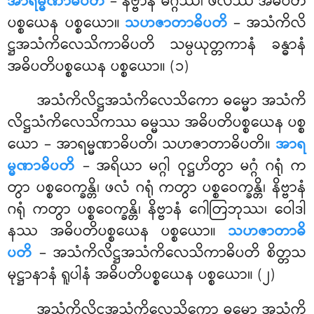
အာရမ္မဏာဓိပတိ
– နိဗ္ဗာနံ မဂ္ဂဿ၊ ဖလဿ အဓိပတိ
ပစ္စယေန ပစ္စယော။
သဟဇာတာဓိပတိ
– အသံကိလိ
ဋ္ဌအသံကိလေသိကာဓိပတိ သမ္ပယုတ္တကာနံ ခန္ဓာနံ
အဓိပတိပစ္စယေန ပစ္စယော။ (၁)
အသံကိလိဋ္ဌအသံကိလေသိကော
ဓမ္မော အသံကိ
လိဋ္ဌသံကိလေသိကဿ ဓမ္မဿ အဓိပတိပစ္စယေန ပစ္စ
ယော – အာရမ္မဏာဓိပတိ၊ သဟဇာတာဓိပတိ။
အာရ
မ္မဏာဓိပတိ
– အရိယာ မဂ္ဂါ ဝုဋ္ဌဟိတွာ မဂ္ဂံ ဂရုံ က
တွာ ပစ္စဝေက္ခန္တိ၊ ဖလံ ဂရုံ ကတွာ ပစ္စဝေက္ခန္တိ၊ နိဗ္ဗာနံ
ဂရုံ ကတွာ ပစ္စဝေက္ခန္တိ၊ နိဗ္ဗာနံ ဂေါတြဘုဿ၊ ဝေါဒါ
နဿ အဓိပတိပစ္စယေန ပစ္စယော။
သဟဇာတာဓိ
ပတိ
– အသံကိလိဋ္ဌအသံကိလေသိကာဓိပတိ စိတ္တသ
မုဋ္ဌာနာနံ ရူပါနံ အဓိပတိပစ္စယေန ပစ္စယော။ (၂)
အသံကိလိဋ္ဌအသံကိလေသိကော ဓမ္မော အသံကိ