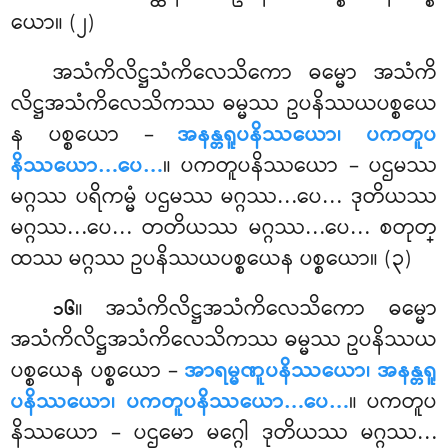
ယော။ (၂)
အသံကိလိဋ္ဌသံကိလေသိကော ဓမ္မော အသံကိ
လိဋ္ဌအသံကိလေသိကဿ ဓမ္မဿ ဥပနိဿယပစ္စယေ
န ပစ္စယော –
အနန္တရူပနိဿယော၊ ပကတူပ
နိဿယော…ပေ…
။ ပကတူပနိဿယော – ပဌမဿ
မဂ္ဂဿ ပရိကမ္မံ ပဌမဿ မဂ္ဂဿ…ပေ… ဒုတိယဿ
မဂ္ဂဿ…ပေ… တတိယဿ မဂ္ဂဿ…ပေ… စတုတ္
ထဿ မဂ္ဂဿ ဥပနိဿယပစ္စယေန ပစ္စယော။ (၃)
။ အသံကိလိဋ္ဌအသံကိလေသိကော
ဓမ္မော
၁၆
အသံကိလိဋ္ဌအသံကိလေသိကဿ ဓမ္မဿ ဥပနိဿယ
ပစ္စယေန ပစ္စယော –
အာရမ္မဏူပနိဿယော၊ အနန္တရူ
ပနိဿယော၊ ပကတူပနိဿယော…ပေ…
။ ပကတူပ
နိဿယော – ပဌမော မဂ္ဂေါ ဒုတိယဿ မဂ္ဂဿ…