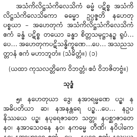
အသံကိလိဋ္ဌသံကိလေသိကံ ဓမ္မံ ပဋိစ္စ အသံကိ
လိဋ္ဌသံကိလေသိကော ဓမ္မော ဥပ္ပဇ္ဇတိ နဟေတု
ပစ္စယာ – အဟေတုကံ အသံကိလိဋ္ဌသံကိလေသိကံ
ဧကံ ခန္ဓံ ပဋိစ္စ တယော ခန္ဓာ စိတ္တသမုဋ္ဌာနဉ္စ ရူပံ…
ပေ… အဟေတုကပဋိသန္ဓိက္ခဏေ…ပေ… အသညသ
တ္တာနံ ဧကံ မဟာဘူတံ။ (သံခိတ္တံ။) (၁)
(ယထာ ကုသလတ္တိကေ ဝိဘတ္တံ၊ ဧဝံ ဝိဘဇိတဗ္ဗံ။)
သုဒ္ဓံ
။ နဟေတုယာ
ဒွေ၊ နအာရမ္မဏေ ပဉ္စ၊ န
၅
အဓိပတိယာ ဆ၊ နအနန္တရေ ပဉ္စ…ပေ… နဥပ
နိဿယေ ပဉ္စ၊ နပုရေဇာတေ သတ္တ၊ နပစ္ဆာဇာတေ
နဝ၊ နအာသေဝနေ နဝ၊ နကမ္မေ တီဏိ၊ နဝိပါကေ