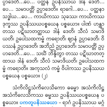
ပ္ပာဒေတိ…ပေ… ပတ္ထနံ ဥပနိဿာယ ဒါနံ ဒေတိ…
ပေ… သမာပတ္တိံ ဥပ္ပာဒေတိ။ ရာဂေါ…ပေ… ပတ္ထနာ
သဒ္ဓါယ…ပေ… ကာယိကဿ သုခဿ၊ ကာယိကဿ
ဒုက္ခဿ ဥပနိဿယပစ္စယေန ပစ္စယော။ ပါဏံ ဟန္တွာ
တဿ ပဋိဃာတတ္ထာယ ဒါနံ ဒေတိ၊ သီလံ သမာဒိ
ယတိ၊ ဥပေါသထကမ္မံ ကရောတိ၊ ဈာနံ ဥပ္ပာဒေတိ၊ ဝိ
ပဿနံ
ဥပ္ပာဒေတိ၊ အဘိညံ ဥပ္ပာဒေတိ၊ သမာပတ္တိံ ဥပ္
ပာဒေတိ…ပေ… သင်္ဃံ ဘိန္ဒိတွာ တဿ ပဋိဃာတတ္
ထာယ ဒါနံ ဒေတိ၊ သီလံ သမာဒိယတိ၊ ဥပေါသထက
မ္မံ ကရောတိ။ အကုသလံ ကမ္မံ ဝိပါကဿ ဥပနိဿယ
ပစ္စယေန ပစ္စယော။ (၂)
သံကိလိဋ္ဌသံကိလေသိကော ဓမ္မော အသံကိလိဋ္ဌ
အသံကိလေသိကဿ ဓမ္မဿ ဥပနိဿယပစ္စယေန ပ
စ္စယော။
ပကတူပနိဿယော
– ရာဂံ ဥပနိဿာယ မဂ္ဂံ