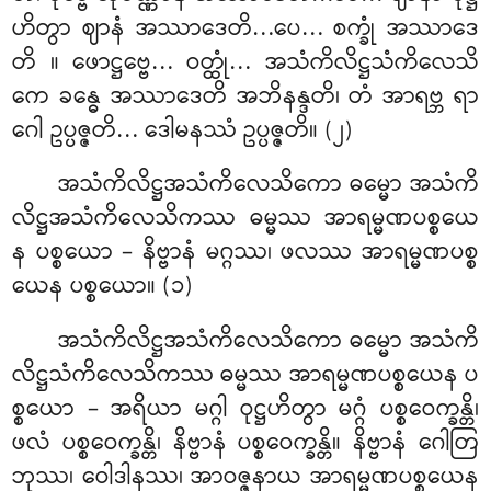
ဟိတွာ ဈာနံ အဿာဒေတိ…ပေ… စက္ခုံ အဿာဒေ
တိ
။ ဖောဋ္ဌဗ္ဗေ… ဝတ္ထုံ… အသံကိလိဋ္ဌသံကိလေသိ
ကေ ခန္ဓေ အဿာဒေတိ အဘိနန္ဒတိ၊ တံ အာရဗ္ဘ ရာ
ဂေါ ဥပ္ပဇ္ဇတိ… ဒေါမနဿံ ဥပ္ပဇ္ဇတိ။ (၂)
အသံကိလိဋ္ဌအသံကိလေသိကော ဓမ္မော အသံကိ
လိဋ္ဌအသံကိလေသိကဿ ဓမ္မဿ အာရမ္မဏပစ္စယေ
န ပစ္စယော – နိဗ္ဗာနံ မဂ္ဂဿ၊ ဖလဿ အာရမ္မဏပစ္စ
ယေန ပစ္စယော။ (၁)
အသံကိလိဋ္ဌအသံကိလေသိကော ဓမ္မော အသံကိ
လိဋ္ဌသံကိလေသိကဿ ဓမ္မဿ အာရမ္မဏပစ္စယေန ပ
စ္စယော – အရိယာ မဂ္ဂါ ဝုဋ္ဌဟိတွာ မဂ္ဂံ ပစ္စဝေက္ခန္တိ၊
ဖလံ ပစ္စဝေက္ခန္တိ၊ နိဗ္ဗာနံ ပစ္စဝေက္ခန္တိ။ နိဗ္ဗာနံ ဂေါတြ
ဘုဿ၊ ဝေါဒါနဿ၊ အာဝဇ္ဇနာယ အာရမ္မဏပစ္စယေန