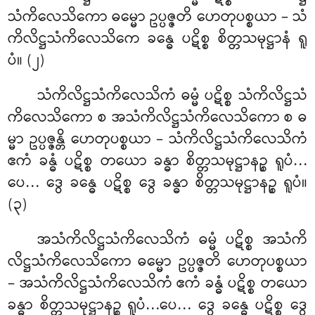
သံကိလေသိကော ဓမ္မော ဥပ္ပဇ္ဇတိ ဟေတုပစ္စယာ – သံ
ကိလိဋ္ဌသံကိလေသိကေ ခန္ဓေ ပဋိစ္စ စိတ္တသမုဋ္ဌာနံ ရူ
ပံ။ (၂)
သံကိလိဋ္ဌသံကိလေသိကံ ဓမ္မံ ပဋိစ္စ သံကိလိဋ္ဌသံ
ကိလေသိကော စ အသံကိလိဋ္ဌသံကိလေသိကော စ ဓ
မ္မာ ဥပ္ပဇ္ဇန္တိ ဟေတုပစ္စယာ – သံကိလိဋ္ဌသံကိလေသိကံ
ဧကံ ခန္ဓံ ပဋိစ္စ တယော ခန္ဓာ စိတ္တသမုဋ္ဌာနဉ္စ ရူပံ…
ပေ… ဒွေ ခန္ဓေ ပဋိစ္စ ဒွေ ခန္ဓာ စိတ္တသမုဋ္ဌာနဉ္စ ရူပံ။
(၃)
အသံကိလိဋ္ဌသံကိလေသိကံ ဓမ္မံ ပဋိစ္စ အသံကိ
လိဋ္ဌသံကိလေသိကော ဓမ္မော ဥပ္ပဇ္ဇတိ ဟေတုပစ္စယာ
– အသံကိလိဋ္ဌသံကိလေသိကံ ဧကံ ခန္ဓံ ပဋိစ္စ တယော
ခန္ဓာ စိတ္တသမုဋ္ဌာနဉ္စ ရူပံ…ပေ… ဒွေ ခန္ဓေ ပဋိစ္စ ဒွေ