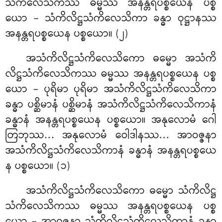
သံကိလေသိကဿ ဓမ္မဿ အနန္တရပစ္စယေန ပစ္စ
ယော – သံကိလိဋ္ဌသံကိလေသိကာ ခန္ဓာ ဝုဋ္ဌာနဿ
အနန္တရပစ္စယေန ပစ္စယော။ (၂)
အသံကိလိဋ္ဌသံကိလေသိကော ဓမ္မော အသံကိ
လိဋ္ဌသံကိလေသိကဿ ဓမ္မဿ အနန္တရပစ္စယေန ပစ္စ
ယော – ပုရိမာ ပုရိမာ အသံကိလိဋ္ဌသံကိလေသိကာ
ခန္ဓာ ပစ္ဆိမာနံ ပစ္ဆိမာနံ အသံကိလိဋ္ဌသံကိလေသိကာနံ
ခန္ဓာနံ အနန္တရပစ္စယေန ပစ္စယော။ အနုလောမံ ဂေါ
တြဘုဿ… အနုလောမံ ဝေါဒါနဿ… အာဝဇ္ဇနာ
အသံကိလိဋ္ဌသံကိလေသိကာနံ ခန္ဓာနံ အနန္တရပစ္စယေ
န ပစ္စယော။ (၁)
အသံကိလိဋ္ဌသံကိလေသိကော ဓမ္မော သံကိလိဋ္ဌ
သံကိလေသိကဿ ဓမ္မဿ အနန္တရပစ္စယေန ပစ္စ
ယော – အာဝဇ္ဇနာ သံကိလိဋ္ဌသံကိလေသိကာနံ ခန္ဓာ