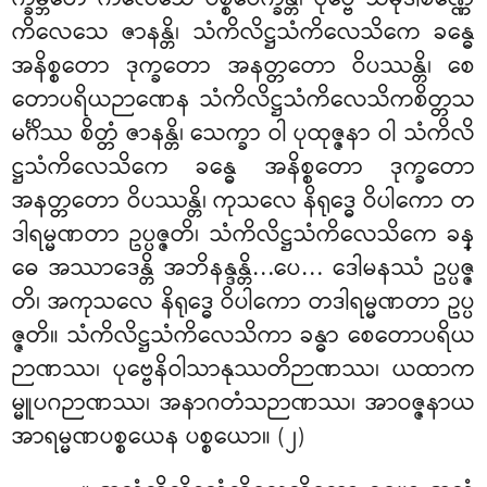
ကိလေသေ ဇာနန္တိ၊ သံကိလိဋ္ဌသံကိလေသိကေ ခန္ဓေ
အနိစ္စတော ဒုက္ခတော အနတ္တတော ဝိပဿန္တိ၊ စေ
တောပရိယဉာဏေန သံကိလိဋ္ဌသံကိလေသိကစိတ္တသ
မင်္ဂိဿ စိတ္တံ ဇာနန္တိ၊ သေက္ခာ ဝါ ပုထုဇ္ဇနာ ဝါ သံကိလိ
ဋ္ဌသံကိလေသိကေ ခန္ဓေ အနိစ္စတော ဒုက္ခတော
အနတ္တတော ဝိပဿန္တိ၊ ကုသလေ နိရုဒ္ဓေ ဝိပါကော တ
ဒါရမ္မဏတာ ဥပ္ပဇ္ဇတိ၊ သံကိလိဋ္ဌသံကိလေသိကေ ခန္
ဓေ အဿာဒေန္တိ အဘိနန္ဒန္တိ…ပေ… ဒေါမနဿံ ဥပ္ပဇ္ဇ
တိ၊ အကုသလေ နိရုဒ္ဓေ ဝိပါကော တဒါရမ္မဏတာ ဥပ္ပ
ဇ္ဇတိ။ သံကိလိဋ္ဌသံကိလေသိကာ ခန္ဓာ စေတောပရိယ
ဉာဏဿ၊ ပုဗ္ဗေနိဝါသာနုဿတိဉာဏဿ၊ ယထာက
မ္မူပဂဉာဏဿ၊ အနာဂတံသဉာဏဿ၊ အာဝဇ္ဇနာယ
အာရမ္မဏပစ္စယေန ပစ္စယော။ (၂)