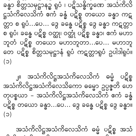
ခန္ဓာ စိတ္တသမုဋ္ဌာနဉ္စ ရူပံ
၊ ပဋိသန္ဓိက္ခဏေ အသံကိလိ
ဋ္ဌသံကိလေသိကံ ဧကံ ခန္ဓံ ပဋိစ္စ တယော ခန္ဓာ ကဋ
တ္တာ စ ရူပံ…ပေ… ဒွေ ခန္ဓေ ပဋိစ္စ ဒွေ ခန္ဓာ ကဋတ္တာ
စ ရူပံ၊ ခန္ဓေ ပဋိစ္စ ဝတ္ထု၊ ဝတ္ထုံ ပဋိစ္စ ခန္ဓာ၊ ဧကံ မဟာ
ဘူတံ ပဋိစ္စ တယော မဟာဘူတာ…ပေ… မဟာဘူ
တေ ပဋိစ္စ စိတ္တသမုဋ္ဌာနံ ရူပံ ကဋတ္တာရူပံ ဥပါဒါရူပံ။
(၁)
။ အသံကိလိဋ္ဌအသံကိလေသိကံ
ဓမ္မံ ပဋိစ္စ
၂
အသံကိလိဋ္ဌအသံကိလေသိကော ဓမ္မော ဥပ္ပဇ္ဇတိ ဟေ
တုပစ္စယာ – အသံကိလိဋ္ဌအသံကိလေသိကံ ဧကံ ခန္ဓံ
ပဋိစ္စ တယော ခန္ဓာ…ပေ… ဒွေ ခန္ဓေ ပဋိစ္စ ဒွေ ခန္ဓာ။
(၁)
အသံကိလိဋ္ဌအသံကိလေသိကံ ဓမ္မံ ပဋိစ္စ အသံ