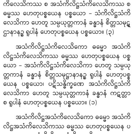
ကိလေသိကဿ စ အသံကိလိဋ္ဌသံကိလေသိကဿ စ
ဓမ္မဿ ဟေတုပစ္စယေန ပစ္စယော – သံကိလိဋ္ဌသံကိ
လေသိကာ ဟေတူ သမ္ပယုတ္တကာနံ ခန္ဓာနံ စိတ္တသမုဋ္
ဌာနာနဉ္စ ရူပါနံ ဟေတုပစ္စယေန ပစ္စယော။ (၃)
အသံကိလိဋ္ဌသံကိလေသိကော ဓမ္မော အသံကိ
လိဋ္ဌသံကိလေသိကဿ ဓမ္မဿ ဟေတုပစ္စယေန ပစ္စ
ယော – အသံကိလိဋ္ဌသံကိလေသိကာ ဟေတူ သမ္ပယု
တ္တကာနံ ခန္ဓာနံ စိတ္တသမုဋ္ဌာနာနဉ္စ ရူပါနံ ဟေတုပစ္စ
ယေန ပစ္စယော၊ ပဋိသန္ဓိက္ခဏေ အသံကိလိဋ္ဌသံကိ
လေသိကာ ဟေတူ သမ္ပယုတ္တကာနံ ခန္ဓာနံ ကဋတ္တာ
စ ရူပါနံ ဟေတုပစ္စယေန ပစ္စယော။ (၁)
အသံကိလိဋ္ဌအသံကိလေသိကော ဓမ္မော အသံကိ
လိဋ္ဌအသံကိလေသိကဿ ဓမ္မဿ ဟေတုပစ္စယေန ပ