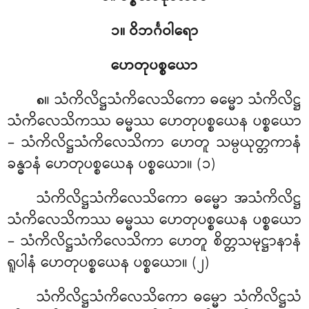
၁။ ဝိဘင်္ဂဝါရော
ဟေတုပစ္စယော
။ သံကိလိဋ္ဌသံကိလေသိကော
ဓမ္မော သံကိလိဋ္ဌ
၈
သံကိလေသိကဿ ဓမ္မဿ ဟေတုပစ္စယေန ပစ္စယော
– သံကိလိဋ္ဌသံကိလေသိကာ ဟေတူ သမ္ပယုတ္တကာနံ
ခန္ဓာနံ ဟေတုပစ္စယေန ပစ္စယော။ (၁)
သံကိလိဋ္ဌသံကိလေသိကော
ဓမ္မော အသံကိလိဋ္ဌ
သံကိလေသိကဿ ဓမ္မဿ ဟေတုပစ္စယေန ပစ္စယော
– သံကိလိဋ္ဌသံကိလေသိကာ ဟေတူ စိတ္တသမုဋ္ဌာနာနံ
ရူပါနံ ဟေတုပစ္စယေန ပစ္စယော။ (၂)
သံကိလိဋ္ဌသံကိလေသိကော
ဓမ္မော သံကိလိဋ္ဌသံ