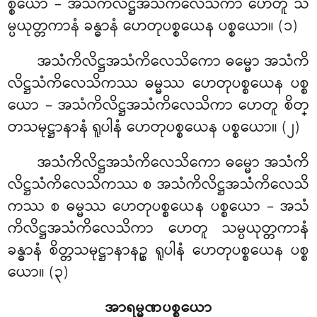
စ္စယော – အသံကိလိဋ္ဌအသံကိလေသိကာ ဟေတူ သ
မ္ပယုတ္တကာနံ ခန္ဓာနံ ဟေတုပစ္စယေန ပစ္စယော။ (၁)
အသံကိလိဋ္ဌအသံကိလေသိကော ဓမ္မော အသံကိ
လိဋ္ဌသံကိလေသိကဿ ဓမ္မဿ ဟေတုပစ္စယေန ပစ္စ
ယော – အသံကိလိဋ္ဌအသံကိလေသိကာ ဟေတူ စိတ္
တသမုဋ္ဌာနာနံ ရူပါနံ ဟေတုပစ္စယေန ပစ္စယော။ (၂)
အသံကိလိဋ္ဌအသံကိလေသိကော
ဓမ္မော အသံကိ
လိဋ္ဌသံကိလေသိကဿ စ အသံကိလိဋ္ဌအသံကိလေသိ
ကဿ စ ဓမ္မဿ ဟေတုပစ္စယေန ပစ္စယော – အသံ
ကိလိဋ္ဌအသံကိလေသိကာ ဟေတူ သမ္ပယုတ္တကာနံ
ခန္ဓာနံ စိတ္တသမုဋ္ဌာနာနဉ္စ ရူပါနံ ဟေတုပစ္စယေန ပစ္စ
ယော။ (၃)
အာရမ္မဏပစ္စယော