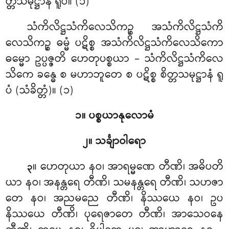
တ္တသမုဋ္ဌာနံ ရူပံ။ (၁)
သံကိလိဋ္ဌသံကိလေသိကဉ္စ အသံကိလိဋ္ဌသံကိ
လေသိကဉ္စ ဓမ္မံ ပဋိစ္စ အသံကိလိဋ္ဌသံကိလေသိကော
ဓမ္မော ဥပ္ပဇ္ဇတိ ဟေတုပစ္စယာ – သံကိလိဋ္ဌသံကိလေ
သိကေ ခန္ဓေ စ မဟာဘူတေ စ ပဋိစ္စ စိတ္တသမုဋ္ဌာနံ ရူ
ပံ (သံခိတ္တံ)။ (၁)
၁။ ပစ္စယာနုလောမံ
၂။ သင်္ချာဝါရော
။ ဟေတုယာ
နဝ၊ အာရမ္မဏေ တီဏိ၊ အဓိပတိ
၃
ယာ နဝ၊ အနန္တရေ တီဏိ၊ သမနန္တရေ တီဏိ၊ သဟဇာ
တေ နဝ၊ အညမညေ တီဏိ၊ နိဿယေ နဝ၊ ဥပ
နိဿယေ တီဏိ၊ ပုရေဇာတေ တီဏိ၊ အာသေဝနေ