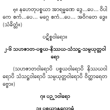
။ နဟေတုပစ္စယာ အာရမ္မဏေ ဒွေ…ပေ… ဝိပါ
၇
ကေ ဧကံ…ပေ… မဂ္ဂေ ဧကံ…ပေ… အဝိဂတေ ဒွေ။
(သံခိတ္တံ။)
ပဋိစ္စဝါရော။
၂-၆ သဟဇာတ-ပစ္စယ-နိဿယ-သံသဋ္ဌ-သမ္ပယုတ္တဝါ
ရော
(သဟဇာတဝါရောပိ ပစ္စယဝါရောပိ နိဿယဝါ
ရောပိ သံသဋ္ဌဝါရောပိ သမ္ပယုတ္တဝါရောပိ ဝိတ္ထာရေတ
ဗ္ဗော။)
၇။ ပဉှာဝါရော
၁။ ပစ္စယာနုလောမံ