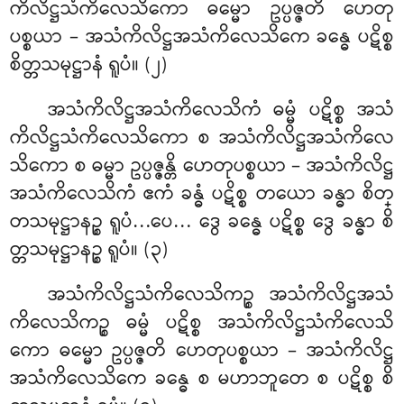
ကိလိဋ္ဌသံကိလေသိကော ဓမ္မော ဥပ္ပဇ္ဇတိ ဟေတု
ပစ္စယာ – အသံကိလိဋ္ဌအသံကိလေသိကေ ခန္ဓေ ပဋိစ္စ
စိတ္တသမုဋ္ဌာနံ ရူပံ။ (၂)
အသံကိလိဋ္ဌအသံကိလေသိကံ
ဓမ္မံ ပဋိစ္စ အသံ
ကိလိဋ္ဌသံကိလေသိကော စ အသံကိလိဋ္ဌအသံကိလေ
သိကော စ ဓမ္မာ ဥပ္ပဇ္ဇန္တိ ဟေတုပစ္စယာ – အသံကိလိဋ္ဌ
အသံကိလေသိကံ ဧကံ ခန္ဓံ ပဋိစ္စ တယော ခန္ဓာ စိတ္
တသမုဋ္ဌာနဉ္စ ရူပံ…ပေ… ဒွေ ခန္ဓေ ပဋိစ္စ ဒွေ ခန္ဓာ စိ
တ္တသမုဋ္ဌာနဉ္စ ရူပံ။ (၃)
အသံကိလိဋ္ဌသံကိလေသိကဉ္စ အသံကိလိဋ္ဌအသံ
ကိလေသိကဉ္စ ဓမ္မံ ပဋိစ္စ အသံကိလိဋ္ဌသံကိလေသိ
ကော ဓမ္မော ဥပ္ပဇ္ဇတိ ဟေတုပစ္စယာ – အသံကိလိဋ္ဌ
အသံကိလေသိကေ ခန္ဓေ စ မဟာဘူတေ စ ပဋိစ္စ စိ