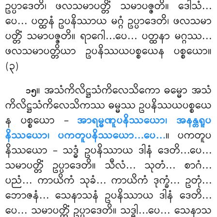
ဥပ္ပာဒေတိ၊ ဖလသမာပတ္တိံ သမာပဇ္ဇတိ။ ဒေါသံ…
ပေ… ပတ္ထနံ ဥပနိဿာယ မဂ္ဂံ ဥပ္ပာဒေတိ၊ ဖလသမာ
ပတ္တိံ သမာပဇ္ဇတိ။ ရာဂေါ…ပေ… ပတ္ထနာ မဂ္ဂဿ…
ဖလသမာပတ္တိယာ ဥပနိဿယပစ္စယေန ပစ္စယော။
(၃)
။ အသံကိလိဋ္ဌသံကိလေသိကော ဓမ္မော အသံ
၁၅
ကိလိဋ္ဌသံကိလေသိကဿ ဓမ္မဿ ဥပနိဿယပစ္စယေ
န ပစ္စယော –
အာရမ္မဏူပနိဿယော၊ အနန္တရူပ
နိဿယော၊ ပကတူပနိဿယော…ပေ…
။ ပကတူပ
နိဿယော – သဒ္ဓံ ဥပနိဿာယ ဒါနံ ဒေတိ…ပေ…
သမာပတ္တိံ ဥပ္ပာဒေတိ။ သီလံ… သုတံ… စာဂံ…
ပညံ… ကာယိကံ သုခံ… ကာယိကံ
ဒုက္ခံ… ဥတုံ…
ဘောဇနံ… သေနာသနံ ဥပနိဿာယ ဒါနံ ဒေတိ…
ပေ… သမာပတ္တိံ ဥပ္ပာဒေတိ။ သဒ္ဓါ…ပေ… သေနာသ