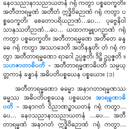
နေဝသညာနာသညာယတနံ ဂရုံ ကတွာ ပစ္စဝေက္ခတိ။
အတီတာရမ္မဏံ အတီတံ ဣဒ္ဓိဝိဓဉာဏံ ဂရုံ ကတွာ ပ
စ္စဝေက္ခတိ၊ စေတောပရိယဉာဏံ…ပေ… ပုဗ္ဗေနိဝါ
သာနုဿတိဉာဏံ…ပေ… ယထာကမ္မူပဂဉာဏံ ဂရုံ
ကတွာ ပစ္စဝေက္ခတိ။ အတီတာရမ္မဏေ အတီတေ ခန္
ဓေ ဂရုံ ကတွာ အဿာဒေတိ အဘိနန္ဒတိ၊ တံ ဂရုံ က
တွာ အတီတာရမ္မဏော ရာဂေါ ဥပ္ပဇ္ဇတိ၊ ဒိဋ္ဌိ ဥပ္ပဇ္ဇတိ
။
သဟဇာတာဓိပတိ
– အတီတာရမ္မဏာဓိပတိ သမ္ပယု
တ္တကာနံ ခန္ဓာနံ အဓိပတိပစ္စယေန ပစ္စယော။ (၁)
အတီတာရမ္မဏော ဓမ္မော အနာဂတာရမ္မဏဿ
ဓမ္မဿ အဓိပတိပစ္စယေန ပစ္စယော။
အာရမ္မဏာဓိ
ပတိ
– အနာဂတံ ဝိညာဏဉ္စာယတနံ ဂရုံ ကတွာ…
ပေ… နေဝသညာနာသညာယတနံ
…ပေ… အတီ
တာရမ္မဏံ အနာဂတံ ဣဒ္ဓိဝိဓဉာဏံ ဂရုံ ကတွာ…