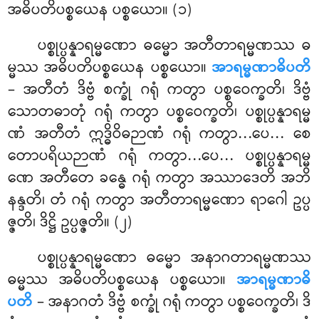
အဓိပတိပစ္စယေန ပစ္စယော။ (၁)
ပစ္စုပ္ပန္နာရမ္မဏော ဓမ္မော အတီတာရမ္မဏဿ ဓ
မ္မဿ အဓိပတိပစ္စယေန ပစ္စယော။
အာရမ္မဏာဓိပတိ
– အတီတံ ဒိဗ္ဗံ စက္ခုံ ဂရုံ ကတွာ ပစ္စဝေက္ခတိ၊ ဒိဗ္ဗံ
သောတဓာတုံ ဂရုံ ကတွာ ပစ္စဝေက္ခတိ၊ ပစ္စုပ္ပန္နာရမ္မ
ဏံ အတီတံ ဣဒ္ဓိဝိဓဉာဏံ ဂရုံ ကတွာ…ပေ… စေ
တောပရိယဉာဏံ ဂရုံ ကတွာ…ပေ… ပစ္စုပ္ပန္နာရမ္မ
ဏေ အတီတေ ခန္ဓေ ဂရုံ ကတွာ အဿာဒေတိ အဘိ
နန္ဒတိ၊ တံ ဂရုံ ကတွာ အတီတာရမ္မဏော ရာဂေါ ဥပ္ပ
ဇ္ဇတိ၊ ဒိဋ္ဌိ ဥပ္ပဇ္ဇတိ။ (၂)
ပစ္စုပ္ပန္နာရမ္မဏော ဓမ္မော အနာဂတာရမ္မဏဿ
ဓမ္မဿ အဓိပတိပစ္စယေန ပစ္စယော။
အာရမ္မဏာဓိ
ပတိ
– အနာဂတံ ဒိဗ္ဗံ စက္ခုံ ဂရုံ ကတွာ ပစ္စဝေက္ခတိ၊ ဒိ