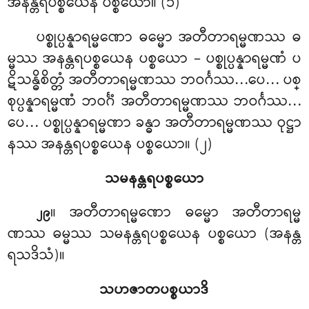
အနန္တရပစ္စယေန ပစ္စယော။ (၁)
ပစ္စုပ္ပန္နာရမ္မဏော
ဓမ္မော အတီတာရမ္မဏဿ ဓ
မ္မဿ အနန္တရပစ္စယေန ပစ္စယော – ပစ္စုပ္ပန္နာရမ္မဏံ ပ
ဋိသန္ဓိစိတ္တံ အတီတာရမ္မဏဿ ဘဝင်္ဂဿ…ပေ… ပစ္
စုပ္ပန္နာရမ္မဏံ ဘဝင်္ဂံ အတီတာရမ္မဏဿ ဘဝင်္ဂဿ…
ပေ… ပစ္စုပ္ပန္နာရမ္မဏာ ခန္ဓာ အတီတာရမ္မဏဿ ဝုဋ္ဌာ
နဿ အနန္တရပစ္စယေန ပစ္စယော။ (၂)
သမနန္တရပစ္စယော
။ အတီတာရမ္မဏော ဓမ္မော အတီတာရမ္မ
၂၉
ဏဿ ဓမ္မဿ သမနန္တရပစ္စယေန ပစ္စယော (အနန္တ
ရသဒိသံ)။
သဟဇာတပစ္စယာဒိ