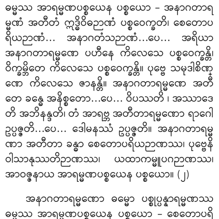
ဓမ္မဿ အာရမ္မဏပစ္စယေန ပစ္စယော – အနာဂတာရ
မ္မဏံ အတီတံ ဣဒ္ဓိဝိဓဉာဏံ ပစ္စဝေက္ခတိ၊ စေတောပ
ရိယဉာဏံ… အနာဂတံသဉာဏံ…ပေ… အရိယာ
အနာဂတာရမ္မဏေ ပဟီနေ ကိလေသေ ပစ္စဝေက္ခန္တိ၊
ဝိက္ခမ္ဘိတေ ကိလေသေ ပစ္စဝေက္ခန္တိ။ ပုဗ္ဗေ သမုဒါစိဏ္
ဏေ ကိလေသေ ဇာနန္တိ။ အနာဂတာရမ္မဏေ အတီ
တေ ခန္ဓေ အနိစ္စတော…ပေ… ဝိပဿတိ
၊ အဿာဒေ
တိ အဘိနန္ဒတိ၊ တံ အာရဗ္ဘ အတီတာရမ္မဏော ရာဂေါ
ဥပ္ပဇ္ဇတိ…ပေ… ဒေါမနဿံ ဥပ္ပဇ္ဇတိ။ အနာဂတာရမ္မ
ဏာ အတီတာ ခန္ဓာ စေတောပရိယဉာဏဿ၊ ပုဗ္ဗေနိ
ဝါသာနုဿတိဉာဏဿ၊ ယထာကမ္မူပဂဉာဏဿ၊
အာဝဇ္ဇနာယ အာရမ္မဏပစ္စယေန ပစ္စယော။ (၂)
အနာဂတာရမ္မဏော ဓမ္မော ပစ္စုပ္ပန္နာရမ္မဏဿ
ဓမ္မဿ အာရမ္မဏပစ္စယေန ပစ္စယော – စေတောပရိ