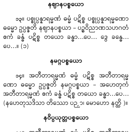
နဈာနပစ္စယော
။ ပစ္စုပ္ပန္နာရမ္မဏံ ဓမ္မံ ပဋိစ္စ ပစ္စုပ္ပန္နာရမ္မဏော
၁၃
ဓမ္မော ဥပ္ပဇ္ဇတိ နဈာနပစ္စယာ – ပဉ္စဝိညာဏသဟဂတံ
ဧကံ ခန္ဓံ ပဋိစ္စ တယော ခန္ဓာ…ပေ… ဒွေ ခန္ဓေ…
ပေ…။ (၁)
နမဂ္ဂပစ္စယော
။ အတီတာရမ္မဏံ ဓမ္မံ ပဋိစ္စ အတီတာရမ္မ
၁၄
ဏော ဓမ္မော ဥပ္ပဇ္ဇတိ နမဂ္ဂပစ္စယာ – အဟေတုကံ
အတီတာရမ္မဏံ ဧကံ ခန္ဓံ ပဋိစ္စ တယော ခန္ဓာ…ပေ…
(နဟေတုသဒိသာ တိဿော ပဉှာ၊ မောဟော နတ္ထိ )။
နဝိပ္ပယုတ္တပစ္စယော