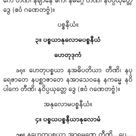
ကေ တီဏိ၊ နဈာနေ ဧကံ၊ နမဂ္ဂေ တီဏိ၊ နဝိပ္ပယုတ္တေ
ဒွေ (ဧဝံ ဂဏေတဗ္ဗံ)။
ပစ္စနီယံ။
၃။ ပစ္စယာနုလောမပစ္စနီယံ
ဟေတုဒုကံ
။ ဟေတုပစ္စယာ နအဓိပတိယာ တီဏိ၊ နပု
၁၇
ရေဇာတေ နပစ္ဆာဇာတေ နအာသေဝနေ နကမ္မေ နဝိ
ပါကေ တီဏိ၊ နဝိပ္ပယုတ္တေ ဒွေ (ဧဝံ ဂဏေတဗ္ဗံ)။
အနုလောမပစ္စနီယံ။
၄။ ပစ္စယပစ္စနီယာနုလောမံ
။ နဟေတုပစ္စယာ
အာရမ္မဏေ တီဏိ…ပေ…
၁၈