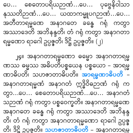
ပေ… စေတောပရိယဉာဏံ…ပေ… ပုဗ္ဗေနိဝါသာ
နုဿတိဉာဏံ…ပေ… ယထာကမ္မူပဂဉာဏံ…ပေ…
အတီတာရမ္မဏေ အနာဂတေ ခန္ဓေ ဂရုံ
ကတွာ
အဿာဒေတိ အဘိနန္ဒတိ၊ တံ ဂရုံ ကတွာ အနာဂတာ
ရမ္မဏော ရာဂေါ ဥပ္ပဇ္ဇတိ၊ ဒိဋ္ဌိ ဥပ္ပဇ္ဇတိ။ (၂)
။ အနာဂတာရမ္မဏော ဓမ္မော အနာဂတာရမ္မ
၂၄
ဏဿ ဓမ္မဿ အဓိပတိပစ္စယေန ပစ္စယော – အာရမ္မ
ဏာဓိပတိ၊ သဟဇာတာဓိပတိ။
အာရမ္မဏာဓိပတိ
–
အနာဂတာရမ္မဏံ အနာဂတံ ဣဒ္ဓိဝိဓဉာဏံ ဂရုံ က
တွာ…ပေ… စေတောပရိယဉာဏံ…ပေ… အနာဂတံ
သဉာဏံ ဂရုံ ကတွာ ပစ္စဝေက္ခတိ။ အနာဂတာရမ္မဏေ
အနာဂတေ ခန္ဓေ ဂရုံ ကတွာ အဿာဒေတိ အဘိနန္ဒ
တိ၊ တံ ဂရုံ ကတွာ အနာဂတာရမ္မဏော ရာဂေါ ဥပ္ပဇ္ဇ
တိ၊ ဒိဋ္ဌိ ဥပ္ပဇ္ဇတိ။
သဟဇာတာဓိပတိ
– အနာဂတာရမ္မ