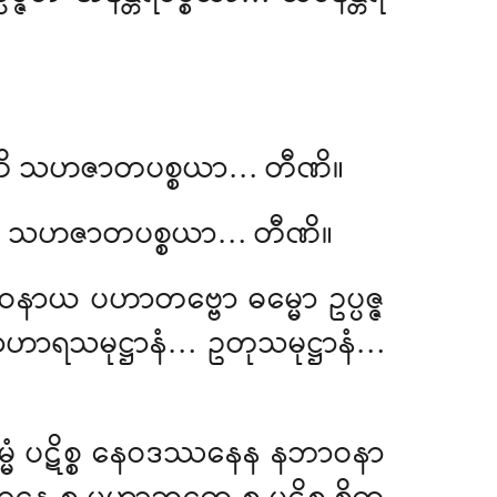
ပဇ္ဇတိ သဟဇာတပစ္စယာ… တီဏိ။
ဇ္ဇတိ သဟဇာတပစ္စယာ… တီဏိ။
ယ ပဟာတဗ္ဗော ဓမ္မော ဥပ္ပဇ္ဇ
ရသမုဋ္ဌာနံ… ဥတုသမုဋ္ဌာနံ…
္မံ ပဋိစ္စ နေဝဒဿနေန နဘာဝနာ