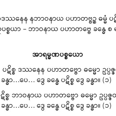
ဝဒဿနေန နဘာဝနာယ ပဟာတဗ္ဗဉ္စ ဓမ္မံ 
ေတုပစ္စယာ – ဘာဝနာယ ပဟာတဗ္ဗေ ခန္ဓေ စ
အာရမ္မဏပစ္စယော
္မံ ပဋိစ္စ ဒဿနေန ပဟာတဗ္ဗော ဓမ္မော ဥပ
န္ဓာ…ပေ… ဒွေ ခန္ဓေ ပဋိစ္စ ဒွေ ခန္ဓာ။ (၁)
ပဋိစ္စ ဘာဝနာယ ပဟာတဗ္ဗော ဓမ္မော ဥပ္ပ
န္ဓာ…ပေ… ဒွေ ခန္ဓေ ပဋိစ္စ ဒွေ ခန္ဓာ။ (၁)