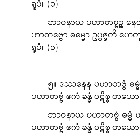
ရူပံ။ (၁)
ဘာဝနာယ ပဟာတဗ္ဗဉ္စ နေ
ဟာတဗ္ဗော ဓမ္မော ဥပ္ပဇ္ဇတိ ဟ
ရူပံ။ (၁)
၅
။ ဒဿနေန
ပဟာတဗ္ဗံ ဓမ
ပဟာတဗ္ဗံ ဧကံ ခန္ဓံ ပဋိစ္စ တယော ခ
ဘာဝနာယ ပဟာတဗ္ဗံ ဓမ္မံ 
ပဟာတဗ္ဗံ ဧကံ ခန္ဓံ ပဋိစ္စ တယော ခ