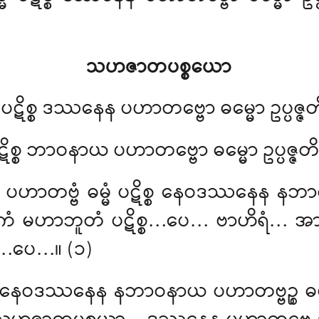
သဟဇာတပစ္စယော
ံ ပဋိစ္စ ဒဿနေန ပဟာတဗ္ဗော ဓမ္မော ဥပ္
ပဋိစ္စ ဘာဝနာယ ပဟာတဗ္ဗော ဓမ္မော ဥပ္ပ
ဗ္ဗံ ဓမ္မံ ပဋိစ္စ နေဝဒဿနေန နဘာဝနာ
ဟာဘူတံ ပဋိစ္စ…ပေ… ဗာဟိရံ… အာဟာ
…ပေ…။ (၁)
စ နေဝဒဿနေန နဘာဝနာယ ပဟာတဗ္ဗဉ္စ ဓမ