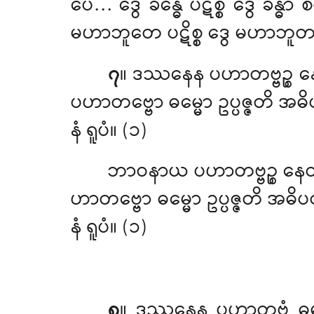
ပေ… ဒွေ ခန္ဓေ ပဋိစ္စ ဒွေ ခန္ဓာ စိ
မဟာဘူတေ ပဋိစ္စ ဒွေ မဟာဘူတာ၊ မ
၇
။ ဒဿနေန
ပဟာတဗ္ဗဉ္စ
ပဟာတဗ္ဗော ဓမ္မော ဥပ္ပဇ္ဇတိ အ
နံ ရူပံ။ (၁)
ဘာဝနာယ ပဟာတဗ္ဗဉ္စ နေ
ဟာတဗ္ဗော ဓမ္မော ဥပ္ပဇ္ဇတိ အဓ
နံ ရူပံ။ (၁)
၈
။ ဒဿနေန ပဟာတဗ္ဗံ ဓမ္မ