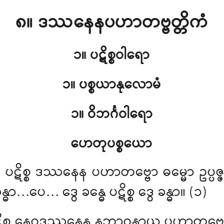
၈။ ဒဿနေနပဟာတဗ္ဗတ္တိကံ
၁။ ပဋိစ္စဝါရော
၁။ ပစ္စယာနုလောမံ
၁။ ဝိဘင်္ဂဝါရော
ဟေတုပစ္စယော
္မံ ပဋိစ္စ ဒဿနေန ပဟာတဗ္ဗော ဓမ္မော ဥပ
္ဓာ…ပေ… ဒွေ ခန္ဓေ ပဋိစ္စ ဒွေ ခန္ဓာ။ (၁)
ဋိစ္စ နေဝဒဿနေန နဘာဝနာယ ပဟာတဗ္ဗော ဓမ