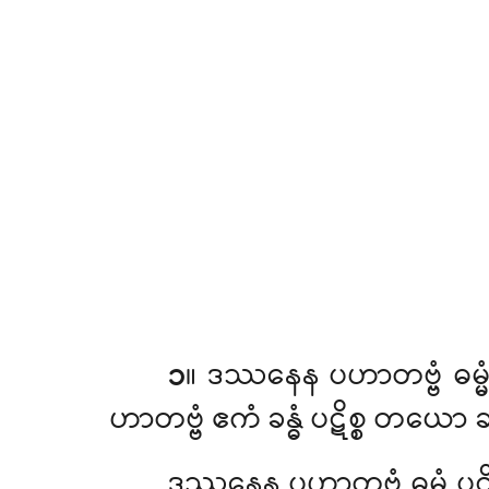
၁
။ ဒဿနေန
ပဟာတဗ္ဗံ ဓမ
ဟာတဗ္ဗံ ဧကံ ခန္ဓံ ပဋိစ္စ တယော ခန
ဒဿနေန ပဟာတဗ္ဗံ ဓမ္မံ ပ