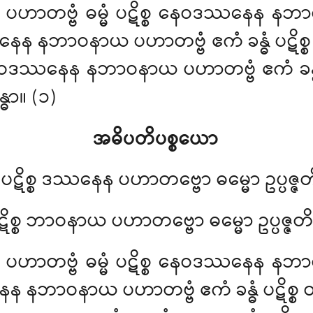
ဗ္ဗံ ဓမ္မံ ပဋိစ္စ နေဝဒဿနေန နဘာဝနာ
န နဘာဝနာယ ပဟာတဗ္ဗံ ဧကံ ခန္ဓံ ပဋိစ္စ
ခဏေ နေဝဒဿနေန နဘာဝနာယ ပဟာတဗ္ဗံ ဧကံ ခန္
ခန္ဓာ။ (၁)
အဓိပတိပစ္စယော
 ပဋိစ္စ ဒဿနေန ပဟာတဗ္ဗော ဓမ္မော ဥပ္ပဇ
 ပဋိစ္စ ဘာဝနာယ ပဟာတဗ္ဗော ဓမ္မော ဥပ္ပဇ
ဗ္ဗံ ဓမ္မံ ပဋိစ္စ နေဝဒဿနေန နဘာဝနာ
ဘာဝနာယ ပဟာတဗ္ဗံ ဧကံ ခန္ဓံ ပဋိစ္စ တယော