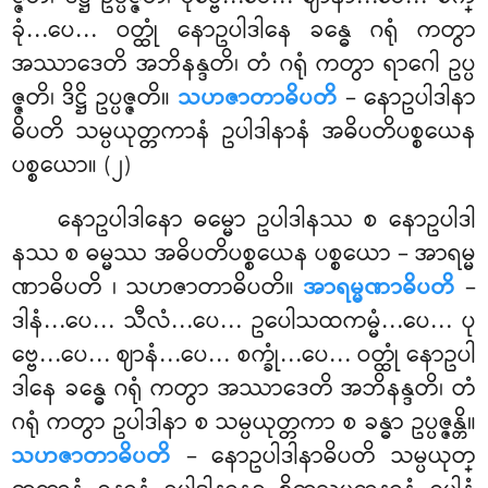
ခုံ…ပေ… ဝတ္ထုံ နောဥပါဒါနေ ခန္ဓေ ဂရုံ ကတွာ
အဿာဒေတိ အဘိနန္ဒတိ၊ တံ ဂရုံ ကတွာ ရာဂေါ ဥပ္ပ
ဇ္ဇတိ၊ ဒိဋ္ဌိ ဥပ္ပဇ္ဇတိ။
သဟဇာတာဓိပတိ
– နောဥပါဒါနာ
ဓိပတိ သမ္ပယုတ္တကာနံ ဥပါဒါနာနံ အဓိပတိပစ္စယေန
ပစ္စယော။ (၂)
နောဥပါဒါနော
ဓမ္မော ဥပါဒါနဿ စ နောဥပါဒါ
နဿ စ ဓမ္မဿ အဓိပတိပစ္စယေန ပစ္စယော – အာရမ္မ
ဏာဓိပတိ
၊ သဟဇာတာဓိပတိ။
အာရမ္မဏာဓိပတိ
–
ဒါနံ…ပေ… သီလံ…ပေ… ဥပေါသထကမ္မံ…ပေ… ပု
ဗ္ဗေ…ပေ… ဈာနံ…ပေ… စက္ခုံ…ပေ… ဝတ္ထုံ နောဥပါ
ဒါနေ ခန္ဓေ ဂရုံ ကတွာ အဿာဒေတိ အဘိနန္ဒတိ၊ တံ
ဂရုံ ကတွာ ဥပါဒါနာ စ သမ္ပယုတ္တကာ စ ခန္ဓာ ဥပ္ပဇ္ဇန္တိ။
သဟဇာတာဓိပတိ
– နောဥပါဒါနာဓိပတိ သမ္ပယုတ္