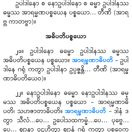
ဥပါဒါနော စ နောဥပါဒါနော စ ဓမ္မာ ဥပါဒါနဿ
ဓမ္မဿ အာရမ္မဏပစ္စယေန ပစ္စယော… တီဏိ (အာရ
ဗ္ဘ ကာတဗ္ဗာ)။
အဓိပတိပစ္စယော
။ ဥပါဒါနော
ဓမ္မော ဥပါဒါနဿ ဓမ္မဿ
၂၁
အဓိပတိပစ္စယေန ပစ္စယော။
အာရမ္မဏာဓိပတိ
– ဥပါ
ဒါနေ ဂရုံ ကတွာ ဥပါဒါနာ ဥပ္ပဇ္ဇန္တိ… တီဏိ (အာရမ္မ
ဏာဓိပတိယေဝ)။
။ နောဥပါဒါနော ဓမ္မော နောဥပါဒါနဿ ဓမ္
၂၂
မဿ အဓိပတိပစ္စယေန ပစ္စယော – အာရမ္မဏာဓိ
ပတိ၊ သဟဇာတာဓိပတိ။
အာရမ္မဏာဓိပတိ
– ဒါနံ ဒ
တွာ သီလံ…ပေ… ဥပေါသထကမ္မံ…ပေ… ပုဗ္ဗေ…
ပေ… ဈာနာ ဝုဋ္ဌဟိတွာ ဈာနံ ဂရုံ ကတွာ ပစ္စဝေက္ခ