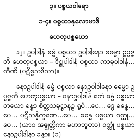
၃။ ပစ္စယဝါရော
၁-၄။ ပစ္စယာနုလောမာဒိ
ဟေတုပစ္စယော
။ ဥပါဒါနံ ဓမ္မံ ပစ္စယာ ဥပါဒါနော ဓမ္မော ဥပ္ပဇ္ဇ
၁၂
တိ ဟေတုပစ္စယာ – ဒိဋ္ဌုပါဒါနံ ပစ္စယာ ကာမုပါဒါနံ…
တီဏိ (ပဋိစ္စသဒိသာ)။
နောဥပါဒါနံ ဓမ္မံ ပစ္စယာ နောဥပါဒါနော ဓမ္မော ဥ
ပ္ပဇ္ဇတိ ဟေတုပစ္စယာ – နောဥပါဒါနံ ဧကံ ခန္ဓံ ပစ္စယာ
တယော ခန္ဓာ စိတ္တသမုဋ္ဌာနဉ္စ ရူပံ…ပေ… ဒွေ ခန္ဓေ…
ပေ… ပဋိသန္ဓိက္ခဏေ…ပေ… ခန္ဓေ ပစ္စယာ ဝတ္ထု…
ပေ… (ယာဝ
အဇ္ဈတ္တိကာ မဟာဘူတာ) ဝတ္ထုံ ပစ္စယာ
နောဥပါဒါနာ ခန္ဓာ။ (၁)