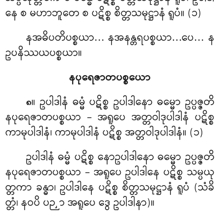
နေ စ မဟာဘူတေ စ ပဋိစ္စ စိတ္တသမုဋ္ဌာနံ ရူပံ။ (၁)
နအဓိပတိပစ္စယာ… နအနန္တရပစ္စယာ…ပေ… န
ဥပနိဿယပစ္စယာ။
နပုရေဇာတပစ္စယော
။ ဥပါဒါနံ ဓမ္မံ ပဋိစ္စ ဥပါဒါနော ဓမ္မော ဥပ္ပဇ္ဇတိ
၈
နပုရေဇာတပစ္စယာ – အရူပေ အတ္တဝါဒုပါဒါနံ ပဋိစ္စ
ကာမုပါဒါနံ၊ ကာမုပါဒါနံ ပဋိစ္စ အတ္တဝါဒုပါဒါနံ။ (၁)
ဥပါဒါနံ ဓမ္မံ ပဋိစ္စ နောဥပါဒါနော ဓမ္မော ဥပ္ပဇ္ဇတိ
နပုရေဇာတပစ္စယာ – အရူပေ ဥပါဒါနေ ပဋိစ္စ သမ္ပယု
တ္တကာ ခန္ဓာ၊ ဥပါဒါနေ ပဋိစ္စ စိတ္တသမုဋ္ဌာနံ ရူပံ (သံခိ
တ္တံ၊ နဝပိ ပဉှာ အရူပေ ဒွေ ဥပါဒါနာ)။