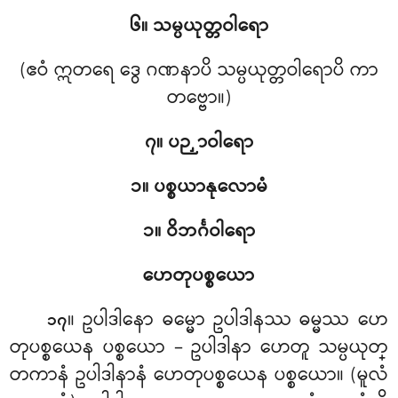
၆။ သမ္ပယုတ္တဝါရော
(ဧဝံ
ဣတရေ ဒွေ ဂဏနာပိ သမ္ပယုတ္တဝါရောပိ ကာ
တဗ္ဗော။)
၇။ ပဉှာဝါရော
၁။ ပစ္စယာနုလောမံ
၁။ ဝိဘင်္ဂဝါရော
ဟေတုပစ္စယော
။ ဥပါဒါနော ဓမ္မော ဥပါဒါနဿ ဓမ္မဿ ဟေ
၁၇
တုပစ္စယေန ပစ္စယော – ဥပါဒါနာ ဟေတူ သမ္ပယုတ္
တကာနံ ဥပါဒါနာနံ ဟေတုပစ္စယေန ပစ္စယော။ (မူလံ