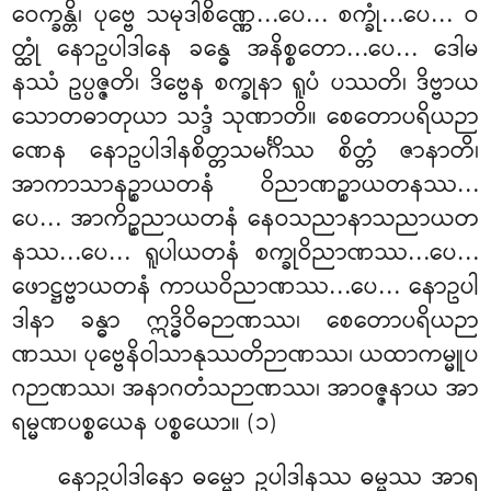
ဝေက္ခန္တိ၊ ပုဗ္ဗေ သမုဒါစိဏ္ဏေ…ပေ… စက္ခုံ…ပေ… ဝ
တ္ထုံ နောဥပါဒါနေ ခန္ဓေ အနိစ္စတော…ပေ… ဒေါမ
နဿံ ဥပ္ပဇ္ဇတိ၊ ဒိဗ္ဗေန စက္ခုနာ ရူပံ ပဿတိ၊ ဒိဗ္ဗာယ
သောတဓာတုယာ သဒ္ဒံ သုဏာတိ။ စေတောပရိယဉာ
ဏေန နောဥပါဒါနစိတ္တသမင်္ဂိဿ စိတ္တံ ဇာနာတိ၊
အာကာသာနဉ္စာယတနံ ဝိညာဏဉ္စာယတနဿ…
ပေ… အာကိဉ္စညာယတနံ နေဝသညာနာသညာယတ
နဿ…ပေ… ရူပါယတနံ စက္ခုဝိညာဏဿ…ပေ…
ဖောဋ္ဌဗ္ဗာယတနံ ကာယဝိညာဏဿ…ပေ… နောဥပါ
ဒါနာ ခန္ဓာ ဣဒ္ဓိဝိဓဉာဏဿ၊ စေတောပရိယဉာ
ဏဿ၊ ပုဗ္ဗေနိဝါသာနုဿတိဉာဏဿ၊ ယထာကမ္မူပ
ဂဉာဏဿ၊ အနာဂတံသဉာဏဿ၊ အာဝဇ္ဇနာယ အာ
ရမ္မဏပစ္စယေန ပစ္စယော။ (၁)
နောဥပါဒါနော ဓမ္မော ဥပါဒါနဿ ဓမ္မဿ အာရ