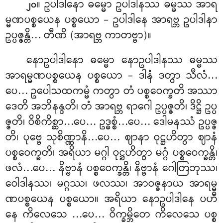
။ ဥပါဒါနော
ဓမ္မော ဥပါဒါနဿ ဓမ္မဿ အာရ
၂၀
မ္မဏပစ္စယေန ပစ္စယော – ဥပါဒါနေ အာရဗ္ဘ ဥပါဒါနာ
ဥပ္ပဇ္ဇန္တိ… တီဏိ (အာရဗ္ဘ ကာတဗ္ဗာ)။
နောဥပါဒါနော ဓမ္မော နောဥပါဒါနဿ ဓမ္မဿ
အာရမ္မဏပစ္စယေန ပစ္စယော – ဒါနံ ဒတွာ သီလံ…
ပေ… ဥပေါသထကမ္မံ ကတွာ တံ ပစ္စဝေက္ခတိ အဿာ
ဒေတိ အဘိနန္ဒတိ၊ တံ အာရဗ္ဘ ရာဂေါ ဥပ္ပဇ္ဇတိ၊ ဒိဋ္ဌိ ဥပ္ပ
ဇ္ဇတိ၊ ဝိစိကိစ္ဆာ…ပေ… ဥဒ္ဓစ္စံ…ပေ… ဒေါမနဿံ ဥပ္ပဇ္ဇ
တိ၊ ပုဗ္ဗေ သုစိဏ္ဏာနိ…ပေ… ဈာနာ ဝုဋ္ဌဟိတွာ ဈာနံ
ပစ္စဝေက္ခတိ၊ အရိယာ မဂ္ဂါ ဝုဋ္ဌဟိတွာ မဂ္ဂံ ပစ္စဝေက္ခန္တိ၊
ဖလံ…ပေ… နိဗ္ဗာနံ ပစ္စဝေက္ခန္တိ၊ နိဗ္ဗာနံ ဂေါတြဘုဿ၊
ဝေါဒါနဿ၊ မဂ္ဂဿ၊ ဖလဿ၊ အာဝဇ္ဇနာယ အာရမ္မ
ဏပစ္စယေန
ပစ္စယော။ အရိယာ နောဥပါဒါနေ ပဟီ
နေ ကိလေသေ
…ပေ… ဝိက္ခမ္ဘိတေ ကိလေသေ ပစ္စ