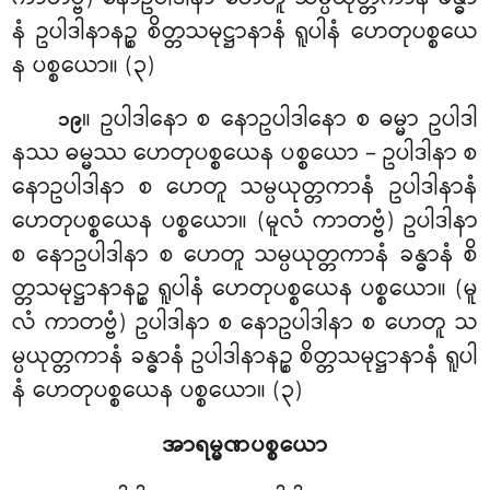
နံ ဥပါဒါနာနဉ္စ စိတ္တသမုဋ္ဌာနာနံ ရူပါနံ ဟေတုပစ္စယေ
န ပစ္စယော။ (၃)
။ ဥပါဒါနော စ နောဥပါဒါနော စ ဓမ္မာ ဥပါဒါ
၁၉
နဿ ဓမ္မဿ ဟေတုပစ္စယေန ပစ္စယော – ဥပါဒါနာ စ
နောဥပါဒါနာ စ ဟေတူ သမ္ပယုတ္တကာနံ ဥပါဒါနာနံ
ဟေတုပစ္စယေန ပစ္စယော။ (မူလံ ကာတဗ္ဗံ) ဥပါဒါနာ
စ နောဥပါဒါနာ စ ဟေတူ သမ္ပယုတ္တကာနံ ခန္ဓာနံ စိ
တ္တသမုဋ္ဌာနာနဉ္စ ရူပါနံ ဟေတုပစ္စယေန ပစ္စယော။ (မူ
လံ ကာတဗ္ဗံ) ဥပါဒါနာ စ နောဥပါဒါနာ စ ဟေတူ သ
မ္ပယုတ္တကာနံ ခန္ဓာနံ ဥပါဒါနာနဉ္စ စိတ္တသမုဋ္ဌာနာနံ ရူပါ
နံ ဟေတုပစ္စယေန ပစ္စယော။ (၃)
အာရမ္မဏပစ္စယော