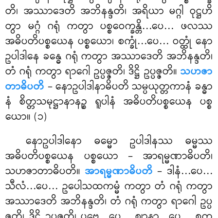
တိ၊ အဿာဒေတိ အဘိနန္ဒတိ၊ အရိယာ မဂ္ဂါ ဝုဋ္ဌဟိ
တွာ
မဂ္ဂံ ဂရုံ ကတွာ ပစ္စဝေက္ခန္တိ…ပေ… ဖလဿ
အဓိပတိပစ္စယေန ပစ္စယော၊ စက္ခုံ…ပေ… ဝတ္ထုံ နော
ဥပါဒါနေ ခန္ဓေ ဂရုံ ကတွာ အဿာဒေတိ အဘိနန္ဒတိ၊
တံ ဂရုံ ကတွာ ရာဂေါ ဥပ္ပဇ္ဇတိ၊ ဒိဋ္ဌိ ဥပ္ပဇ္ဇတိ။
သဟဇာ
တာဓိပတိ
– နောဥပါဒါနာဓိပတိ သမ္ပယုတ္တကာနံ ခန္ဓာ
နံ စိတ္တသမုဋ္ဌာနာနဉ္စ ရူပါနံ အဓိပတိပစ္စယေန ပစ္စ
ယော။ (၁)
နောဥပါဒါနော ဓမ္မော ဥပါဒါနဿ ဓမ္မဿ
အဓိပတိပစ္စယေန ပစ္စယော – အာရမ္မဏာဓိပတိ၊
သဟဇာတာဓိပတိ။
အာရမ္မဏာဓိပတိ
– ဒါနံ…ပေ…
သီလံ…ပေ… ဥပေါသထကမ္မံ ကတွာ တံ ဂရုံ ကတွာ
အဿာဒေတိ အဘိနန္ဒတိ၊ တံ ဂရုံ ကတွာ ရာဂေါ ဥပ္ပ
ဇ္ဇတိ၊ ဒိဋ္ဌိ ဥပ္ပဇ္ဇတိ၊ ပုဗ္ဗေ…ပေ… ဈာနာ…ပေ… စက္