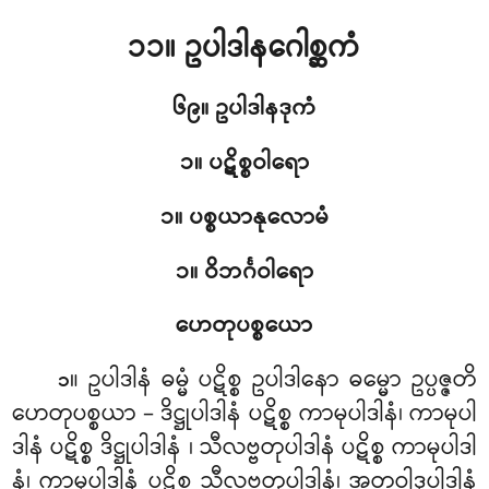
၁၁။ ဥပါဒါနဂေါစ္ဆကံ
၆၉။ ဥပါဒါနဒုကံ
၁။ ပဋိစ္စဝါရော
၁။ ပစ္စယာနုလောမံ
၁။ ဝိဘင်္ဂဝါရော
ဟေတုပစ္စယော
။ ဥပါဒါနံ
ဓမ္မံ ပဋိစ္စ ဥပါဒါနော ဓမ္မော ဥပ္ပဇ္ဇတိ
၁
ဟေတုပစ္စယာ – ဒိဋ္ဌုပါဒါနံ ပဋိစ္စ ကာမုပါဒါနံ၊ ကာမုပါ
ဒါနံ ပဋိစ္စ ဒိဋ္ဌုပါဒါနံ
၊ သီလဗ္ဗတုပါဒါနံ ပဋိစ္စ ကာမုပါဒါ
နံ၊ ကာမုပါဒါနံ ပဋိစ္စ သီလဗ္ဗတုပါဒါနံ၊ အတ္တဝါဒုပါဒါနံ