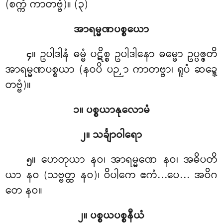
(စက္ကံ ကာတဗ္ဗံ)။ (၃)
အာရမ္မဏပစ္စယော
။ ဥပါဒါနံ ဓမ္မံ ပဋိစ္စ ဥပါဒါနော ဓမ္မော ဥပ္ပဇ္ဇတိ
၄
အာရမ္မဏပစ္စယာ (နဝပိ ပဉှာ ကာတဗ္ဗာ၊ ရူပံ ဆဍ္ဍေ
တဗ္ဗံ)။
၁။ ပစ္စယာနုလောမံ
၂။ သင်္ချာဝါရော
။ ဟေတုယာ
နဝ၊ အာရမ္မဏေ နဝ၊ အဓိပတိ
၅
ယာ နဝ (သဗ္ဗတ္ထ နဝ)၊ ဝိပါကေ ဧကံ…ပေ… အဝိဂ
တေ နဝ။
၂။ ပစ္စယပစ္စနီယံ