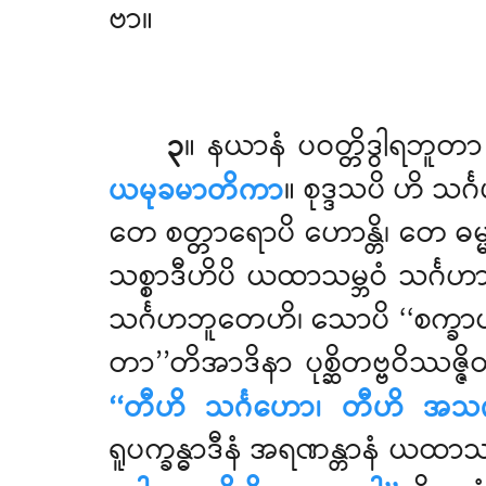
ဗာ။
၃
။ နယာနံ ပဝတ္တိဒွါရဘူတ
ယမုခမာတိကာ
။ စုဒ္ဒသပိ ဟိ 
တေ စတ္တာရောပိ ဟောန္တိ၊ တေ ဓမ္မ
သစ္စာဒီဟိပိ ယထာသမ္ဘဝံ သင်္ဂ
သင်္ဂဟဘူတေဟိ၊ သောပိ ‘‘စက္ခ
တာ’’တိအာဒိနာ ပုစ္ဆိတဗ္ဗဝိဿဇ္ဇ
‘‘တီဟိ သင်္ဂဟော၊ တီဟိ အသင်
ရူပက္ခန္ဓာဒီနံ အရဏန္တာနံ ယထာ