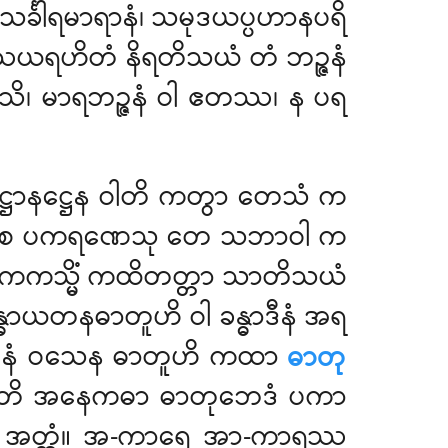
ခါရမာရာနံ၊ သမုဒယပ္ပဟာနပရိ
ပနိဿယရဟိတံ
နိရတိသယံ တံ ဘဉ္ဇနံ
သိ၊ မာရဘဉ္ဇနံ ဝါ ဧတဿ၊ န ပရ
ဋ္ဌာနဋ္ဌေန ဝါတိ ကတွာ တေသံ က
သု စ ပကရဏေသု တေ သဘာဝါ က
 ဧကေကသ္မိံ ကထိတတ္တာ သာတိသယံ
ာယတနဓာတူဟိ ဝါ ခန္ဓာဒီနံ အရ
ူနံ
ဝသေန ဓာတူဟိ ကထာ
ဓာတု
ာရသဓာတိ အနေကဓာ ဓာတုဘေဒံ ပကာ
 အတ္ထံ။ အ-ကာရေ အာ-ကာရဿ