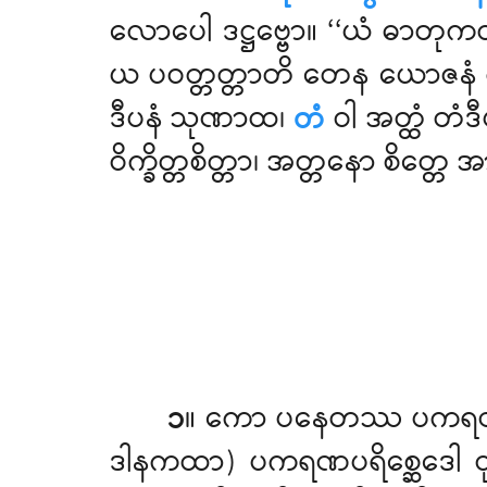
လောပေါ ဒဋ္ဌဗ္ဗော။ ‘‘ယံ ဓာတု
ယ ပဝတ္တတ္တာတိ တေန ယော
ဒီပနံ သုဏာထ၊
တံ
ဝါ အတ္ထံ တ
ဝိက္ခိတ္တစိတ္တာ၊ အတ္တနော စိတ္တ
၁
။ ကော
ပနေတဿ ပကရဏဿ ပ
ဒါနကထာ) ပကရဏပရိစ္ဆေဒေါ 