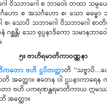
ဂေါ ဝိသဘာဂေါ စ ဘာဝေါ၊ တထာ သမ္ပယေ
်္ဂဟော စ အသင်္ဂဟော စ၊ သော ဓမ္မေ
ါ စ၊ သောပိ သဘာဂေါ ဝိသဘာဂေါ စာတိ။
ဂစ္ဆန္တိ၊ သော ရုပ္ပနာဒိကော သမာနဘာဝ
။
၅။ ဗာဟိရမာတိကာဝဏ္ဏနာ
ိကတော ဗဟိ ဌပိတတ္တာ
တိ ‘‘သဗ္ဗာပိ
္တာတိ အတ္ထော။ ဧတေန ဝါ ဌပနာကာရေန က
ကတော ဗဟိ ပကရဏန္တရမာတိကာယ ဣ
ိ အတ္ထော။