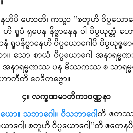
ံ။
ာနေဟိပိ ဟောတိ၊ ကသ္မာ ‘‘စတူဟိ ဝိပ္ပယောဂေါ
ူပံ ရူပေန နိဗ္ဗာနေန ဝါ ဝိပ္ပယုတ္တံ ဟော
ာနံ ရူပနိဗ္ဗာနေဟိ ဝိပ္ပယောဂေါပိ ဝိပ္ပယုဇ
တော။ သော စာယံ
ဝိပ္ပယောဂေါ အနာရမ္
 အနာရမ္မဏဿ ပန မိဿကဿ စ သာရမ္မ
ာတီတိ ဝေဒိတဗ္ဗော။
၄။ လက္ခဏမာတိကာဝဏ္ဏနာ
ဟနယော။ သဘာဂေါ။ ဝိသဘာဂေါ
တိ ဧတဿ ‘
ယောဂေါ၊ စတူဟိ ဝိပ္ပယောဂေါ’’တိ ဧတေနပ