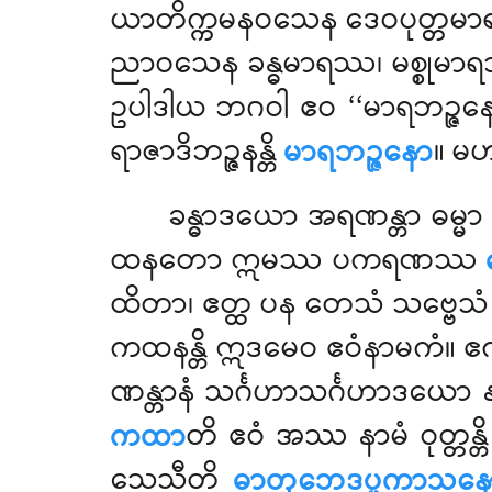
ယာတိက္ကမနဝသေန ဒေဝပုတ္တမာ
ညာဝသေန ခန္ဓမာရဿ၊ မစ္စုမာ
ဥပါဒါယ ဘဂဝါ ဧဝ ‘‘မာရဘဉ္ဇန
ရာဇာဒိဘဉ္ဇနန္တိ
မာရဘဉ္ဇနော
။ မဟ
ခန္ဓာဒယော အရဏန္တာ ဓမ္မ
ထနတော ဣမဿ ပကရဏဿ
ထိတာ၊ ဧတ္ထ ပန တေသံ သဗ္ဗေသံ
ကထနန္တိ ဣဒမေဝ ဧဝံနာမကံ။ ဧ
ဏန္တာနံ သင်္ဂဟာသင်္ဂဟာဒယော
ကထာ
တိ ဧဝံ အဿ နာမံ ဝုတ္တန
သေသီတိ
ဓာတုဘေဒပ္ပကာသနေ