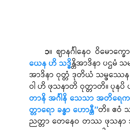
၁
။ ဈာနင်္ဂါနေဝ
ဝိမောက္ခ
ယေန ဟိ သဒ္ဓိ
န္တိအာဒိနာ ပဌမံ သမ
အာဒိနာ ဝုတ္တံ ဒုတိယံ သမ္
ဝါ ဟိ ဖုသနာတိ ဝုတ္တာတိ။ ပုနပိ 
တာနိ အင်္ဂါနိ သေသာ အတိရေက
တ္တာရော ခန္ဓာ ဟောန္တီ’’
တိ။ ဧဝံ 
ညတ္တာ တေနေဝ တဿ ဖုသနာ အာပ