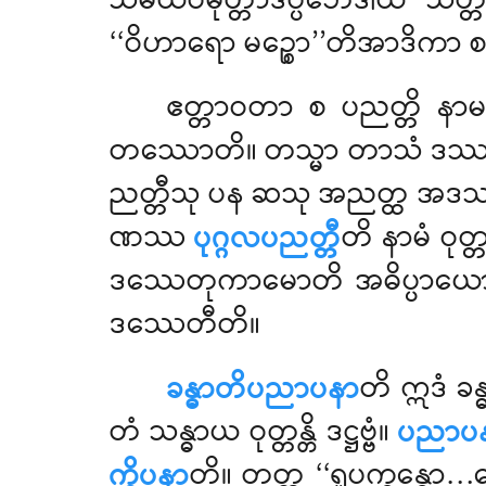
သမယဝိမုတ္တာဒိပ္ပဘေဒါယ သတ
‘‘ဝိဟာရော မဉ္စော’’တိအာဒိကာ စ
ဧတ္တာဝတာ
စ ပညတ္တိ နာ
တဿောတိ။ တသ္မာ တာသံ ဒဿနေန
ညတ္တီသု ပန ဆသု အညတ္ထ အဒဿ
ဏဿ
ပုဂ္ဂလပညတ္တီ
တိ နာမံ ဝုတ္တ
ဒဿေတုကာမောတိ အဓိပ္ပာယော။
ဒဿေတီတိ။
ခန္ဓာတိ
ပညာပနာ
တိ ဣဒံ ခ
တံ သန္ဓာယ ဝုတ္တန္တိ ဒဋ္ဌဗ္ဗံ။
ပညာပ
က္ခိပနာ
တိ။ တတ္ထ ‘‘ရူပက္ခန္ဓ