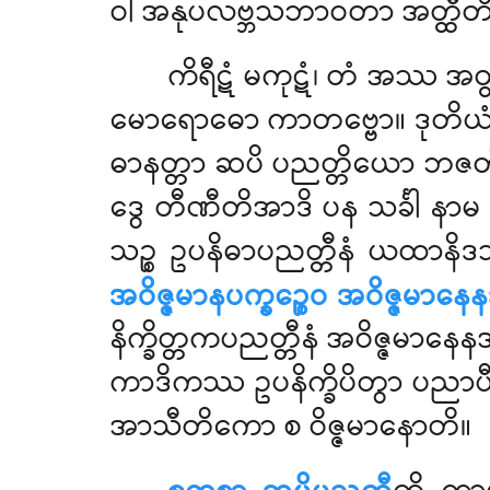
ဝါ အနုပလဗ္ဘသဘာဝတာ အတ္ထီတိ
ကိရီဋံ မကုဋံ၊ တံ အဿ အတ္
မောရောဓော ကာတဗ္ဗော။ ဒုတိယံ တ
ဓာနတ္တာ ဆပိ ပညတ္တိယော ဘဇတီတ
ဒွေ တီဏီတိအာဒိ ပန သင်္ခါ နာ
သဉ္စ ဥပနိဓာပညတ္တီနံ ယထာန
အဝိဇ္ဇမာနပက္ခဉ္စေဝ အဝိဇ္ဇမာနေနအ
နိက္ခိတ္တကပညတ္တီနံ အဝိဇ္ဇမ
ကာဒိကဿ ဥပနိက္ခိပိတွာ ပညာပီယတ
အာသီတိကော စ ဝိဇ္ဇမာနောတိ။