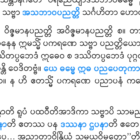
္တသန္တာနဂတေ ပရိညေယျာဒိသဘာဝဓမ္မ
 သဗ္ဗာ
အသဘာဝပညတ္တိ
သင်္ဂဟိတာ ဟော
မ ဝိဇ္ဇမာနပညတ္တိ အဝိဇ္ဇမာနပညတ္တိ 
 ဣမသ္မိံ ပကရဏေ သဗ္ဗာ ပညတ္တိယော ဒဿ
ိတပ္ပဘေဒံ ဣဓေဝ စ ဒဿိတပ္ပဘေဒံ ပုဂ
န္တိ ဝေဒိတဗ္ဗံ။
ယေ ဓမ္မေ ဣဓ ပညပေတုက
 န ဟိ ဧတသ္မိံ ပကရဏေ ပညာပနံ ကရေ
န္ဓာတိ ရူပံ ပထဝီတိအာဒိကာ သဗ္ဗာပိ သ
နာ
တိ ဧတဿ ပန
ဒဿနာ ဌပနာ
တိ ဧတေ 
ော…ပေ… အညာတာဝိန္ဒြိယံ သမယဝိမုတ္တော