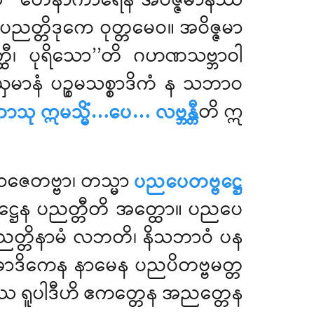
‘တေနာကာရေန အဝိဇ္ဇမာနဿ
ပညတ္တိဒုကေ ဝုတ္တမေဝ။ အဝိဇ္ဇမာ
္ထီ၊ ပုရိသော’’တိ ဂဟဏသဗ္ဘာဝါ
မာနံ ပဉ္စမသစ္စာဒိကံ န သဘာဝ
ာသု ဣမသ္မိံ…ပေ… လဗ္ဘန္တီ
တိ ဣ
ေတဗ္ဗာ၊ တသ္မာ
ပညပေတဗ္ဗဋ္ဌေ
ဌေန ပညတ္တီတိ အတ္ထော။ ပညပေ
ညတ္တိနာမံ လဘတိ၊ နိသဘာဝံ ပန
ဒိကေန နာမေန ပညပိတဗ္ဗမတ္တ
ဿ ရူပါဒီဟိ ဧကတ္တေန အညတ္တေန