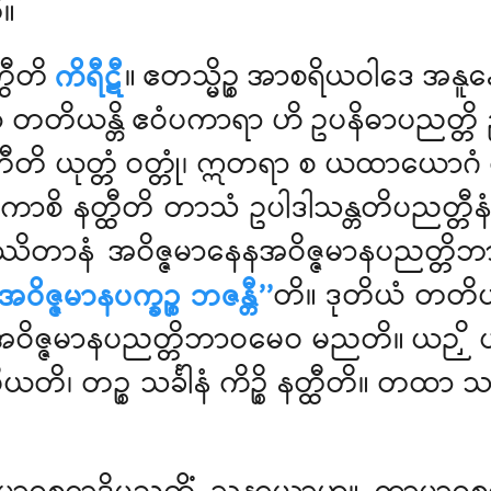
။
ထီတိ
ကိရီဋီ
။ ဧတသ္မိဉ္စ အာစရိယဝါဒေ အနူ
တိယန္တိ ဧဝံပကာရာ ဟိ ဥပနိဓာပညတ္တိ ဥပနိက
ိ ယုတ္တံ ဝတ္တုံ၊ ဣတရာ စ ယထာယောဂံ တံ
မ ကာစိ နတ္ထီတိ တာသံ ဥပါဒါသန္တတိပညတ္တီ
ိဒဿိတာနံ အဝိဇ္ဇမာနေနအဝိဇ္ဇမာနပညတ္
ဝိဇ္ဇမာနပက္ခဉ္စ ဘဇန္တီ’’
တိ။ ဒုတိယံ တတိယ
ာနေနအဝိဇ္ဇမာနပညတ္တိဘာဝမေဝ မညတိ။ ယဉှ
ိ၊ တဉ္စ သင်္ခါနံ ကိဉ္စိ နတ္ထီတိ။ တထာ