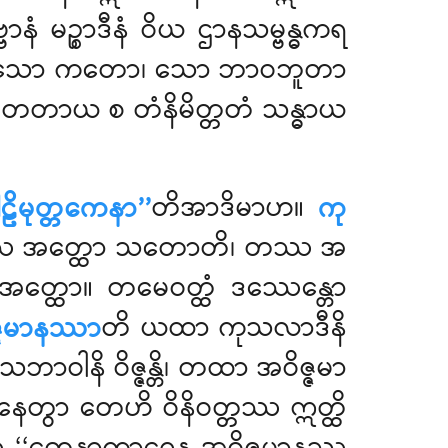
ံ မဉ္စာဒီနံ ဝိယ ဌာနသမ္ဗန္ဓကရ
ဒ္ဒေသော ကတော၊ သော ဘာဝဘူတာ
တတာယ စ တံနိမိတ္တတံ သန္ဓာယ
ါဠိမုတ္တကေနာ’’
တိအာဒိမာဟ။
ကု
 အတ္ထော သတောတိ၊ တဿ အ
အတ္ထော။ တမေဝတ္ထံ ဒဿေန္တော
္ဇမာနဿာ
တိ ယထာ ကုသလာဒီနိ
ိ ဝိဇ္ဇန္တိ၊ တထာ အဝိဇ္ဇမာ
ပနေတွာ တေဟိ ဝိနိဝတ္တဿ ဣတ္ထိ