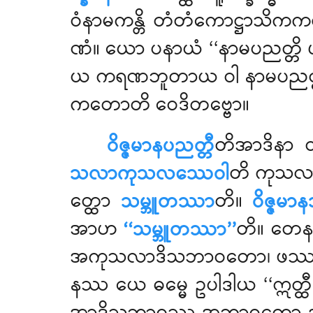
ဝံနာမကန္တိ တံတံကောဋ္ဌာသိကကရ
ဏံ။ ယော ပနာယံ ‘‘နာမပညတ္တ
ယ ကရဏဘူတာယ ဝါ နာမပညတ္တိယ
ကတောတိ ဝေဒိတဗ္ဗော။
ဝိဇ္ဇမာနပညတ္တီ
တိအာဒိနာ 
သလာကုသလဿေဝါ
တိ ကုသ
တ္ထော
သမ္ဘူတဿာ
တိ။
ဝိဇ္ဇ
အာဟ
‘‘သမ္ဘူတဿာ’’
တိ။ တေန 
အကုသလာဒိသဘာဝတော၊ ဖဿာဒယော
နဿ ယေ ဓမ္မေ ဥပါဒါယ ‘‘ဣတ္ထီ