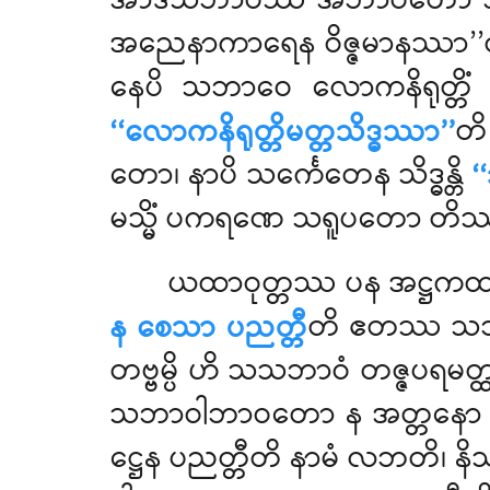
အာဒိသဘာဝဿ အဘာဝတော အသ
အညေနာကာရေန ဝိဇ္ဇမာနဿာ’’တိ အတ
နေပိ သဘာဝေ လောကနိရုတ္တိံ အ
‘‘လောကနိရုတ္တိမတ္တသိဒ္ဓဿာ’’
တိ
တော၊ နာပိ သင်္ကေတေန သိဒ္ဓန္တိ
‘
မသ္မိံ ပကရဏေ သရူပတော တိဿန္
ယထာဝုတ္တဿ ပန အဋ္ဌကထ
န စေသာ ပညတ္တီ
တိ ဧတဿ သဘာဝ
တဗ္ဗမ္ပိ ဟိ သသဘာဝံ တဇ္ဇပ
သဘာဝါဘာဝတော န အတ္တနော သ
ဋ္ဌေန ပညတ္တီတိ နာမံ လဘတိ၊