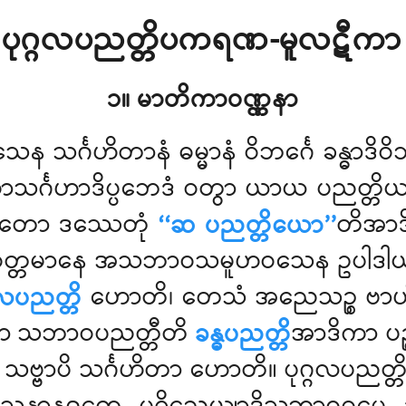
ပုဂ္ဂလပညတ္တိပကရဏ-မူလဋီကာ
၁။ မာတိကာဝဏ္ဏနာ
န သင်္ဂဟိတာနံ ဓမ္မာနံ ဝိဘင်္ဂေ ခန္ဓ
ဟာသင်္ဂဟာဒိပ္ပဘေဒံ ဝတွာ ယာယ ပညတ
ေဒတော ဒဿေတုံ
‘‘ဆ ပညတ္တိယော’’
တိအာဒိ
ဝတ္တမာနေ အသဘာဝသမူဟဝသေန ဥပါဒါယ ‘‘ပ
္ဂလပညတ္တိ
ဟောတိ၊ တေသံ အညေသဉ္စ ဗာဟိ
 သဘာဝပညတ္တီတိ
ခန္ဓပညတ္တိ
အာဒိကာ ပဉ္
သဗ္ဗာပိ သင်္ဂဟိတာ ဟောတိ။ ပုဂ္ဂလပညတ္