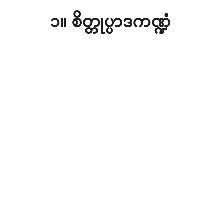
၁။ စိတ္တုပ္ပာဒကဏ္ဍံ