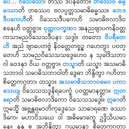
ပေ… ဝိသေသော
၊ တဿ ဒီပနတော။
တဿေဝ ဓမ္
မဿာ
တိ တဿေဝ ဗလပ္ပတ္တသမာဓိဓမ္မဿ။
ဘေဒ
ဒီပကေဟီ
တိ ဝိသေသဒီပကေဟိ သမာဓိဗလာဒိဝ
စနေဟိ ဝတ္တဗ္ဗာ။
ဝုတ္တလက္ခဏာ
အနညဗျာပကနိဝတ္တ
ကသာမညဝိသေသဒီပနာ သဒ္ဒါ။ တတော
ဝိပရီတေ
ဟိ
အညံ ဗျာပေတဗ္ဗံ နိဝတ္တေတဗ္ဗဉ္စ ဂဟေတွာ ပဝတ္
တေဟိ သာမညဝိသေသသဒ္ဒေဟေဝ န သုခါဒိသဘာ
ဝါ ဝေဒနာ ဝိယ ဝတ္တဗ္ဗာ။
တသ္မာ
တိ ယသ္မာ အသမာဓိ
သဘာဝါ သမာဓိသဘာဝါတိ ဒွေဓာ ဘိန္ဒိတွာ ဂဟိတာ
စိတ္တေကဂ္ဂတာ၊ တသ္မာ။
အသမာဓိသဘာဝမေဝ ပကာ
သေယျ
ဝိသေသသဒ္ဒနိရပေက္ခံ ပဝတ္တမာနတ္တာ။
ဣတ
ရော
တိ သမာဓိဗလာဒိကော ဝိသေသသဒ္ဒေါ။
ဣဓာ
တိ
ဣမသ္မိံ အဗ္ဘန္တရမာတိကုဒ္ဒေသေ၊ သာဓာရဏေ ဖဿာ
ဒိကေ၊ မဟာဝိသယေ ဝါ အဓိမောက္ခေ ဥဒ္ဒိသိယမာ
နေ။ နနု စ အဘိန္ဒိတွာ ဂယှမာနာ စိတ္တေကဂ္ဂတာ