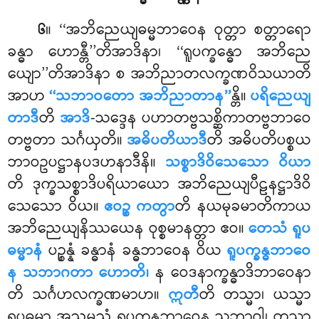
။ ‘‘အဘိညေယျဓမ္မဘာဝေန
ဝုတ္တာ စတ္တာရော
၆
ခန္ဓာ ဟောန္တီ’’တိအာဒိနာ၊ ‘‘ရူပက္ခန္ဓော အဘိညေ
ယျော’’တိအာဒိနာ စ အဘိညာတလက္ခဏဝိသယာတိ
အာဟ
‘‘သဘာဝတော အဘိညာတာန’’
န္တိ။
ပရိညေယျ
တာဒီ
တိ
အာဒိ
-သဒ္ဒေန ပဟာတဗ္ဗသစ္ဆိကာတဗ္ဗဘာဝေ
တဗ္ဗတာ သင်္ဂယှတိ။
အဓိပတိယာဒီ
တိ အဓိပတိပစ္စယ
ဘာဝဥပဋ္ဌာနပဒဟနာဒီနိ။
သစ္စာဒိဝိသေသော ဝိယာ
တိ ဒုက္ခသစ္စာဒိပရိယာယော အဘိညေယျပီဠနဋ္ဌာဒိဝိ
သေသော ဝိယ။
ဧဝဉ္စ ကတွာ
တိ နယမုခမာတိကာယ
အဘိညေယျနိဿယေန ဝုစ္စမာနတ္တာ ဧဝ။
တေသံ ရူပ
ဓမ္မာနံ
ပဉ္စန္နံ ခန္ဓာနံ ခန္ဓဘာဝေန ဝိယ
ရူပက္ခန္ဓဘာဝေ
န သဘာဂတာ ဟောတိ၊
န ဝေဒနာက္ခန္ဓာဒိဘာဝေနာ
တိ သင်္ဂဟလက္ခဏမာဟ။
ဣတီ
တိ တသ္မာ၊ ယသ္မာ
ရူပဓမ္မာ အညမညံ ရူပက္ခန္ဓဘာဝေန သဘာဂါ၊ တသ္မာ