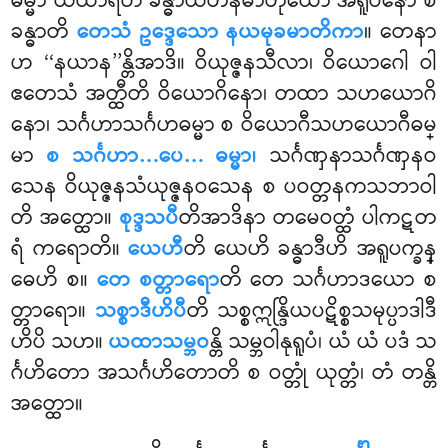
ဓမ္မာ ယထာရဟံ ခန္ဓာယတနဓာတုယော အရူပိနော စ
ခန္ဓာတိ
တေသံ ဥဒ္ဒေသော နယမုခမာတိကာ
။ တေနာ
ဟ ‘‘နယာန’’န္တိအာဒိ။ ဝိယုဇ္ဇနသီလာ၊ ဝိယောဂေါ ဝါ
ဧတေသံ အတ္ထီတိ ဝိယောဂိနော၊ တထာ သဟယောဂိ
နော၊ သင်္ဂဟာသင်္ဂဟဓမ္မာ စ ဝိယောဂီသဟယောဂီဓမ္
မာ
စ သင်္ဂဟာ…ပေ… ဓမ္မာ၊
သင်္ဂဏှနာသင်္ဂဏှနဝ
သေန ဝိယုဇ္ဇနသံယုဇ္ဇနဝသေန စ ပဝတ္တနကသဘာဝါ
တိ အတ္ထော။
စုဒ္ဒသပီ
တိအာဒိနာ တမေဝတ္ထံ ပါကဋတ
ရံ ကရောတိ။
ယေဟီ
တိ ယေဟိ ခန္ဓာဒီဟိ အရူပက္ခန္
ဓေဟိ စ။
တေ စတ္တာရော
တိ တေ သင်္ဂဟာဒယော စ
တ္တာရော။
သစ္စာဒီဟိပီ
တိ သစ္စဣန္ဒြိယပဋိစ္စသမုပ္ပာဒါဒီ
ဟိပိ သဟ။
ယထာသမ္ဘဝ
န္တိ သမ္ဘဝါနုရူပံ၊ ယံ ယံ ပဒံ သ
င်္ဂဟိတော အသင်္ဂဟိတောတိ စ ဝတ္တုံ ယုတ္တံ၊ တံ တန္တိ
အတ္ထော။