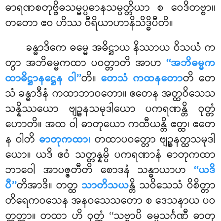
ဓာရဏစတုဗ္ဗိဓသမ္မပ္ပဓာနသမ္ပတ္တိယာ စ ဝေဒိတဗ္ဗာ။
တတော ဧဝ ဟိဿ ဝီရိယာဟာနိသိဒ္ဓိပီတိ။
ခန္ဓာဒိကေ ဓမ္မေ အဓိဋ္ဌာယ နိဿာယ ဝိသယံ က
တွာ အဘိဓမ္မကထာ ပဝတ္တာတိ အာဟ
‘‘အဘိဓမ္မက
ထာဓိဋ္ဌာနဋ္ဌေန ဝါ’’
တိ။
တေသံ ကထနတော
တိ တေ
သံ ခန္ဓာဒီနံ ကထာဘာဝတော။ ဧတေန အတ္ထဝိသေသ
သန္နိဿယော ဗျဉ္ဇနသမုဒါယော ပကရဏန္တိ ဝုတ္တံ
ဟောတိ။ အထ ဝါ ဓာတုယော ကထီယန္တိ ဧတ္ထ၊ ဧတေ
န ဝါတိ
ဓာတုကထာ၊
တထာပဝတ္တော ဗျဉ္ဇနတ္ထသမုဒါ
ယော။ ယဒိ ဧဝံ သတ္တန္နမ္ပိ ပကရဏာနံ ဓာတုကထာ
ဘာဝေါ အာပဇ္ဇတီတိ စောဒနံ သန္ဓာယာဟ
‘‘ယဒိ
ပီ’’
တိအာဒိ။ တတ္ထ
သာတိသယ
န္တိ သဝိသေသံ ဝိစိတ္တာ
တိရေကဝသေန အနဝသေသတော စ ဒေသနာယ ပဝ
တ္တတ္တာ။ တထာ ဟိ ဝုတ္တံ ‘‘သဗ္ဗာပိ ဓမ္မသင်္ဂဏီ ဓာတု