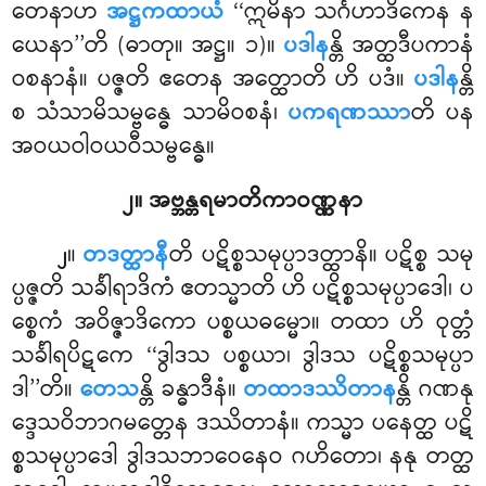
တေနာဟ
အဋ္ဌကထာယံ
‘‘ဣမိနာ သင်္ဂဟာဒိကေန န
ယေနာ’’တိ (ဓာတု။ အဋ္ဌ။ ၁)။
ပဒါန
န္တိ အတ္ထဒီပကာနံ
ဝစနာနံ။ ပဇ္ဇတိ ဧတေန အတ္ထောတိ ဟိ ပဒံ။
ပဒါန
န္တိ
စ သံသာမိသမ္ဗန္ဓေ သာမိဝစနံ၊
ပကရဏဿာ
တိ ပန
အဝယဝါဝယဝီသမ္ဗန္ဓေ။
၂။ အဗ္ဘန္တရမာတိကာဝဏ္ဏနာ
။
တဒတ္ထာနီ
တိ ပဋိစ္စသမုပ္ပာဒတ္ထာနိ။ ပဋိစ္စ သမု
၂
ပ္ပဇ္ဇတိ သင်္ခါရာဒိကံ ဧတသ္မာတိ ဟိ ပဋိစ္စသမုပ္ပာဒေါ၊ ပ
စ္စေကံ အဝိဇ္ဇာဒိကော ပစ္စယဓမ္မော။ တထာ ဟိ ဝုတ္တံ
သင်္ခါရပိဋကေ ‘‘ဒွါဒသ ပစ္စယာ၊ ဒွါဒသ ပဋိစ္စသမုပ္ပာ
ဒါ’’တိ။
တေသ
န္တိ ခန္ဓာဒီနံ။
တထာဒဿိတာန
န္တိ ဂဏနု
ဒ္ဒေသဝိဘာဂမတ္တေန ဒဿိတာနံ။ ကသ္မာ ပနေတ္ထ ပဋိ
စ္စသမုပ္ပာဒေါ ဒွါဒသဘာဝေနေဝ ဂဟိတော၊ နနု တတ္ထ