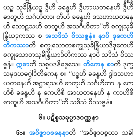
ယဉ္စ သုခိန္ဒြိယဉ္စ ဒွီဟိ ခန္ဓေဟိ ဒွီဟာယတနေဟိ ဒွီဟိ
ဓာတူဟိ သင်္ဂဟိတာ၊ တီဟိ ခန္ဓေဟိ ဒသဟာယတနေ
ဟိ သောဠသဟိ ဓာတူဟိ အသင်္ဂဟိတာ’’တိ စက္ခုသုခိ
န္ဒြိယဒုကဿ စ
အသဒိသံ ဝိဿဇ္ဇနံ။ နာပိ ဒုကေဟိ
တိကဿာ
တိ စက္ခုသောတစက္ခုသုခိန္ဒြိယာဒိဒုကေဟိ
စက္ခုသောတသုခိန္ဒြိယာဒိတိကဿ နာပိ သဒိသံ ဝိဿ
ဇ္ဇနံ။
ဣဓာ
တိ သစ္စပဒနိဒ္ဒေသေ။
တိကေန စာ
တိ ဒုက္ခ
သမုဒယမဂ္ဂါဒိတိကေန စ။ ‘‘ပဉ္စဟိ ခန္ဓေဟိ ဒွါဒသဟာ
ယတနေဟိ အဋ္ဌာရသဟိ ဓာတူဟိ သင်္ဂဟိတာ၊ န ကေ
ဟိစိ ခန္ဓေဟိ န ကေဟိစိ အာယတနေဟိ န ကာဟိစိ
ဓာတူဟိ အသင်္ဂဟိတာ’’တိ သဒိသံ ဝိဿဇ္ဇနံ။
၆။ ပဋိစ္စသမုပ္ပာဒဝဏ္ဏနာ
။
အဝိဇ္ဇာဝစနေနာ
တိ ‘‘အဝိဇ္ဇာပစ္စယာ သင်္ခါ
၆၁