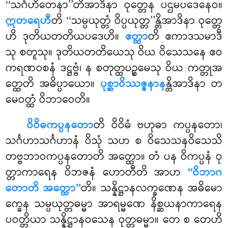
‘‘သင်္ဂဟိတေနာ’’တိအာဒိနာ ဝုတ္တေန ပဌမပဒေနေဝ။
ဣတရေဟီ
တိ ‘‘သမ္ပယုတ္တံ ဝိပ္ပယုတ္တ’’န္တိအာဒိနာ ဝုတ္တေ
ဟိ ဒုတိယတတိယပဒေဟိ။
ဧတ္ထာ
တိ ဧကာဒသမာဒီ
သု စတူသု။ ဒုတိယတတိယေသု ဝိယ ဝိသေသနေ ဧဝ
ကရဏဝစနံ ဒဋ္ဌဗ္ဗံ၊ န စတုတ္ထပဉ္စမေသု ဝိယ ကတ္တုအ
တ္ထေတိ အဓိပ္ပာယော။
ပုစ္ဆာဝိဿဇ္ဇနာန
န္တိအာဒိနာ တ
မေဝတ္ထံ ဝိဘာဝေတိ။
ဝိဝိဓကပ္ပနတော
တိ ဝိဝိဓံ ဗဟုဓာ ကပ္ပနတော၊
သင်္ဂဟာသင်္ဂဟာနံ ဝိသုံ သဟ စ ဝိသေသနဝိသေသိ
တဗ္ဗဘာဝကပ္ပနတောတိ အတ္ထော။ တံ ပန ဝိကပ္ပနံ ဝု
တ္တာကာရေန ဝိဘဇနံ ဟောတီတိ အာဟ
‘‘ဝိဘာဂ
တောတိ အတ္ထော’’
တိ။ သန္နိဋ္ဌာနလက္ခဏေန အဓိမော
က္ခေန သမ္ပယုတ္တဓမ္မာ အာရမ္မဏေ နိစ္ဆယနာကာရေန
ပဝတ္တိယာ သန္နိဋ္ဌာနဝသေန ဝုတ္တဓမ္မာ။ တေ စ တေဟိ