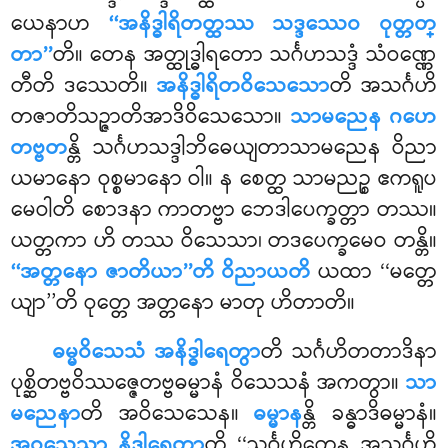
ယေနာဟ
‘‘အနိဒ္ဓါရိတတ္ထဿ သဒ္ဒဿေဝ ဝုတ္တတ္
တာ’’
တိ။ တေန အတ္ထုဒ္ဓါရတော သင်္ဂဟသဒ္ဒံ သံဝဏ္ဏေ
တီတိ ဒဿေတိ။
အနိဒ္ဓါရိတဝိသေသော
တိ အသင်္ဂဟိ
တဇာတိသဉ္ဇာတိအာဒိဝိသေသော။
သာမညေန ဂဟေ
တဗ္ဗတ
န္တိ သင်္ဂဟသဒ္ဒါဘိဓေယျတာသာမညေန ဝိညာ
ယမာနော ဝုစ္စမာနော ဝါ။ န စေတ္ထ သာမညဉ္စ ဧကရူပ
မေဝါတိ စောဒနာ ကာတဗ္ဗာ ဘေဒါပေက္ခတ္တာ တဿ။
ယတ္တကာ ဟိ တဿ ဝိသေသာ၊ တဒပေက္ခမေဝ တန္တိ။
‘‘အတ္တနော ဇာတိယာ’’တိ ဝိညာယတိ
ယထာ ‘‘မတ္တေ
ယျာ’’တိ ဝုတ္တေ အတ္တနော မာတု ဟိတာတိ။
ဓမ္မဝိသေသံ အနိဒ္ဓါရေတွာ
တိ သင်္ဂဟိတတာဒိနာ
ပုစ္ဆိတဗ္ဗဝိဿဇ္ဇေတဗ္ဗဓမ္မာနံ ဝိသေသနံ အကတွာ။
သာ
မညေနာ
တိ အဝိသေသေန။
ဓမ္မာန
န္တိ ခန္ဓာဒိဓမ္မာနံ။
အဝသေသာ နိဒ္ဓါရေတွာ
တိ ‘‘သင်္ဂဟိတေန
အသင်္ဂဟိ