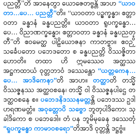
ပညတ္တီ’’တိ အာနေတွာ ယောဇေတဗ္ဗန္တိ အာဟ
‘‘ယာဝ
တာ…ပေ… ပညတ္တီ’’
တိ။ ‘‘ယာဝတာ ပဉ္စက္ခန္ဓာ၊ ဧတ္တာ
ဝတာ ခန္ဓာနံ ခန္ဓပညတ္တိ။ ယာဝတာ ရူပက္ခန္ဓော…
ပေ… ဝိညာဏက္ခန္ဓော၊ ဧတ္တာဝတာ ခန္ဓာနံ ခန္ဓပညတ္
တီ’’တိ ဧဝမေတ္ထ ပါဠိယောဇနာ ကာတဗ္ဗာ။ ဧဝဉှိ
သင်္ခေပတော ပဘေဒတော စ ခန္ဓပညတ္တိ ဝိဿဇ္ဇိတာ
ဟောတိ။ တထာ ဟိ ဣမဿေဝ အတ္ထဿ
အဋ္ဌကထာယံ ဝုတ္တဘာဝံ
ဒဿေန္တော
‘‘ယတ္တကေန…
ပေ… အာဒိကေနာ’’
တိ အာဟ။
တတ္ထာ
တိ တသ္မိံ
ဝိဿဇ္ဇနဿ အတ္ထဝစနေ၊ တသ္မိံ ဝါ ဝိဿဇ္ဇနပါဌေ တ
ဒတ္ထဝစနေ စ။
ပဘေဒနိဒဿနမတ္တ
န္တိ ပဘေဒဿ ဥဒါ
ဟရဏမတ္တံ။
အဝုတ္တောပိ သဗ္ဗော
ဘူတုပါဒိကော၊ သု
ခါဒိကော စ ပဘေဒေါ။ တံ ပန ဘူမိမုခေန ဒဿေတုံ
‘‘ရူပက္ခန္ဓော ကာမာဝစရော’’
တိအာဒိ ဝုတ္တန္တိ ဒဋ္ဌဗ္ဗံ။