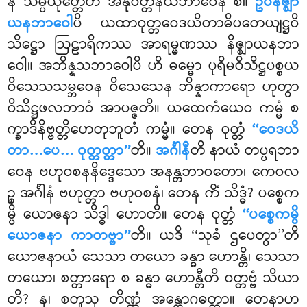
န သမ္ပယုတ္တေဟိ အနုဝတ္တနီယဘာဝေန စ။
ဥပနိဇ္ဈာ
ယနဘာဝေါ
ပိ ယထာဝုတ္တဝေဒယိတာဓိပတေယျဋ္ဌဝိ
သိဋ္ဌော ဩဠာရိကဿ အာရမ္မဏဿ နိဇ္ဈာယနဘာ
ဝေါ။ အဘိန္နသဘာဝေါပိ ဟိ ဓမ္မော ပုရိမဝိသိဋ္ဌပစ္စယ
ဝိသေသသမ္ဘဝေန ဝိသေသေန
ဘိန္နာကာရော ဟုတွာ
ဝိသိဋ္ဌဖလဘာဝံ အာပဇ္ဇတိ။ ယထေကံယေဝ ကမ္မံ စ
က္ခာဒိနိဗ္ဗတ္တိဟေတုဘူတံ ကမ္မံ။ တေန ဝုတ္တံ
‘‘ဝေဒယိ
တာ…ပေ… ဝုတ္တတ္တာ’’
တိ။
အင်္ဂါနီ
တိ နာယံ တပ္ပရဘာ
ဝေန ဗဟုဝစနနိဒ္ဒေသော အနန္တဘာဝတော၊ ကေဝလ
ဉ္စ အင်္ဂါနံ ဗဟုတ္တာ ဗဟုဝစနံ၊ တေန ကိံ သိဒ္ဓံ? ပစ္စေက
မ္ပိ ယောဇနာ သိဒ္ဓါ ဟောတိ။ တေန ဝုတ္တံ
‘‘ပစ္စေကမ္ပိ
ယောဇနာ ကာတဗ္ဗာ’’
တိ။ ယဒိ ‘‘သုခံ ဌပေတွာ’’တိ
ယောဇနာယံ သေသာ တယော ခန္ဓာ ဟောန္တိ၊ သေသာ
တယော၊ စတ္တာရော စ ခန္ဓာ ဟောန္တီတိ ဝတ္တဗ္ဗံ သိယာ
တိ? န၊ စတူသု တိဏ္ဏံ အန္တောဂဓတ္တာ။ တေနာဟ