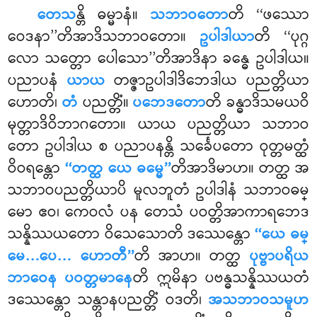
တေသ
န္တိ ဓမ္မာနံ။
သဘာဝတော
တိ ‘‘ဖဿော
ဝေဒနာ’’တိအာဒိသဘာဝတော။
ဥပါဒါယာ
တိ ‘‘ပုဂ္ဂ
လော သတ္တော ပေါသော’’တိအာဒိနာ ခန္ဓေ ဥပါဒါယ။
ပညာပနံ
ယာယ
တဇ္ဇာဥပါဒါဒိဘေဒါယ ပညတ္တိယာ
ဟောတိ၊
တံ
ပညတ္တိံ။
ပဘေဒတော
တိ ခန္ဓာဒိသမယဝိ
မုတ္တာဒိဝိဘာဂတော။ ယာယ ပညတ္တိယာ သဘာဝ
တော ဥပါဒါယ စ ပညာပနန္တိ သင်္ခေပတော ဝုတ္တမတ္ထံ
ဝိဝရန္တော
‘‘တတ္ထ ယေ ဓမ္မေ’’
တိအာဒိမာဟ။ တတ္ထ အ
သဘာဝပညတ္တိယာပိ မူလဘူတံ ဥပါဒါနံ သဘာဝဓမ္
မော ဧဝ၊ ကေဝလံ ပန တေသံ ပဝတ္တိအာကာရဘေဒ
သန္နိဿယတော ဝိသေသောတိ ဒဿေန္တော
‘‘ယေ ဓမ္
မေ…ပေ… ဟောတီ’’
တိ အာဟ။ တတ္ထ
ပုဗ္ဗာပရိယ
ဘာဝေန ပဝတ္တမာနေ
တိ ဣမိနာ ပဗန္ဓသန္နိဿယတံ
ဒဿေန္တော သန္တာနပညတ္တိံ ဝဒတိ၊
အသဘာဝသမူဟ