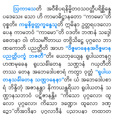
ဩကာသေ
တိ
အဝီစိပရနိမ္မိတဝသဝတ္တီပရိစ္ဆိန္နေ
ပဒေသေ။ သော ဟိ ကာမာဓိဋ္ဌာနတော ‘‘ကာမော’’တိ
ဝုစ္စတိ။
ကမ္မနိဗ္ဗတ္တက္ခန္ဓေသူ
တိ ဣမိနာ ဥတ္တရပဒလော
ပေန ကာမဘဝံ ‘‘ကာမော’’တိ ဝဒတိ။ ဘဏနံ သဒ္ဒေါ
စေတနာ ဝါ၊ တံသမင်္ဂိတာယ တဗ္ဗိသိဋ္ဌေ ပုဂ္ဂလေ ဘာ
ဏကောတိ ပညတ္တီတိ အာဟ
‘‘ဝိဇ္ဇမာနေနအဝိဇ္ဇမာန
ပညတ္တိပက္ခံ ဘဇတီ’’
တိ။ ယေဘုယျေန ရူပါယတနဂ္ဂ
ဟဏမုခေန ရူပသင်္ခါတေန သဏ္ဌာနံ ဂယှတီတိ
တဿ တေန အဘေဒေါပစာရံ ကတွာ ဝုတ္တံ
‘‘ရူပါယ
တနသင်္ခါတေန သဏ္ဌာနေနာ’’
တိ။ ယံ အဘေဒေါပစာ
ရံ ဘိန္ဒိတုံ အဇာနန္တာ နိကာယန္တရိယာ ရူပါယတနံ သ
ဏ္ဌာနသဘာဝံ ပဋိဇာနန္တိ။ ‘‘ကိသော ပုဂ္ဂလော၊ ထူ
လော ပုဂ္ဂလော၊ ကိသော ဒဏ္ဍော၊ ထူလော ဒဏ္
ဍော’’တိအာဒိနာ ပုဂ္ဂလာဒီနံ ပညာပနာ တထာတ