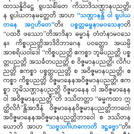
ထာသန္နိဝိဋ္ဌေ ရူပသင်္ခါတေ ကိသာဒိသဏ္ဌာနပညတ္တိ၊
န ရူပါယတနမတ္တေတိ အာဟ
‘‘သဏ္ဌာနန္တိ ဝါ ရူပါယ
တနေ အဂ္ဂဟိတေ’’
တိ။
ပစ္စတ္တဓမ္မနာမဝသေနာ
တိ
‘‘ပထဝီ ဖဿော’’တိအာဒိနာ ဓမ္မာနံ တံတံနာမဝသေ
န။ ကိစ္စပညတ္တိအာဒိဝိဘာဂေန ပဝတ္တော အယမ္ပိ
အာစရိယဝါဒေါ ‘‘ကိစ္စပညတ္တိ ဧကစ္စာ ဘူမိပညတ္တိ ပစ္စ
တ္တပညတ္တိ အသင်္ခတပညတ္တိ စ ဝိဇ္ဇမာနပညတ္တိ၊ လိင်္ဂပ
ညတ္တိ ဧကစ္စာ ပစ္စတ္တပညတ္တိ စ အဝိဇ္ဇမာနပညတ္တိ၊ ဧ
ကစ္စာ ကိစ္စပညတ္တိ ဝိဇ္ဇမာနေနအဝိဇ္ဇမာနပညတ္တိ၊ ဧက
စ္စာ ဘူမိသဏ္ဌာနပညတ္တိ ဝိဇ္ဇမာနေန ဝါ အဝိဇ္ဇမာနေန
ဝါ အဝိဇ္ဇမာနပညတ္တီ’’တိ ဒဿိတတ္တာ ‘‘ဓမ္မကထာ ဣ
တ္ထိလိင်္ဂ’’န္တိအာဒီနံ ဝိဇ္ဇမာနေနဝိဇ္ဇမာနပညတ္တိဘာဝေါ၊
အဝိဇ္ဇမာနေနအဝိဇ္ဇမာနပညတ္တိဘာဝေါ စ ဒဿိတန
ယောတိ အာဟ
‘‘သဗ္ဗသင်္ဂါဟကောတိ ဒဋ္ဌဗ္ဗော’’
တိ။