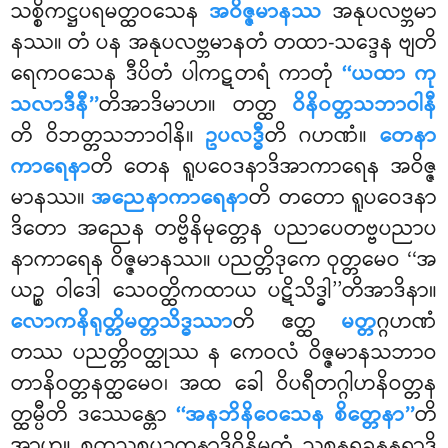
သစ္စိကဋ္ဌပရမတ္ထဝသေန
အဝိဇ္ဇမာနဿ
အနုပလဗ္ဘမာ
နဿ။ တံ ပန အနုပလဗ္ဘမာနတံ တထာ-သဒ္ဒေန ဗျတိ
ရေကဝသေန ဒီပိတံ ပါကဋတရံ ကာတုံ
‘‘ယထာ ကု
သလာဒီနီ’’
တိအာဒိမာဟ။ တတ္ထ
ဝိနိဝတ္တသဘာဝါနီ
တိ ဝိဘတ္တသဘာဝါနိ။
ဥပလဒ္ဓီ
တိ ဂဟဏံ။
တေနာ
ကာရေနာ
တိ တေန ရူပဝေဒနာဒိအာကာရေန အဝိဇ္ဇ
မာနဿ။
အညေနာကာရေနာ
တိ တတော ရူပဝေဒနာ
ဒိတော အညေန တဗ္ဗိနိမုတ္တေန ပညာပေတဗ္ဗပညာပ
နာကာရေန ဝိဇ္ဇမာနဿ။ ပညတ္တိဒုကေ ဝုတ္တမေဝ ‘‘အ
ယဉ္စ ဝါဒေါ သေဝတ္ထိကထာယ ပဋိသိဒ္ဓါ’’တိအာဒိနာ။
လောကနိရုတ္တိမတ္တသိဒ္ဓဿာ
တိ ဧတ္ထ
မတ္တ
ဂ္ဂဟဏံ
တဿ ပညတ္တိဝတ္ထုဿ န ကေဝလံ ဝိဇ္ဇမာနသဘာဝ
တာနိဝတ္တနတ္ထမေဝ၊ အထ ခေါ ဝိပရီတဂ္ဂါဟနိဝတ္တန
တ္ထမ္ပီတိ ဒဿေန္တော
‘‘အနဘိနိဝေသေန စိတ္တေနာ’’
တိ
အာဟ။ စတုသစ္စပဉ္စက္ခန္ဓာဒိဝိနိမုတ္တံ သစ္စန္တရခန္ဓန္တရာဒိ