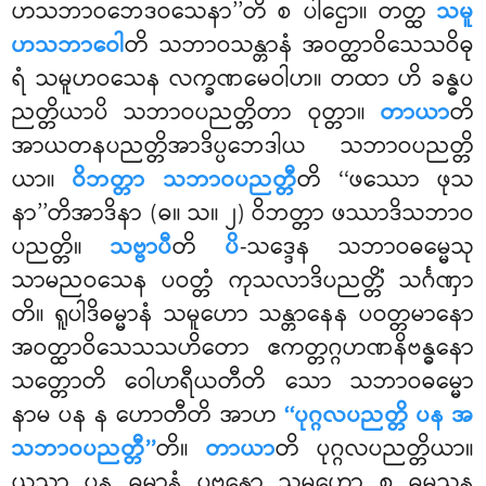
ဟသဘာဝဘေဒဝသေနာ’’တိ စ ပါဌော။ တတ္ထ
သမူ
ဟသဘာဝေါ
တိ
သဘာဝသန္တာနံ အဝတ္ထာဝိသေသဝိဓု
ရံ သမူဟဝသေန လက္ခဏမေဝါဟ။ တထာ ဟိ ခန္ဓပ
ညတ္တိယာပိ သဘာဝပညတ္တိတာ ဝုတ္တာ။
တာယာ
တိ
အာယတနပညတ္တိအာဒိပ္ပဘေဒါယ သဘာဝပညတ္တိ
ယာ။
ဝိဘတ္တာ သဘာဝပညတ္တီ
တိ ‘‘ဖဿော ဖုသ
နာ’’တိအာဒိနာ (ဓ။ သ။ ၂) ဝိဘတ္တာ ဖဿာဒိသဘာဝ
ပညတ္တိ။
သဗ္ဗာပီ
တိ
ပိ
-သဒ္ဒေန သဘာဝဓမ္မေသု
သာမညဝသေန ပဝတ္တံ ကုသလာဒိပညတ္တိံ သင်္ဂဏှာ
တိ။ ရူပါဒိဓမ္မာနံ သမူဟော သန္တာနေန
ပဝတ္တမာနော
အဝတ္ထာဝိသေသသဟိတော ဧကတ္တဂ္ဂဟဏနိဗန္ဓနော
သတ္တောတိ ဝေါဟရီယတီတိ သော သဘာဝဓမ္မော
နာမ ပန န ဟောတီတိ အာဟ
‘‘ပုဂ္ဂလပညတ္တိ ပန အ
သဘာဝပညတ္တီ’’
တိ။
တာယာ
တိ ပုဂ္ဂလပညတ္တိယာ။
ယသ္မာ ပန ဓမ္မာနံ ပဗန္ဓော သမူဟော စ ဓမ္မသန္