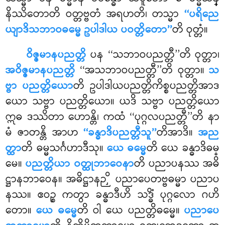
နိဿိတောတိ ဝတ္တဗ္ဗတံ အရဟတိ၊ တသ္မာ
‘‘ပရိညေ
ယျာဒိသဘာဝဓမ္မေ ဥပါဒါယ ပဝတ္တိတော’’
တိ ဝုတ္တံ။
ဝိဇ္ဇမာနပညတ္တိ
ပန ‘‘သဘာဝပညတ္တီ’’တိ ဝုတ္တာ၊
အဝိဇ္ဇမာနပညတ္တိ
‘‘အသဘာဝပညတ္တီ’’တိ ဝုတ္တာ။
သ
ဗ္ဗာ ပညတ္တိယော
တိ ဥပါဒါယပညတ္တိကိစ္စပညတ္တိအာဒ
ယော သဗ္ဗာ ပညတ္တိယော။ ယဒိ သဗ္ဗာ ပညတ္တိယော
ဣဓ ဒဿိတာ ဟောန္တိ၊ ကထံ ‘‘ပုဂ္ဂလပညတ္တီ’’တိ နာ
မံ ဇာတန္တိ အာဟ
‘‘ခန္ဓာဒိပညတ္တီသူ’’
တိအာဒိ။
အည
တ္ထာ
တိ ဓမ္မသင်္ဂဟာဒီသု။
ယေ ဓမ္မေ
တိ ယေ ခန္ဓာဒိဓမ္
မေ။
ပညတ္တိယာ ဝတ္ထုဘာဝေနာ
တိ ပညာပနဿ အဓိ
ဋ္ဌာနဘာဝေန။ အဓိဋ္ဌာနဉှိ ပညာပေတဗ္ဗဓမ္မာ ပညာပ
နဿ။ ဧဝဉ္စ ကတွာ ခန္ဓာဒီဟိ သဒ္ဓိံ ပုဂ္ဂလော ဂဟိ
တော။
ယေ ဓမ္မေ
တိ ဝါ ယေ ပညတ္တိဓမ္မေ။
ပညာပေ