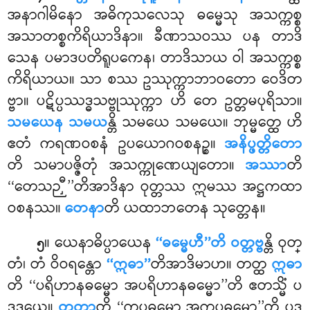
အနာဂါမိနော အဓိကုသလေသု ဓမ္မေသု အသက္ကစ္စ
အသာတစ္စကိရိယာဒိနာ။ ခီဏာသဝဿ ပန တာဒိ
သေန ပမာဒပတိရူပကေန၊ တာဒိသာယ ဝါ အသက္ကစ္စ
ကိရိယာယ။ သာ စဿ ဥဿုက္ကာဘာဝတော ဝေဒိတ
ဗ္ဗာ။ ပဋိပ္ပဿဒ္ဓသဗ္ဗုဿုက္ကာ ဟိ တေ ဥတ္တမပုရိသာ။
သမယေန သမယ
န္တိ သမယေ သမယေ။ ဘုမ္မတ္ထေ ဟိ
ဧတံ ကရဏဝစနံ ဥပယောဂဝစနဉ္စ။
အနိပ္ဖတ္တိတော
တိ သမာပဇ္ဇိတုံ အသက္ကုဏေယျတော။
အဿာ
တိ
‘‘တေသဉှီ’’တိအာဒိနာ ဝုတ္တဿ ဣမဿ အဋ္ဌကထာ
ဝစနဿ။
တေနာ
တိ ယထာဘတေန သုတ္တေန။
။ ယေနာဓိပ္ပာယေန
‘‘ဓမ္မေဟီ’’တိ ဝတ္တဗ္ဗ
န္တိ ဝုတ္
၅
တံ၊ တံ ဝိဝရန္တော
‘‘ဣဓာ’’
တိအာဒိမာဟ။ တတ္ထ
ဣဓာ
တိ ‘‘ပရိဟာနဓမ္မော အပရိဟာနဓမ္မော’’တိ ဧတသ္မိံ ပ
ဒဒွယေ။
တတ္ထာ
တိ ‘‘ကုပ္ပဓမ္မော အကုပ္ပဓမ္မော’’တိ ပဒ