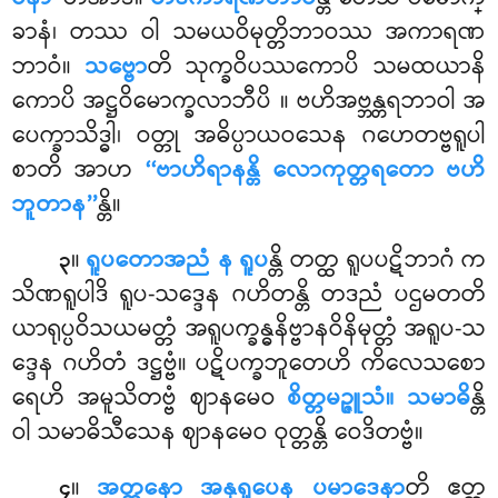
ခာနံ၊ တဿ ဝါ သမယဝိမုတ္တိဘာဝဿ အကာရဏ
ဘာဝံ။
သဗ္ဗော
တိ သုက္ခဝိပဿကောပိ သမထယာနိ
ကောပိ အဋ္ဌဝိမောက္ခလာဘီပိ
။ ဗဟိအဗ္ဘန္တရဘာဝါ အ
ပေက္ခာသိဒ္ဓါ၊ ဝတ္တု အဓိပ္ပာယဝသေန ဂဟေတဗ္ဗရူပါ
စာတိ အာဟ
‘‘ဗာဟိရာနန္တိ လောကုတ္တရတော ဗဟိ
ဘူတာန’’
န္တိ။
။
ရူပတော
အညံ န ရူပ
န္တိ တတ္ထ ရူပပဋိဘာဂံ က
၃
သိဏရူပါဒိ ရူပ-သဒ္ဒေန ဂဟိတန္တိ တဒညံ ပဌမတတိ
ယာရုပ္ပဝိသယမတ္တံ အရူပက္ခန္ဓနိဗ္ဗာနဝိနိမုတ္တံ အရူပ-သ
ဒ္ဒေန ဂဟိတံ ဒဋ္ဌဗ္ဗံ။ ပဋိပက္ခဘူတေဟိ ကိလေသစော
ရေဟိ အမူသိတဗ္ဗံ ဈာနမေဝ
စိတ္တမဉ္ဇူသံ။ သမာဓိ
န္တိ
ဝါ သမာဓိသီသေန ဈာနမေဝ ဝုတ္တန္တိ ဝေဒိတဗ္ဗံ။
။
အတ္တနော အနုရူပေန ပမာဒေနာ
တိ ဧတ္ထ
၄