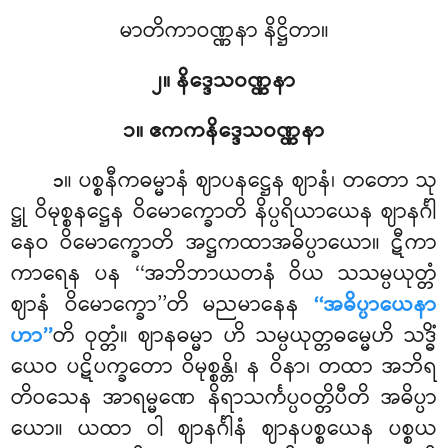
မာတိကာဝဏ္ဏနာ နိဋ္ဌိတာ။
၂။ နိဒ္ဒေသဝဏ္ဏနာ
၁။ ဧကကနိဒ္ဒေသဝဏ္ဏနာ
။ ပစ္စနီကဓမ္မာနံ
ဈာပနဋ္ဌေန ဈာနံ၊ တတော သု
၁
ဋ္ဌု ဝိမုစ္စနဋ္ဌေန ဝိမောက္ခောတိ နိပ္ပရိယာယေန ဈာနင်္ဂါ
နေဝ ဝိမောက္ခောတိ အဋ္ဌကထာအဓိပ္ပာယော။ ဋီကာ
ကာရေန ပန ‘‘အဘိဘာယတနံ ဝိယ သသမ္ပယုတ္တံ
ဈာနံ ဝိမောက္ခော’’တိ မညမာနေန
‘‘အဓိပ္ပာယေနာ
ဟာ’’
တိ ဝုတ္တံ။ ဈာနဓမ္မာ ဟိ သမ္ပယုတ္တဓမ္မေဟိ သဒ္ဓိံ
ယေဝ ပဋိပက္ခတော ဝိမုစ္စန္တိ၊ န ဝိနာ၊ တထာ အဘိရ
တိဝသေန အာရမ္မဏေ နိရာသင်္ကပ္ပဝတ္တိပီတိ အဓိပ္ပာ
ယော။ ယထာ ဝါ ဈာနင်္ဂါနံ ဈာနပစ္စယေန ပစ္စယ