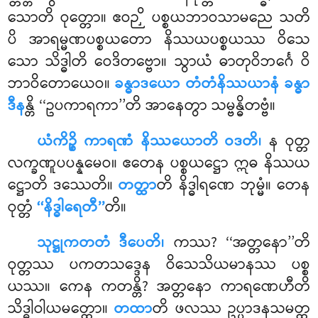
သောတိ ဝုတ္တော။ ဧဝဉှိ ပစ္စယဘာဝသာမညေ သတိ
ပိ အာရမ္မဏပစ္စယတော နိဿယပစ္စယဿ ဝိသေ
သော သိဒ္ဓါတိ ဝေဒိတဗ္ဗော။ သွာယံ ဓာတုဝိဘင်္ဂေ ဝိ
ဘာဝိတောယေဝ။
ခန္ဓာဒယော တံတံနိဿယာနံ ခန္ဓာ
ဒီန
န္တိ ‘‘ဥပကာရကာ’’တိ အာနေတွာ သမ္ဗန္ဓိတဗ္ဗံ။
ယံ
ကိဉ္စိ ကာရဏံ နိဿယောတိ ဝဒတိ၊
န ဝုတ္တ
လက္ခဏူပပန္နမေဝ။ ဧတေန ပစ္စယဋ္ဌော ဣဓ နိဿယ
ဋ္ဌောတိ ဒဿေတိ။
တတ္ထာ
တိ နိဒ္ဓါရဏေ ဘုမ္မံ။ တေန
ဝုတ္တံ
‘‘နိဒ္ဓါရေတီ’’
တိ။
သုဋ္ဌုကတတံ ဒီပေတိ၊
ကဿ? ‘‘အတ္တနော’’တိ
ဝုတ္တဿ ပကတသဒ္ဒေန ဝိသေသိယမာနဿ ပစ္စ
ယဿ။ ကေန ကတန္တိ? အတ္တနော ကာရဏေဟီတိ
သိဒ္ဓါဝါယမတ္ထော။
တထာ
တိ ဖလဿ ဥပ္ပာဒနသမတ္ထ