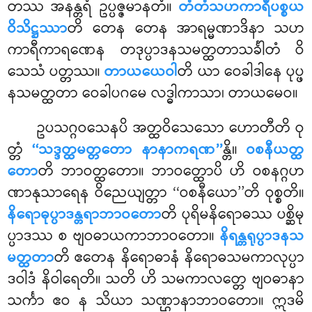
တဿ အနန္တရံ ဥပ္ပဇ္ဇမာနတံ။
တံတံသဟကာရီပစ္စယ
ဝိသိဋ္ဌဿာ
တိ တေန တေန အာရမ္မဏာဒိနာ သဟ
ကာရီကာရဏေန တဒုပ္ပာဒနသမတ္ထတာသင်္ခါတံ ဝိ
သေသံ ပတ္တဿ။
တာယယေဝါ
တိ ယာ ဝေခါဒါနေ ပုပ္ဖ
နသမတ္ထတာ ဝေခါပဂမေ လဒ္ဓါကာသာ၊ တာယမေဝ။
ဥပသဂ္ဂဝသေနပိ အတ္ထဝိသေသော ဟောတီတိ ဝု
တ္တံ
‘‘သဒ္ဒတ္ထမတ္တတော နာနာကရဏ’’
န္တိ။
ဝစနီယတ္ထ
တော
တိ ဘာဝတ္ထတော။ ဘာဝတ္ထောပိ ဟိ ဝစနဂ္ဂဟ
ဏာနုသာရေန ဝိညေယျတ္တာ ‘‘ဝစနီယော’’တိ ဝုစ္စတိ။
နိရောဓုပ္ပာဒန္တရာဘာဝတော
တိ ပုရိမနိရောဓဿ ပစ္ဆိမု
ပ္ပာဒဿ စ ဗျဝဓာယကာဘာဝတော။
နိရန္တရုပ္ပာဒနသ
မတ္ထတာ
တိ ဧတေန နိရောဓာနံ နိရောဓသမကာလုပ္ပာ
ဒဝါဒံ နိဝါရေတိ။ သတိ ဟိ သမကာလတ္တေ ဗျဝဓာနာ
သင်္ကာ ဧဝ န သိယာ သဏ္ဌာနာဘာဝတော။ ဣဒမိ