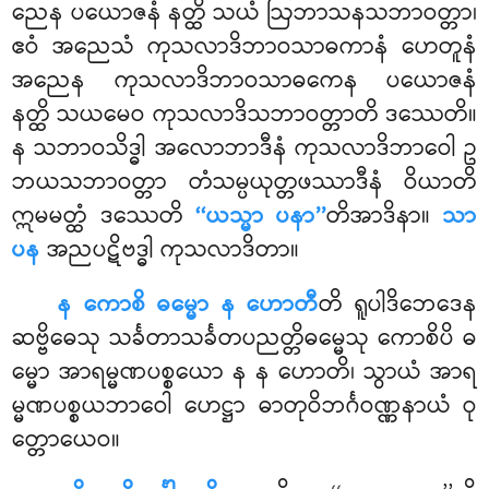
ညေန ပယောဇနံ နတ္ထိ သယံ ဩဘာသနသဘာဝတ္တာ၊
ဧဝံ အညေသံ ကုသလာဒိဘာဝသာဓကာနံ ဟေတူနံ
အညေန ကုသလာဒိဘာဝသာဓကေန
ပယောဇနံ
နတ္ထိ သယမေဝ ကုသလာဒိသဘာဝတ္တာတိ ဒဿေတိ။
န သဘာဝသိဒ္ဓါ အလောဘာဒီနံ ကုသလာဒိဘာဝေါ ဥ
ဘယသဘာဝတ္တာ တံသမ္ပယုတ္တဖဿာဒီနံ ဝိယာတိ
ဣမမတ္ထံ ဒဿေတိ
‘‘ယသ္မာ ပနာ’’
တိအာဒိနာ။
သာ
ပန
အညပဋိဗဒ္ဓါ ကုသလာဒိတာ။
န ကောစိ ဓမ္မော န ဟောတီ
တိ ရူပါဒိဘေဒေန
ဆဗ္ဗိဓေသု သင်္ခတာသင်္ခတပညတ္တိဓမ္မေသု ကောစိပိ ဓ
မ္မော အာရမ္မဏပစ္စယော န န ဟောတိ၊ သွာယံ အာရ
မ္မဏပစ္စယဘာဝေါ ဟေဋ္ဌာ ဓာတုဝိဘင်္ဂဝဏ္ဏနာယံ ဝု
တ္တောယေဝ။