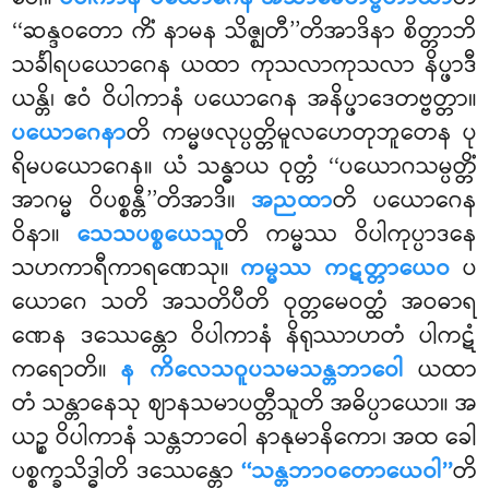
‘‘ဆန္ဒဝတော ကိံ နာမန သိဇ္ဈတီ’’တိအာဒိနာ စိတ္တာဘိ
သင်္ခါရပယောဂေန ယထာ ကုသလာကုသလာ နိပ္ဖာဒီ
ယန္တိ၊ ဧဝံ ဝိပါကာနံ ပယောဂေန အနိပ္ဖာဒေတဗ္ဗတ္တာ။
ပယောဂေနာ
တိ ကမ္မဖလုပ္ပတ္တိမူလဟေတုဘူတေန ပု
ရိမပယောဂေန။ ယံ သန္ဓာယ ဝုတ္တံ ‘‘ပယောဂသမ္ပတ္တိံ
အာဂမ္မ ဝိပစ္စန္တီ’’တိအာဒိ။
အညထာ
တိ ပယောဂေန
ဝိနာ။
သေသပစ္စယေသူ
တိ ကမ္မဿ ဝိပါကုပ္ပာဒနေ
သဟကာရီကာရဏေသု။
ကမ္မဿ ကဋတ္တာယေဝ
ပ
ယောဂေ သတိ အသတိပီတိ ဝုတ္တမေဝတ္ထံ အဝဓာရ
ဏေန ဒဿေန္တော ဝိပါကာနံ နိရုဿာဟတံ ပါကဋံ
ကရောတိ။
န ကိလေသဝူပသမသန္တဘာဝေါ
ယထာ
တံ သန္တာနေသု ဈာနသမာပတ္တီသူတိ အဓိပ္ပာယော။ အ
ယဉ္စ ဝိပါကာနံ သန္တဘာဝေါ နာနုမာနိကော၊ အထ ခေါ
ပစ္စက္ခသိဒ္ဓါတိ ဒဿေန္တော
‘‘သန္တဘာဝတောယေဝါ’’
တိ