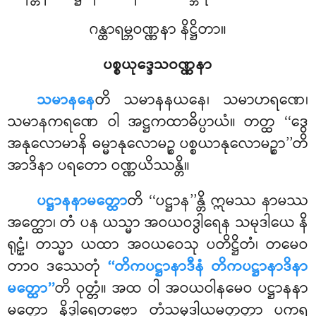
ဂန္ထာရမ္ဘဝဏ္ဏနာ နိဋ္ဌိတာ။
ပစ္စယုဒ္ဒေသဝဏ္ဏနာ
သမာနနေ
တိ သမာနနယနေ၊ သမာဟရဏေ၊
သမာနကရဏေ ဝါ အဋ္ဌကထာဓိပ္ပာယံ။ တတ္ထ ‘‘ဒွေ
အနုလောမာနိ ဓမ္မာနုလောမဉ္စ ပစ္စယာနုလောမဉ္စာ’’တိ
အာဒိနာ ပရတော ဝဏ္ဏယိဿန္တိ။
ပဋ္ဌာနနာမတ္ထော
တိ
‘‘ပဋ္ဌာန’’န္တိ ဣမဿ နာမဿ
အတ္ထော၊ တံ ပန ယသ္မာ အဝယဝဒွါရေန သမုဒါယေ နိ
ရုဠှံ၊ တသ္မာ ယထာ အဝယဝေသု ပတိဋ္ဌိတံ၊ တမေဝ
တာဝ ဒဿေတုံ
‘‘တိကပဋ္ဌာနာဒီနံ တိကပဋ္ဌာနာဒိနာ
မတ္ထော’’
တိ ဝုတ္တံ။ အထ ဝါ အဝယဝါနမေဝ ပဋ္ဌာနနာ
မတ္ထော နိဒ္ဓါရေတဗ္ဗော တံသမုဒါယမတ္တတ္တာ ပကရ