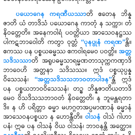
ပယောဂေန ကရဏီယဿာ
တိ ဧတေန ဘိန္န
ဇာတိ ယံ တာဒိသံ ပယောဂေန ကာတုံ န သက္ကာ၊ တံ
နိဝတ္တေတိ။ အနေကဝါရံ ပဝတ္တိယာ အာသေဝနဋ္ဌဿ
ပါကဋဘာဝေါတိ ကတွာ ဝုတ္တံ
‘‘ပုနပ္ပုနံ ကရဏ’’
န္တိ။
ဧကဿ ပန
ပစ္စယဓမ္မဿ ဧကဝါရမေဝ ပဝတ္တိ။
အတ္တ
သဒိသဿာ
တိ အရူပဓမ္မသာရမ္မဏတာသုက္ကကဏှာဒိ
ဘာဝေဟိ အတ္တနာ သဒိသဿ။ ဣဒံ ပစ္စယုပ္ပန္န
ဝိသေသနံ၊
‘‘အတ္တသဒိသသဘာဝတာပါဒန’’
န္တိ
ဣဒံ
ပန ပစ္စယဘာဝဝိသေသနံ၊ တဉ္စ ဘိန္နဇာတိယတာဒိ
မေဝ ဝိသဒိသသဘာဝတံ နိဝတ္တေတိ၊ န ဘူမန္တရတာ
ဒိ။ န ဟိ ပရိတ္တာ ဓမ္မာ မဟဂ္ဂတအပ္ပမာဏာနံ ဓမ္မာနံ
အာသေဝနပစ္စယာ န ဟောန္တီတိ။
ဝါသနံ
ဝါသံ ဂါဟာ
ပနံ၊ ဣဓ ပန ဝါသနံ ဝိယ ဝါသနံ၊ ဘာဝနန္တိ အတ္ထော။