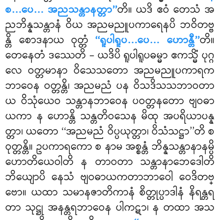
စ…ပေ… အညသန္တာနတ္တာ’’
တိ။ ယဒိ ဧဝံ တေသံ အ
ညဘိန္နသန္တာနံ ဝိယ အညမညူပကာရေနပိ ဘဝိတဗ္ဗ
န္တိ စောဒနာယ ဝုတ္တံ
‘‘ရူပါရူပ…ပေ… ဟောန္တီ’’
တိ။
တေနေတံ ဒဿေတိ – ယဒိပိ ရူပါရူပဓမ္မာ ဧကသ္မိံ ပုဂ္ဂ
လေ ဝတ္တမာနာ ဝိသေသတော အညမညူပကာရက
ဘာဝေန ဝတ္တန္တိ၊ အညမညံ ပန ဝိသဒိသသဘာဝတာ
ယ ဝိသုံယေဝ သန္တာနဘာဝေန ပဝတ္တနတော ဗျဝဓာ
ယကာ န ဟောန္တိ သန္တတိဝသေန မိထု အပရိယာပန္န
တ္တာ၊ ယတော ‘‘အညမညံ ဝိပ္ပယုတ္တာ၊ ဝိသံသဋ္ဌာ’’တိ စ
ဝုတ္တန္တိ။ ဥပကာရကော စ နာမ အစ္စန္တံ ဘိန္နသန္တာနာနမ္ပိ
ဟောတိယေဝါတိ န တာဝတာ သန္တာနာဘေဒေါတိ
ဘိယျောပိ နေသံ ဗျဝဓာယကတာဘာဝေါ ဝေဒိတဗ္
ဗော။ ယထာ သမာနဇာတိကာနံ စိတ္တုပ္ပာဒါနံ နိရန္တရ
တာ သုဋ္ဌု အနန္တရဘာဝေန ပါကဋာ၊ န တထာ အသ