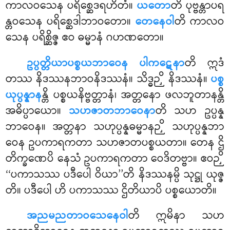
ကာလဝသေန ပရိစ္ဆေဒရဟိတံ။
ယတော
တိ ပုဗ္ဗန္တာပရ
န္တဝသေန ပရိစ္ဆေဒါဘာဝတော။
တေနေဝါ
တိ ကာလဝ
သေန ပရိစ္ဆိဇ္ဇ ဧဝ ဓမ္မာနံ ဂဟဏတော။
ဥပ္ပတ္တိယာ
ပစ္စယဘာဝေန ပါကဋေနာ
တိ ဣဒံ
တဿ နိဒဿနဘာဝနိဒဿနံ။ သိဒ္ဓဉှိ နိဒဿနံ။
ပစ္စ
ယုပ္ပန္နာန
န္တိ ပစ္စယနိဗ္ဗတ္တာနံ၊ အတ္တနော ဖလဘူတာနန္တိ
အဓိပ္ပာယော။
သဟဇာတဘာဝေနာ
တိ သဟ ဥပ္ပန္န
ဘာဝေန။ အတ္တနာ သဟုပ္ပန္နဓမ္မာနဉှိ သဟုပ္ပန္နဘာ
ဝေန ဥပကာရကတာ သဟဇာတပစ္စယတာ။ တေန ဌိ
တိက္ခဏေပိ နေသံ ဥပကာရကတာ ဝေဒိတဗ္ဗာ။ ဧဝဉှိ
‘‘ပကာသဿ ပဒီပေါ ဝိယာ’’တိ နိဒဿနမ္ပိ သုဋ္ဌု ယုဇ္ဇ
တိ။ ပဒီပေါ ဟိ ပကာသဿ ဌိတိယာပိ ပစ္စယောတိ။
အညမညတာဝသေနေဝါ
တိ ဣမိနာ သဟ