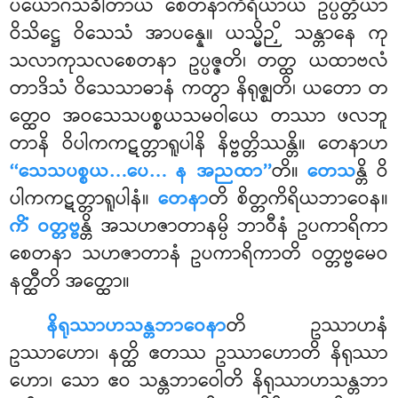
ပယောဂသင်္ခါတာယ စေတနာကိရိယာယ ဥပ္ပတ္တိယာ
ဝိသိဋ္ဌေ ဝိသေသံ အာပန္နေ။ ယသ္မိဉှိ သန္တာနေ ကု
သလာကုသလစေတနာ ဥပ္ပဇ္ဇတိ၊ တတ္ထ ယထာဗလံ
တာဒိသံ ဝိသေသာဓာနံ ကတွာ နိရုဇ္ဈတိ၊ ယတော တ
တ္ထေဝ အဝသေသပစ္စယသမဝါယေ တဿာ ဖလဘူ
တာနိ ဝိပါကကဋတ္တာရူပါနိ နိဗ္ဗတ္တိဿန္တိ။ တေနာဟ
‘‘သေသပစ္စယ…ပေ… န အညထာ’’
တိ။
တေသ
န္တိ ဝိ
ပါကကဋတ္တာရူပါနံ။
တေနာ
တိ စိတ္တကိရိယဘာဝေန။
ကိံ ဝတ္တဗ္ဗ
န္တိ အသဟဇာတာနမ္ပိ ဘာဝီနံ ဥပကာရိကာ
စေတနာ သဟဇာတာနံ ဥပကာရိကာတိ ဝတ္တဗ္ဗမေဝ
နတ္ထီတိ အတ္ထော။
နိရုဿာဟသန္တဘာဝေနာ
တိ ဥဿာဟနံ
ဥဿာဟော၊ နတ္ထိ ဧတဿ ဥဿာဟောတိ နိရုဿာ
ဟော၊ သော ဧဝ သန္တဘာဝေါတိ နိရုဿာဟသန္တဘာ