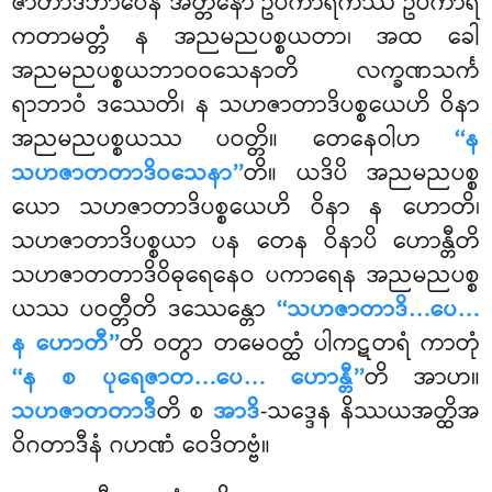
ဇာတာဒိဘာဝေန အတ္တနော ဥပကာရကဿ ဥပကာရ
ကတာမတ္တံ န အညမညပစ္စယတာ၊ အထ ခေါ
အညမညပစ္စယဘာဝဝသေနာတိ လက္ခဏသင်္က
ရာဘာဝံ ဒဿေတိ၊ န သဟဇာတာဒိပစ္စယေဟိ ဝိနာ
အညမညပစ္စယဿ ပဝတ္တိ။ တေနေဝါဟ
‘‘န
သဟဇာတတာဒိဝသေနာ’’
တိ။ ယဒိပိ အညမညပစ္စ
ယော သဟဇာတာဒိပစ္စယေဟိ ဝိနာ န ဟောတိ၊
သဟဇာတာဒိပစ္စယာ ပန တေန ဝိနာပိ ဟောန္တီတိ
သဟဇာတတာဒိဝိဓုရေနေဝ ပကာရေန အညမညပစ္စ
ယဿ ပဝတ္တီတိ ဒဿေန္တော
‘‘သဟဇာတာဒိ…ပေ…
န ဟောတီ’’
တိ ဝတွာ တမေဝတ္ထံ ပါကဋတရံ ကာတုံ
‘‘န စ ပုရေဇာတ…ပေ… ဟောန္တီ’’
တိ အာဟ။
သဟဇာတတာဒီ
တိ စ
အာဒိ
-သဒ္ဒေန နိဿယအတ္ထိအ
ဝိဂတာဒီနံ ဂဟဏံ ဝေဒိတဗ္ဗံ။