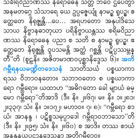
သင်္ခါရဝိညာဏဿ နိရောဓေန သတ္တ ဘဝေ ဌပေတွာ
အနမတဂ္ဂေ သံသာရေ ယေ ဥပ္ပဇ္ဇေယျုံ နာမဉ္စ ရူပဉ္စ၊ ဧ
တ္ထေတေ နိရုဇ္ဈန္တိ…ပေ… အရဟတော အနုပါဒိသေ
သာယ နိဗ္ဗာနဓာတုယာ ပရိနိဗ္ဗာယန္တဿ စရိမဝိညာ
ဏဿ နိရောဓေန ပညာ စ သတိ စ နာမဉ္စ ရူပဉ္စ၊ ဧ
တ္ထေတေ နိရုဇ္ဈန္တိ ဝူပသမန္တိ အတ္ထံ ဂစ္ဆန္တိ ပဋိပ္ပဿမ္ဘန္
တီ’’တိ (စူဠနိ။ အဇိတမာဏဝပုစ္ဆာနိဒ္ဒေသ ၆)။
အတိ
ဂမ္ဘီရနယမဏ္ဍိတဒေသနံ
သာတိသယံ ပစ္စယာကာ
ရဿ ဝိဘာဝနတော။ သဘာဝတော စ ပစ္စယာကာ
ရော ဂမ္ဘီရော။ ယထာဟ ‘‘အဓိဂတော ခေါ မျာယံ ဓမ္
မော ဂမ္ဘီရော’’တိအာဒိ (ဒီ။ နိ။ ၂။၆၇၊ မ။ နိ။ ၁။၂၈၁၊
၂။၃၃၇၊ သံ။ နိ။ ၁။၁၇၂၊ မဟာဝ။ ၇၊ ၈)၊ ‘‘ဂမ္ဘီရော စာ
ယံ၊ အာနန္ဒ
၊ ပဋိစ္စသမုပ္ပာဒေါ ဂမ္ဘီရာဝဘာသော’’တိ
(ဒီ။ နိ။ ၂။၉၅၊ သံ။ နိ။ ၂။၆၀) စ အာဒိ။ တဿ စာယံ
အနန္တနယပဋ္ဌာနဒေသနာ အတိဂမ္ဘီရာဝ။