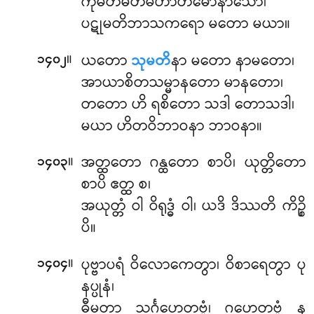
ကုမတိမတိမဟာတမောနာသော၊
ပဋုမတိဘာသကရော မတော မယာ။
။
ယတော
သုမတိ
နာ မတော နာမတော၊
၁၄၀၂
အာယာစိတသမ္မာနတော မာနတော၊
တတော ဟိ ရစိတော သဒါ တောသဒါ၊
မယာ ဟိတဝိဘာဝနာ ဘာဝနာ။
။
အတ္ထတော
ဂန္ထတော စာပိ၊ ယုတ္တိတော
၁၄၀၃
စာပိ ဧတ္ထ စ၊
အယုတ္တံ ဝါ ဝိရုဒ္ဓံ ဝါ၊ ယဒိ ဒိဿတိ ကိဉ္စိ
ပိ။
။
ပုဗ္ဗာပရံ ဝိလောကေတွာ၊ ဝိစာရေတွာ ပု
၁၄၀၄
နပ္ပုနံ၊
ဓီမတာ သင်္ဂဟေတဗ္ဗံ၊ ဂဟေတဗ္ဗံ န