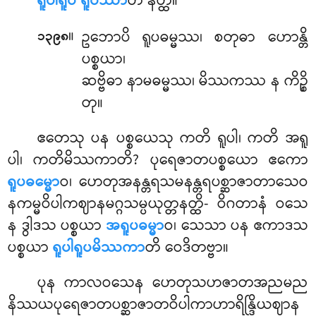
ရူပါရူပံ ရူပဿာ
တိ နတ္ထိ။
။
ဥဘောပိ ရူပဓမ္မဿ၊ စတုဓာ ဟောန္တိ
၁၃၉၈
ပစ္စယာ၊
ဆဗ္ဗိဓာ နာမဓမ္မဿ၊ မိဿကဿ န ကိဉ္စိ
တု။
ဧတေသု ပန ပစ္စယေသု ကတိ ရူပါ၊ ကတိ အရူ
ပါ၊ ကတိမိဿကာတိ? ပုရေဇာတပစ္စယော ဧကော
ရူပဓမ္မော
ဝ၊ ဟေတုအနန္တရသမနန္တရပစ္ဆာဇာတာသေဝ
နကမ္မဝိပါကဈာနမဂ္ဂသမ္ပယုတ္တနတ္ထိ- ဝိဂတာနံ ဝသေ
န ဒွါဒသ ပစ္စယာ
အရူပဓမ္မာ
ဝ၊ သေသာ ပန ဧကာဒသ
ပစ္စယာ
ရူပါရူပမိဿကာ
တိ ဝေဒိတဗ္ဗာ။
ပုန ကာလဝသေန ဟေတုသဟဇာတအညမည
နိဿယပုရေဇာတပစ္ဆာဇာတဝိပါကာဟာရိန္ဒြိယဈာန