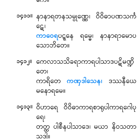
ကေ။
။
နာနာရတနသမ္ပုဏ္ဏေ၊ ဝိဝိဓာပဏသင်္က
၁၄၁၁
ဋေ၊
ကာဝေရ
ပဋ္ဋနေ ရမ္မေ၊ နာနာရာမောပ
သောဘိတေ။
။
ကေလာသသိခရာကာရပါသာဒပဋိမဏ္ဍိ
၁၄၁၂
တေ၊
ကာရိတေ
ကဏှဒါသေန၊
ဒဿနီယေ
မနောရမေ။
။
ဝိဟာရေ
ဝိဝိဓာကာရစာရုပါကာရဂေါပု
၁၄၁၃
ရေ၊
တတ္ထ ပါစီနပါသာဒေ၊ မယာ နိဝသတာ
သဒါ။