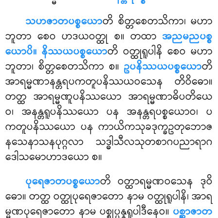
သဟဇာတပစ္စယော
တိ စိတ္တစေတသိကာ၊ မဟာ
ဘူတာ စေဝ ဟဒယဝတ္ထု စ။ တထာ
အညမညပစ္စ
ယောပိ။ နိဿယပစ္စယော
တိ ဝတ္ထုရူပါနိ စေဝ မဟာ
ဘူတာ၊ စိတ္တစေတသိကာ စ။
ဥပနိဿယပစ္စယော
တိ
အာရမ္မဏာနန္တရပကတူပနိဿယဝသေန တိဝိဓော။
တတ္ထ အာရမ္မဏူပနိဿယော အာရမ္မဏာဓိပတိယေ
ဝ၊ အနန္တရူပနိဿယော ပန အနန္တရပစ္စယောဝ၊ ပ
ကတူပနိဿယော ပန ကာယိကသုခဒုက္ခဥတုဘောဇ
နသေနာသနပုဂ္ဂလာ သဒ္ဓါသီလသုတစာဂပညာရာဂ
ဒေါသမောဟာဒယော
စ။
ပုရေဇာတပစ္စယော
တိ ဝတ္ထာရမ္မဏဝသေန ဒုဝိ
ဓော။ တတ္ထ ဝတ္ထုပုရေဇာတော နာမ ဝတ္ထုရူပါနိ၊ အာရ
မ္မဏပုရေဇာတော နာမ ပစ္စုပ္ပန္နရူပါဒီနေဝ။
ပစ္ဆာဇာတ