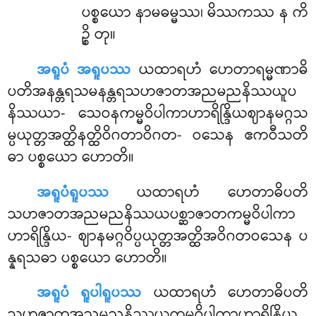
ပစ္စယော နာမဓမ္မဿ၊ မိဿကဿ န ကိ
ဉ္စိ တု။
အရူပံ အရူပဿ
ယထာရဟံ ဟေတာရမ္မဏာဓိ
ပတိအနန္တရသမနန္တရသဟဇာတအညမညနိဿယူပ
နိဿယာ- သေဝနကမ္မဝိပါကာဟာရိန္ဒြိယဈာနမဂ္ဂသ
မ္ပယုတ္တအတ္ထိနတ္ထိဝိဂတာဝိဂတ- ဝသေန
ဧကဝီသတိ
ဓာ ပစ္စယော ဟောတိ။
အရူပံ
ရူပဿ
ယထာရဟံ ဟေတာဓိပတိ
သဟဇာတအညမညနိဿယပစ္ဆာဇာတကမ္မဝိပါကာ
ဟာရိန္ဒြိယ- ဈာနမဂ္ဂဝိပ္ပယုတ္တအတ္ထိအဝိဂတဝသေန ပ
န္နရသဓာ ပစ္စယော ဟောတိ။
အရူပံ ရူပါရူပဿ
ယထာရဟံ ဟေတာဓိပတိ
သဟဇာတအညမညနိဿယကမ္မဝိပါကာဟာရိန္ဒြိယ