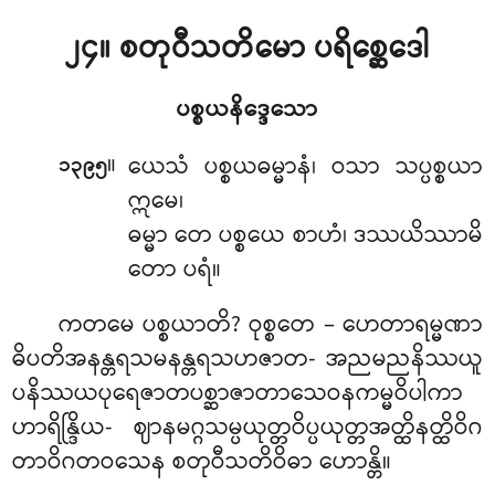
၂၄။ စတုဝီသတိမော ပရိစ္ဆေဒေါ
ပစ္စယနိဒ္ဒေသော
။
ယေသံ
ပစ္စယဓမ္မာနံ၊ ဝသာ သပ္ပစ္စယာ
၁၃၉၅
ဣမေ၊
ဓမ္မာ တေ ပစ္စယေ စာဟံ၊ ဒဿယိဿာမိ
တော ပရံ။
ကတမေ ပစ္စယာတိ? ဝုစ္စတေ – ဟေတာရမ္မဏာ
ဓိပတိအနန္တရသမနန္တရသဟဇာတ- အညမညနိဿယူ
ပနိဿယပုရေဇာတပစ္ဆာဇာတာသေဝနကမ္မဝိပါကာ
ဟာရိန္ဒြိယ- ဈာနမဂ္ဂသမ္ပယုတ္တဝိပ္ပယုတ္တအတ္ထိနတ္ထိဝိဂ
တာဝိဂတဝသေန စတုဝီသတိဝိဓာ ဟောန္တိ။