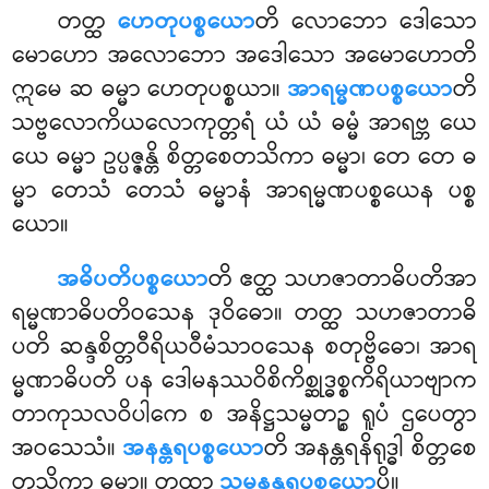
တတ္ထ
ဟေတုပစ္စယော
တိ လောဘော ဒေါသော
မောဟော အလောဘော အဒေါသော အမောဟောတိ
ဣမေ ဆ ဓမ္မာ ဟေတုပစ္စယာ။
အာရမ္မဏပစ္စယော
တိ
သဗ္ဗလောကိယလောကုတ္တရံ ယံ ယံ ဓမ္မံ အာရဗ္ဘ ယေ
ယေ ဓမ္မာ ဥပ္ပဇ္ဇန္တိ စိတ္တစေတသိကာ ဓမ္မာ၊ တေ တေ ဓ
မ္မာ တေသံ တေသံ ဓမ္မာနံ အာရမ္မဏပစ္စယေန ပစ္စ
ယော။
အဓိပတိပစ္စယော
တိ
ဧတ္ထ သဟဇာတာဓိပတိအာ
ရမ္မဏာဓိပတိဝသေန ဒုဝိဓော။ တတ္ထ သဟဇာတာဓိ
ပတိ ဆန္ဒစိတ္တဝီရိယဝီမံသာဝသေန စတုဗ္ဗိဓော၊ အာရ
မ္မဏာဓိပတိ ပန ဒေါမနဿဝိစိကိစ္ဆုဒ္ဓစ္စကိရိယာဗျာက
တာကုသလဝိပါကေ စ အနိဋ္ဌသမ္မတဉ္စ ရူပံ ဌပေတွာ
အဝသေသံ။
အနန္တရပစ္စယော
တိ အနန္တရနိရုဒ္ဓါ စိတ္တစေ
တသိကာ ဓမ္မာ။ တထာ
သမနန္တရပစ္စယော
ပိ။