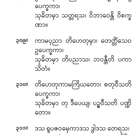
ပေက္ခကာ၊
သုခိတမှာ သတ္တရသ၊ ဝိဘာဝေန္တိ ဝိစက္ခ
ဏာ။
။
ကာမပုညာ တိဟေတုမှာ၊ တေတ္တိံသေဝ
၃၀၉
ဥပေက္ခကာ၊
သုခိတမှာ တိပညာသ၊ ဘဝန္တီတိ ပကာ
သိတံ။
။
တိဟေတုကာမကြိယတော၊ စတုဝီသတိ
၃၁၀
ပေက္ခကာ၊
သုခိတမှာ တု ဒီပေယျ၊ ပဉ္စဝီသတိ ပဏ္ဍိ
တော။
။
ဒသ ရူပဇဝမှေကာဒသ ဒွါဒသ တေရသ၊
၃၁၁