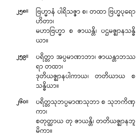
။
ဗြဟ္မာနံ ပါရိသဇ္ဇာ စ၊ တထာ ဗြဟ္မပုရော
၂၅၈
ဟိတာ၊
မဟာဗြဟ္မာ စ ဇာယန္တိ၊ ပဌမဇ္ဈာနသန္ဓိ
ယာ။
။
ပရိတ္တာ အပ္ပမာဏာဘာ၊ ဇာယန္တာဘဿ
၂၅၉
ရာ တထာ၊
ဒုတိယဇ္ဈာနပါကာယ၊ တတိယာယ စ
သန္ဓိယာ။
။
ပရိတ္တသုဘပ္ပမာဏသုဘာ စ သုဘကိဏှ
၂၆၀
ကာ၊
စတုတ္ထာယ တု ဇာယန္တိ၊ တတိယဇ္ဈာနဘူ
မိကာ။