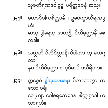
သုခတီရဏဝေါဋ္ဌဗ္ဗံ၊ ပရိတ္တဇဝနံ ဆသု။
။
မဟာဝိပါကစိတ္တာနိ
၊ ဥပေက္ခာတီရဏဒွ
၂၃၅
ယံ၊
ဆသု ဒွါရေသု ဇာယန္တိ၊ ဝီထိမုတ္တာနိ စေ
ကဒါ။
။
သတ္တတိ ဝီထိစိတ္တာနိ၊ ဝိပါကာ တု မဟဂ္ဂ
၂၃၆
တာ၊
နဝ ဝီထိဝိမုတ္တာ စ၊ ဒုဝိဓာပိ ဒသီရိတာ။
။
ဣစ္စေဝံ
ဒွါရဘေဒေန၊
ဝိဘာဝေတွာ တ
၂၃၇
တော ပရံ၊
ဉေယျာ ဂေါစရဘေဒေန၊ စိတ္တုပ္ပာဒါ ယ
ထာရဟံ။