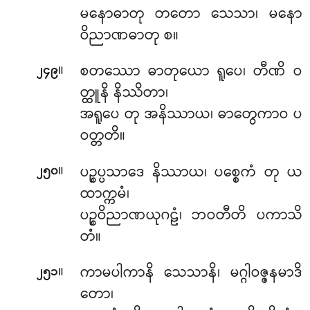
မနောဓာတု တတော သေသာ၊ မနော
ဝိညာဏဓာတု စ။
။
စတဿော ဓာတုယော ရူပေ၊ တီဏိ ဝ
၂၄၉
တ္ထူနိ နိဿိတာ၊
အရူပေ တု အနိဿာယ၊ ဓာတွေကာဝ ပ
ဝတ္တတိ။
။
ပဉ္စပ္ပသာဒေ နိဿာယ၊ ပစ္စေကံ တု ယ
၂၅၀
ထာက္ကမံ၊
ပဉ္စဝိညာဏယုဂဠံ၊ ဘဝတီတိ ပကာသိ
တံ။
။
ကာမပါကာနိ သေသာနိ၊ မဂ္ဂါဝဇ္ဇနမာဒိ
၂၅၁
တော၊