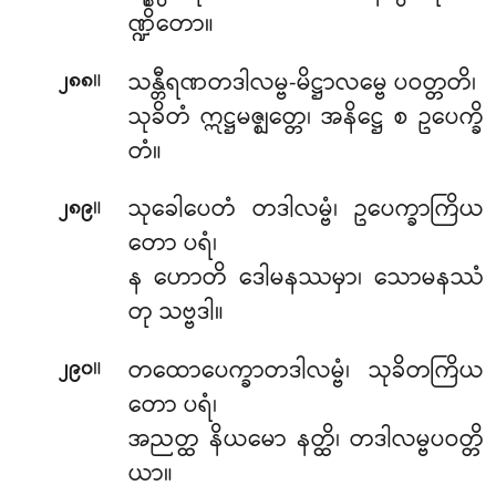
ဏ္ဍိတော။
။
သန္တီရဏတဒါလမ္ဗ-မိဋ္ဌာလမ္ဗေ
ပဝတ္တတိ၊
၂၈၈
သုခိတံ ဣဋ္ဌမဇ္ဈတ္တေ၊ အနိဋ္ဌေ စ ဥပေက္ခိ
တံ။
။
သုခေါပေတံ တဒါလမ္ဗံ၊ ဥပေက္ခာကြိယ
၂၈၉
တော ပရံ၊
န ဟောတိ ဒေါမနဿမှာ၊ သောမနဿံ
တု သဗ္ဗဒါ။
။
တထောပေက္ခာတဒါလမ္ဗံ၊ သုခိတကြိယ
၂၉၀
တော ပရံ၊
အညတ္ထ နိယမော နတ္ထိ၊ တဒါလမ္ဗပဝတ္တိ
ယာ။