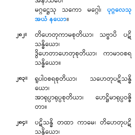
အနာသဝေ၊
မဂ္ဂဋ္ဌေသု သကော မဂ္ဂေါ၊
ပုဂ္ဂလေသု
အယံ နယော
။
။
တိဟေတုကာမစုတိယာ၊ သဗ္ဗာပိ ပဋိ
၂၈၂
သန္ဓိယော၊
ဒွိဟေတာဟေတုစုတိယာ၊ ကာမာဝစရ
သန္ဓိယော။
။
ရူပါဝစရစုတိယာ၊ သဟေတုပဋိသန္ဓိ
၂၈၃
ယော၊
အာရုပ္ပာရုပ္ပစုတိယာ၊ ဟေဋ္ဌိမာရုပ္ပဝဇ္ဇိ
တာ။
။
ပဋိသန္ဓိ တထာ ကာမေ၊ တိဟေတုပဋိ
၂၈၄
သန္ဓိယော၊