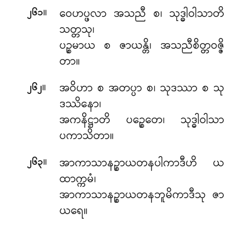
။
ဝေဟပ္ဖလာ
အသညီ စ၊ သုဒ္ဓါဝါသာတိ
၂၆၁
သတ္တသု၊
ပဉ္စမာယ စ ဇာယန္တိ၊ အသညီစိတ္တဝဇ္ဇိ
တာ။
။
အဝိဟာ စ အတပ္ပာ စ၊ သုဒဿာ စ သု
၂၆၂
ဒဿိနော၊
အကနိဋ္ဌာတိ ပဉ္စေတေ၊ သုဒ္ဓါဝါသာ
ပကာသိတာ။
။
အာကာသာနဉ္စာယတနပါကာဒီဟိ ယ
၂၆၃
ထာက္ကမံ၊
အာကာသာနဉ္စာယတနဘူမိကာဒီသု ဇာ
ယရေ။