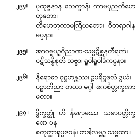
။
ပုထုဇ္ဇနာန သေက္ခာနံ၊ ကာမပုညတိဟေ
၂၉၄
တုတော၊
တိဟေတုကာမကြိယတော၊ ဝီတရာဂါန
မပ္ပနာ။
။
အာဝဇ္ဇပဉ္စဝိညာဏ-သမ္ပဋိစ္ဆနတီရဏံ၊
၂၉၅
ပဋိသန္ဓိစုတိ သဗ္ဗာ၊ ရူပါရူပါဒိကပ္ပနာ။
။
နိရောဓာ ဝုဋ္ဌဟန္တဿ၊ ဥပရိဋ္ဌဖလံ ဒွယံ၊
၂၉၆
ပဉ္စာဘိညာ တထာ မဂ္ဂါ၊ ဧကစိတ္တက္ခဏာ
မတာ။
။
ဒွိက္ခတ္တုံ ဟိ နိရောဓဿ၊ သမာပတ္တိက္ခ
၂၉၇
ဏေ ပန၊
စတုတ္ထာရုပ္ပဇဝနံ၊ တဒါလမ္ဗဉ္စ သဗ္ဗထာ။