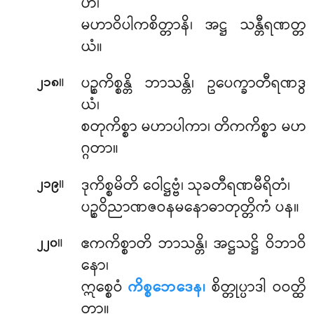
ဟိ၊
မဟာဝိပါကစိတ္တာနိ၊ အဋ္ဌ သန္တီရဏတ္တ
ယံ။
။
ပဉ္စကိစ္စန္တိ ဘာသန္တိ၊ ဥပေက္ခာတီရဏဒွ
၂၁၈
ယံ၊
စတုကိစ္စာ မဟာပါကာ၊ တိကကိစ္စာ မဟ
ဂ္ဂတာ။
။
ဒုကိစ္စမိတိ ဝေါဋ္ဌဗ္ဗံ၊ သုခတီရဏမီရိတံ၊
၂၁၉
ပဉ္စဝိညာဏဇဝနမနောဓာတုတ္တိကံ ပန။
။
ဧကကိစ္စာတိ ဘာသန္တိ၊ အဋ္ဌသဋ္ဌိ ဝိဘာဝိ
၂၂၀
နော၊
ဣစ္စေဝံ
ကိစ္စဘေဒေန၊
စိတ္တုပ္ပာဒါ ဝဝတ္ထိ
တာ။