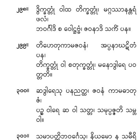
။
ဒွိက္ခတ္တုံ ဝါထ တိက္ခတ္တုံ၊ မဂ္ဂဿာနန္တရံ
၂၉၈
ဖလံ၊
ဘဝင်္ဂါဒိ စ ဝေါဋ္ဌဗ္ဗံ၊ ဇဝနာဒိ သကိံ ပန။
။
တိဟေတုကာမဇဝနံ၊ အပ္ပနာဃဋိတံ
၂၉၉
ပန၊
တိက္ခတ္တုံ ဝါ စတုက္ခတ္တုံ၊ မနောဒွါရေ ပဝ
တ္တတိ။
။
ဆဒွါရေသု
ပနညတ္ထ၊ ဇဝနံ ကာမဓာတု
၃၀၀
ဇံ၊
ပဉ္စ ဝါရေ ဆ ဝါ သတ္တ၊ သမုပ္ပဇ္ဇတိ သမ္ဘ
ဝါ။
။
သမာပတ္တိဘဝင်္ဂေသု၊ နိယမော န သမီရိ
၃၀၁