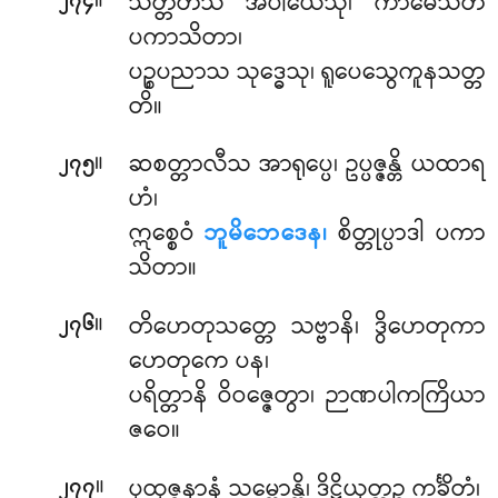
။
သတ္တတိံသ
အပါယေသု၊ ကာမေသီတိ
၂၇၄
ပကာသိတာ၊
ပဉ္စပညာသ သုဒ္ဓေသု၊ ရူပေသွေကူနသတ္တ
တိ။
။
ဆစတ္တာလီသ အာရုပ္ပေ၊ ဥပ္ပဇ္ဇန္တိ ယထာရ
၂၇၅
ဟံ၊
ဣစ္စေဝံ
ဘူမိဘေဒေန၊
စိတ္တုပ္ပာဒါ ပကာ
သိတာ။
။
တိဟေတုသတ္တေ
သဗ္ဗာနိ၊ ဒွိဟေတုကာ
၂၇၆
ဟေတုကေ ပန၊
ပရိတ္တာနိ ဝိဝဇ္ဇေတွာ၊ ဉာဏပါကကြိယာ
ဇဝေ။
။
ပုထုဇ္ဇနာနံ သမ္ဘောန္တိ၊ ဒိဋ္ဌိယုတ္တဉ္စ ကင်္ခိတံ၊
၂၇၇