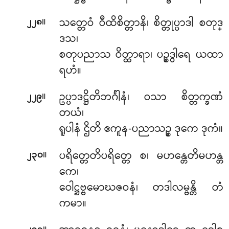
။
သတ္တေဝံ
ဝီထိစိတ္တာနိ၊ စိတ္တုပ္ပာဒါ စတုဒ္
၂၂၈
ဒသ၊
စတုပညာသ ဝိတ္ထာရာ၊ ပဉ္စဒွါရေ ယထာ
ရဟံ။
။
ဥပ္ပာဒဋ္ဌိတိဘင်္ဂါနံ၊ ဝသာ စိတ္တက္ခဏံ
၂၂၉
တယံ၊
ရူပါနံ ဌိတိ ဧကူန-ပညာသဉ္စ ဒုကေ ဒုကံ။
။
ပရိတ္တေတိပရိတ္တေ စ၊ မဟန္တေတိမဟန္တ
၂၃၀
ကေ၊
ဝေါဋ္ဌဗ္ဗမောဃဇဝနံ၊ တဒါလမ္ဗန္တိ တံ
ကမာ။