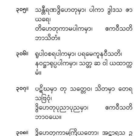
။
သန္တီရဏဒွိဟေတုမှာ၊ ပါကာ ဒွါဒသ ဇာ
၃၀၅
ယရေ၊
တိဟေတုကာမပါကမှာ၊ ဧကဝီသတိ
ဘာသိတံ။
။
ရူပါဝစရပါကမှာ၊ ပရမေကူနဝီသတိ၊
၃၀၆
နဝဋ္ဌာရုပ္ပပါကမှာ၊ သတ္တ ဆ ဝါ ယထာက္က
မံ။
။
ပဋိဃမှာ တု သတ္တေဝ၊ သိတမှာ တေရ
၃၀၇
သဗြဝုံ၊
ဒွိဟေတုပုညာပုညမှာ၊ ဧကဝီသတိ
ဘာဝယေ။
။
ဒွိဟေတုကာမကြိယတော၊ အဋ္ဌာရသ ဥ
၃၀၈