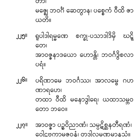
တာ၊
မဇ္ဈေ ဘဝင်္ဂံ ဆေတွာန၊ ပစ္စေကံ ဝီထိ ဇာ
ယတိ။
။
ရူပါဒါရမ္မဏေ စက္ခု-ပသာဒါဒိမှိ ဃဋ္ဋိ
၂၂၅
တေ၊
အာဝဇ္ဇနာဒယော ဟောန္တိ၊ ဘဝင်္ဂဒွိစလာ
ပရံ။
။
ပရိဏာမေ ဘဝင်္ဂဿ၊ အာလမ္ဗေ ဂဟ
၂၂၆
ဏာရဟေ၊
တထာ ဝီထိ မနောဒွါရေ၊ ယထာသမ္ဘဝ
တော ဘဝေ။
။
အာဝဇ္ဇာ ပဉ္စဝိညာဏံ၊ သမ္ပဋိစ္ဆနတီရဏံ၊
၂၂၇
ဝေါဋ္ဌဗ္ဗကာမဇဝနံ၊ တဒါလမ္ဗဏမာနသံ။