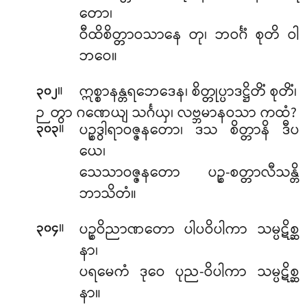
တော၊
ဝီထိစိတ္တာဝသာနေ တု၊ ဘဝင်္ဂံ စုတိ ဝါ
ဘဝေ။
။
ဣစ္စာနန္တရဘေဒေန၊ စိတ္တုပ္ပာဒဋ္ဌိတိံ စုတိံ၊
၃၀၂
ဉတွာ ဂဏေယျ သင်္ဂယှ၊ လဗ္ဘမာနဝသာ ကထံ?
။
ပဉ္စဒွါရာဝဇ္ဇနတော၊ ဒသ စိတ္တာနိ ဒီပ
၃၀၃
ယေ၊
သေသာဝဇ္ဇနတော ပဉ္စ-စတ္တာလီသန္တိ
ဘာသိတံ။
။
ပဉ္စဝိညာဏတော ပါပဝိပါကာ သမ္ပဋိစ္ဆ
၃၀၄
နာ၊
ပရမေကံ ဒုဝေ ပုည-ဝိပါကာ သမ္ပဋိစ္ဆ
နာ။