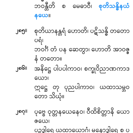
ဘဝန္တီတိ စ မေဓာဝီ၊
စုတိသန္ဓိနယံ
နယေ
။
။
စုတိယာနန္တရံ ဟောတိ၊ ပဋိသန္ဓိ တတော
၂၈၅
ပရံ၊
ဘဝင်္ဂံ တံ ပန ဆေတွာ၊ ဟောတိ အာဝဇ္ဇ
နံ တတော။
။
အနိဋ္ဌေ ပါပပါကာဝ၊ စက္ခုဝိညာဏကာဒ
၂၈၆
ယော၊
ဣဋ္ဌေ တု ပုညပါကာဝ၊ ယထာသမ္ဘဝ
တော သိယုံ။
။
ပုဗ္ဗေ
ဝုတ္တနယေနေဝ၊ ဝီထိစိတ္တာနိ ယော
၂၈၇
ဇယေ၊
ပဉ္စဒွါရေ ယထာယောဂံ၊ မနောဒွါရေ စ ပ