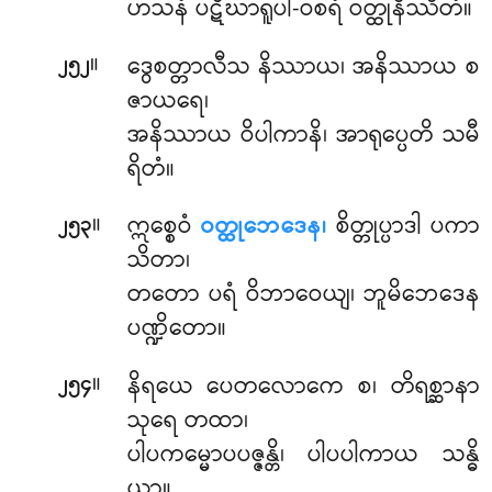
ဟသနံ ပဋိဃာရူပါ-ဝစရံ ဝတ္ထုနိဿိတံ။
။
ဒွေစတ္တာလီသ
နိဿာယ၊ အနိဿာယ စ
၂၅၂
ဇာယရေ၊
အနိဿာယ ဝိပါကာနိ၊ အာရုပ္ပေတိ သမီ
ရိတံ။
။
ဣစ္စေဝံ
ဝတ္ထုဘေဒေန၊
စိတ္တုပ္ပာဒါ ပကာ
၂၅၃
သိတာ၊
တတော ပရံ ဝိဘာဝေယျ၊ ဘူမိဘေဒေန
ပဏ္ဍိတော။
။
နိရယေ ပေတလောကေ စ၊ တိရစ္ဆာနာ
၂၅၄
သုရေ တထာ၊
ပါပကမ္မောပပဇ္ဇန္တိ၊ ပါပပါကာယ သန္ဓိ
ယာ။