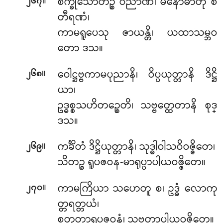
။
စက္ခုသောတဉ္စ ဝိညာဏံ၊ မနောဓာတု စ
၂၆၇
တီရဏံ၊
ကာမရူပေသု ဇာယန္တိ၊ ယထာသမ္ဘဝ
တော ဒသ။
။
ဝေါဋ္ဌဗ္ဗကာမပုညာနိ၊ ဝိပ္ပယုတ္တာနိ ဒိဋ္ဌိ
၂၆၈
ယာ၊
ဥဒ္ဓစ္စသဟိတဉ္စေတိ၊ သဗ္ဗတ္ထေတာနိ စုဒ္
ဒသ။
။
ကင်္ခိတံ ဒိဋ္ဌိယုတ္တာနိ၊ သုဒ္ဓါဝါသဝိဝဇ္ဇိတေ၊
၂၆၉
သိတဉ္စ ရူပဇဝန-မာရုပ္ပာပါယဝဇ္ဇိတေ။
။
ကာမကြိယာ သဟေတူ စ၊ ဥဒ္ဓံ လောကု
၂၇၀
တ္တရတ္တယံ၊
စတုတ္ထာရုပ္ပဇဝနံ၊ သဗ္ဗတ္ထာပါယဝဇ္ဇိတေ။