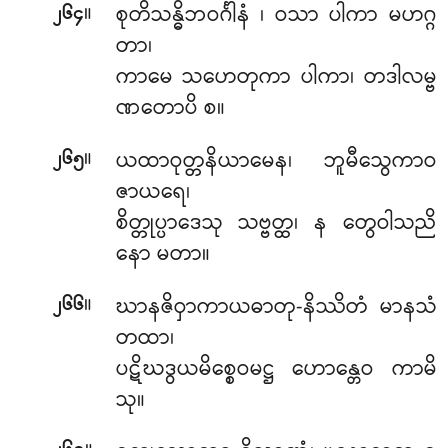
။
စုတိသန္ဓိဘဝင်္ဂါနံ
၊ ဝသာ ပါကာ မဟဂ္ဂ
၂၆၄
တာ၊
ကာမေ သဟေတုကာ ပါကာ၊ တဒါလမ္ဗ
ဏတောပိ စ။
။
ယထာဝုတ္တနိယာမေန၊ ဘူမီသွေကာဝ
၂၆၅
ဇာယရေ၊
စိတ္တုပ္ပာဒေသု သဗ္ဗတ္ထ၊ န တွေဝါသညိ
နော မတာ။
။
ဃာနဇိဝှာကာယဓာတု-နိဿိတံ မာနသံ
၂၆၆
တထာ၊
ပဋိဃဒွယမိစ္စေဝမဋ္ဌ ဟောန္တေဝ ကာမိ
သု။