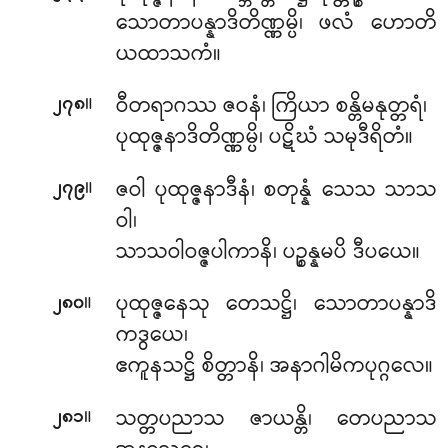
သောတာပန္နာဒိတိဏ္ဏမ္ပိ၊ ဖလံ ဟောတိ
ယထာသကံ။
။
ဝီတရာဂဿ ဇဝနံ၊ ကြိယာ စန္တိမနုတ္တရံ၊
၂၇၈
ပုထုဇ္ဇနာဒိတိဏ္ဏမ္ပိ၊ ပဋိဃံ သမုဒီရိတံ။
။
ဇဝါ ပုထုဇ္ဇနာဒီနံ၊ စတုန္နံ သေသ သာသ
၂၇၉
ဝါ၊
သာသဝါဝဇ္ဇပါကာနိ၊ ပဉ္စန္နမပိ ဒီပယေ။
။
ပုထုဇ္ဇနေသု တေသဋ္ဌိ၊ သောတာပန္နာဒိ
၂၈၀
ကဒွယေ၊
ဧကူနသဋ္ဌိ စိတ္တာနိ၊ အနာဂါမိကပုဂ္ဂလေ။
။
သတ္တပညာသ ဇာယန္တိ၊ တေပညာသ
၂၈၁