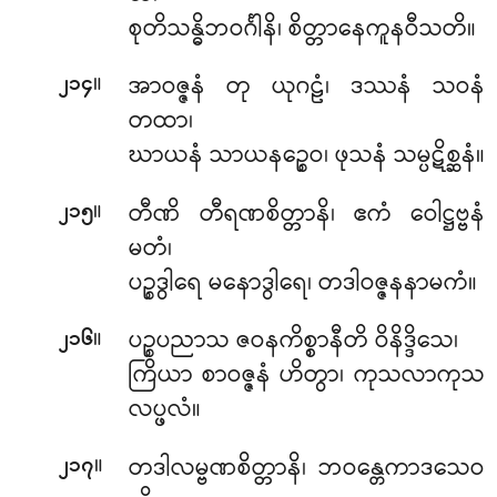
စုတိသန္ဓိဘဝင်္ဂါနိ၊ စိတ္တာနေကူနဝီသတိ။
။
အာဝဇ္ဇနံ တု ယုဂဠံ၊ ဒဿနံ သဝနံ
၂၁၄
တထာ၊
ဃာယနံ သာယနဉ္စေဝ၊ ဖုသနံ သမ္ပဋိစ္ဆနံ။
။
တီဏိ တီရဏစိတ္တာနိ၊ ဧကံ ဝေါဋ္ဌဗ္ဗနံ
၂၁၅
မတံ၊
ပဉ္စဒွါရေ မနောဒွါရေ၊ တဒါဝဇ္ဇနနာမကံ။
။
ပဉ္စပညာသ
ဇဝနကိစ္စာနီတိ ဝိနိဒ္ဒိသေ၊
၂၁၆
ကြိယာ စာဝဇ္ဇနံ ဟိတွာ၊ ကုသလာကုသ
လပ္ဖလံ။
။
တဒါလမ္ဗဏစိတ္တာနိ၊ ဘဝန္တေကာဒသေဝ
၂၁၇