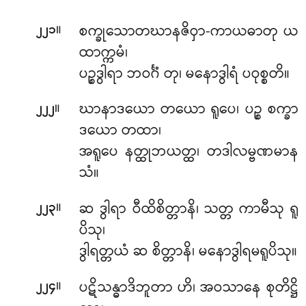
။
စက္ခုသောတဃာနဇိဝှာ-ကာယဓာတု ယ
၂၂၁
ထာက္ကမံ၊
ပဉ္စဒွါရာ ဘဝင်္ဂံ တု၊ မနောဒွါရံ ပဝုစ္စတိ။
။
ဃာနာဒယော
တယော ရူပေ၊ ပဉ္စ စက္ခာ
၂၂၂
ဒယော တထာ၊
အရူပေ နတ္ထုဘယတ္ထ၊ တဒါလမ္ဗဏမာန
သံ။
။
ဆ ဒွါရာ ဝီထိစိတ္တာနိ၊ သတ္တ ကာမီသု ရူ
၂၂၃
ပိသု၊
ဒွါရတ္တယံ ဆ စိတ္တာနိ၊ မနောဒွါရမရူပိသု။
။
ပဋိသန္ဓာဒိဘူတာ ဟိ၊ အဝသာနေ စုတိဋ္ဌိ
၂၂၄