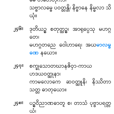
မေ တိဟေတုကာ၊
သဗ္ဗာလမ္ဗေ ပဝတ္တန္တိ၊ နိဗ္ဗာနေ နိမ္မလာ သိ
ယုံ။
။
ဒုတိယဉ္စ စတုတ္ထဉ္စ၊ အာရုပ္ပေသု မဟဂ္ဂ
၂၄၆
တေ၊
မဟဂ္ဂတညေ ဝေါဟာရေ၊ အယ
မာလမ္ဗ
ဏေ
နယော။
။
စက္ခုသောတဃာနဇိဝှာ-ကာယ
၂၄၇
ဟဒယဝတ္ထုနာ၊
ကာမလောကေ ဆဝတ္ထူနိ၊ နိဿိတာ
သတ္တ ဓာတုယော။
။
ပဉ္စဝိညာဏဓာတူ
စ၊ တာသံ ပုဗ္ဗာပရတ္တ
၂၄၈
ယံ၊