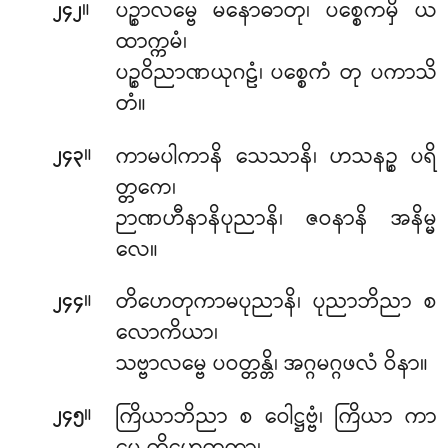
။
ပဉ္စာလမ္ဗေ မနောဓာတု၊ ပစ္စေကမှိ ယ
၂၄၂
ထာက္ကမံ၊
ပဉ္စဝိညာဏယုဂဠံ၊ ပစ္စေကံ တု ပကာသိ
တံ။
။
ကာမပါကာနိ သေသာနိ၊ ဟသနဉ္စ ပရိ
၂၄၃
တ္တကေ၊
ဉာဏဟီနာနိပုညာနိ၊ ဇဝနာနိ အနိမ္မ
လေ။
။
တိဟေတုကာမပုညာနိ၊ ပုညာဘိညာ စ
၂၄၄
လောကိယာ၊
သဗ္ဗာလမ္ဗေ ပဝတ္တန္တိ၊ အဂ္ဂမဂ္ဂဖလံ ဝိနာ။
။
ကြိယာဘိညာ စ ဝေါဋ္ဌဗ္ဗံ၊ ကြိယာ ကာ
၂၄၅