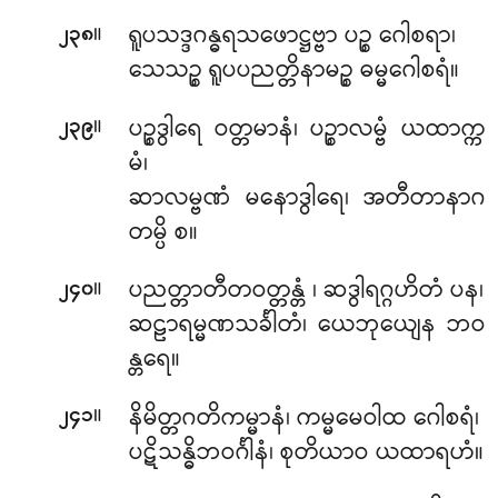
။
ရူပသဒ္ဒဂန္ဓရသဖောဋ္ဌဗ္ဗာ ပဉ္စ ဂေါစရာ၊
၂၃၈
သေသဉ္စ ရူပပညတ္တိနာမဉ္စ ဓမ္မဂေါစရံ။
။
ပဉ္စဒွါရေ ဝတ္တမာနံ၊ ပဉ္စာလမ္ဗံ ယထာက္က
၂၃၉
မံ၊
ဆာလမ္ဗဏံ မနောဒွါရေ၊ အတီတာနာဂ
တမ္ပိ စ။
။
ပညတ္တာတီတဝတ္တန္တံ
၊ ဆဒွါရဂ္ဂဟိတံ ပန၊
၂၄၀
ဆဠာရမ္မဏသင်္ခါတံ၊ ယေဘုယျေန ဘဝ
န္တရေ။
။
နိမိတ္တဂတိကမ္မာနံ၊ ကမ္မမေဝါထ ဂေါစရံ၊
၂၄၁
ပဋိသန္ဓိဘဝင်္ဂါနံ၊ စုတိယာဝ ယထာရဟံ။