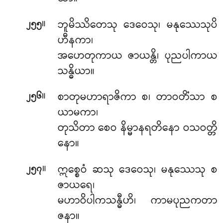
။
ဘူမိဿိတေသု ဒေဝေသု၊ မနုဿေသုပိ
၂၅၅
ဟီနကာ၊
အဟေတုကာယ ဇာယန္တိ၊ ပုညပါကာယ
သန္ဓိယာ။
။
စာတုမဟာရာဇိကာ စ၊ တာဝတိံသာ စ
၂၅၆
ယာမကာ၊
တုသိတာ စေဝ နိမ္မာနရတိနော ဝသဝတ္တိ
နော။
။
ဣစ္စေဝံ ဆသု ဒေဝေသု၊ မနုဿေသု စ
၂၅၇
ဇာယရေ၊
မဟာဝိပါကသန္ဓီဟိ၊ ကာမပုညကတာ
ဇနာ။