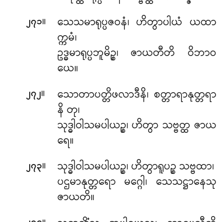
။
သေသမာရုပ္ပဇဝနံ၊ ဟိတွာပါယံ ယထာ
၂၇၁
က္ကမံ၊
ဥဒ္ဓမာရုပ္ပဘူမိဉ္စ၊ ဇာယတီတိ ဝိဘာဝ
ယေ။
။
သောတာပတ္တိဖလာဒီနိ၊ စတ္တာရာနုတ္တရာ
၂၇၂
နိ တု၊
သုဒ္ဓါဝါသမပါယဉ္စ၊ ဟိတွာ သဗ္ဗတ္ထ ဇာယ
ရေ။
။
သုဒ္ဓါဝါသမပါယဉ္စ၊ ဟိတွာရူပဉ္စ သဗ္ဗထာ၊
၂၇၃
ပဌမာနုတ္တရော မဂ္ဂေါ၊ သေသဋ္ဌာနေသု
ဇာယတိ။