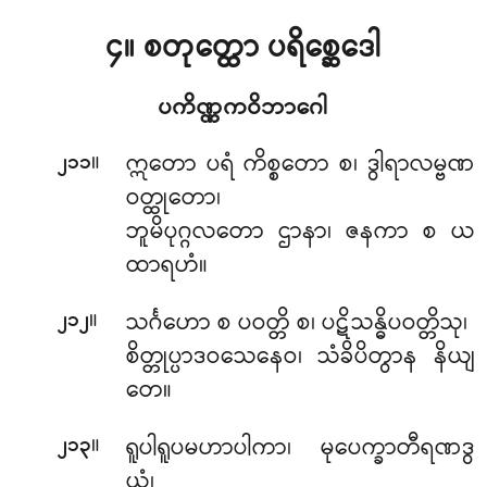
၄။ စတုတ္ထော ပရိစ္ဆေဒေါ
ပကိဏ္ဏကဝိဘာဂေါ
။
ဣတော
ပရံ ကိစ္စတော စ၊ ဒွါရာလမ္ဗဏ
၂၁၁
ဝတ္ထုတော၊
ဘူမိပုဂ္ဂလတော ဌာနာ၊ ဇနကာ စ ယ
ထာရဟံ။
။
သင်္ဂဟော စ ပဝတ္တိ စ၊ ပဋိသန္ဓိပဝတ္တိသု၊
၂၁၂
စိတ္တုပ္ပာဒဝသေနေဝ၊ သံခိပိတွာန နိယျ
တေ။
။
ရူပါရူပမဟာပါကာ၊ မုပေက္ခာတီရဏဒွ
၂၁၃
ယံ၊