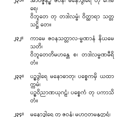
။
အာဝဇ္ဇနဉ္စ ဇဝနံ၊ မနောဒွါရေ တု ဂေါစ
၂၃၁
ရေ၊
ဝိဘူတေ တု တဒါလမ္ဗံ၊ ဝိတ္ထာရာ သတ္တ
သဋ္ဌိ တေ။
။
ကာမေ ဇဝနသတ္တာလ-မ္ဗဏာနံ နိယမေ
၂၃၂
သတိ၊
ဝိဘူတေတိမဟန္တေ စ၊ တဒါလမ္ဗဏမီရိ
တံ။
။
ပဉ္စဒွါရေ မနောဓာတု၊ ပစ္စေကမှိ ယထာ
၂၃၃
က္ကမံ၊
ပဉ္စဝိညာဏယုဂဠံ၊ ပစ္စေကံ တု ပကာသိ
တံ။
။
မနောဒွါရေ တု ဇဝနံ၊ မဟဂ္ဂတမနုတ္တရံ၊
၂၃၄