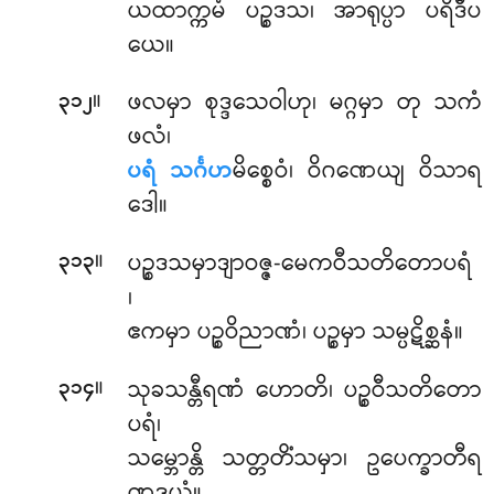
ယထာက္ကမံ ပဉ္စဒသ၊ အာရုပ္ပာ ပရိဒီပ
ယေ။
။
ဖလမှာ
စုဒ္ဒသေဝါဟု၊ မဂ္ဂမှာ တု သကံ
၃၁၂
ဖလံ၊
ပရံ သင်္ဂဟ
မိစ္စေဝံ၊ ဝိဂဏေယျ ဝိသာရ
ဒေါ။
။
ပဉ္စဒသမှာဒျာဝဇ္ဇ-မေကဝီသတိတောပရံ
၃၁၃
၊
ဧကမှာ ပဉ္စဝိညာဏံ၊ ပဉ္စမှာ သမ္ပဋိစ္ဆနံ။
။
သုခသန္တီရဏံ ဟောတိ၊ ပဉ္စဝီသတိတော
၃၁၄
ပရံ၊
သမ္ဘောန္တိ သတ္တတိံသမှာ၊ ဥပေက္ခာတီရ
ဏဒွယံ။