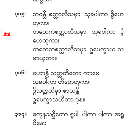
။
ဘဝန္တိ စတ္တာလီသမှာ၊ သုခပါကာ ဒွိဟေ
၃၁၅
တုကာ၊
တထေကစတ္တာလီသမှာ၊ သုခပါကာ ဒွိ
📜
ဟေတုကာ၊
တထေကစတ္တာလီသမှာ၊ ဥပေက္ခာယ သ
မာယုတာ။
။
ဟောန္တိ သတ္တတိတော ကာမေ၊
၃၁၆
သုခပါကာ တိဟေတုကာ၊
ဒွိသတ္တတိမှာ ဇာယန္တိ၊
ဥပေက္ခာသဟိတာ ပုန။
။
ဧကူနသဋ္ဌိတော ရူပါ၊ ပါကာ ပါကာ အရူ
၃၁၇
ပိနော၊