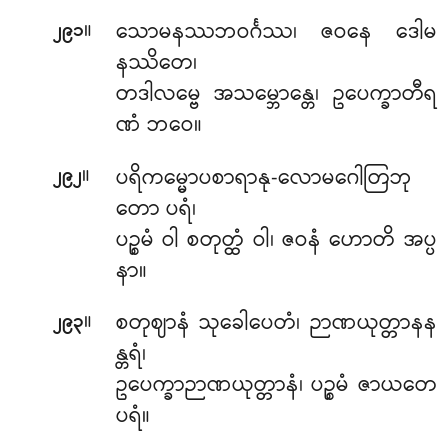
။
သောမနဿဘဝင်္ဂဿ၊ ဇဝနေ ဒေါမ
၂၉၁
နဿိတေ၊
တဒါလမ္ဗေ အသမ္ဘောန္တေ၊ ဥပေက္ခာတီရ
ဏံ ဘဝေ။
။
ပရိကမ္မောပစာရာနု-လောမဂေါတြဘု
၂၉၂
တော ပရံ၊
ပဉ္စမံ ဝါ စတုတ္ထံ ဝါ၊ ဇဝနံ ဟောတိ အပ္ပ
နာ။
။
စတုဈာနံ သုခေါပေတံ၊ ဉာဏယုတ္တာနန
၂၉၃
န္တရံ၊
ဥပေက္ခာဉာဏယုတ္တာနံ၊ ပဉ္စမံ ဇာယတေ
ပရံ။