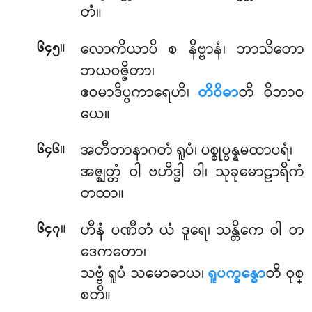
တံ။
။
လောကိယာပိ
စ နိဗ္ဗာနံ၊ ဘာသိတော
၆၄၅
ဘယဝဇ္ဇိတာ၊
ဧဝမာဒိပ္ပကာရေဟိ၊
တိဝိဓာ
တိ ဝိဘာဝ
ယေ။
။
အတီတာနာဂတံ ရူပံ၊ ပစ္စုပ္ပန္နမထာပရံ၊
၆၄၆
အဇ္ဈတ္တံ ဝါ ဗဟိဒ္ဓါ ဝါ၊ သုခုမောဠာရိကံ
တထာ။
။
ဟီနံ ပဏီတံ ယံ ဒူရေ၊ သန္တိကေ ဝါ တ
၆၄၇
ဒေကတော၊
သဗ္ဗံ ရူပံ သမောဓာယ၊
ရူပက္ခန္ဓော
တိ ဝုစ္
စတိ။