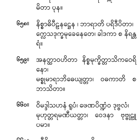
မိတာ ပုန။
။
နိစ္စာဓိပီဠနဋ္ဌေန
၊ ဘာရာတိ ပရိဒီပိတာ၊
၆၅၈
က္လေသဒုက္ခမုခေနေတေ၊ ခါဒကာ စ နိရန္တ
ရံ။
။
အနတ္ထာဝဟိတာ နိစ္စမုက္ခိတ္တာသိကဝေရိ
၆၅၉
နော၊
မစ္စုမာရာဘိဓေယျတ္တာ၊ ဝဓကာတိ စ
ဘာသိတာ။
။
ဝိမဒ္ဒါသဟနံ ရူပံ၊ ဖေဏပိဏ္ဍံဝ ဒုဗ္ဗလံ၊
၆၆၀
မုဟုတ္တရမဏီယတ္တာ၊ ဝေဒနာ ဗုဗ္ဗုဠူ
ပမာ။