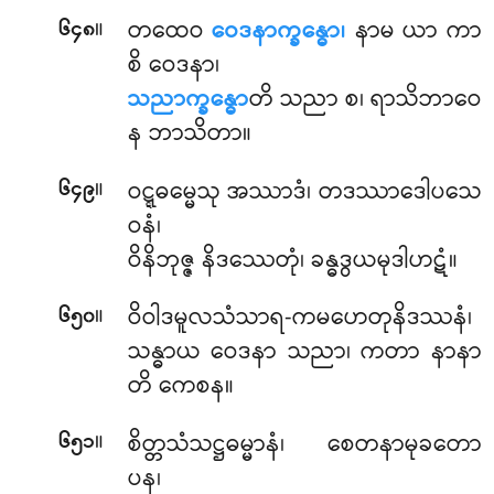
။
တထေဝ
ဝေဒနာက္ခန္ဓော၊
နာမ ယာ ကာ
၆၄၈
စိ ဝေဒနာ၊
သညာက္ခန္ဓော
တိ သညာ စ၊ ရာသိဘာဝေ
န ဘာသိတာ။
။
ဝဋ္ဋဓမ္မေသု အဿာဒံ၊ တဒဿာဒေါပသေ
၆၄၉
ဝနံ၊
ဝိနိဘုဇ္ဇ နိဒဿေတုံ၊ ခန္ဓဒွယမုဒါဟဋံ။
။
ဝိဝါဒမူလသံသာရ-ကမဟေတုနိဒဿနံ၊
၆၅၀
သန္ဓာယ ဝေဒနာ သညာ၊ ကတာ နာနာ
တိ ကေစန။
။
စိတ္တသံသဋ္ဌဓမ္မာနံ၊ စေတနာမုခတော
၆၅၁
ပန၊