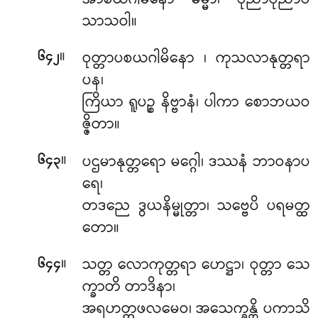
သာသဝါ။
။
ဝုတ္တာပစယဂါမိနော
၊ ကုသလာနုတ္တရာ
၆၄၂
ပန၊
ကြိယာ ရူပဉ္စ နိဗ္ဗာနံ၊ ပါကာ စောဘယဝ
ဇ္ဇိတာ။
။
ပဌမာနုတ္တရော မဂ္ဂေါ၊ ဒဿနံ ဘာဝနာပ
၆၄၃
ရေ၊
တဒညေ ဒွယနိမ္မုတ္တာ၊ သဗ္ဗေပိ ပရမတ္ထ
တော။
။
သတ္တ လောကုတ္တရာ ဟေဋ္ဌာ၊ ဝုတ္တာ သေ
၆၄၄
က္ခာတိ တာဒိနာ၊
အရဟတ္တဖလမေဝ၊ အသေက္ခန္တိ ပကာသိ