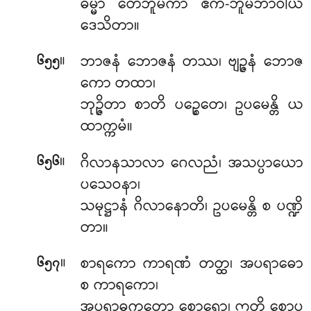
ဓမ္မာ တေဘူမကာ ဧက-ဘူမိဘာဝါယ
ဒေသိတာ။
။
ဘာဇနံ ဘောဇနံ တဿ၊ ဗျဉ္ဇနံ ဘောဇ
၆၅၅
ကော တထာ၊
ဘုဉ္ဇိတာ စာတိ ပဉ္စေတေ၊ ဥပမေန္တိ ယ
ထာက္ကမံ။
။
ဂိလာနသာလာ ဂေလညံ၊ အသပ္ပာယော
၆၅၆
ပသေဝနာ၊
သမုဋ္ဌာနံ ဂိလာနောတိ၊ ဥပမေန္တိ စ ပဏ္ဍိ
တာ။
။
စာရကော ကာရဏံ တတ္ထ၊ အပရာဓော
၆၅၇
စ ကာရကော၊
အပရာဓကတော စောရော၊ ဣတိ စောပ