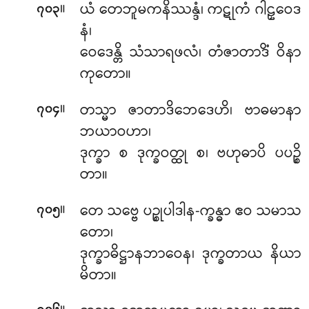
။
ယံ တေဘူမကနိဿန္ဒံ၊ ကဋုကံ ဂါဠှဝေဒ
၇၀၃
နံ၊
ဝေဒေန္တိ သံသာရဖလံ၊ တံဇာတာဒိံ ဝိနာ
ကုတော။
။
တသ္မာ ဇာတာဒိဘေဒေဟိ၊ ဗာဓမာနာ
၇၀၄
ဘယာဝဟာ၊
ဒုက္ခာ စ ဒုက္ခဝတ္ထု စ၊ ဗဟုဓာပိ ပပဉ္စိ
တာ။
။
တေ သဗ္ဗေ ပဉ္စုပါဒါန-က္ခန္ဓာ ဧဝ သမာသ
၇၀၅
တော၊
ဒုက္ခာဓိဋ္ဌာနဘာဝေန၊ ဒုက္ခတာယ နိယာ
မိတာ။