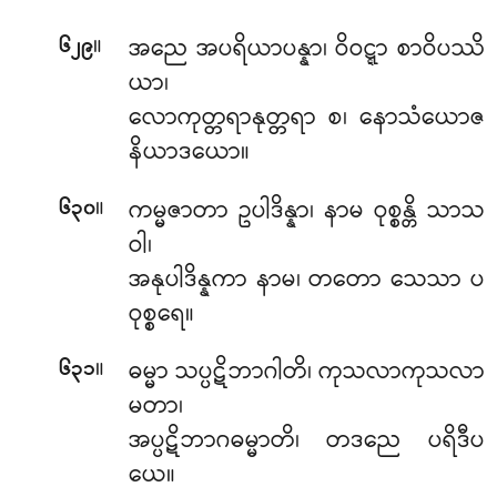
။
အညေ အပရိယာပန္နာ၊ ဝိဝဋ္ဋာ စာဝိပဿိ
၆၂၉
ယာ၊
လောကုတ္တရာနုတ္တရာ စ၊ နောသံယောဇ
နိယာဒယော။
။
ကမ္မဇာတာ
ဥပါဒိန္နာ၊ နာမ ဝုစ္စန္တိ သာသ
၆၃၀
ဝါ၊
အနုပါဒိန္နကာ နာမ၊ တတော သေသာ ပ
ဝုစ္စရေ။
။
ဓမ္မာ သပ္ပဋိဘာဂါတိ၊ ကုသလာကုသလာ
၆၃၁
မတာ၊
အပ္ပဋိဘာဂဓမ္မာတိ၊ တဒညေ ပရိဒီပ
ယေ။