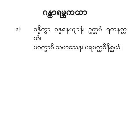
ဂန္ထာရမ္ဘကထာ
။
ဝန္ဒိတွာ
ဝန္ဒနေယျာနံ၊ ဥတ္တမံ ရတနတ္တ
၁
ယံ၊
ပဝက္ခာမိ သမာသေန၊ ပရမတ္ထဝိနိစ္ဆယံ။