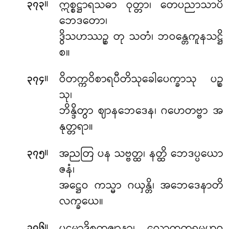
။
ဣစ္စဋ္ဌာရသဓာ
ဝုတ္တာ၊ တေပညာသာပိ
၃၇၃
ဘေဒတော၊
ဒွိသဟဿဉ္စ တု သတံ၊ ဘဝန္တေကူနသဋ္ဌိ
စ။
။
ဝိတက္ကဝိစာရပီတိသုခေါပေက္ခာသု ပဉ္စ
၃၇၄
သု၊
ဘိန္ဒိတွာ ဈာနဘေဒေန၊ ဂဟေတဗ္ဗာ အ
နုတ္တရာ။
။
အညတြ ပန သဗ္ဗတ္ထ၊ နတ္ထိ ဘေဒပ္ပယော
၃၇၅
ဇနံ၊
အဋ္ဌေဝ ကသ္မာ ဂယှန္တိ၊ အဘေဒေနာတိ
လက္ခယေ။
။
ပဌမာဒိစတုဇ္ဈာနာ၊ လောကုတ္တရမဟဂ္ဂ
၃၇၆