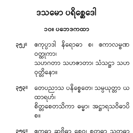
ဒသမော ပရိစ္ဆေဒေါ
၁၀။ ပဘေဒကထာ
။
ဧကုပ္ပာဒါ နိရောဓာ စ၊ ဧကာလမ္ဗဏ
၃၅၂
ဝတ္ထုကာ၊
သဟဂတာ သဟဇာတာ၊ သံသဋ္ဌာ သဟ
ဝုတ္တိနော။
။
တေပညာသ ပနိစ္စေတေ၊ သမ္ပယုတ္တာ ယ
၃၅၃
ထာရဟံ၊
စိတ္တစေတသိကာ ဓမ္မာ၊ အဋ္ဌာရသဝိဓာပိ
စ။
။
ဧကဓာ
ဆဗ္ဗိဓာ စေဝ၊ စတုဓာ သတ္တဓာ
၃၅၄