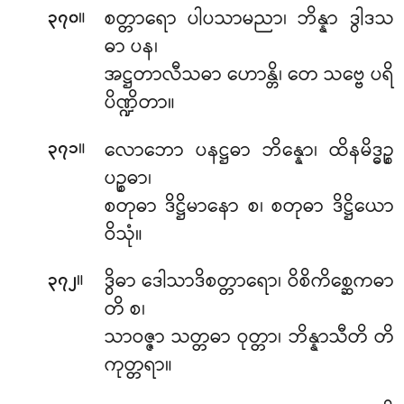
။
စတ္တာရော ပါပသာမညာ၊ ဘိန္နာ ဒွါဒသ
၃၇၀
ဓာ ပန၊
အဋ္ဌတာလီသဓာ ဟောန္တိ၊ တေ သဗ္ဗေ ပရိ
ပိဏ္ဍိတာ။
။
လောဘော ပနဋ္ဌဓာ ဘိန္နော၊ ထိနမိဒ္ဓဉ္စ
၃၇၁
ပဉ္စဓာ၊
စတုဓာ ဒိဋ္ဌိမာနော စ၊ စတုဓာ ဒိဋ္ဌိယော
ဝိသုံ။
။
ဒွိဓာ ဒေါသာဒိစတ္တာရော၊ ဝိစိကိစ္ဆေကဓာ
၃၇၂
တိ စ၊
သာဝဇ္ဇာ သတ္တဓာ ဝုတ္တာ၊ ဘိန္နာသီတိ တိ
ကုတ္တရာ။