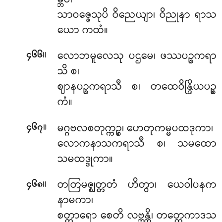
သာဝဇ္ဇေသုပိ ဝိညေယျာ၊ ဝိညုနာ ရာသ
ယော ကထံ။
။
လောဘမူလေသု ပဌမေ၊ ဖဿပဉ္စကရာ
၄၆၆
သိ စ၊
ဈာနပဉ္စကရာသီ စ၊ တထေဝိန္ဒြိယပဉ္စ
ကံ။
။
မဂ္ဂဗလစတုက္ကဉ္စ၊ ဟေတုကမ္မပထဒုကာ၊
၄၆၇
လောကနာသကရာသီ စ၊ သမထော
သမထဒ္ဒုကာ။
။
တတြမဇ္ဈတ္တတံ ဟိတွာ၊ ယေဝါပနက
၄၆၈
နာမကာ၊
စတ္တာရော စေတိ လဗ္ဘန္တိ၊ တတ္ထေကာဒသ