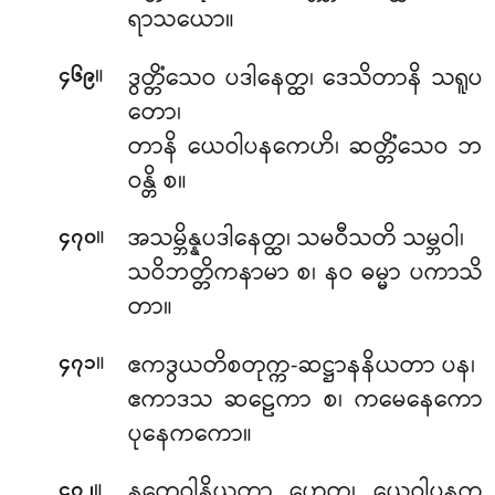
ရာသယော။
။
ဒွတ္တိံသေဝ ပဒါနေတ္ထ၊ ဒေသိတာနိ သရူပ
၄၆၉
တော၊
တာနိ ယေဝါပနကေဟိ၊ ဆတ္တိံသေဝ ဘ
ဝန္တိ စ။
။
အသမ္ဘိန္နပဒါနေတ္ထ၊ သမဝီသတိ သမ္ဘဝါ၊
၄၇၀
သဝိဘတ္တိကနာမာ စ၊ နဝ ဓမ္မာ ပကာသိ
တာ။
။
ဧကဒွယတိစတုက္က-ဆဋ္ဌာနနိယတာ ပန၊
၄၇၁
ဧကာဒသ ဆဠေကာ စ၊ ကမေနေကော
ပုနေကကော။
။
နတ္ထေဝါနိယတာ
ဟေတ္ထ၊ ယေဝါပနက
၄၇၂