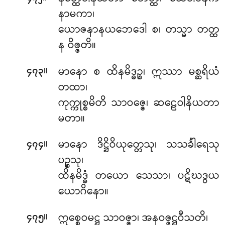
နာမကာ၊
ယောဇနာနယဘေဒေါ စ၊ တသ္မာ တတ္ထ
န ဝိဇ္ဇတိ။
။
မာနော စ ထိနမိဒ္ဓဉ္စ၊ ဣဿာ မစ္ဆရိယံ
၄၇၃
တထာ၊
ကုက္ကုစ္စမိတိ သာဝဇ္ဇေ၊ ဆဠေဝါနိယတာ
မတာ။
။
မာနော ဒိဋ္ဌိဝိယုတ္တေသု၊ သသင်္ခါရေသု
၄၇၄
ပဉ္စသု၊
ထိနမိဒ္ဓံ တယော သေသာ၊ ပဋိဃဒွယ
ယောဂိနော။
။
ဣစ္စေဝမဋ္ဌ
သာဝဇ္ဇာ၊ အနဝဇ္ဇဋ္ဌဝီသတိ၊
၄၇၅