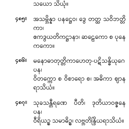
သယော သိယုံ။
။
အသမ္ဘိန္နာ ပနဋ္ဌေဝ၊ ဒွေ တတ္ထ သဝိဘတ္တိ
၄၈၅
ကာ၊
ဧကဒွယတိကဋ္ဌာနာ၊ ဆဠေကော စ ပုနေ
ကကော။
။
မနောဓာတုတ္တိကာဟေတု-ပဋိသန္ဓိယုဂေ
၄၈၆
ပန၊
ဝိတက္ကော စ ဝိစာရော စ၊ အဓိကာ ဈာန
ရာသိယံ။
။
သုခသန္တီရဏေ
ပီတိ၊ ဒုတိယာဝဇ္ဇနေ
၄၈၇
ပန၊
ဝီရိယဉ္စ သမာဓိဉ္စ၊ လဗ္ဘတိန္ဒြိယရာသိယံ။