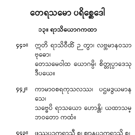
တေရသမော ပရိစ္ဆေဒေါ
၁၃။ ရာသိယောဂကထာ
။
ဣတိ ရာသိဝီထိံ ဉတွာ၊ လဗ္ဘမာနဝသာ
၄၄၁
ဗုဓော၊
တေသမေဝါထ ယောဂမ္ပိ၊ စိတ္တုပ္ပာဒေသု
ဒီပယေ။
။
ကာမာဝစရကုသလဿ၊ ပဌမဒွယမာန
၄၄၂
သေ၊
သဗ္ဗေပိ ရာသယော ဟောန္တိ၊ ယထာသမ္
ဘဝတော ကထံ။
။
ဖဿပဉ္စကရာသီ စ၊ ဈာနပဉ္စကရာသိ စ၊
၄၄၃