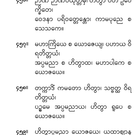
ဉာဏံ ဉာဏဝိယုတ္တမှိ၊ ဟိတွာ ပီတိံ ဥပေ
၄၅၆
က္ခိတေ၊
ဝေဒနာ ပရိဝတ္တေန္တော၊ ကာမပုညေ စ
သေသကေ။
။
မဟာကြိယေ စ ယောဇေယျ၊ ပဟာယ ဝိ
၄၅၇
ရတိတ္တယံ၊
အပ္ပမညာ စ ဟိတွာထ၊ မဟာပါကေ စ
ယောဇယေ။
။
တက္ကာဒိံ ကမတော ဟိတွာ၊ သဗ္ဗတ္ထ ဝိရ
၄၅၈
တိတ္တယံ၊
ပဉ္စမေ အပ္ပမညာယ၊ ဟိတွာ ရူပေ စ
ယောဇယေ။
။
ဟိတွာပ္ပမညာ ယောဇယေ၊ ယထာဈာန
၄၅၉