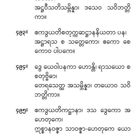
အဋ္ဌဝီသတိသမ္ဘိန္နာ၊ ဒသေဝ သဝိဘတ္တိ
ကာ။
။
ဧကဒွယတိစတုက္ကဆဋ္ဌာနနိယတာ ပန၊
၄၉၃
အဋ္ဌာရသ စ သတ္တေကော၊ ဧကော စေ
ကောဝ ပါပကေ။
။
ဒွေ ယေဝါပနကာ ဟောန္တိ၊ ရာသယော စ
၄၉၄
စတုဗ္ဗိဓာ၊
တေရသေတ္ထ အသမ္ဘိန္နာ၊ တယောဝ သဝိ
ဘတ္တိကာ။
။
ဧကဒွယတိကဋ္ဌာနာ၊ ဒသ ဒွေကော အ
၄၉၅
ဟေတုကေ၊
ဣစ္စာနဝဇ္ဇာ သာဝဇ္ဇာ-ဟေတုကေ ယော