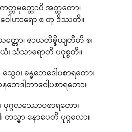
ေ-ကတ္တမုတ္တောပိ အတ္ထတော၊
-ဝေါဟာရော စ တု ဒိဿတိ။
သတ္တော၊ ဇာယတိဇ္ဇိယျတီတိ စ၊
၊ သံသာရောတိ ပဝုစ္စတိ။
သွေဝ၊ ခန္ဓဘေဒေါပစာရတော၊
္တာနဘေဒါဘာဝေါပစာရတော။
ေဝံ၊ ပုဂ္ဂလဿောပစာရတော၊
၊ တသ္မာ နောပေတိ ပုဂ္ဂလော။