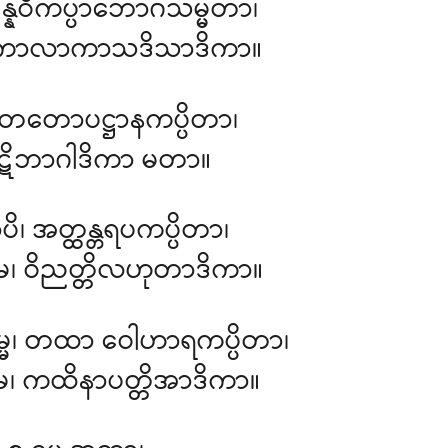
န္နဝိကပ္ပာဘောဂသမ္မတာ၊
 ကာလာကာသဒိသာဒိကာ။
မ၊ တတောပဋ္ဌာနကပ္ပိတာ၊
ပဋိဘာဂါဒိကာ မတာ။
၊ အတ္ထန္တရပကပ္ပိတာ၊
၊ ဝိညတ္တိလဟုတာဒိကာ။
မ၊ တထာ ဝေါဟာရကပ္ပိတာ၊
၊ ကထိနာပတ္တိအာဒိကာ။