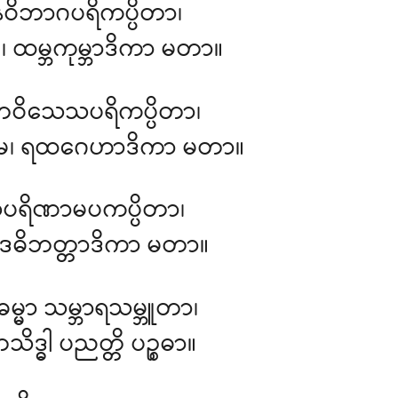
ဝိဘာဂပရိကပ္ပိတာ၊
 ထမ္ဘကုမ္ဘာဒိကာ မတာ။
တဝိသေသပရိကပ္ပိတာ၊
မ၊ ရထဂေဟာဒိကာ မတာ။
ပရိဏာမပကပ္ပိတာ၊
 ဒဓိဘတ္တာဒိကာ မတာ။
 ဓမ္မာ သမ္ဘာရသမ္ဘူတာ၊
သိဒ္ဓါ ပညတ္တိ ပဉ္စဓာ။