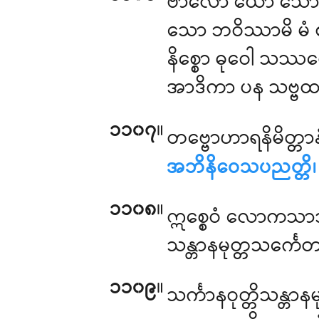
ဗာလော ယော သော 
သော ဘဝိဿာမိ မံ စ
နိစ္စော ဓုဝေါ သဿ
အာဒိကာ ပန သဗ္ဗထ
၁၁၀၇
။
တဗ္ဗောဟာရနိမိတ္တာ
အဘိနိဝေသပညတ္တိ၊
၁၁၀၈
။
ဣစ္စေဝံ လောကသာ
သန္တာနမုတ္တသင်္ကေတသ
၁၁၀၉
။
သင်္ကာနဝုတ္တိသန္တာ