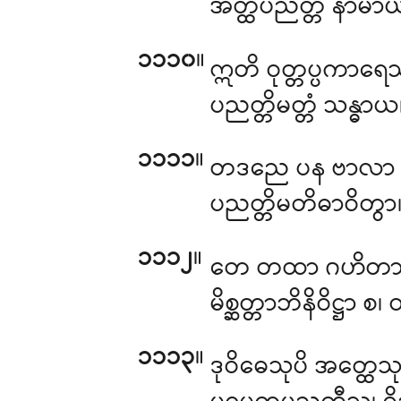
အတ္ထပညတ္တိ နာမာယ
၁၁၁၀
။
ဣတိ ဝုတ္တပ္ပကာရေသ
ပညတ္တိမတ္တံ သန္ဓာ
၁၁၁၁
။
တဒညေ ပန ဗာလာ စ၊
ပညတ္တိမတိဓာဝိတွာ၊
၁၁၁၂
။
တေ တထာ ဂဟိတာ
မိစ္ဆတ္တာဘိနိဝိဋ္ဌာ စ၊ ဝ
၁၁၁၃
။
ဒုဝိဓေသုပိ
အတ္ထေသု