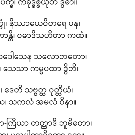
က္ခံ၊ ကင်္ခုဒ္ဓစ္စယုတံ ဒွိဓာ။
္ထုံ၊ နိဿာယေဝိတရေ ပန၊
ာန္တိ၊ ဝဓာဒိသဟိတာ ကထံ။
၊ သဒေါသေန သလောဘတော၊
ဈာ၊ သေသာ ကမ္မပထာ ဒွိဘိ။
ေတိ သဗ္ဗတ္ထ ဝုတ္တိယံ၊
ဿ၊ သကလံ အမလံ ဝိနာ။
က-ကြိယာ တတ္ထာဒိ ဘူမိတော၊