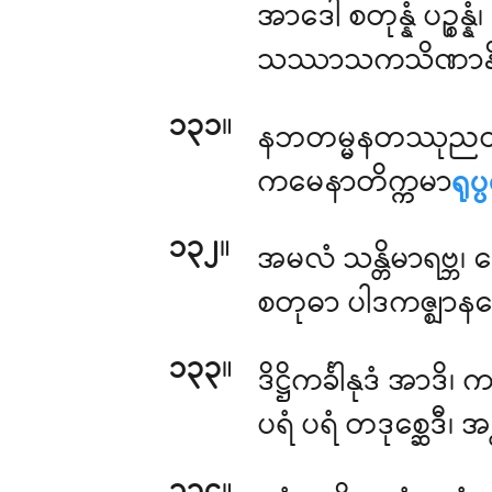
အာဒေါ စတုန္နံ ပဉ္စန္နံ၊
သဿာသကသိဏာနိ
၁၃၁
။
နဘတမ္မနတဿုညတစ္
ကမေနာတိက္ကမာ
ရုပ္
၁၃၂
။
အမလံ
သန္တိမာရဗ္
စတုဓာ ပါဒကဇ္ဈာန
၁၃၃
။
ဒိဋ္ဌိကင်္ခါနုဒံ အာ
ပရံ ပရံ တဒုစ္ဆေဒီ
၁၃၄
။