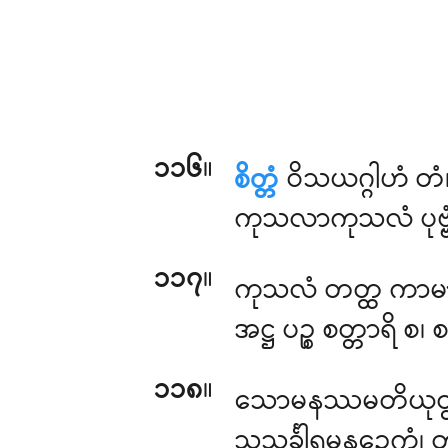
၁၁၆
။
စိတ္တံ
ဝိသယဂ္ဂါဟံ တ
ကုသလာကုသလံ ပုဗ္ဗ
၁၁၇
။
ကုသလံ
တတ္ထ ကာမ
အဋ္ဌ ပဉ္စ စတ္တာရိ 
၁၁၈
။
သောမနဿမတိယုတ္တမ
သသင်္ခါရမနဉ္စေကံ