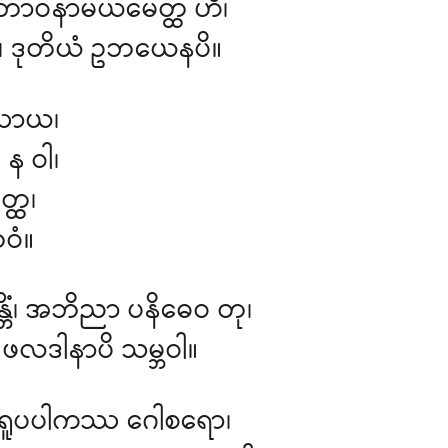
ံ၊ ဘာဝနာမယမေတ္ထ ဟိ၊
ယ၊ ဒုတိယံ ဥဘယေနပိ။
ဿာယ၊
န ဝါ၊
တ္ထ၊
ဝံ။
တိံ၊ အဘိညာ ပနိဓေဝ တု၊
ဖလဒါနာပိ သမ္ဘဝါ။
၊ ရူပပါကဿ ဂေါစရော၊