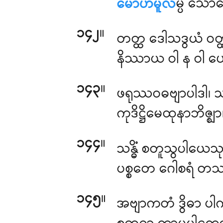
မောဟမူလ
မ္ပိ သောပေ
၁၄၂
။
တတ္ထ ဒေါသဒွယံ ဝတ
နိဿာယ ဝါ န ဝါ ဟေ
၁၄၃
။
ဖရုဿဝဓဗျာပါဒါ
ကုဒိဋ္ဌိမေထုနာဘိဇ္
၁၄၄
။
သန္ဓိံ
စတူသွပါယေသု၊ ဒ
ပစ္စတေ ဂေါစရံ တ
၁၄၅
။
အဗျာကတံ ဒွိဓာ ပါ