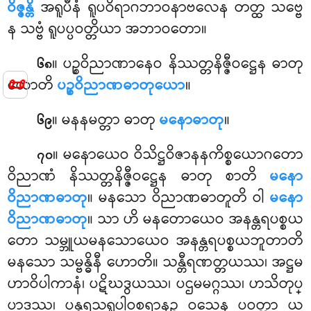
ဝိဇ္ဇန္တိ
အရူပီနံ ရူပဝိရာဂဘာဝနာဗလေန တတ္ထ သဗ္ဗေ
န သဗ္ဗံ ရူပပ္ပဝတ္တိယာ အဘာဝတော။
။ ပဉ္စဝိညာဏာနေဝ နိဿတ္တနိဇ္ဇီဝဋ္ဌေန ဓာတု
၆၈
📜
ယောတိ
ပဉ္စဝိညာဏဓာတုယော
။
။ မနနမတ္တာ ဓာတု
မနောဓာတု
။
၆၉
။ မနောယေဝ
ဝိသိဋ္ဌဝိဇာနနကိစ္စယောဂတော
၇၀
ဝိညာဏံ နိဿတ္တနိဇ္ဇီဝဋ္ဌေန ဓာတု စာတိ
မနော
ဝိညာဏဓာတု
။ မနသော ဝိညာဏဓာတူတိ ဝါ
မနော
ဝိညာဏဓာတု
။ သာ ဟိ မနတောယေဝ အနန္တရပစ္စယ
တော သမ္ဘူယမနသောယေဝ အနန္တရပစ္စယဘူတာတိ
မနသော သမ္ဗန္ဓိနီ ဟောတိ။ သန္တီရဏတ္တယဿ၊ အဋ္ဌမ
ဟာဝိပါကာနံ၊ ပဋိဃဒွယဿ၊ ပဌမမဂ္ဂဿ၊ ဟသိတုပ္
ပာဒဿ၊ ပန္နရသရူပါဝစရာနဉ္စ ဝသေန ပဝတ္တာ ယ