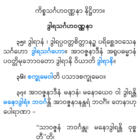
ကိစ္စသင်္ဂဟဝဏ္ဏနာ နိဋ္ဌိတာ။
ဒွါရသင်္ဂဟဝဏ္ဏနာ
။ ဒွါရာနံ
၊ ဒွါရပ္ပဝတ္တစိတ္တာနဉ္စ ပရိစ္ဆေဒဝသေန
၃၅
သင်္ဂဟော
ဒွါရသင်္ဂဟော
။ အာဝဇ္ဇနာဒီနံ အရူပဓမ္မာနံ
ပဝတ္တိမုခဘာဝတော ဒွါရာနိ ဝိယာတိ
ဒွါရာနိ
။
။
စက္ခုမေဝါ
တိ ပသာဒစက္ခုမေဝ။
၃၆
။ အာဝဇ္ဇနာဒီနံ မနာနံ၊ မနောယေဝ ဝါ ဒွါရန္တိ
၃၇
မနောဒွါရံ။ ဘဝင်္ဂ
န္တိ အာဝဇ္ဇနာနန္တရံ ဘဝင်္ဂံ။ တေနာဟု
ပေါရာဏာ –
‘‘သာဝဇ္ဇနံ ဘဝင်္ဂန္တု၊ မနောဒွါရန္တိ ဝုစ္စ
တီ’’တိ၊