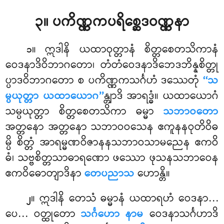
၃။ ပကိဏ္ဏကပရိစ္ဆေဒဝဏ္ဏနာ
။ ဣဒါနိ ယထာဝုတ္တာနံ စိတ္တစေတသိကာနံ
၁
ဝေဒနာဒိဝိဘာဂတော၊ တံတံဝေဒနာဒိဘေဒဘိန္နစိတ္တု
ပ္ပာဒဝိဘာဂတော စ ပကိဏ္ဏကသင်္ဂဟံ ဒဿေတုံ
‘‘သ
မ္ပယုတ္တာ ယထာယောဂ’’
န္တျာဒိ အာရဒ္ဓံ။ ယထာယောဂံ
သမ္ပယုတ္တာ စိတ္တစေတသိကာ ဓမ္မာ
သဘာဝတော
အတ္တနော အတ္တနော သဘာဝဝသေန ဧကူနနဝုတိဝိဓ
မ္ပိ စိတ္တံ အာရမ္မဏဝိဇာနနသဘာဝသာမညေန ဧကဝိ
ဓံ၊ သဗ္ဗစိတ္တသာဓာရဏော ဖဿော ဖုသနသဘာဝေန
ဧကဝိဓောတျာဒိနာ
တေပညာသ
ဟောန္တိ။
။ ဣဒါနိ တေသံ ဓမ္မာနံ ယထာရဟံ ဝေဒနာ…
၂
ပေ… ဝတ္ထုတော
သင်္ဂဟော နာမ
ဝေဒနာသင်္ဂဟာဒိ