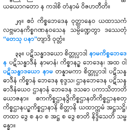
ယယောဂတော န ကဒါစိ တံနာမံ ဝိဇဟတီတိ။
။ ဧဝံ ကိစ္စဘေဒေန ဝုတ္တာနေဝ ယထာသကံ
၂၇
လဗ္ဘမာနကိစ္စဂဏနဝသေန သမ္ပိဏ္ဍေတွာ ဒဿေတုံ
‘‘တေသု ပနာ’’
တျာဒိ ဝုတ္တံ။
။ ပဋိသန္ဓာဒယော စိတ္တုပ္ပာဒါ
နာမကိစ္စဘေဒေ
၃၃
န
ပဋိသန္ဓာဒီနံ နာမာနံ၊ ကိစ္စာနဉ္စ ဘေဒေန၊ အထ ဝါ
ပဋိသန္ဓာဒယော နာမ
တန္နာမကာ စိတ္တုပ္ပာဒါ ပဋိသန္
ဓာဒီနံ ကိစ္စာနံ ဘေဒေန စုဒ္ဒသ၊ ဌာနဘေဒေန ပဋိသန္
ဓာဒီနံယေဝ ဌာနာနံ ဘေဒေန ဒသဓာ ပကာသိတာတိ
ယောဇနာ။ ဧကကိစ္စဌာနဒွိကိစ္စဌာနတိကိစ္စဌာနစတု
ကိစ္စဌာနပဉ္စကိစ္စဌာနာနိ စိတ္တာနိ ယထာက္ကမံ အဋ္ဌသဋ္ဌိ၊
တထာ ဒွေ စ နဝ စ အဋ္ဌ စ ဒွေ စာတိ နိဒ္ဒိသေတိ သမ္ဗ
န္ဓော။