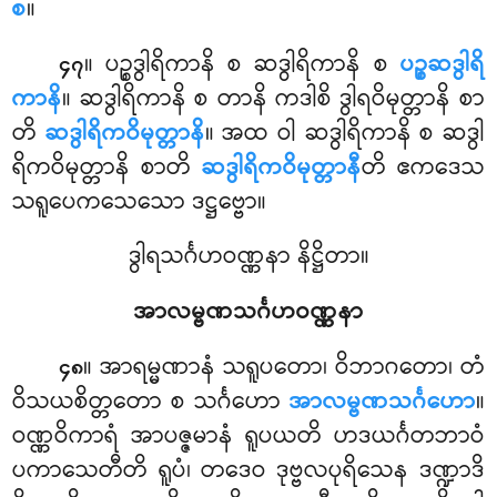
စ
။
။ ပဉ္စဒွါရိကာနိ စ ဆဒွါရိကာနိ စ
ပဉ္စဆဒွါရိ
၄၇
ကာနိ
။ ဆဒွါရိကာနိ စ တာနိ ကဒါစိ ဒွါရဝိမုတ္တာနိ စာ
တိ
ဆဒွါရိကဝိမုတ္တာနိ
။ အထ ဝါ ဆဒွါရိကာနိ စ ဆဒွါ
ရိကဝိမုတ္တာနိ စာတိ
ဆဒွါရိကဝိမုတ္တာနီ
တိ ဧကဒေသ
သရူပေကသေသော ဒဋ္ဌဗ္ဗော။
ဒွါရသင်္ဂဟဝဏ္ဏနာ နိဋ္ဌိတာ။
အာလမ္ဗဏသင်္ဂဟဝဏ္ဏနာ
။ အာရမ္မဏာနံ သရူပတော၊ ဝိဘာဂတော၊ တံ
၄၈
ဝိသယစိတ္တတော စ သင်္ဂဟော
အာလမ္ဗဏသင်္ဂဟော
။
ဝဏ္ဏဝိကာရံ အာပဇ္ဇမာနံ ရူပယတိ ဟဒယင်္ဂတဘာဝံ
ပကာသေတီတိ ရူပံ၊ တဒေဝ ဒုဗ္ဗလပုရိသေန ဒဏ္ဍာဒိ