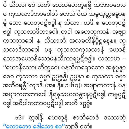
ပိ သိယာ၊ ဧဝံ သတိ သေသဟေတူနမ္ပိ သဘာဝတော
ဝ ကုသလာဒိဘာဝေါတိ တေသံ ဝိယ သမ္ပယုတ္တဓမ္မာန
မ္ပိ သော ဟေတုပဋိဗဒ္ဓါ န သိယာ။ ယဒိ စ ဟေတုပဋိ
ဗဒ္ဓါ ကုသလာဒိဘာဝေါ၊ တဒါ အဟေတုကာနံ အဗျာ
ကတဘာဝေါ န သိယာတိ အလမတိနိပ္ပီဠနေန။ ကု
သလာဒိဘာဝေါ ပန ကုသလာကုသလာနံ ယောနိ
သောအယောနိသောမနသိကာရပ္ပဋိဗဒ္ဓါ။ ယထာဟ –
‘‘ယောနိသော၊ ဘိက္ခဝေ၊ မနသိကရောတော အနုပ္ပန္နာ
စေဝ ကုသလာ ဓမ္မာ ဥပ္ပဇ္ဇန္တိ၊ ဥပ္ပန္နာ စ ကုသလာ ဓမ္မာ
အဘိဝဍ္ဎန္တီ’’တျာဒိ (အ။ နိ။ ၁။၆၇)၊ အဗျာကတာနံ ပန
အဗျာကတဘာဝေါ နိရနုသယသန္တာနပ္ပဋိဗဒ္ဓါ ကမ္မပ္ပဋိ
ဗဒ္ဓါ အဝိပါကဘာဝပ္ပဋိဗဒ္ဓါ စာတိ ဒဋ္ဌဗ္ဗံ။
။ ဣဒါနိ ဟေတူနံ ဇာတိဘေဒံ ဒဿေတုံ
၁၆
‘‘လောဘော ဒေါသော စာ’’
တျာဒိ ဝုတ္တံ။