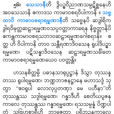
။
သေသာနီ
တိ ဒွိပဉ္စဝိညာဏသမ္ပဋိစ္ဆနေဟိ
၅၆
အဝသေသာနိ ဧကာဒသ ကာမာဝစရဝိပါကာနိ
။
သဗ္ဗ
ထာပိ ကာမာဝစရာရမ္မဏာနီ
တိ သဗ္ဗေနပိ ဆဒွါရိက
ဒွါရဝိမုတ္တဆဠာရမ္မဏဝသပ္ပဝတ္တာကာရေန နိဗ္ဗတ္တာနိပိ
ဧကန္တကာမာဝစရသဘာဝဆဠာရမ္မဏဂေါစရာနိ။ ဧ
တ္ထ ဟိ ဝိပါကာနိ တာဝ သန္တီရဏာဒိဝသေန ရူပါဒိပဉ္စာ
ရမ္မဏေ၊ ပဋိသန္ဓာဒိဝသေန ဆဠာရမ္မဏသင်္ခါတေ
ကာမာဝစရာရမ္မဏေယေဝ ပဝတ္တန္တိ။
ဟသနစိတ္တမ္ပိ
ပဓာနသာရုပ္ပဋ္ဌာနံ ဒိသွာ တုဿန္
တဿ ရူပါရမ္မဏေ၊ ဘဏ္ဍဘာဇနဋ္ဌာနေ မဟာသဒ္ဒံ သု
တွာ ‘‘ဧဝရူပါ လောလုပ္ပတဏှာ မေ ပဟီနာ’’တိ
တုဿန္တဿ သဒ္ဒါရမ္မဏေ၊ ဂန္ဓာဒီဟိ စေတိယပူဇန
ကာလေ တုဿန္တဿ ဂန္ဓာရမ္မဏေ၊ ရသသမ္ပန္နံ ပိဏ္ဍပါ
တံ သဗြဟ္မစာရီဟိ ဘာဇေတွာ ပရိဘုဉ္ဇနကာလေ