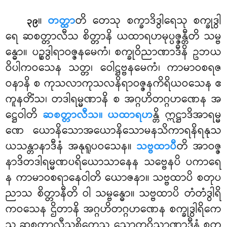
။
တတ္ထာ
တိ တေသု စက္ခာဒိဒွါရေသု စက္ခုဒွါ
၃၉
ရေ ဆစတ္တာလီသ စိတ္တာနိ ယထာရဟမုပ္ပဇ္ဇန္တီတိ သမ္ဗ
န္ဓော။ ပဉ္စဒွါရာဝဇ္ဇနမေကံ၊ စက္ခုဝိညာဏာဒီနိ ဥဘယ
ဝိပါကဝသေန သတ္တ၊ ဝေါဋ္ဌဗ္ဗနမေကံ၊ ကာမာဝစရဇ
ဝနာနိ စ ကုသလာကုသလနိရာဝဇ္ဇနကိရိယဝသေန ဧ
ကူနတိံသ၊ တဒါရမ္မဏာနိ စ အဂ္ဂဟိတဂ္ဂဟဏေန အ
ဋ္ဌေဝါတိ
ဆစတ္တာလီသ။ ယထာရဟ
န္တိ ဣဋ္ဌာဒိအာရမ္မ
ဏေ ယောနိသောအယောနိသောမနသိကာရနိရနုသ
ယသန္တာနာဒီနံ အနုရူပဝသေန။
သဗ္ဗထာပီ
တိ အာဝဇ္ဇ
နာဒိတဒါရမ္မဏပရိယောသာနေန သဗ္ဗေနပိ ပကာရေ
န ကာမာဝစရာနေဝါတိ ယောဇနာ။ သဗ္ဗထာပိ စတုပ
ညာသ စိတ္တာနီတိ ဝါ သမ္ဗန္ဓော။ သဗ္ဗထာပိ တံတံဒွါရိ
ကဝသေန ဌိတာနိ အဂ္ဂဟိတဂ္ဂဟဏေန စက္ခုဒွါရိကေ
သု ဆစတ္တာလီသစိတ္တေသု သောတဝိညာဏာဒီနံ စတု