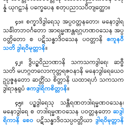
န္နံ ယုဂဠာနံ ပက္ခေပေန စတုပညာသပီတျတ္ထော။
။ စက္ခာဒိဒွါရေသု အပ္ပဝတ္တနတော၊ မနောဒွါရ
၄၁
သင်္ခါတဘဝင်္ဂတော အာရမ္မဏန္တရဂ္ဂဟဏဝသေန အပ္ပ
ဝတ္တိတော စ ပဋိသန္ဓာဒိဝသေန ပဝတ္တာနိ
ဧကူနဝီ
သတိ ဒွါရဝိမုတ္တာနိ
။
။ ဒွိပဉ္စဝိညာဏာနိ
သကသကဒွါရေ၊ ဆဗ္ဗီ
၄၂
သတိ မဟဂ္ဂတလောကုတ္တရဇဝနာနိ မနောဒွါရေယေဝ
ဥပ္ပဇ္ဇနတော ဆတ္တိံသ စိတ္တာနိ ယထာရဟံ သကသက
ဒွါရာနုရူပံ
ဧကဒွါရိကစိတ္တာနိ
။
။ ပဉ္စဒွါရေသု
သန္တီရဏတဒါရမ္မဏဝသေန၊
၄၅
မနောဒွါရေ စ တဒါရမ္မဏဝသေန ပဝတ္တနတော
ဆဒွါ
ရိကာနိ စေဝ
ပဋိသန္ဓာဒိဝသပ္ပဝတ္တိယာ
ဒွါရဝိမုတ္တာနိ