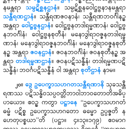
နမန္တရာ
သမ္ပဋိစ္ဆနဌာနံ
။ သမ္ပဋိစ္ဆနဝေါဋ္ဌဗ္ဗနာနမန္တရာ
သန္တီရဏဌာနံ
။ သန္တီရဏဇဝနာနံ၊ သန္တီရဏဘဝင်္ဂါနဉ္စ
အန္တရာ
ဝေါဋ္ဌဗ္ဗနဌာနံ
။ ဝေါဋ္ဌဗ္ဗနတဒါရမ္မဏာနံ၊ ဝေါဋ္ဌဗ္ဗ
နဘဝင်္ဂါနံ၊ ဝေါဋ္ဌဗ္ဗနစုတီနံ၊ မနောဒွါရာဝဇ္ဇနတဒါရမ္မ
ဏာနံ၊ မနောဒွါရာဝဇ္ဇနဘဝင်္ဂါနံ၊ မနောဒွါရာဝဇ္ဇနစုတီ
နဉ္စ အန္တရာ
ဇဝနဌာနံ
။ ဇဝနဘဝင်္ဂါနံ၊ ဇဝနစုတီနဉ္စ အ
န္တရာ
တဒါရမ္မဏဌာနံ
။ ဇဝနပဋိသန္ဓီနံ၊ တဒါရမ္မဏပဋိ
သန္ဓီနံ၊ ဘဝင်္ဂပဋိသန္ဓီနံ ဝါ အန္တရာ
စုတိဌာနံ
နာမ။
။
ဒွေ ဥပေက္ခာသဟဂတသန္တီရဏာနိ
သုခသန္တီ
၂၀
ရဏဿ ပဋိသန္ဓိဝသပ္ပဝတ္တိဘာဝါဘာဝတောတိအဓိပ္
ပာယော။ ဧဝဉ္စ ကတွာ
ပဋ္ဌာနေ
‘‘ဥပေက္ခာသဟဂတံ
ဓမ္မံ ပဋိစ္စ ဥပေက္ခာသဟဂတော ဓမ္မော ဥပ္ပဇ္ဇတိ န
ဟေတုပစ္စယာ’’တိ (ပဋ္ဌာ။ ၄။၁၃။၁၇၉) ဧဝမာဂ