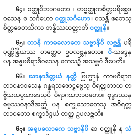
။ ဝတ္ထုဝိဘာဂတော
၊ တဗ္ဗတ္ထုကစိတ္တပရိစ္ဆေဒ
၆၄
ဝသေန စ သင်္ဂဟော
ဝတ္ထုသင်္ဂဟော
။ ဝသန္တိ ဧတေသု
စိတ္တစေတသိကာ တန္နိဿယတ္တာတိ
ဝတ္ထူနိ
။
။
တာနိ ကာမလောကေ သဗ္ဗာနိပိ လဗ္ဘန္တိ
ပရိ
၆၅
ပုဏ္ဏိန္ဒြိယဿ တတ္ထေဝ ဥပလဗ္ဘနတော။
ပိ
-သဒ္ဒေန
ပန အန္ဓဗဓိရာဒိဝသေန ကေသဉ္စိ အသမ္ဘဝံ ဒီပေတိ။
။
ဃာနာဒိတ္တယံ နတ္ထိ
ဗြဟ္မာနံ ကာမဝိရာဂ
၆၆
ဘာဝနာဝသေန ဂန္ဓရသဖောဋ္ဌဗ္ဗေသု ဝိရတ္တတာယ တ
ဗ္ဗိသယပ္ပသာဒေသုပိ ဝိရာဂသဘာဝတော။ ဗုဒ္ဓဒဿန
ဓမ္မဿဝနာဒိအတ္ထံ ပန စက္ခုသောတေသု အဝိရတ္တ
ဘာဝတော စက္ခာဒိဒွယံ တတ္ထ ဥပလဗ္ဘတိ။
။
အရူပလောကေ သဗ္ဗာနိပိ
ဆ ဝတ္ထူနိ န
သံ
၆၇