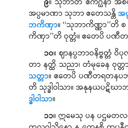
၉
။ သုဘာတိ ဧကဂ္ဃနာ အစလာ
အပ္ပမာဏာ သုဘာ ဧတေသန္တိ
အပ
ဘကိဏှာ
။ ‘‘သုဘာကိဏ္ဏာ’’တိ
ကိဏှာ’’တိ ဝုတ္တံ။ ဧတေပ
၁၀
။ ဈာနပ္ပဘာဝနိဗ္ဗတ္တံ
ဝိပ
တာ နတ္ထိ သညာ၊ တံမုခေန ဝု
သတ္တာ
။ ဧတေပိ ပဏီတရတနပဘ
တိ သုဒ္ဓါဝါသာ။ အနုနယပဋိဃာဘာ
ဒ္ဓါဝါသာ
။
၁၁
။ ဣမေသု ပန ပဌမတလဝါ
တလဝါသိနော န ကေနစိ တပ္ပန္တ