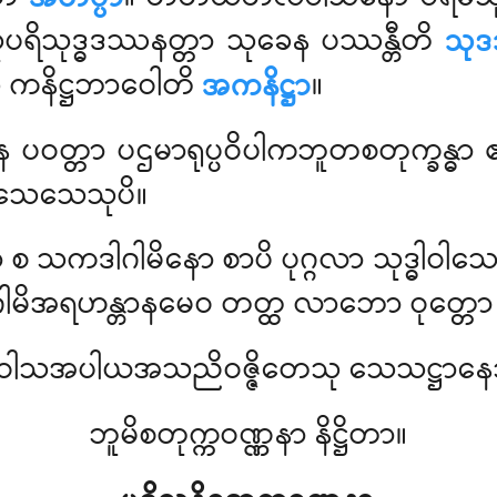
ပရိသုဒ္ဓဒဿနတ္တာ သုခေန ပဿန္တီတိ
သု
သံ ကနိဋ္ဌဘာဝေါတိ
အကနိဋ္ဌာ
။
တ္တာ ပဌမာရုပ္ပဝိပါကဘူတစတုက္ခန္ဓာ ဧ
ံ သေသေသုပိ။
 စ သကဒါဂါမိနော စာပိ ပုဂ္ဂလာ သုဒ္ဓါဝါသေသု
အနာဂါမိအရဟန္တာနမေဝ တတ္ထ လာဘော ဝုတ္တေ
္ဓါဝါသအပါယအသညိဝဇ္ဇိတေသု သေသဋ္ဌာနေသု 
ဘူမိစတုက္ကဝဏ္ဏနာ နိဋ္ဌိတာ။