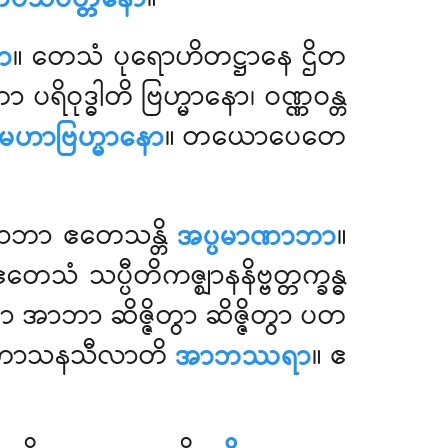
မိတဝသဝတ္တိနော
။
ဇာ
။ တေသံ ပုရောဟိတဋ္ဌာနေ ဌိတ
ဝုဒ္ဓါတိ ဗြဟ္မာနော၊ ဝဏ္ဏဝန္တ
မဟာဗြဟ္မာနော
။ တယောပေတေ
အာဘာ ဧတေသန္တိ
အပ္ပမာဏာဘာ
။
ပ္ပီတိကဇ္ဈာနနိဗ္ဗတ္တက္ခန္ဓ
 အာဘာ ဆိဇ္ဇိတွာ ဆိဇ္ဇိတွာ ပတ
ာဘာသနသီလာတိ
အာဘဿရာ
။ ဧ