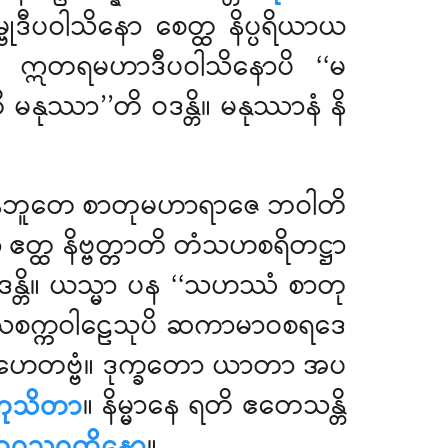
ဒီပဝါသိနော စေတ္ထ နိပ္ပရိယာယ
ိ ဣတရမဟာဒီပဝါသိနောပိ ‘‘မ
ိ မနုဿာ’’တိ ဝဒန္တိ။ မနုဿာနံ နိ
ဋ္ဌာနဘူတေ စာတုမဟာရာဇေ ဘဝါတိ
တ္ထ နိဗ္ဗတ္တာတိ တံသဟစရိတဋ္ဌာ
ဒန္တိ။ ယသ္မာ ပန
‘‘သဟဿံ စာတု
ေသစက္ကဝါဠေသုပိ ဆကာမာဝစရဒေ
ေတဗ္ဗံ။ ဒုက္ခတော ယာတာ အပ
တုသိတာ
။ နိမ္မာနေ ရတိ ဧတေသန္တိ