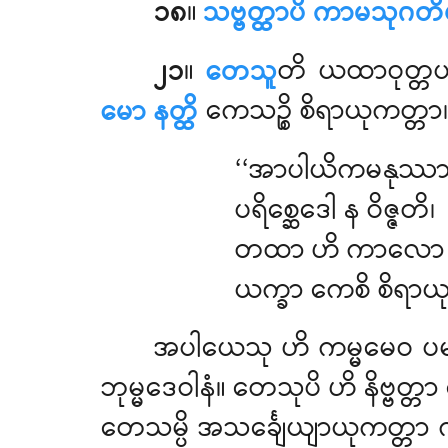
၁၈
။
သဗ္ဗတ္ထာပိ ကာမသုဂတ
၂၁
။
တေသူ
တိ ယထာဝုတ္တပဋ
မော နတ္ထိ
ကေသဉ္စိ စိရာယုကတ္တ
‘‘အာပါယိကမနုဿာ
ပရိစ္ဆေဒေါ န ဝိဇ္ဇတိ၊
တထာ ဟိ ကာလော မ
ယက္ခာ ကေစိ စိရာယု
အပါယေသု
ဟိ ကမ္မမေဝ ပ
ဘုမ္မဒေဝါနံ။ တေသုပိ ဟိ နိဗ္ဗတ္တ
တေသမ္ပိ အသင်္ချေယျာယုကတ္တာ