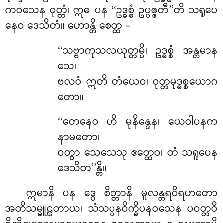
ကဝသေန ဝုတ္တံ၊ ဣဓ ပန ‘‘ဥဒ္ဓစ္စံ ဥပ္ပဇ္ဇတီ’’တိ သရူပေ
နေဝ ဒေသိတံ။ ဟောန္တိ စေတ္ထ –
‘‘သဗ္ဗာကုသလယုတ္တမ္ပိ၊ ဥဒ္ဓစ္စံ အန္တမာန
သေ၊
ဗလဝံ ဣတိ တံယေဝ၊ ဝုတ္တမုဒ္ဓစ္စယောဂ
တော။
‘‘တေနေဝ ဟိ မုနိန္ဒေန၊ ယေဝါပနက
နာမတော၊
ဝတွာ သေသေသု ဧတ္ထေဝ၊ တံ သရူပေန
ဒေသိတ’’န္တိ။
ဣမာနိ
ပန ဒွေ စိတ္တာနိ မူလန္တရဝိရဟတော
အတိသမ္မူဠှတာယ၊ သံသပ္ပနဝိက္ခိပနဝသေန ပဝတ္တဝိ