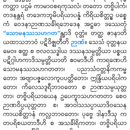
ကတ္တာ ပဌမံ ကာမာဝစရကုသလံ၊ တတော တဗ္ဗိပါကံ၊
တဒနန္တရံ တဒေကဘူမိပရိယာပန္နံ ကိရိယစိတ္တဉ္စ ပစ္စေ
ကံ ဝေဒနာဉာဏသင်္ခါရဘေဒေန အဋ္ဌဓာ ဒဿေတုံ
‘‘သောမနဿသဟဂတ’’
န္တျာဒိ ဝုတ္တံ။ တတ္ထ ဇာနာတိ
ယထာသဘာဝံ ပဋိဝိဇ္ဈတီတိ
ဉာဏံ
။ သေသံ ဝုတ္တနယ
မေဝ။ ဧတ္ထ စ ဗလဝသဒ္ဓါယ ဒဿနသမ္ပတ္တိယာ ပစ္စယ
ပဋိဂ္ဂါဟကာဒိသမ္ပတ္တိယာတိ ဧဝမာဒီဟိ ကာရဏေဟိ
သောမနဿသဟဂတတာ၊ ပညာသံဝတ္တနိကကမ္မ
တော၊ အဗျာပဇ္ဇလောကူပပတ္တိတော၊ ဣန္ဒြိယပရိပါက
တော၊ ကိလေသဒူရီဘာဝတော
စ ဉာဏသမ္ပယုတ္တ
တာ၊ တဗ္ဗိပရိယာယေန ဥပေက္ခာသဟဂတတာ စေဝ
ဉာဏဝိပ္ပယုတ္တတာ စ၊ အာဝါသသပ္ပာယာဒိဝသေန
ကာယစိတ္တာနံ ကလ္လဘာဝတော၊ ပုဗ္ဗေ ဒါနာဒီသု က
တပရိစယတာဒီဟိ စ အသင်္ခါရိကတာ၊ တဗ္ဗိပရိယာ