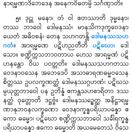
နာရမ္မဏာဒိဘေဒေန အနေကဝိဓတမ္ပိ သင်္ဂဏှာတိ။
။ ဒုဋ္ဌု
မနော၊ တံ ဝါ ဧတဿာတိ ဒုမ္မနော၊
၅
တဿ ဘာဝေါ ဒေါမနဿံ၊ မာနသိကဒုက္ခဝေဒနာ
ယေတံ အဓိဝစနံ၊ တေန
သဟဂတန္တိ
ဒေါမနဿသဟ
ဂတံ
။ အာရမ္မဏေ ပဋိဟညတီတိ
ပဋိဃော၊
ဒေါ
သော။ စဏ္ဍိက္ကသဘာဝတာယ ဟေသ အာရမ္မဏံ ပဋိ
ဟနန္တော ဝိယ ပဝတ္တတိ။ ဒေါမနဿသဟဂတဿ
ဝေဒနာဝသေန အဘေဒေပိ အသာဓာရဏဓမ္မဝသေန
စိတ္တဿ ဥပလက္ခဏတ္ထံ ဒေါမနဿဂ္ဂဟဏံ၊ ပဋိဃသ
မ္ပယုတ္တဘာဝေါ ပန ဥဘိန္နံ ဧကန္တသဟစာရိတာ ဒဿ
နတ္ထံ ဝုတ္တောတိ ဒဋ္ဌဗ္ဗံ။ ဒေါမနဿဉ္စေတ္ထ အနိဋ္ဌာရမ္မ
ဏာနုဘဝနလက္ခဏော ဝေဒနာက္ခန္ဓပရိယာပန္နော ဧ
ကော ဓမ္မော၊ ပဋိဃော စဏ္ဍိက္ကသဘာဝေါ သင်္ခါရက္ခန္ဓ
ပရိယာပန္နော ဧကော ဓမ္မောတိ အယမေတေသံ ဝိသေ