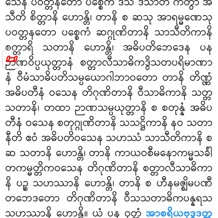
သေန ပဝတ္တနတော ပစ္စေကံ ဒသ ဒသာတိ ကတွာ အ
သီတိ စိတ္တာနိ ဟောန္တိ၊ တာနိ စ ဆသု အာရမ္မဏေသု
ပဝတ္တနတော ပစ္စေကံ ဆဂ္ဂုဏိတာနိ သာသီတိကာနိ
စတ္တာရိ သတာနိ ဟောန္တိ၊ အဓိပတိဘေဒေန ပန
📜
ဉာဏဝိပ္ပယုတ္တာနံ စတ္တာလီသာဓိကဒွိသတပရိမာဏာ
နံ ဝီမံသာဓိပတိသမ္ပယောဂါဘာဝတော တာနိ တိဏ္ဏံ
အဓိပတီနံ ဝသေန တိဂုဏိတာနိ ဝီသာဓိကာနိ သတ္တ
သတာနိ၊ တထာ ဉာဏသမ္ပယုတ္တာနိ စ စတုန္နံ အဓိပ
တီနံ ဝသေန စတုဂ္ဂုဏိတာနိ သသဋ္ဌိကာနိ နဝ သတာ
နီတိ ဧဝံ အဓိပတိဝသေန သဟဿံ သာသီတိကာနိ စ
ဆ သတာနိ ဟောန္တိ၊ တာနိ ကာယဝစီမနောကမ္မသင်္ခါ
တကမ္မတ္တိကဝသေန တိဂုဏိတာနိ စတ္တာလီသာဓိကာ
နိ ပဉ္စ
သဟဿာနိ ဟောန္တိ၊ တာနိ စ ဟီနမဇ္ဈိမပဏီ
တဘေဒတော တိဂုဏိတာနိ ဝီသသတာဓိကပန္နရသ
သဟဿာနိ ဟောန္တိ။ ယံ ပန ဝုတ္တံ
အာစရိယဗုဒ္ဓဒတ္တ