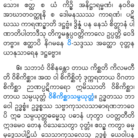
သော။ ဧတ္ထ စ ယံ ကိဉ္စိ အနိဋ္ဌာရမ္မဏံ၊ နဝဝိဓ
အာဃာတဝတ္ထူနိ စ ဒေါမနဿဿ ကာရဏံ၊ ပဋိ
ဃဿ ကာရဏဉ္စာတိ ဒဋ္ဌဗ္ဗံ။ ဒွိန္နံ ပန နေသံ စိတ္တာနံ ပါ
ဏာတိပါတာဒီသု တိက္ခမန္ဒပ္ပဝတ္တိကာလေ ဥပ္ပတ္တိ ဝေဒိ
တဗ္ဗာ။ ဧတ္ထာပိ နိဂမနေ
ပိ
-သဒ္ဒဿ အတ္ထော ဝုတ္တန
ယာနုသာရေန ဒဋ္ဌဗ္ဗော။
။ သဘာဝံ ဝိစိနန္တော တာယ ကိစ္ဆတိ ကိလမတီ
၆
တိ ဝိစိကိစ္ဆာ။ အထ ဝါ စိကိစ္ဆိတုံ ဒုက္ကရတာယ ဝိဂတာ
စိကိစ္ဆာ ဉာဏပ္ပဋိကာရော ဣမိဿာတိ ဝိစိကိစ္ဆာ၊
တာယ သမ္ပယုတ္တံ
ဝိစိကိစ္ဆာသမ္ပယုတ္တံ
။ ဥဒ္ဓတဿ ဘာ
ဝေါ ဥဒ္ဓစ္စံ။ ဥဒ္ဓစ္စဿ သဗ္ဗာကုသလသာဓာရဏဘာဝေ
ပိ ဣဓ သမ္ပယုတ္တဓမ္မေသု ပဓာနံ ဟုတွာ ပဝတ္တတီတိ
ဣဒမေဝ တေန ဝိသေသေတွာ ဝုတ္တံ။ ဧဝဉ္စ ကတွာ ဓမ္
မုဒ္ဒေသပါဠိယံ သေသာကုသလေသု ဥဒ္ဓစ္စံ ယေဝါပန