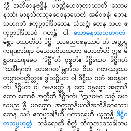
သ္မိံ အဘိဓာနဗုဒ္ဓီနံ ပဝတ္တိဟေတုတာယာတိ သောမ
နဿံ၊ မာနသိကသုခဝေဒနာယေတံ အဓိဝစနံ၊ တေန
သဟဂတံ ဧကုပ္ပာဒါဒိဝသေန သံသဋ္ဌံ၊ တေန သဟ ဧ
ကုပ္ပာဒါဒိဘာဝံ ဂတန္တိ ဝါ
သောမနဿသဟဂတံ
။
မိစ္ဆာ ပဿတီတိ ဒိဋ္ဌိ။ သာမညဝစနဿပိ ဟိ အတ္ထပ္ပ
ကရဏာဒိနာ ဝိသေသဝိသယတာ ဟောတီတိ ဣဓ မိ
စ္ဆာဒဿနမေဝ ‘‘ဒိဋ္ဌီ’’တိ ဝုစ္စတိ။ ဒိဋ္ဌိယေဝ ဒိဋ္ဌိဂတံ
‘‘သင်္ခါရဂတံ ထာမဂတ’’န္တျာဒီသု ဝိယ ဂတ-သဒ္ဒဿ
တဗ္ဘာဝဝုတ္တိတ္တာ။ ဒွါသဋ္ဌိယာ ဝါ ဒိဋ္ဌီသု ဂတံ အန္တောဂ
တံ၊ ဒိဋ္ဌိယာ ဝါ ဂမနမတ္တံ န ဧတ္ထ ဂန္တဗ္ဗော အတ္တာဒိ
ကော ကောစိ အတ္ထီတိ ဒိဋ္ဌိဂတံ၊ ‘‘ဣဒမေဝ သစ္စံ မော
ဃမည’’န္တိ ပဝတ္တော အတ္တတ္တနိယာဒိအဘိနိဝေသော၊
တေန သမံ ဧကုပ္ပာဒါဒီဟိ ပကာရေဟိ ယုတ္တန္တိ
ဒိဋ္ဌိဂ
တသမ္ပယုတ္တံ
။ သင်္ခရောတိ စိတ္တံ တိက္ခဘာဝသင်္ခါတမ