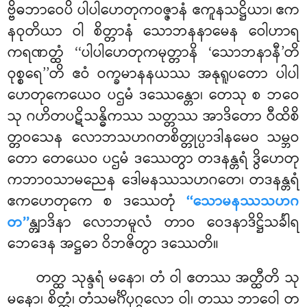
ဗ္ဗိဓဘာဝေပိ ပါပါဟေတုကဝဇ္ဇာနံ ဧကူနသဋ္ဌိယာ၊ ဧက
နဝုတိယာ ဝါ စိတ္တာနံ သောဘနနာမေန ဝေါဟာရ
ကရဏတ္ထံ ‘‘ပါပါဟေတုကမုတ္တာနိ
‘သောဘနာနီ’တိ
ဝုစ္စရေ’’တိ ဧဝံ ဝက္ခမာနနယဿ အနုရူပတော ပါပါ
ဟေတုကေယေဝ ပဌမံ ဒဿေန္တော၊ တေသု စ ဘဝေ
သု ဂဟိတပဋိသန္ဓိကဿ သတ္တဿ အာဒိတော ဝီထိစိ
တ္တဝသေန လောဘသဟဂတစိတ္တုပ္ပာဒါနမေဝ သမ္ဘဝ
တော တေယေဝ ပဌမံ ဒဿေတွာ တဒနန္တရံ ဒွိဟေတု
ကဘာဝသာမညေန ဒေါမနဿသဟဂတေ၊ တဒနန္တရံ
ဧကဟေတုကေ စ ဒဿေတုံ
‘‘သောမနဿသဟဂ
တ’’
န္တျာဒိနာ
လောဘမူလံ တာဝ ဝေဒနာဒိဋ္ဌိသင်္ခါရ
ဘေဒေန အဋ္ဌဓာ ဝိဘဇိတွာ ဒဿေတိ။
တတ္ထ သုန္ဒရံ မနော၊ တံ ဝါ ဧတဿ အတ္ထီတိ သု
မနော၊ စိတ္တံ၊ တံသမင်္ဂိပုဂ္ဂလော ဝါ၊ တဿ ဘာဝေါ တ