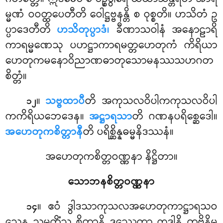
မ္မဏံ ဝဝတ္ထပေတီတိ ဝေါဋ္ဌဗ္ဗနန္တိ စ ဝုစ္စတိ။ ဟသိတံ ဥ
ပ္ပာဒေတီတိ
ဟသိတုပ္ပာဒံ၊
ခီဏာသဝါနံ အနောဠာရိ
ကာရမ္မဏေသု ပဟဋ္ဌာကာရမတ္တဟေတုကံ ကိရိယာ
ဟေတုကမနောဝိညာဏဓာတုသောမနဿသဟဂတ
စိတ္တံ။
။
သဗ္ဗထာပီ
တိ အကုသလဝိပါကကုသလဝိပါ
၁၂
ကကိရိယဘေဒေန။
အဋ္ဌာရသာ
တိ ဂဏနပရိစ္ဆေဒေါ။
အဟေတုကစိတ္တာနီ
တိ ပရိစ္ဆိန္နဓမ္မနိဒဿနံ။
အဟေတုကစိတ္တဝဏ္ဏနာ နိဋ္ဌိတာ။
သောဘနစိတ္တဝဏ္ဏနာ
။ ဧဝံ ဒွါဒသာကုသလအဟေတုကာဋ္ဌာရသဝ
၁၄
သေန သမတိံသ စိတ္တာနိ ဒဿေတွာ ဣဒါနိ တဗ္ဗိနိမု