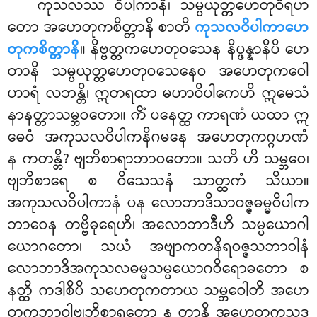
ကုသလဿ ဝိပါကာနိ၊ သမ္ပယုတ္တဟေတုဝိရဟ
တော အဟေတုကစိတ္တာနိ စာတိ
ကုသလဝိပါကာဟေ
တုကစိတ္တာနိ
။ နိဗ္ဗတ္တကဟေတုဝသေန နိပ္ဖန္နာနိပိ ဟေ
တာနိ သမ္ပယုတ္တဟေတုဝသေနေဝ အဟေတုကဝေါ
ဟာရံ လဘန္တိ၊ ဣတရထာ မဟာဝိပါကေဟိ ဣမေသံ
နာနတ္တာသမ္ဘဝတော။ ကိံ ပနေတ္ထ ကာရဏံ ယထာ ဣ
ဓေဝံ အကုသလဝိပါကနိဂမနေ အဟေတုကဂ္ဂဟဏံ
န ကတန္တိ? ဗျဘိစာရာဘာဝတော။ သတိ ဟိ သမ္ဘဝေ၊
ဗျဘိစာရေ စ ဝိသေသနံ သာတ္ထကံ သိယာ။
အကုသလဝိပါကာနံ ပန လောဘာဒိသာဝဇ္ဇဓမ္မဝိပါက
ဘာဝေန တဗ္ဗိဓုရေဟိ၊ အလောဘာဒီဟိ သမ္ပယောဂါ
ယောဂတော၊ သယံ အဗျာကတနိရဝဇ္ဇသဘာဝါနံ
လောဘာဒိအကုသလဓမ္မသမ္ပယောဂဝိရောဓတော စ
နတ္ထိ ကဒါစိပိ သဟေတုကတာယ သမ္ဘဝေါတိ အဟေ
တုကဘာဝါဗျဘိစာရတော
န တာနိ အဟေတုကသဒ္