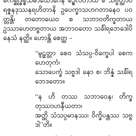
စိကိစ္ဆုဒ္ဓစ္စသမာယောဂေန စဉ္စလတာယ စ သဗ္ဗတ္ထာပိ
ရဇ္ဇနဒုဿနရဟိတာနိ ဥပေက္ခာသဟဂတာနေဝ ပဝ
တ္တန္တိ၊ တတောယေဝ စ သဘာဝတိက္ခတာယ
ဥဿာဟေတဗ္ဗတာယ အဘာဝတော သင်္ခါရဘေဒေါပိ
နေသံ နတ္ထိ။ ဟောန္တိ စေတ္ထ –
‘‘မူဠှတ္တာ
စေဝ သံသပ္ပ-ဝိက္ခေပါ စေက
ဟေတုကံ၊
သောပေက္ခံ သဗ္ဗဒါ နော စ၊ ဘိန္နံ သင်္ခါရ
ဘေဒတော။
‘‘န ဟိ တဿ သဘာဝေန၊ တိက္ခ
တုဿာဟနီယတာ၊
အတ္ထိ သံသပ္ပမာနဿ၊ ဝိက္ခိပန္တဿ သဗ္ဗ
ဒါ’’တိ။