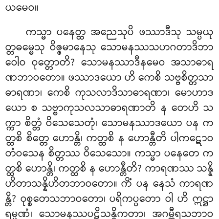
ယမေဝ။
ကသ္မာ ပနေတ္ထ အညေသုပိ ဖဿာဒီသု သမ္ပယု
တ္တဓမ္မေသု ဝိဇ္ဇမာနေသု သောမနဿသဟဂတာဒိဘာ
ဝေါဝ ဝုတ္တောတိ? သောမနဿာဒီနမေဝ အသာဓာရ
ဏဘာဝတော။ ဖဿာဒယော ဟိ ကေစိ သဗ္ဗစိတ္တသာ
ဓာရဏာ၊ ကေစိ ကုသလာဒိသာဓာရဏာ၊ မောဟာဒ
ယော စ သဗ္ဗာကုသလသာဓာရဏာတိ န တေဟိ သ
က္ကာ စိတ္တံ ဝိသေသေတုံ၊ သောမနဿာဒယော ပန က
တ္ထစိ စိတ္တေ ဟောန္တိ၊ ကတ္ထစိ န ဟောန္တီတိ ပါကဋောဝ
တံဝသေန စိတ္တဿ ဝိသေသော။ ကသ္မာ ပနေတေ က
တ္ထစိ ဟောန္တိ၊ ကတ္ထစိ န ဟောန္တီတိ? ကာရဏဿ သန္နိ
ဟိတာသန္နိဟိတဘာဝတော။ ကိံ ပန နေသံ ကာရဏ
န္တိ? ဝုစ္စတေသဘာဝတော၊ ပရိကပ္ပတော ဝါ ဟိ ဣဋ္ဌာ
ရမ္မဏံ၊ သောမနဿပဋိသန္ဓိကတာ၊ အဂမ္ဘီရသဘာဝ