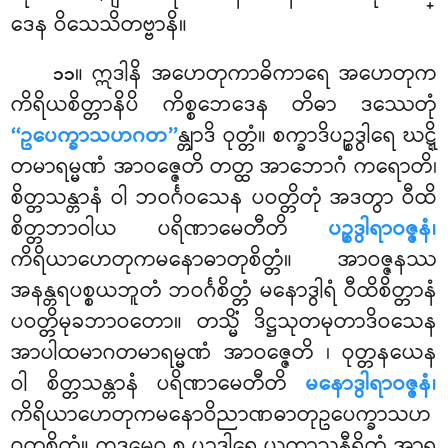
ဒေန ဝိသေသိတဗ္ဗာနိ။
။ ဣဒါနိ အဟေတုကာဓိကာရေ အဟေတုက
၁၁
ကိရိယစိတ္တာနိပိ ကိစ္စဘေဒေန တိဓာ ဒဿေတုံ
‘‘ဥပေက္ခာသဟဂတ’’
န္တျာဒိ ဝုတ္တံ။ စက္ခာဒိပဉ္စဒွါရေ ဃဋ္ဋိ
တမာရမ္မဏံ အာဝဇ္ဇေတိ တတ္ထ အာဘောဂံ ကရောတိ၊
စိတ္တသန္တာနံ ဝါ ဘဝင်္ဂဝသေန ပဝတ္တိတုံ အဒတွာ ဝီထိ
စိတ္တဘာဝါယ ပရိဏာမေတီတိ
ပဉ္စဒွါရာဝဇ္ဇနံ၊
ကိရိယာဟေတုကမနောဓာတုစိတ္တံ။ အာဝဇ္ဇနဿ
အနန္တရပစ္စယဘူတံ ဘဝင်္ဂစိတ္တံ မနောဒွါရံ ဝီထိစိတ္တာနံ
ပဝတ္တိမုခဘာဝတော။ တသ္မိံ ဒိဋ္ဌသုတမုတာဒိဝသေန
အာပါထမာဂတမာရမ္မဏံ အာဝဇ္ဇေတိ
၊ ဝုတ္တနယေန
ဝါ စိတ္တသန္တာနံ ပရိဏာမေတီတိ
မနောဒွါရာဝဇ္ဇနံ၊
ကိရိယာဟေတုကမနောဝိညာဏဓာတုဥပေက္ခာသဟ
ဂတစိတ္တံ။ ဣဒမေဝ စ ပဉ္စဒွါရေ ယထာသန္တီရိတံ အာရ