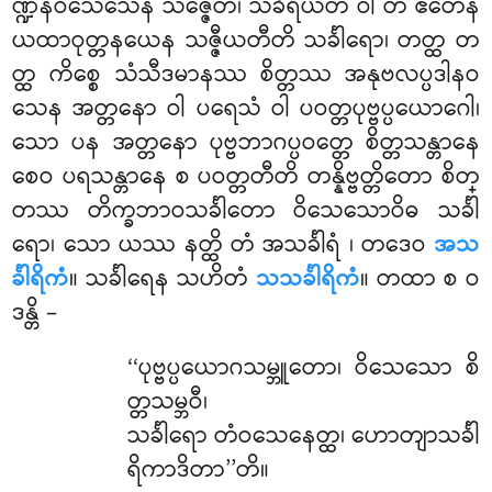
ဏ္ဍနဝိသေသေန သဇ္ဇေတိ၊ သင်္ခရီယတိ ဝါ တံ ဧတေန
ယထာဝုတ္တနယေန သဇ္ဇီယတီတိ သင်္ခါရော၊ တတ္ထ တ
တ္ထ ကိစ္စေ သံသီဒမာနဿ စိတ္တဿ အနုဗလပ္ပဒါနဝ
သေန အတ္တနော ဝါ ပရေသံ ဝါ ပဝတ္တပုဗ္ဗပ္ပယောဂေါ၊
သော ပန အတ္တနော ပုဗ္ဗဘာဂပ္ပဝတ္တေ စိတ္တသန္တာနေ
စေဝ ပရသန္တာနေ စ ပဝတ္တတီတိ တန္နိဗ္ဗတ္တိတော စိတ္
တဿ တိက္ခဘာဝသင်္ခါတော ဝိသေသောဝိဓ သင်္ခါ
ရော၊ သော ယဿ နတ္ထိ တံ အသင်္ခါရံ
၊ တဒေဝ
အသ
င်္ခါရိကံ
။ သင်္ခါရေန သဟိတံ
သသင်္ခါရိကံ
။ တထာ စ ဝ
ဒန္တိ –
‘‘ပုဗ္ဗပ္ပယောဂသမ္ဘူတော၊ ဝိသေသော စိ
တ္တသမ္ဘဝီ၊
သင်္ခါရော တံဝသေနေတ္ထ၊ ဟောတျာသင်္ခါ
ရိကာဒိတာ’’တိ။