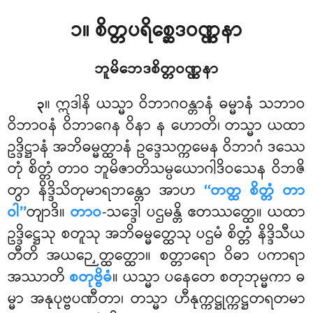
၁။ စိတ္တပရိစ္ဆေဒဝဏ္ဏနာ
ဘူမိဘေဒစိတ္တဝဏ္ဏနာ
။ ဣဒါနိ ယသ္မာ ဝိဘာဂဝန္တာနံ ဓမ္မာနံ သဘာဝ
၃
ဝိဘာဝနံ ဝိဘာဂေန ဝိနာ န ဟောတိ၊ တသ္မာ ယထာ
ဥဒ္ဒိဋ္ဌာနံ အဘိဓမ္မတ္ထာနံ ဥဒ္ဒေသက္ကမေန ဝိဘာဂံ ဒဿေ
တုံ စိတ္တံ တာဝ ဘူမိဇာတိသမ္ပယောဂါဒိဝသေန
ဝိဘဇိ
တွာ နိဒ္ဒိသိတုမာရဘန္တော အာဟ
‘‘တတ္ထ စိတ္တံ တာ
ဝါ’’
တျာဒိ။
တာဝ
-သဒ္ဒေါ ပဌမန္တိ ဧတဿတ္ထေ။ ယထာ
ဥဒ္ဒိဋ္ဌေသု စတူသု အဘိဓမ္မတ္ထေသု ပဌမံ စိတ္တံ နိဒ္ဒိသီယ
တီတိ
အယဉှေတ္ထတ္ထော။ စတ္တာရော ဝိဓာ ပကာရာ
အဿာတိ
စတုဗ္ဗိဓံ
။ ယသ္မာ ပနေတေ စတုဘုမ္မကာ ဓ
မ္မာ အနုပုဗ္ဗပဏီတာ၊ တသ္မာ ဟီနုက္ကဋ္ဌုက္ကဋ္ဌတရတမာ