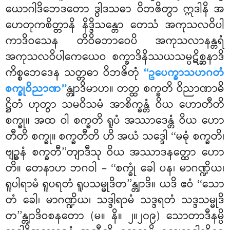
ယောဂါဒိဘေဒတော ဒွါဒသဓာ ဝိဘဇိတွာ ဣဒါနိ
အ
ဟေတုကစိတ္တာနိ နိဒ္ဒိသန္တော တေသံ အကုသလဝိပါ
ကာဒိဝသေန တိဝိဓဘာဝေပိ အကုသလာနန္တရံ
အကုသလဝိပါကေယေဝ စက္ခာဒိနိဿယသမ္ပဋိစ္ဆနာဒိ
ကိစ္စဘေဒေန သတ္တဓာ ဝိဘဇိတုံ
‘‘ဥပေက္ခာသဟဂတံ
စက္ခုဝိညာဏ’’
န္တျာဒိမာဟ။ တတ္ထ စက္ခတိ ဝိညာဏာဓိ
ဋ္ဌိတံ ဟုတွာ သမဝိသမံ အာစိက္ခန္တံ ဝိယ ဟောတီတိ
စက္ခု။ အထ ဝါ စက္ခတိ ရူပံ အဿာဒေန္တံ ဝိယ ဟော
တီတိ စက္ခု။ စက္ခတီတိ ဟိ အယံ သဒ္ဒေါ ‘‘မဓုံ စက္ခတိ၊
ဗျဉ္ဇနံ စက္ခတီ’’တျာဒီသု ဝိယ အဿာဒနတ္ထော ဟော
တိ။ တေနာဟ ဘဂဝါ – ‘‘စက္ခုံ ခေါ ပန၊ မာဂဏ္ဍိယ၊
ရူပါရာမံ ရူပရတံ ရူပသမ္မုဒိတ’’န္တျာဒိ။ ယဒိ ဧဝံ ‘‘သော
တံ ခေါ၊ မာဂဏ္ဍိယ၊ သဒ္ဒါရာမံ သဒ္ဒရတံ သဒ္ဒသမ္မုဒိ
တ’’န္တျာဒိဝစနတော (မ။ နိ။ ၂။၂၀၉) သောတာဒီနမ္ပိ