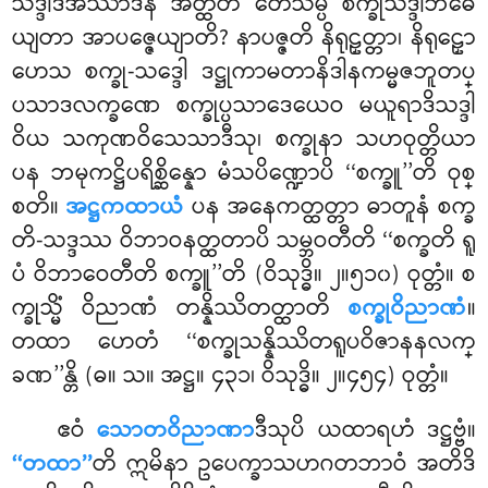
သဒ္ဒါဒိအဿာဒနံ အတ္ထီတိ တေသမ္ပိ စက္ခုသဒ္ဒါဘိဓေ
ယျတာ အာပဇ္ဇေယျာတိ? နာပဇ္ဇတိ နိရုဠှတ္တာ၊ နိရုဠှော
ဟေသ စက္ခု-သဒ္ဒေါ ဒဋ္ဌုကာမတာနိဒါနကမ္မဇဘူတပ္
ပသာဒလက္ခဏေ စက္ခုပ္ပသာဒေယေဝ မယူရာဒိသဒ္ဒါ
ဝိယ သကုဏဝိသေသာဒီသု၊ စက္ခုနာ သဟဝုတ္တိယာ
ပန ဘမုကဋ္ဌိပရိစ္ဆိန္နော မံသပိဏ္ဍောပိ ‘‘စက္ခူ’’တိ ဝုစ္
စတိ။
အဋ္ဌကထာယံ
ပန အနေကတ္ထတ္တာ ဓာတူနံ စက္ခ
တိ-သဒ္ဒဿ ဝိဘာဝနတ္ထတာပိ သမ္ဘဝတီတိ ‘‘စက္ခတိ ရူ
ပံ ဝိဘာဝေတီတိ စက္ခူ’’တိ (ဝိသုဒ္ဓိ။ ၂။၅၁၀) ဝုတ္တံ။ စ
က္ခုသ္မိံ
ဝိညာဏံ တန္နိဿိတတ္ထာတိ
စက္ခုဝိညာဏံ
။
တထာ ဟေတံ ‘‘စက္ခုသန္နိဿိတရူပဝိဇာနနလက္
ခဏ’’န္တိ (ဓ။ သ။ အဋ္ဌ။ ၄၃၁၊ ဝိသုဒ္ဓိ။ ၂။၄၅၄) ဝုတ္တံ။
ဧဝံ
သောတဝိညာဏာ
ဒီသုပိ ယထာရဟံ ဒဋ္ဌဗ္ဗံ။
‘‘တထာ’’
တိ ဣမိနာ ဥပေက္ခာသဟဂတဘာဝံ အတိဒိ