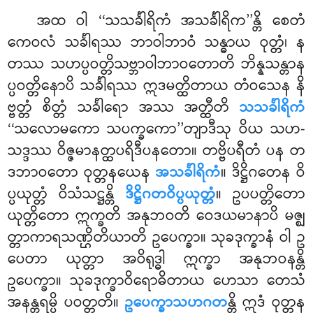
အထ ဝါ ‘‘သသင်္ခါရိကံ အသင်္ခါရိက’’န္တိ စေတံ
ကေဝလံ သင်္ခါရဿ ဘာဝါဘာဝံ သန္ဓာယ ဝုတ္တံ၊ န
တဿ သဟပ္ပဝတ္တိသဗ္ဘာဝါဘာဝတောတိ ဘိန္နသန္တာန
ပ္ပဝတ္တိနောပိ သင်္ခါရဿ ဣဒမတ္ထိတာယ တံဝသေန နိ
ဗ္ဗတ္တံ စိတ္တံ သင်္ခါရော အဿ အတ္ထီတိ
သသင်္ခါရိကံ
‘‘သလောမကော သပက္ခကော’’တျာဒီသု ဝိယ သဟ-
သဒ္ဒဿ ဝိဇ္ဇမာနတ္ထပရိဒီပနတော။ တဗ္ဗိပရီတံ ပန တ
ဒဘာဝတော ဝုတ္တနယေန
အသင်္ခါရိကံ
။ ဒိဋ္ဌိဂတေန ဝိ
ပ္ပယုတ္တံ ဝိသံသဋ္ဌန္တိ
ဒိဋ္ဌိဂတဝိပ္ပယုတ္တံ
။ ဥပပတ္တိတော
ယုတ္တိတော ဣက္ခတိ အနုဘဝတိ ဝေဒယမာနာပိ မဇ္ဈ
တ္တာကာရသဏ္ဌိတိယာတိ ဥပေက္ခာ။ သုခဒုက္ခာနံ ဝါ ဥ
ပေတာ ယုတ္တာ အဝိရုဒ္ဓါ ဣက္ခာ
အနုဘဝနန္တိ
ဥပေက္ခာ။ သုခဒုက္ခာဝိရောဓိတာယ ဟေသာ တေသံ
အနန္တရမ္ပိ ပဝတ္တတိ။
ဥပေက္ခာသဟဂတ
န္တိ ဣဒံ ဝုတ္တန