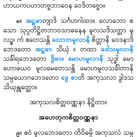
ဟာယကပဟာတဗ္ဗဘာဝေန ဝေဒိတဗ္ဗော။
။
အဋ္ဌဓာ
တျာဒိ သင်္ဂဟဂါထာ။ လောဘော စ
၈
သော သုပ္ပတိဋ္ဌိတဘာဝသာဓနေန မူလသဒိသတ္တာ မူ
လဉ္စ၊ ကံ ဧတေသန္တိ
လောဘမူလာနိ
စိတ္တာနိ ဝေဒနာဒိ
ဘေဒတော
အဋ္ဌဓာ
သိယုံ
။ တထာ
ဒေါသမူလာနိ
သင်္ခါရဘေဒတော
ဒွိဓာ။ မောဟမူလာနိ
သုဒ္ဓါ မော
ဟောယေဝ မူလမေတေသန္တိ မောဟမူလသင်္ခါတာနိ
သမ္ပယောဂဘေဒတော
ဒွေ စာ
တိ အကုသလာ ဒွါဒသ
သိယုန္တျတ္ထော။
အကုသလစိတ္တဝဏ္ဏနာ နိဋ္ဌိတာ။
အဟေတုကစိတ္တဝဏ္ဏနာ
။ ဧဝံ မူလဘေဒတော တိဝိဓမ္ပိ အကုသလံ သမ္ပ
၉