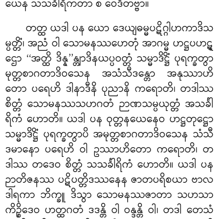
ယေန သသင်္ခါရိကတာ စ ဝေဒိတဗ္ဗာ။
တတ္ထ ယဒါ ပန ယော ဒေယျဓမ္မပဋိဂ္ဂါဟကာဒိသ
မ္ပတ္တိံ၊ အညံ ဝါ သောမနဿဟေတုံ အာဂမ္မ ဟဋ္ဌပဟဋ္
ဌော ‘‘အတ္ထိ ဒိန္န’’န္တျာဒိနယပ္ပဝတ္တံ သမ္မာဒိဋ္ဌိံ ပုရက္ခတွာ
မုတ္တစာဂတာဒိဝသေန အသံသီဒန္တော အနုဿာဟိ
တော ပရေဟိ ဒါနာဒီနိ ပုညာနိ ကရောတိ၊ တဒါဿ
စိတ္တံ သောမနဿသဟဂတံ ဉာဏသမ္ပယုတ္တံ အသင်္ခါ
ရိကံ ဟောတိ။ ယဒါ ပန ဝုတ္တနယေနေဝ ဟဋ္ဌတုဋ္ဌော
သမ္မာဒိဋ္ဌိံ
ပုရက္ခတွာပိ အမုတ္တစာဂတာဒိဝသေန သံသီ
ဒမာနော ပရေဟိ ဝါ ဥဿာဟိတော ကရောတိ၊ တ
ဒါဿ တဒေဝ စိတ္တံ သသင်္ခါရိကံ ဟောတိ။ ယဒါ ပန
ဉာတိဇနဿ ပဋိပတ္တိဒဿနေန ဇာတပရိစယာ ဗာလ
ဒါရကာ ဘိက္ခူ ဒိသွာ သောမနဿဇာတာ သဟသာ
ကိဉ္စိဒေဝ ဟတ္ထဂတံ ဒဒန္တိ ဝါ ဝန္ဒန္တိ ဝါ၊ တဒါ တေသံ