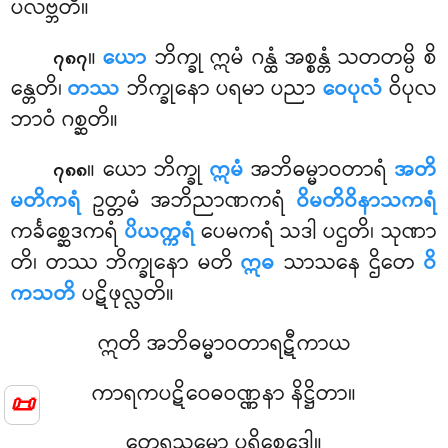
ပလဗ္ဘတိ။
။
ယော
ဘိက္ခု ဣမံ ဂန္ထံ အစ္စန္တံ သတတမ္ပိ စိ
၇၈၇
န္တေတိ၊
တဿ
ဘိက္ခုနော ပရမာ ပညာ
ဝေပုလံ
ဝိပုလ
ဘာဝံ ဂစ္ဆတိ။
။ ယော ဘိက္ခု
ဣမံ
အဘိဓမ္မာဝတာရံ
အတိ
၇၈၈
မတိကရံ
ဥတ္တမံ အဘိညာဏကရံ
ဝိမတိဝိနာသကရံ
ကင်္ခစ္ဆေဒကရံ
ပိယက္ကရံ
ပေမကရံ သဒါ ပဌတိ၊ သုဏာ
တိ၊ တဿ ဘိက္ခုနော မတိ
ဣဓ
သာသနေ ဌိတေ
ဝိ
ကသတိ
ပဋိဖုလ္လတိ။
ဣတိ အဘိဓမ္မာဝတာရဋီကာယ
ကာရကပဋိဝေဓဝဏ္ဏနာ နိဋ္ဌိတာ။
📜
တေရသမော ပရိစ္ဆေဒေါ။