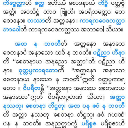
ကိဉ္စေတ္ထာ
တိ
ဧတ္ထ
ဧတိဿံ စောဒနာယံ
ကိဉ္စိ
ဝတ္တဗ္ဗံ
အတ္ထိ၊ အဝသိဋ္ဌံ တာဝ ဗြူဟိ၊ အပရိသမတ္တာ တေ
စောဒနာ။
တဿာ
တိ အတ္တနော။
ကာရကဝေဒကတ္တာ
ဘာဝေါ
တိ ကာရကဝေဒကတ္တဿ အဘာဝေါ သိယာ။
အထ န ဘဝတီ
တိ အတ္တနော အနာသေ
စေတနာပိ အနာသော ယဒိ န ဘဝတိ။
ပဋိညာ ဟီနာ
တိ ‘‘စေတနာယ အနညော အတ္တာ’’တိ ပဋိညာ ဟီ
နာ။
ဝုတ္တပ္ပကာရတော
တိ ‘‘အတ္တနော အနာသေ
စေတနာယ နာသော န ဘဝတိ’’ဣတိ ဝုတ္တပ္ပကာရ
တော
။
ဝိပရီတ
န္တိ ‘‘အတ္တနော အနာသေ စေတနာယ
အနာသော’’ဣတိ ဝိပရီတဂ္ဂဟဏံ သိယာ။
အတ္တာ
နဿတု၊ စေတနာ တိဋ္ဌတု၊ အထ ပန ဧဝံ န ဘဝတီ
တိ အတ္တာ နဿတု၊ စေတနာ တိဋ္ဌတု၊ ဧဝံ ဂဟဏံ
ပန န ဘဝတိ။ အနညတ္တပက္ခံ
ပရိစ္စဇ
ပရိစ္စဇာဟိ