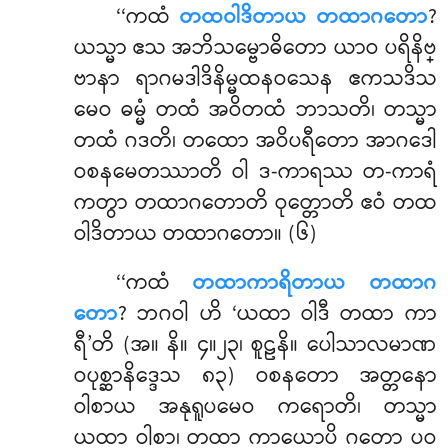
‘‘ကထံ
တထဝါဒိတာယ တထာဂတော
?
ယသ္မာ ဧသ အဘိသမ္ဗောဓိတော ယာဝ ပရိနိဗ္
ဗာနာ ရာဂမဒါဒိနိမ္မထနဝသေန ဧကသဒိသ
မေဝ ဓမ္မံ တထံ အဝိတထံ ဘာသတိ၊ တသ္မာ
တထံ ဂဒတိ၊ တထော အဝိပရီတော အာဂဒေါ
ဝစနမေတဿာတိ ဝါ ဒ-ကာရဿ တ-ကာရံ
ကတွာ တထာဂတောတိ ဝုတ္တောတိ ဧဝံ တထ
ဝါဒိတာယ တထာဂတော။ (၆)
‘‘ကထံ
တထာကာရိတာယ တထာဂ
တော
? ဘဂဝါ ဟိ ‘ယထာ ဝါဒီ တထာ ကာ
ရီ’တိ (အ။ နိ။ ၄။၂၃၊ စူဠနိ။ ပေါသာလမာဏ
ဝပုစ္ဆာနိဒ္ဒေသ ၈၃) ဝစနတော အတ္တနော
ဝါစာယ အနုရူပမေဝ ကရောတိ၊ တသ္မာ
ယထာ ဝါစာ၊ တထာ ကာယောပိ ဂတော ပဝ