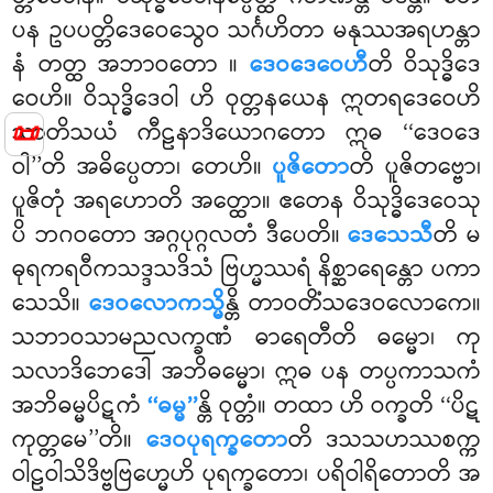
ပန ဥပပတ္တိဒေဝေသွေဝ သင်္ဂဟိတာ မနုဿအရဟန္တာ
နံ တတ္ထ အဘာဝတော
။
ဒေဝဒေဝေဟီ
တိ ဝိသုဒ္ဓိဒေ
ဝေဟိ။ ဝိသုဒ္ဓိဒေဝါ ဟိ ဝုတ္တနယေန ဣတရဒေဝေဟိ
📜
သာတိသယံ ကီဠနာဒိယောဂတော ဣဓ ‘‘ဒေဝဒေ
ဝါ’’တိ အဓိပ္ပေတာ၊ တေဟိ။
ပူဇိတော
တိ ပူဇိတဗ္ဗော၊
ပူဇိတုံ အရဟောတိ အတ္ထော။ ဧတေန ဝိသုဒ္ဓိဒေဝေသု
ပိ ဘဂဝတော အဂ္ဂပုဂ္ဂလတံ ဒီပေတိ။
ဒေသေသီ
တိ မ
ဓုရကရဝီကသဒ္ဒသဒိသံ ဗြဟ္မဿရံ နိစ္ဆာရေန္တော ပကာ
သေသိ။
ဒေဝလောကသ္မိ
န္တိ တာဝတိံသဒေဝလောကေ။
သဘာဝသာမညလက္ခဏံ ဓာရေတီတိ ဓမ္မော၊ ကု
သလာဒိဘေဒေါ အဘိဓမ္မော၊ ဣဓ ပန တပ္ပကာသကံ
အဘိဓမ္မပိဋကံ
‘‘ဓမ္မ’’
န္တိ ဝုတ္တံ။ တထာ ဟိ ဝက္ခတိ ‘‘ပိဋ
ကုတ္တမေ’’တိ။
ဒေဝပုရက္ခတော
တိ ဒသသဟဿစက္က
ဝါဠဝါသိဒိဗ္ဗဗြဟ္မေဟိ ပုရက္ခတော၊ ပရိဝါရိတောတိ အ