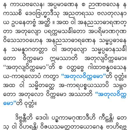
န ကာယဗလေန၊ အပ္ပမာဏေန စ ဉာဏဗလေန န
ကဿစိ ဒေဝဗြဟ္မာဒီသု အညတရဿ ဗလတုလနာ
ယ ဥပနေတဗ္ဗံ အတ္ထိ
။ အထ ဝါ အနညသာဓာရဏတ္
တာ အတုလျော ပရက္ကမသင်္ခါတော အပရိမာဏဂုဏ
ဝိသေသာဝဟေန အနညသာဓာရဏေန သမ္မပ္ပဓာနေ
န သမန္နာဂတတ္တာ ဝါ အတုလျော သမ္မပ္ပဓာနသင်္ခါ
တော ဝိက္ကမော ဣမဿာတိ အတုလျဝိက္ကမော။
‘‘အတုလျဝိက္ကမော’’တိ စ ဝတ္တဗ္ဗေ ဂါထာဗန္ဓဝသေန
ယ-ကာရလောပံ ကတွာ
‘‘အတုလဝိက္ကမော’’
တိ ဝုတ္တံ။
အထ ဝါ သမ္မိတတ္ထေ အ-ကာရပစ္စယဿာပိ သမ္ဘဝ
တော အတုလော ဝိက္ကမော အဿာတိ
‘‘အတုလဝိက္က
မော’’
တိ ဝုတ္တံ။
ဒိဗ္ဗန္တီတိ ဒေဝါ၊ ပဉ္စကာမဂုဏာဒီဟိ ကီဠန္တိ၊ တေ
သု ဝါ ဝိဟရန္တိ၊ ဝိဇယသမတ္ထတာယောဂေန ဗာဟိရဗ္ဘ