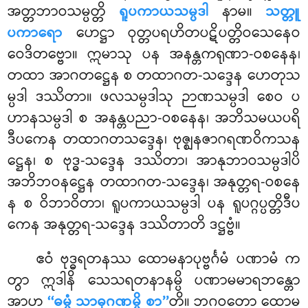
အတ္တဘာဝသမ္ပတ္တိ
ရူပကာယသမ္ပဒါ
နာမ။
သတ္တူ
ပကာရော
ဟေဋ္ဌာ ဝုတ္တပရဟိတပဋိပတ္တိဝသေနေဝ
ဝေဒိတဗ္ဗော။ ဣမာသု ပန အနန္တကရုဏာ-ဝစနေန၊
တထာ အာဂတဋ္ဌေန စ တထာဂတ-သဒ္ဒေန ဟေတုသ
မ္ပဒါ ဒဿိတာ။ ဖလသမ္ပဒါသု ဉာဏသမ္ပဒါ စေဝ ပ
ဟာနသမ္ပဒါ စ အနန္တပညာ-ဝစနေန၊ အဘိသမယပရိ
ဒီပကေန တထာဂတသဒ္ဒေန၊ ဗုဇ္ဈနဇာဂရဏဝိကသန
ဋ္ဌေန၊ စ ဗုဒ္ဓ-သဒ္ဒေန ဒဿိတာ၊ အာနုဘာဝသမ္ပဒါပိ
အဘိဘဝနဋ္ဌေန တထာဂတ-သဒ္ဒေန၊ အနုတ္တရ-ဝစနေ
န စ ဝိဘာဝိတာ၊ ရူပကာယသမ္ပဒါ ပန ရူပဂ္ဂပ္ပတ္တိဒီပ
ကေန အနုတ္တရ-သဒ္ဒေန ဒဿိတာတိ ဒဋ္ဌဗ္ဗံ။
ဧဝံ
ဗုဒ္ဓရတနဿ ထောမနာပုဗ္ဗင်္ဂမံ ပဏာမံ က
တွာ ဣဒါနိ သေသရတနာနမ္ပိ ပဏာမမာရဘန္တော
အာဟ
‘‘ဓမ္မံ သာဓုဂဏမ္ပိ စာ’’
တိ။ ဘဂဝတော ထောမ