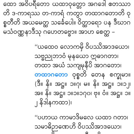
ထော အဝိပရီတော ယထာဝုတ္တော အဂဒေါ ဧတဿာ
တိ ဒ-ကာရဿ တ-ကာရံ ကတွာ တထာဂတောတိ ဝု
စ္စတီတိ အယမေတ္ထ သင်္ခေပေါ။ ဝိတ္ထာရော ပန ဒီဃာဂ
မသံဝဏ္ဏနာဒီသု ဂဟေတဗ္ဗော။ အာဟ စေတ္ထ –
‘‘ယထေဝ လောကမှိ ဝိပဿိအာဒယော၊
သဗ္ဗညုဘာဝံ မုနယော ဣဓာဂတာ၊
တထာ အယံ သကျမုနီပိ အာဂတော၊
တထာဂတော
ဝုစ္စတိ တေန စက္ခုမာ။
(ဒီ။ နိ။ အဋ္ဌ။ ၁။၇၊ မ။ နိ။ အဋ္ဌ။ ၁။၁၂၊
အ။ နိ။ အဋ္ဌ။ ၁။၁။၁၇၀၊ ဗု။ ဝံ။ အဋ္ဌ။ ၁။
၂ နိဒါနကထာ)၊
‘‘ပဟာယ ကာမာဒိမလေ ယထာ ဂတာ၊
သမာဓိဉာဏေဟိ ဝိပဿိအာဒယော၊