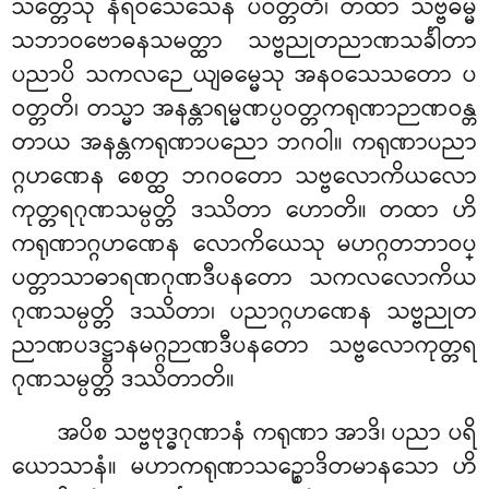
သတ္တေသု နိရဝသေသေန ပဝတ္တတိ၊ တထာ သဗ္ဗဓမ္မ
သဘာဝဗောဓနသမတ္ထာ သဗ္ဗညုတညာဏသင်္ခါတာ
ပညာပိ သကလဉေယျဓမ္မေသု အနဝသေသတော ပ
ဝတ္တတိ၊ တသ္မာ အနန္တာရမ္မဏပ္ပဝတ္တကရုဏာဉာဏဝန္တ
တာယ အနန္တကရုဏာပညော ဘဂဝါ။ ကရုဏာပညာ
ဂ္ဂဟဏေန စေတ္ထ ဘဂဝတော သဗ္ဗလောကိယလော
ကုတ္တရဂုဏသမ္ပတ္တိ ဒဿိတာ ဟောတိ။ တထာ ဟိ
ကရုဏာဂ္ဂဟဏေန လောကိယေသု မဟဂ္ဂတဘာဝပ္
ပတ္တာသာဓာရဏဂုဏဒီပနတော သကလလောကိယ
ဂုဏသမ္ပတ္တိ ဒဿိတာ၊ ပညာဂ္ဂဟဏေန သဗ္ဗညုတ
ညာဏပဒဋ္ဌာနမဂ္ဂဉာဏဒီပနတော သဗ္ဗလောကုတ္တရ
ဂုဏသမ္ပတ္တိ ဒဿိတာတိ။
အပိစ
သဗ္ဗဗုဒ္ဓဂုဏာနံ ကရုဏာ အာဒိ၊ ပညာ ပရိ
ယောသာနံ။ မဟာကရုဏာသဉ္စောဒိတမာနသော ဟိ