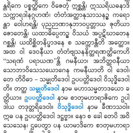
န္တရိကေ ပစ္စတ္ထိကေ ဝိဇေတုံ ဣစ္ဆန္တိ၊ ဣဿရိယဓနာဒိ
သက္ကာရဒါနဂ္ဂဟဏံ၊ တံတံအတ္ထာနုသာသနဉ္စ ကရော
န္တာ ဝေါဟရန္တိ၊ ပုညဉာဏာနုဘာဝပ္ပတ္တာယ ဇုတိယာ
ဇောတေန္တိ၊ ယထာဓိပ္ပေတဉ္စ ဝိသယံ အပ္ပဋိဃာတေန
ဂစ္ဆန္တိ၊ ယထိစ္ဆိတနိပ္ဖာဒနေ စ သက္ကောန္တီတိ အတ္ထော။
အထ ဝါ ဒေဝနီယာ တံတံဗျသနနိတ္ထရဏတ္ထိကေဟိ
‘‘သရဏံ ပရာယဏ’’န္တိ ဂမနီယာ၊ အဘိတ္ထဝနီယာ
သောဘာဝိသေသယောဂေန ကမနီယာတိ ဝါ ဒေဝါ၊
တေ တိဝိဓာ – သမ္မုတိဒေဝါ ဥပပတ္တိဒေဝါ ဝိသုဒ္ဓိဒေဝါ
တိ။ တတ္ထ
သမ္မုတိဒေဝါ
နာမ မဟာသမ္မတာဒယော ခ
တ္တိယာ။
ဥပပတ္တိဒေဝါ
နာမ
စာတုမဟာရာဇိကေ ဥပါ
ဒါယ တဒုတ္တရိဒေဝါ။
ဝိသုဒ္ဓိဒေဝါ
နာမ ခီဏာသဝါ။
ဣဓ ပန ဥပပတ္တိဒေဝါ ဒဋ္ဌဗ္ဗာ။ နော စ ခေါ တေပိ အဝိ
သေသေန၊ ဌပေတွာ ပန ယာမာဒိကေ စာတုမဟာရာ