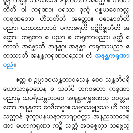
ဓူနံ ကမ္ပနံ ဟဒယခေဒံ ဇနယတီတိ အတ္ထော။ ကိဏာ
တီတိ ဝါ ကရုဏာ၊ ပရဿ ဒုက္ခံ ပစ္စယဝေကလ္လ
ကရဏတော ဟိံသတီတိ အတ္ထော။ ပဇာနာတီတိ
ပညာ၊ ယထာသဘာဝံ ပကာရေဟိ ပဋိဝိဇ္ဈတီတိ အ
တ္ထော။ ကရုဏာ စ ပညာ စ ကရုဏာပညာ၊ နတ္ထိ ဧ
တာသံ အန္တောတိ အနန္တာ၊ အနန္တာ ကရုဏာပညာ ဧ
တဿာတိ အနန္တကရုဏာပညော၊ တံ
အနန္တကရုဏာ
ပညံ
။
ဧတ္ထ စ ဥပ္ပာဒဝယန္တတာဝသေန စေဝ သန္တတိပရိ
ယောသာနဝသေန စ သတိပိ ဘဂဝတော ကရုဏာ
ပညာနံ သပရိယန္တဘာဝေ အနန္တာရမ္မဏေသု ပဝတ္တန
တော အနန္တတာ ဝေဒိတဗ္ဗာ။ သမ္မာသမ္ဗုဒ္ဓဿ ဟိ သဗ္ဗ
သတ္တာနံ ဒုက္ခာပနယနာကာရပ္ပဝတ္တာ အနညသာဓာရ
ဏာ မဟာကရုဏာ ကဉ္စိ သတ္တံ အဝဇ္ဇေတွာ သဗ္ဗေသု