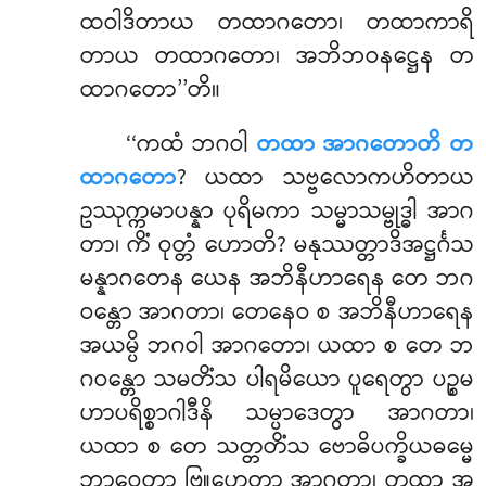
ထဝါဒိတာယ တထာဂတော၊ တထာကာရိ
တာယ တထာဂတော၊ အဘိဘဝနဋ္ဌေန တ
ထာဂတော’’တိ။
‘‘ကထံ
ဘဂဝါ
တထာ အာဂတောတိ တ
ထာဂတော
? ယထာ သဗ္ဗလောကဟိတာယ
ဥဿုက္ကမာပန္နာ ပုရိမကာ သမ္မာသမ္ဗုဒ္ဓါ အာဂ
တာ၊ ကိံ ဝုတ္တံ ဟောတိ? မနုဿတ္တာဒိအဋ္ဌင်္ဂသ
မန္နာဂတေန ယေန အဘိနီဟာရေန တေ ဘဂ
ဝန္တော အာဂတာ၊ တေနေဝ စ အဘိနီဟာရေန
အယမ္ပိ ဘဂဝါ အာဂတော၊ ယထာ စ တေ ဘ
ဂဝန္တော သမတိံသ ပါရမိယော ပူရေတွာ ပဉ္စမ
ဟာပရိစ္စာဂါဒီနိ သမ္ပာဒေတွာ အာဂတာ၊
ယထာ စ တေ သတ္တတိံသ ဗောဓိပက္ခိယဓမ္မေ
ဘာဝေတွာ ဗြူဟေတွာ အာဂတာ၊ တထာ အ