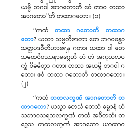
ယမ္ပိ ဘဂဝါ အာဂတောတိ ဧဝံ တာဝ တထာ
အာဂတော’’တိ တထာဂတော။ (၁)
‘‘ကထံ
တထာ ဂတောတိ တထာဂ
တော
? ယထာ သမ္ပတိဇာတာ တေ ဘဂဝန္တော
သတ္တပဒဝီတိဟာရေန ဂတာ၊ ယထာ ဝါ တေ
သမထဝိပဿနာမဂ္ဂေဟိ တံ တံ အကုသလပ
က္ခံ ဝိဓမိတွာ ဂတာ၊ တထာ အယမ္ပိ ဘဂဝါ ဂ
တော၊ ဧဝံ တထာ ဂတောတိ တထာဂတော။
(၂)
‘‘ကထံ
တထလက္ခဏံ အာဂတောတိ တ
ထာဂတော
? ယသ္မာ တေသံ တေသံ ဓမ္မာနံ ယံ
သဘာဝသရသလက္ခဏံ တထံ အဝိတထံ၊ တ
ဉ္စေသ တထလက္ခဏံ အာဂတော ယာထာဝ