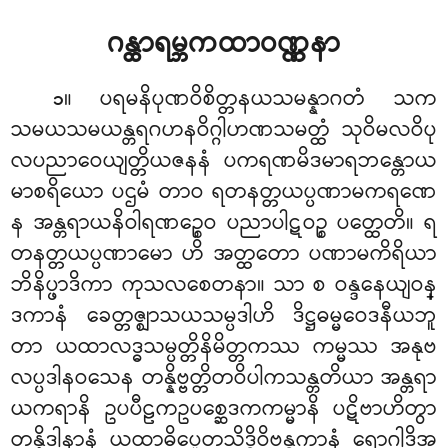
ဂန္ထာရမ္ဘကထာဝဏ္ဏနာ
။ ပရမနိပုဏဝိစိတ္တနယသမန္နာဂတံ
သက
၁
သမယသမယန္တရဂဟနဝိဂ္ဂါဟဏသမတ္ထံ သုဝိမလဝိပု
လပညာဝေယျတ္တိယဇနနံ ပကရဏမိဒမာရဘန္တောယ
မာစရိယော ပဌမံ တာဝ ရတနတ္တယပ္ပဏာမကရဏေ
န အန္တရာယနိဝါရဏဉ္စေဝ ပညာပါဋဝဉ္စ ပတ္ထေတိ။ ရ
တနတ္တယပ္ပဏာမော ဟိ အတ္ထတော ပဏာမကိရိယာ
ဘိနိပ္ဖာဒိကာ ကုသလစေတနာ။ သာ စ ဝန္ဒနေယျဝန္
ဒကာနံ ခေတ္တဇ္ဈာသယသမ္ပဒါဟိ ဒိဋ္ဌဓမ္မဝေဒနီယဘူ
တာ ယထာလဒ္ဓသမ္ပတ္တိနိမိတ္တကဿ ကမ္မဿ အနုဗ
လပ္ပဒါနဝသေန တန္နိဗ္ဗတ္တိတဝိပါကသန္တတိယာ အန္တရာ
ယကရာနိ ဥပပီဠကဥပစ္ဆေဒကကမ္မာနိ ပဋိဗာဟိတွာ
တန္နိဒါနာနံ ယထာဓိပ္ပေတသိဒ္ဓိဝိဗန္ဓကာနံ ရောဂါဒိအ