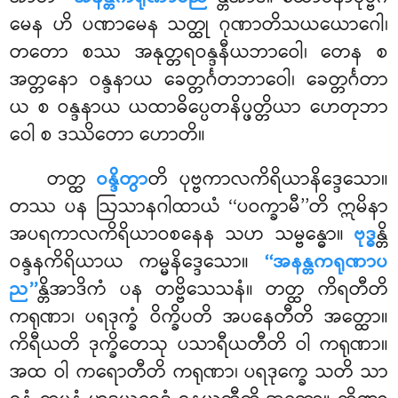
မေန ဟိ ပဏာမေန သတ္ထု ဂုဏာတိသယယောဂေါ၊
တတော စဿ အနုတ္တရဝန္ဒနီယဘာဝေါ၊ တေန စ
အတ္တနော ဝန္ဒနာယ ခေတ္တင်္ဂတဘာဝေါ၊ ခေတ္တင်္ဂတာ
ယ စ ဝန္ဒနာယ ယထာဓိပ္ပေတနိပ္ဖတ္တိယာ ဟေတုဘာ
ဝေါ စ ဒဿိတော ဟောတိ။
တတ္ထ
ဝန္ဒိတွာ
တိ ပုဗ္ဗကာလကိရိယာနိဒ္ဒေသော။
တဿ ပန ဩသာနဂါထာယံ ‘‘ပဝက္ခာမီ’’တိ ဣမိနာ
အပရကာလကိရိယာဝစနေန သဟ သမ္ဗန္ဓော။
ဗုဒ္ဓ
န္တိ
ဝန္ဒနကိရိယာယ ကမ္မနိဒ္ဒေသော။
‘‘အနန္တကရုဏာပ
ည’’
န္တိအာဒိကံ ပန တဗ္ဗိသေသနံ။ တတ္ထ ကိရတီတိ
ကရုဏာ၊ ပရဒုက္ခံ ဝိက္ခိပတိ အပနေတီတိ အတ္ထော။
ကိရီယတိ ဒုက္ခိတေသု ပသာရီယတီတိ ဝါ ကရုဏာ။
အထ ဝါ ကရောတီတိ ကရုဏာ၊ ပရဒုက္ခေ သတိ သာ