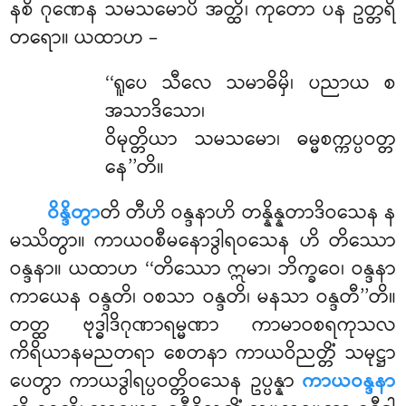
နစိ ဂုဏေန သမသမောပိ အတ္ထိ၊ ကုတော ပန ဥတ္တရိ
တရော။ ယထာဟ –
‘‘ရူပေ သီလေ သမာဓိမှိ၊ ပညာယ စ
အသာဒိသော၊
ဝိမုတ္တိယာ သမသမော၊ ဓမ္မစက္ကပ္ပဝတ္တ
နေ’’တိ။
ဝိန္ဒိတွာ
တိ တီဟိ ဝန္ဒနာဟိ တန္နိန္နတာဒိဝသေန န
မဿိတွာ။ ကာယဝစီမနောဒွါရဝသေန ဟိ တိဿော
ဝန္ဒနာ။ ယထာဟ ‘‘တိဿော ဣမာ၊ ဘိက္ခဝေ၊ ဝန္ဒနာ
ကာယေန ဝန္ဒတိ၊ ဝစသာ ဝန္ဒတိ၊ မနသာ ဝန္ဒတီ’’တိ။
တတ္ထ ဗုဒ္ဓါဒိဂုဏာရမ္မဏာ ကာမာဝစရကုသလ
ကိရိယာနမညတရာ စေတနာ ကာယဝိညတ္တိံ သမုဋ္ဌာ
ပေတွာ ကာယဒွါရပ္ပဝတ္တိဝသေန ဥပ္ပန္နာ
ကာယဝန္ဒနာ