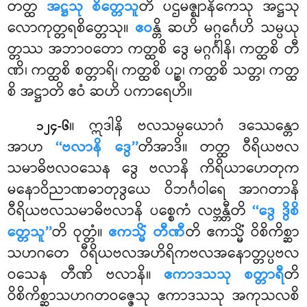
တတ္ထ
အဋ္ဌသု စိတ္တေသူ
တိ ပဌမဇ္ဈာနိကေသု အဋ္ဌသု
လောကုတ္တရစိတ္တေသု။
ဧဝ
န္တိ ဆဟိ မဂ္ဂင်္ဂေဟိ သမ္ပယု
တ္တဿ အဘာဝတော ကတ္ထစိ ဒွေ မဂ္ဂင်္ဂါနိ၊ ကတ္ထစိ တီ
ဏိ၊ ကတ္ထစိ စတ္တာရိ၊ ကတ္ထစိ ပဉ္စ၊ ကတ္ထစိ သတ္တ၊ ကတ္ထ
စိ အဋ္ဌာတိ ဧဝံ ဆဟိ ပကာရေဟိ။
။ ဣဒါနိ ဗလသမ္ပယောဂံ ဒဿေန္တော
၁၂၄-၆
အာဟ
‘‘ဗလာနိ ဒွေ’’
တိအာဒိ။ တတ္ထ ဝီရိယဗလ
သမာဓိဗလဝသေန ဒွေ ဗလာနိ ကိရိယာဟေတုက
မနောဝိညာဏဓာတုဒွယေ ဝိဘင်္ဂဝါရေ အာဂတာနိ
ဝီရိယဗလသမာဓိဗလာနိ ပစ္စေကံ လဗ္ဘန္တီတိ
‘‘ဒွေ ဒွိစိ
တ္တေသူ’’
တိ ဝုတ္တံ။
ဧကသ္မိံ တီဏီ
တိ ဧကသ္မိံ ဝိစိကိစ္ဆာ
သဟဂတေ ဝီရိယဗလအဟိရိကဗလအနောတ္တပ္ပဗလ
ဝသေန တီဏိ ဗလာနိ။
ဧကာဒသသု စတ္တာရီ
တိ
ဝိစိကိစ္ဆာသဟဂတဝဇ္ဇေသု ဧကာဒသသု အကုသလစိ