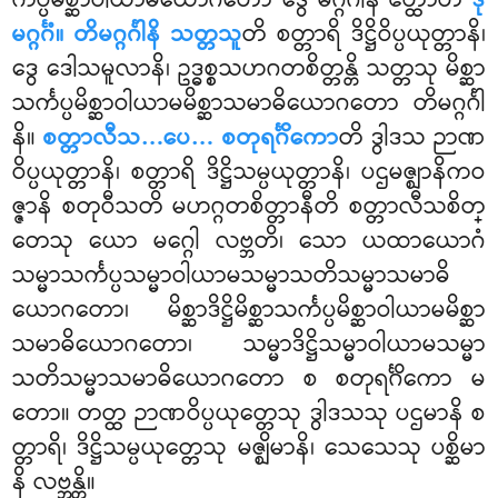
ကပ္ပမိစ္ဆာဝါယာမယောဂတော ဒွေ မဂ္ဂင်္ဂါနိ ဧတ္ထာတိ
ဒု
မဂ္ဂင်္ဂံ။ တိမဂ္ဂင်္ဂါနိ သတ္တသူ
တိ စတ္တာရိ ဒိဋ္ဌိဝိပ္ပယုတ္တာနိ၊
ဒွေ ဒေါသမူလာနိ၊ ဥဒ္ဓစ္စသဟဂတစိတ္တန္တိ သတ္တသု မိစ္ဆာ
သင်္ကပ္ပမိစ္ဆာဝါယာမမိစ္ဆာသမာဓိယောဂတော တိမဂ္ဂင်္ဂါ
နိ။
စတ္တာလီသ…ပေ… စတုရင်္ဂိကော
တိ ဒွါဒသ ဉာဏ
ဝိပ္ပယုတ္တာနိ၊ စတ္တာရိ ဒိဋ္ဌိသမ္ပယုတ္တာနိ၊ ပဌမဇ္ဈာနိကဝ
ဇ္ဇာနိ စတုဝီသတိ မဟဂ္ဂတစိတ္တာနီတိ စတ္တာလီသစိတ္
တေသု ယော မဂ္ဂေါ လဗ္ဘတိ၊ သော ယထာယောဂံ
သမ္မာသင်္ကပ္ပသမ္မာဝါယာမသမ္မာသတိသမ္မာသမာဓိ
ယောဂတော၊ မိစ္ဆာဒိဋ္ဌိမိစ္ဆာသင်္ကပ္ပမိစ္ဆာဝါယာမမိစ္ဆာ
သမာဓိယောဂတော၊ သမ္မာဒိဋ္ဌိသမ္မာဝါယာမသမ္မာ
သတိသမ္မာသမာဓိယောဂတော
စ စတုရင်္ဂိကော မ
တော။ တတ္ထ ဉာဏဝိပ္ပယုတ္တေသု ဒွါဒသသု ပဌမာနိ စ
တ္တာရိ၊ ဒိဋ္ဌိသမ္ပယုတ္တေသု မဇ္ဈိမာနိ၊ သေသေသု ပစ္ဆိမာ
နိ လဗ္ဘန္တိ။