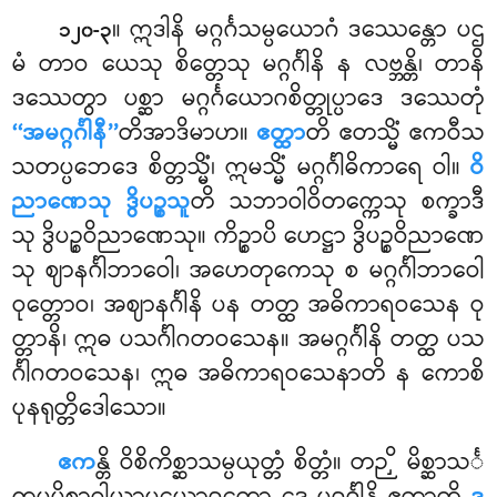
။ ဣဒါနိ မဂ္ဂင်္ဂသမ္ပယောဂံ ဒဿေန္တော ပဌ
၁၂၀-၃
မံ တာဝ ယေသု စိတ္တေသု မဂ္ဂင်္ဂါနိ န လဗ္ဘန္တိ၊ တာနိ
ဒဿေတွာ ပစ္ဆာ မဂ္ဂင်္ဂယောဂစိတ္တုပ္ပာဒေ ဒဿေတုံ
‘‘အမဂ္ဂင်္ဂါနီ’’
တိအာဒိမာဟ။
ဧတ္ထာ
တိ ဧတသ္မိံ ဧကဝီသ
သတပ္ပဘေဒေ စိတ္တသ္မိံ၊ ဣမသ္မိံ မဂ္ဂင်္ဂါဓိကာရေ ဝါ။
ဝိ
ညာဏေသု ဒွိပဉ္စသူ
တိ သဘာဝါဝိတက္ကေသု စက္ခာဒီ
သု ဒွိပဉ္စဝိညာဏေသု။ ကိဉ္စာပိ ဟေဋ္ဌာ ဒွိပဉ္စဝိညာဏေ
သု ဈာနင်္ဂါဘာဝေါ၊ အဟေတုကေသု စ မဂ္ဂင်္ဂါဘာဝေါ
ဝုတ္တောဝ၊ အဈာနင်္ဂါနိ ပန တတ္ထ အဓိကာရဝသေန ဝု
တ္တာနိ၊ ဣဓ ပသင်္ဂါဂတဝသေန။ အမဂ္ဂင်္ဂါနိ တတ္ထ ပသ
င်္ဂါဂတဝသေန၊ ဣဓ အဓိကာရဝသေနာတိ န ကောစိ
ပုနရုတ္တိဒေါသော။
ဧက
န္တိ
ဝိစိကိစ္ဆာသမ္ပယုတ္တံ စိတ္တံ။ တဉှိ မိစ္ဆာသင်္