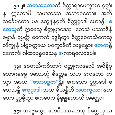
။
သမာသတော
တိ ဝိတ္ထာရာပေက္ခာယ ဝုတ္တံ၊
၉၁-၂
န ဣတောပိ သမာသဿ အဘာဝတော။ အတိ
သင်္ခေပတော ပန ဧကူနနဝုတိ စိတ္တုပ္ပာဒါ ဟောန္တိ။
ဧ
တေသူ
တိ ဣမေသု စိတ္တုပ္ပာဒေသု။ တေသံ ဖဿာဒီနံ
ဓမ္မာနံ ဥပ္ပတ္တိံ ဧကေကံ ဥဒ္ဓရိတွာ စိတ္တစေတသိကေသု
ဘိက္ခူနံ ပါဋဝတ္ထာယ ပဝက္ခာမီတိ သမ္ဗန္ဓော။
ဧကက
န္တိ
ဧကေကံ၊ ဂါထာဗန္ဓဝသေန
ဧ
-ကာရလောပေါ။
။ စေတသိကဝိဘာဂံ ဝတ္တုကာမောပိ အဝိနိဗ္
၉၃
ဘောဂဓမ္မေ ဒဿေတုံ စိတ္တေန သဟ ဧကတော က
တွာ
အာဟ
‘‘ဖဿပဉ္စက’’
န္တိ။ ဧကတော ဥပ္ပာဒေါ ဧ
တေသန္တိ
ဧကုပ္ပာဒါ၊
သဟ ခီယန္တီတိ
သဟက္ခယာ၊
ဧက
တော ဥပ္ပဇ္ဇိတွာ ဧကတော နိရုဇ္ဈနကာတိ အတ္ထော။
။ သဗ္ဗေသွေဝ ဧကဝီသသတေသု စိတ္တေသု သ
၉၄