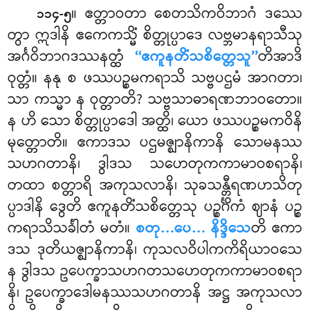
။ ဧတ္တာဝတာ
စေတသိကဝိဘာဂံ ဒဿေ
၁၁၄-၅
တွာ ဣဒါနိ ဧကေကသ္မိံ စိတ္တုပ္ပာဒေ လဗ္ဘမာနရာသီသု
အင်္ဂဝိဘာဂဒဿနတ္ထံ
‘‘ဧကူနတိံသစိတ္တေသူ’’
တိအာဒိ
ဝုတ္တံ။ နနု စ ဖဿပဉ္စမကရာသိ သဗ္ဗပဌမံ အာဂတာ၊
သာ ကသ္မာ န ဝုတ္တာတိ? သဗ္ဗသာဓာရဏဘာဝတော။
န ဟိ သော စိတ္တုပ္ပာဒေါ အတ္ထိ၊ ယော ဖဿပဉ္စမကဝိနိ
မုတ္တောတိ။ ဧကာဒသ ပဌမဇ္ဈာနိကာနိ သောမနဿ
သဟဂတာနိ၊ ဒွါဒသ သဟေတုကကာမာဝစရာနိ၊
တထာ စတ္တာရိ အကုသလာနိ၊ သုခသန္တီရဏဟသိတု
ပ္ပာဒါနိ ဒွေတိ ဧကူနတိံသစိတ္တေသု ပဉ္စင်္ဂိကံ ဈာနံ ပဉ္စ
ကရာသိသင်္ခါတံ မတံ။
စတု…ပေ… နိဒ္ဒိသေ
တိ ဧကာ
ဒသ ဒုတိယဇ္ဈာနိကာနိ၊ ကုသလဝိပါကကိရိယာဝသေ
န ဒွါဒသ ဥပေက္ခာသဟဂတသဟေတုကကာမာဝစရာ
နိ၊ ဥပေက္ခာဒေါမနဿသဟဂတာနိ အဋ္ဌ အကုသလာ