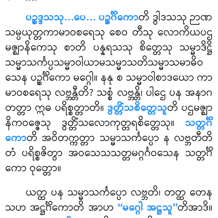
ပဉ္စဒ္ဒသသု…ပေ… ပဉ္စင်္ဂိကော
တိ ဒွါဒသသု ဉာဏ
သမ္ပယုတ္တကာမာဝစရေသု စေဝ တီသု လောကိယပဌ
မဇ္ဈာနိကေသု စာတိ ပန္နရသသု စိတ္တေသု သမ္မာဒိဋ္ဌိ
သမ္မာသင်္ကပ္ပသမ္မာဝါယာမသမ္မာသတိသမ္မာသမာဓိဝ
သေန ပဉ္စင်္ဂိကော မဂ္ဂေါ။ နနု စ သမ္မာဝါစာဒယော ကာ
မာဝစရေသု လဗ္ဘန္တီတိ? သစ္စံ လဗ္ဘန္တိ၊ ပါဌေ ပန အနာဂ
တတ္တာ ဣဓ ပရိစ္စတ္တာတိ။
ဒွတ္တိံသစိတ္တေသူ
တိ ပဌမဇ္ဈာ
နိကဝဇ္ဇေသု ဒွတ္တိံသလောကုတ္တရစိတ္တေသု။
သတ္တင်္ဂိ
ကော
တိ အဝိတက္ကတ္တာ သမ္မာသင်္ကပ္ပော န လဗ္ဘတီတိ
တံ ပရိစ္စဇိတွာ အဝသေသသတ္တမဂ္ဂင်္ဂဝသေန သတ္တင်္ဂိ
ကော ဝုတ္တော။
ယတ္ထ ပန သမ္မာသင်္ကပ္ပော လဗ္ဘတိ၊ တတ္ထ တေန
သဟ အဋ္ဌင်္ဂိကောတိ အာဟ
‘‘မဂ္ဂေါ အဋ္ဌသူ’’
တိအာဒိ။