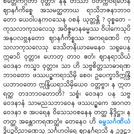
စိတ္တေကဂ္ဂတာ ဝုတ္တာ၊ နနု တဿာ ဝိတက္ကဝိရဟေန
ဈာနင်္ဂကိစ္စေ အသမတ္ထတာယ ရာသိဘဇနာဘာဝ
တော ယေဝါပနကဝသေန ဝစနံ ယုတ္တန္တိ
? ဝုစ္စတေ –
ကုသလာကုသလေသု အဝိဇ္ဇမာနဓမ္မဿ ဝိပါကေသုပိ
အနုပလဗ္ဘနတော ဈာနင်္ဂကိစ္စဿ အကရဏေပိ ကု
သလာကုသလေသု ဒေသိတနိယာမေနေဝ သရူပေန
ဣဓာပိ ဝုတ္တာ။ ဟောတု တာဝ ဧတံ၊ ဈာနရာသိယံ
ဝေဒနာ ကသ္မာ ဝုတ္တာ။ သာ ဟိ သဗ္ဗစိတ္တသာဓာရဏ
ဘာဝတော
ဖဿပဉ္စကရာသိမှိ စေဝ၊ ဥပေက္ခာဒိဣန္ဒြိ
ယဘာဝတော ဣန္ဒြိယရာသိမှိယေဝ ဝတ္တဗ္ဗာ၊ န ဣတ
ရတ္ထ တဒဘာဝတောတိ? သစ္စံ၊ ဝေဒနာ ပန သဗ္ဗ
ဝေဒနာနံ သာမညသဘာဝေန ဖဿပဉ္စကေ အာဂတ
ဝေဒနာ စ အပရေန ဝိသေသဝစနေန တတ္ထ နိဒ္ဒိဋ္ဌာ၊ န
တတ္ထ အန္တောကရဏတ္ထံ။ တေနေဝ ဟိ
ဓမ္မသင်္ဂဏိယံ
ဒွိပဉ္စဝိညာဏေသု သင်္ဂဟဝါရေ ဈာနင်္ဂရာသိ န ဥဒ္ဓဋာ