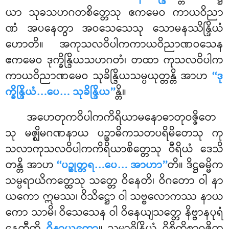
ယာ သုခသဟဂတစိတ္တေသု ဧကမေဝ ကာယဝိညာ
ဏံ အပနေတွာ အဝသေသေသု သောမနဿိန္ဒြိယံ
ဟောတိ။ အကုသလဝိပါကကာယဝိညာဏဝသေန
ဧကမေဝ ဒုက္ခိန္ဒြိယသဟဂတံ၊ တထာ ကုသလဝိပါက
ကာယဝိညာဏမေဝ သုခိန္ဒြိယသမ္ပယုတ္တန္တိ အာဟ
‘‘ဒု
က္ခိန္ဒြိယံ…ပေ… သုခိန္ဒြိယ’’
န္တိ။
အဟေတုကဝိပါကကိရိယာမနောဓာတုဝဇ္ဇိတေ
သု
မဇ္ဈိမဂဏနာယ ပဉ္စာဓိကသတပရိမိတေသု ကု
သလာကုသလဝိပါကကိရိယာစိတ္တေသု ဝီရိယံ ဒေသိ
တန္တိ အာဟ
‘‘ပဉ္စုတ္တရ…ပေ… အာဟာ’’
တိ။ ဒိဋ္ဌဓမ္မိက
သမ္ပရာယိကတ္ထေသု
သတ္တေ ဝိနေတိ၊ ဝိဂတော ဝါ နာ
ယကော ဣမဿ၊ ဝိသိဋ္ဌော ဝါ သဗ္ဗလောကဿ နာယ
ကော သာမိ၊ ဝိသေသေန ဝါ ဝိနေယျသတ္တေ နိဗ္ဗာနပုရံ
နေတီတိ
ဝိနာယကော
။ သမာဓိန္ဒြိယံ ဝိစိကိစ္ဆာဝဇ္ဇိတ