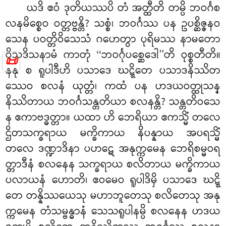
ယဒိ ဧဝံ ဒုတိယဿပိ တံ အတ္ထီတိ တမ္ပိ ဘဝင်္ဂစ
လနမိစ္စေဝ ဝတ္တဗ္ဗန္တိ? သစ္စံ၊ ဘဝင်္ဂဿ ပန ဥပစ္ဆိဇ္ဇနဝ
သေန ပဝတ္တိဝိသေသံ ဂဟေတွာ ပုရိမဿ နာမတော
ဝိသဒိသနာမံ ကာတုံ ‘‘ဘဝင်္ဂုပစ္ဆေဒေါ’’တိ ဝုစ္စတီတိ။
📜
နနု စ ရူပါဒီဟိ ပသာဒေ ဃဋ္ဋိတေ ပသာဒနိဿိတ
ဿေဝ စလနံ ယုတ္တံ၊ ကထံ ပန ဟဒယဝတ္ထုသန္
နိဿိတာယ ဘဝင်္ဂသန္တတိယာ စလနန္တိ? သန္တတိဝသေ
န ဧကာဗဒ္ဓတ္တာ။ ယထာ ဟိ ဘေရိယာ ဧကသ္မိံ တလေ
ဌိတသက္ခရာယ မက္ခိကာယ နိပန္နာယ အပရသ္မိံ
တလေ ဒဏ္ဍာဒိနာ ပဟဋေ အနုက္ကမေန ဘေရိစမ္မဝရ
တ္တာဒီနံ စလနေန သက္ခရာယ စလိတာယ မက္ခိကာယ
ပလာယနံ ဟောတိ၊ ဧဝမေဝ ရူပါဒိမှိ ပသာဒေ ဃဋ္ဋိ
တေ တန္နိဿယေသု မဟာဘူတေသု စလိတေသု အနု
က္ကမေန တံသမ္ဗန္ဓာနံ သေသရူပါနမ္ပိ စလနေန ဟဒယ