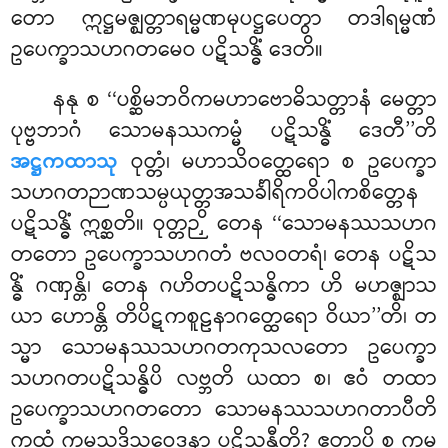
တော ဣဋ္ဌမဇ္ဈတ္တာရမ္မဏမုပဋ္ဌပေတွာ တဒါရမ္မဏံ
ဥပေက္ခာသဟဂတမေဝ ပဋိသန္ဓိံ ဒေတိ။
နနု စ ‘‘ပစ္ဆိမဘဝိကမဟာဗောဓိသတ္တာနံ မေတ္တာ
ပုဗ္ဗဘာဂံ သောမနဿကမ္မံ ပဋိသန္ဓိံ ဒေတီ’’တိ
အဋ္ဌကထာသု
ဝုတ္တံ၊ မဟာသိဝတ္ထေရော စ ဥပေက္ခာ
သဟဂတဉာဏသမ္ပယုတ္တအသင်္ခါရိကဝိပါကစိတ္တေန
ပဋိသန္ဓိံ ဣစ္ဆတိ။ ဝုတ္တဉှိ တေန ‘‘သောမနဿသဟဂ
တတော ဥပေက္ခာသဟဂတံ ဗလဝတရံ၊ တေန ပဋိသ
န္ဓိံ ဂဏှန္တိ၊ တေန ဂဟိတပဋိသန္ဓိကာ ဟိ မဟဇ္ဈာသ
ယာ ဟောန္တိ တိပိဋကစူဠနာဂတ္ထေရော ဝိယာ’’တိ၊ တ
သ္မာ သောမနဿသဟဂတကုသလတော ဥပေက္ခာ
သဟဂတပဋိသန္ဓိပိ လဗ္ဘတိ ယထာ စ၊ ဧဝံ တထာ
ဥပေက္ခာသဟဂတတော သောမနဿသဟဂတာပီတိ
ကထံ ကမ္မသဒိသဝေဒနာ ပဋိသန္ဓီတိ? ဧတ္ထာပိ စ ကမ္မ