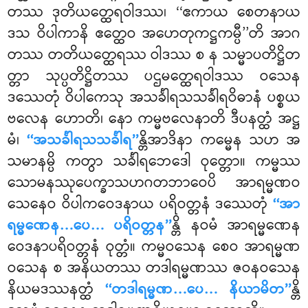
တဿ ဒုတိယတ္ထေရဝါဒဿ၊ ‘‘ဧကာယ စေတနာယ
ဒသ ဝိပါကာနိ ဧတ္ထေဝ အဟေတုကဋ္ဌကမ္ပီ’’တိ အာဂ
တဿ တတိယတ္ထေရဿ ဝါဒဿ စ န သမ္မာပတိဋ္ဌိတ
တ္တာ သုပ္ပတိဋ္ဌိတဿ ပဌမတ္ထေရဝါဒဿ ဝသေန
ဒဿေတုံ ဝိပါကေသု အသင်္ခါရသသင်္ခါရဝိဓာနံ ပစ္စယ
ဗလေန ဟောတိ၊ နော ကမ္မဗလေနာတိ ဒီပနတ္ထံ အဋ္ဌ
မံ၊
‘‘အသင်္ခါရသသင်္ခါရ’’
န္တိအာဒိနာ ကမ္မေန သဟ အ
သမာနမ္ပိ ကတွာ သင်္ခါရဘေဒေါ ဝုတ္တော။ ကမ္မဿ
သောမနဿုပေက္ခာသဟဂတဘာဝေပိ အာရမ္မဏဝ
သေနေဝ ဝိပါကဝေဒနာယ ပရိဝတ္တနံ ဒဿေတုံ
‘‘အာ
ရမ္မဏေန…ပေ… ပရိဝတ္တန’’
န္တိ နဝမံ အာရမ္မဏေန
ဝေဒနာပရိဝတ္တနံ ဝုတ္တံ။ ကမ္မဝသေန စေဝ အာရမ္မဏ
ဝသေန စ အနိယတဿ တဒါရမ္မဏဿ ဇဝနဝသေန
နိယမဒဿနတ္ထံ
‘‘တဒါရမ္မဏ…ပေ… နိယာမိတ’’
န္တိ