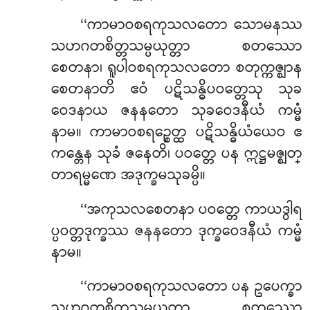
‘‘ကာမာဝစရကုသလတော သောမနဿ
သဟဂတစိတ္တသမ္ပယုတ္တာ စတဿော
စေတနာ၊ ရူပါဝစရကုသလတော စတုက္ကဇ္ဈာန
စေတနာတိ ဧဝံ ပဋိသန္ဓိပဝတ္တေသု သုခ
ဝေဒနာယ ဇနနတော သုခဝေဒနီယံ ကမ္မံ
နာမ။ ကာမာဝစရဉ္စေတ္ထ ပဋိသန္ဓိယံယေဝ ဧ
ကန္တေန သုခံ ဇနေတိ၊ ပဝတ္တေ ပန ဣဋ္ဌမဇ္ဈတ္
တာရမ္မဏေ အဒုက္ခမသုခမ္ပိ။
‘‘အကုသလစေတနာ ပဝတ္တေ ကာယဒွါရ
ပ္ပဝတ္တဒုက္ခဿ ဇနနတော ဒုက္ခဝေဒနီယံ ကမ္မံ
နာမ။
‘‘ကာမာဝစရကုသလတော ပန ဥပေက္ခာ
သဟဂတစိတ္တသမ္ပယုတ္တာ စတဿော