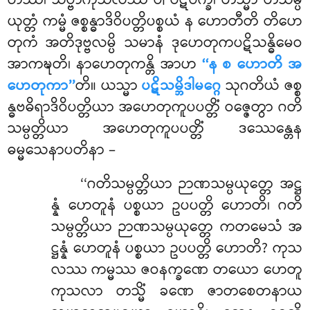
ဟဿ၊ သဗ္ဗာကုသလဿ ဝါ ပဋိပက္ခံ၊ တသ္မာ တံသမ္ပ
ယုတ္တံ ကမ္မံ ဇစ္စန္ဓာဒိဝိပတ္တိပစ္စယံ န ဟောတီတိ တိဟေ
တုကံ အတိဒုဗ္ဗလမ္ပိ သမာနံ ဒုဟေတုကပဋိသန္ဓိမေဝ
အာကဍ္ဎတိ၊ နာဟေတုကန္တိ အာဟ
‘‘န စ ဟောတိ အ
ဟေတုကာ’’
တိ။ ယသ္မာ
ပဋိသမ္ဘိဒါမဂ္ဂေ
သုဂတိယံ ဇစ္စ
န္ဓဗဓိရာဒိဝိပတ္တိယာ အဟေတုကူပပတ္တိံ ဝဇ္ဇေတွာ ဂတိ
သမ္ပတ္တိယာ အဟေတုကူပပတ္တိံ ဒဿေန္တေန
ဓမ္မသေနာပတိနာ –
‘‘ဂတိသမ္ပတ္တိယာ ဉာဏသမ္ပယုတ္တေ အဋ္ဌ
န္နံ ဟေတူနံ ပစ္စယာ ဥပပတ္တိ ဟောတိ၊ ဂတိ
သမ္ပတ္တိယာ
ဉာဏသမ္ပယုတ္တေ ကတမေသံ အ
ဋ္ဌန္နံ ဟေတူနံ ပစ္စယာ ဥပပတ္တိ ဟောတိ? ကုသ
လဿ ကမ္မဿ ဇဝနက္ခဏေ တယော ဟေတူ
ကုသလာ တသ္မိံ ခဏေ ဇာတစေတနာယ