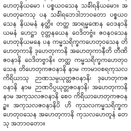
ဟေတုနိယမော
၊ ပစ္စယဝသေန သင်္ခါရနိယမော။ အ
ဟေတုကေသု ပန သင်္ခါရဘေဒါဘာဝတော ပစ္စယဝ
သေန နိယမနံ နတ္ထိ။ တတ္ထ အာရမ္မဏေန ဝေဒနာနိ
ယမနံ ဟေဋ္ဌာ ဝုတ္တနယေန ဝေဒိတဗ္ဗံ။ ဇဝနဝသေန
ဟေတုနိယမနေ ပန ကမ္မသရိက္ခကဟေတုဝသေန တိ
ဟေတုကာနိ ဒုဟေတုကာနိ အဟေတုကာနီတိ တီဏိ
ဇဝနာနိ ဝေဒိတဗ္ဗာနိ။ တတ္ထ ကမ္မသရိက္ခကဟေတုဝ
သေန တိဟေတုကဇဝနာနိ နာမ ကာမာဝစရကုသလ
ကိရိယာသု ဉာဏသမ္ပယုတ္တဇဝနာနိ၊ ဒုဟေတုကဇ
ဝနာနိ နာမ ဉာဏဝိပ္ပယုတ္တဇဝနာနိ၊ အဟေတုကာနိ
နာမ အကုသလဇဝနာနိ စေဝ ကိရိယာဟေတုကဇဝန
ဉ္စ။ အကုသလဇဝနာနိပိ ဟိ ကုသလကမ္မသရိက္ခက
ဟေတုဝသေန အဟေတုကာနိ ကုသလဟေတူနံ တေ
သု အဘာဝတော။