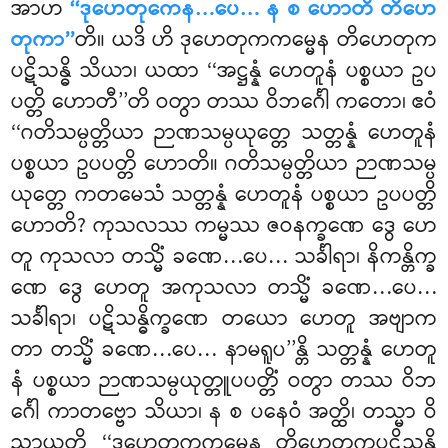
အာဟ
‘‘ဒုဟေတုကေန…ပေ… န စ ဟောတိ တိဟေ
တုကာ’’
တိ။ ယဒိ ဟိ ဒုဟေတုကကမ္မေန တိဟေတုက
ပဋိသန္ဓိ သိယာ၊ ယထာ ‘‘အဋ္ဌန္နံ ဟေတူနံ ပစ္စယာ ဥပ
ပတ္တိ ဟောတီ’’တိ ဝတွာ တဿ ဝိဘင်္ဂေါ ကတော၊ ဧဝံ
‘‘ဂတိသမ္ပတ္တိယာ ဉာဏသမ္ပယုတ္တေ သတ္တန္နံ ဟေတူနံ
ပစ္စယာ ဥပပတ္တိ ဟောတိ။ ဂတိသမ္ပတ္တိယာ ဉာဏသမ္ပ
ယုတ္တေ ကတမေသံ သတ္တန္နံ ဟေတူနံ ပစ္စယာ ဥပပတ္တိ
ဟောတိ? ကုသလဿ ကမ္မဿ ဇဝနက္ခဏေ ဒွေ ဟေ
တူ ကုသလာ တသ္မိံ ခဏေ…ပေ… သင်္ခါရာ၊ နိကန္တိက္ခ
ဏေ ဒွေ ဟေတူ အကုသလာ တသ္မိံ ခဏေ…ပေ…
သင်္ခါရာ၊ ပဋိသန္ဓိက္ခဏေ တယော ဟေတူ အဗျာက
တာ တသ္မိံ ခဏေ…ပေ… နာမရူပ’’န္တိ သတ္တန္နံ ဟေတူ
နံ ပစ္စယာ ဉာဏသမ္ပယုတ္တူပပတ္တိံ ဝတွာ တဿ ဝိဘ
င်္ဂေါ ကာတဗ္ဗော သိယာ၊ န စ ပနေဝံ အတ္ထိ၊ တသ္မာ ဝိ
ညာယတိ ‘‘ဒုဟေတုကကမ္မေန တိဟေတုကပဋိသန္ဓိ