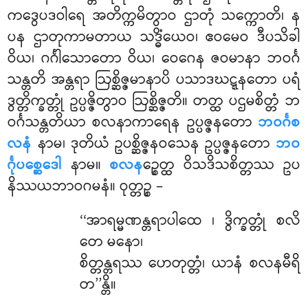
ကဒွေပဒဝါရေ အတိက္ကမိတွာဝ ဌာတုံ သက္ကောတိ၊ န
ပန ဌာတုကာမတာယ
သဒ္ဓိံယေဝ၊ ဧဝမေဝ ဒီပသိခါ
ဝိယ၊ ဂင်္ဂါသောတော ဝိယ၊ ဝေဂေန ဇဝမာနာ ဘဝင်္ဂ
သန္တတိ အန္တရာ ဩစ္ဆိဇ္ဇမာနာပိ ပသာဒဃဋ္ဋနတော ပရံ
ဒွတ္တိက္ခတ္တုံ ဥပ္ပဇ္ဇိတွာဝ ဩစ္ဆိဇ္ဇတိ။ တတ္ထ ပဌမစိတ္တံ ဘ
ဝင်္ဂသန္တတိယာ စလနာကာရေန ဥပ္ပဇ္ဇနတော
ဘဝင်္ဂစ
လနံ
နာမ၊ ဒုတိယံ ဥပစ္ဆိဇ္ဇနဝသေန ဥပ္ပဇ္ဇနတော
ဘဝ
င်္ဂုပစ္ဆေဒေါ
နာမ။
စလန
ဉ္စေတ္ထ ဝိသဒိသစိတ္တဿ ဥပ
နိဿယဘာဝဂမနံ။ ဝုတ္တဉ္စ –
‘‘အာရမ္မဏန္တရာပါထေ
၊ ဒွိက္ခတ္တုံ စလိ
တေ မနော၊
စိတ္တန္တရဿ ဟေတုတ္တံ၊ ယာနံ စလနမီရိ
တ’’န္တိ။