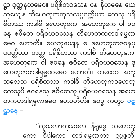
ဋ္ဌာ ဝုတ္တနယမေဝ။ ပရိစိတဝသေန ပန နိယမနေ ယေ
ဘုယျေန တိဟေတုကကုသလပ္ပဝတ္တိယာ တေသု ပရိ
စိတဿ ကဒါစိ ဒုဟေတုကေ၊ အဟေတုကေ ဝါ ဇဝ
နေ ဇဝိတေ ပရိစယဝသေန တိဟေတုကတဒါရမ္မဏ
မေဝ ဟောတိ။ ယေဘုယျေန စ ဒုဟေတုကဇဝနပ္
ပဝတ္တိယာ တတ္ထ ပရိစိတဿ ကဒါစိ တိဟေတုကေ၊
အဟေတုကေ ဝါ ဇဝနေ ဇဝိတေ ပရိစယဝသေန ဒု
ဟေတုကတဒါရမ္မဏမေဝ ဟောတိ။ တထေဝ အကု
သလေသု ပရိစိတဿ ကဒါစိ တိဟေတုကဒုဟေတု
ကေသုပိ ဇဝနေသု ဇဝိတေသု ပရိစယဝသေန အဟေ
တုကတဒါရမ္မဏမေဝ ဟောတီတိ။ ဧဝဉ္စ ကတွာ
ပဋ္
ဌာနေ
–
‘‘ကုသလာကုသလေ နိရုဒ္ဓေ သဟေတု
ကော ဝိပါကော တဒါရမ္မဏတာ ဥပ္ပဇ္ဇတိ၊