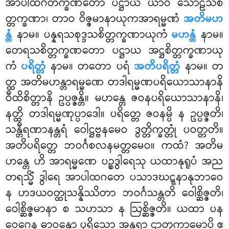
အာပါထဂတက္ခဏတော ပဋ္ဌာယ ယာဝ သောဠသစိ
တ္တက္ခဏာ၊ တာဝ ဝိဇ္ဇမာနာယုကအာရမ္မဏံ
အတိမဟ
န္တံ
နာမ။ ပန္နရသစုဒ္ဒသစိတ္တက္ခဏာယုကံ
မဟန္တံ
နာမ။
တေရသစိတ္တက္ခဏတော ပဋ္ဌာယ အဋ္ဌစိတ္တက္ခဏာယု
ကံ
ပရိတ္တံ
နာမ။ တတော ပရံ
အတိပရိတ္တံ
နာမ။ တ
တ္ထ အတိမဟန္တာရမ္မဏေ တဒါရမ္မဏပရိယောသာနာနိ
ဝီထိစိတ္တာနိ ဥပ္ပဇ္ဇန္တိ။ မဟန္တေ ဇဝနပရိယောသာနာနိ၊
နတ္ထိ တဒါရမ္မဏုပ္ပာဒေါ။ ပရိတ္တေ ဇဝနမ္ပိ န ဥပ္ပဇ္ဇတိ၊
သန္တီရဏာနန္တရံ ဝေါဋ္ဌဗ္ဗနမေဝ ဒွတ္တိက္ခတ္တုံ ပဝတ္တတိ။
အတိပရိတ္တေ ဘဝင်္ဂစလနမတ္တမေဝ။ ကထံ? အတိမ
ဟန္တေ ဟိ အာရမ္မဏေ ပဉ္စဒွါရေသု ယထာနုရူပံ အည
တရသ္မိံ ဒွါရေ အာပါထဂတေ ပသာဒဃဋ္ဋနာနုဘာဝေ
န ဟဒယဝတ္ထုသန္နိဿိတာ ဘဝင်္ဂသန္တတိ ဝေါစ္ဆိဇ္ဇတိ၊
ဝေါစ္ဆိဇ္ဇမာနာ စ သဟသာ န ဩစ္ဆိဇ္ဇတိ။ ယထာ ပန
ဝေဂေန ဓာဝန္တော ပုရိသော အန္တရာ ဌာတုကာမောပိ ဧ