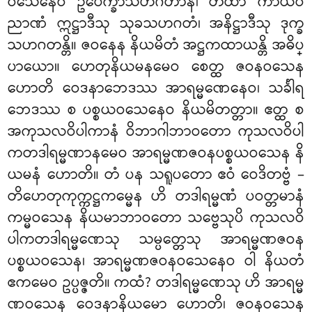
ဝသေနေဝ ဥပေက္ခာသဟဂတာနိ၊ တထာ ကာယဝိ
ညာဏံ ဣဋ္ဌာဒီသု သုခသဟဂတံ၊ အနိဋ္ဌာဒီသု ဒုက္ခ
သဟဂတန္တိ။ ဇဝနေန နိယမိတံ အဋ္ဌကထာယန္တိ အဓိပ္
ပာယော။ ဟေတုနိယမနမေဝ စေတ္ထ ဇဝနဝသေန
ဟောတိ ဝေဒနာဘေဒဿ အာရမ္မဏေနေဝ၊ သင်္ခါရ
ဘေဒဿ စ ပစ္စယဝသေနေဝ နိယမိတတ္တာ။ ဧတ္ထ စ
အကုသလဝိပါကာနံ ဝိဘာဂါဘာဝတော ကုသလဝိပါ
ကတဒါရမ္မဏာနမေဝ အာရမ္မဏဇဝနပစ္စယဝသေန နိ
ယမနံ ဟောတိ။ တံ ပန သရူပတော ဧဝံ ဝေဒိတဗ္ဗံ –
တိဟေတုကုက္ကဋ္ဌကမ္မေန ဟိ တဒါရမ္မဏံ ပဝတ္တမာနံ
ကမ္မဝသေန နိယမာဘာဝတော သဗ္ဗေသုပိ ကုသလဝိ
ပါကတဒါရမ္မဏေသု သမ္ပတ္တေသု အာရမ္မဏဇဝန
ပစ္စယဝသေန၊ အာရမ္မဏဇဝနဝသေနေဝ ဝါ နိယတံ
ဧကမေဝ ဥပ္ပဇ္ဇတိ။ ကထံ? တဒါရမ္မဏေသု ဟိ အာရမ္မ
ဏဝသေန ဝေဒနာနိယမော ဟောတိ၊ ဇဝနဝသေန