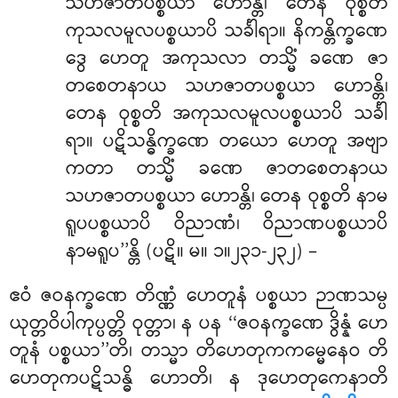
သဟဇာတပစ္စယာ
ဟောန္တိ၊ တေန ဝုစ္စတိ
ကုသလမူလပစ္စယာပိ သင်္ခါရာ။ နိကန္တိက္ခဏေ
ဒွေ ဟေတူ အကုသလာ တသ္မိံ ခဏေ ဇာ
တစေတနာယ သဟဇာတပစ္စယာ ဟောန္တိ၊
တေန ဝုစ္စတိ အကုသလမူလပစ္စယာပိ သင်္ခါ
ရာ။ ပဋိသန္ဓိက္ခဏေ တယော ဟေတူ အဗျာ
ကတာ တသ္မိံ ခဏေ ဇာတစေတနာယ
သဟဇာတပစ္စယာ ဟောန္တိ၊ တေန ဝုစ္စတိ နာမ
ရူပပစ္စယာပိ ဝိညာဏံ၊ ဝိညာဏပစ္စယာပိ
နာမရူပ’’န္တိ (ပဋိ။ မ။ ၁။၂၃၁-၂၃၂) –
ဧဝံ ဇဝနက္ခဏေ တိဏ္ဏံ ဟေတူနံ ပစ္စယာ ဉာဏသမ္ပ
ယုတ္တဝိပါကုပ္ပတ္တိ ဝုတ္တာ၊ န ပန ‘‘ဇဝနက္ခဏေ ဒွိန္နံ ဟေ
တူနံ ပစ္စယာ’’တိ၊ တသ္မာ တိဟေတုကကမ္မေနေဝ တိ
ဟေတုကပဋိသန္ဓိ ဟောတိ၊ န ဒုဟေတုကေနာတိ