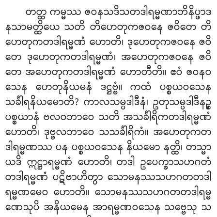
တတ္ထ
ကမ္မဿ ဇဝနသဒိသတဒါရမ္မဏာဘိနိပ္ဖာဒ
နသာမတ္ထိယေ သတိ တိဟေတုကဇဝနေ ဇဝိတေ တိ
ဟေတုကတဒါရမ္မဏံ ဟောတိ၊ ဒုဟေတုကဇဝနေ ဇဝိ
တေ ဒုဟေတုကတဒါရမ္မဏံ၊ အဟေတုကဇဝနေ ဇဝိ
တေ အဟေတုကတဒါရမ္မဏံ ဟောတီတိ။ ဧဝံ ဇဝနဝ
သေန ဟေတုနိယမနံ ဒဋ္ဌဗ္ဗံ။ ကထံ ပစ္စယဝသေန
သင်္ခါရနိယမောတိ? ကာလသမ္ပဒါဒီနံ၊ ဥတုသမ္ပဒါဒီနဉ္စ
ပစ္စယာနံ ဗလဝဘာဝေ သတိ အသင်္ခါရိကတဒါရမ္မဏံ
ဟောတိ၊ ဒုဗ္ဗလဘာဝေ သသင်္ခါရိကံ။ အဟေတုကတ
ဒါရမ္မဏဿ ပန ပစ္စယဝသေန နိယမော နတ္ထိ၊ တသ္မာ
ယဒိ ဣဋ္ဌာရမ္မဏံ ဟောတိ၊ တဒါ ဥပေက္ခာသဟဂတံ
တဒါရမ္မဏံ ပဋိဗာဟိတွာ သောမနဿသဟဂတတဒါ
ရမ္မဏမေဝ ဟောတိ။ သောမနဿသဟဂတတဒါရမ္မ
ဏေသုပိ အနိယမေန အာရမ္မဏဝသေန သဗ္ဗေသု သ