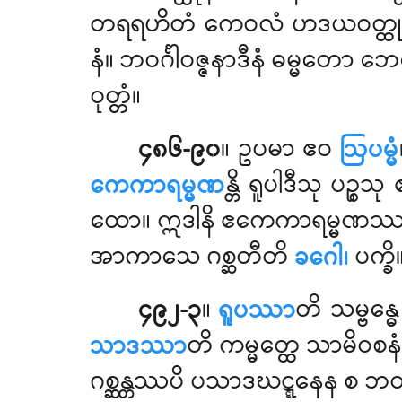
တရရဟိတံ ကေဝလံ ဟဒယဝတ္ထုမ
နံ။ ဘဝင်္ဂါဝဇ္ဇနာဒီနံ ဓမ္မတ
ဝုတ္တံ။
၄၈၆-၉၀
။ ဥပမာ ဧဝ
ဩပမ္မံ
ကေကာရမ္မဏ
န္တိ ရူပါဒီသု ပဉ္
ထော။ ဣဒါနိ ဧကေကာရမ္မဏဿ ဒ
အာကာသေ ဂစ္ဆတီတိ
ခဂေါ၊
ပက္ခိ
၄၉၂-၃
။
ရူပဿာ
တိ သမ္ဗန္
သာဒဿာ
တိ ကမ္မတ္ထေ သာမိဝစ
ဂစ္ဆန္တဿပိ ပသာဒဃဋ္ဋနေန စ ဘ