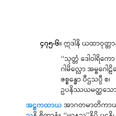
၄၇၅-၆
။ ဣဒါနိ ယထာဝုတ္တာနံ
‘‘သုတ္တံ ဒေါဝါရိကေ
ဂါမိလ္လော အမ္ဗဂေါဠ
ဇစ္စန္ဓော ပီဌသပ္ပီ စ၊
ဥပနိဿယမတ္ထသော’’တ
အဋ္ဌကထာယ
အာဂတမာတိကာယ 
သ
န္တိ စိတ္တာနံ။ ‘‘မာနသ’’န္တိပိ ပဌန္တ