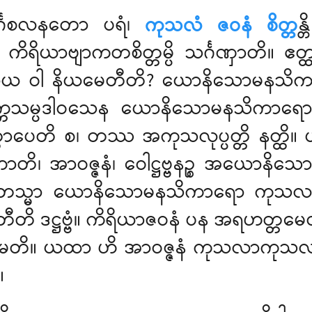
်္ဂစလနတော ပရံ၊
ကုသလံ ဇဝနံ စိတ္တ
န
န ကိရိယာဗျာကတစိတ္တမ္ပိ သင်္ဂဏှာတိ။
ဝါ နိယမေတီတိ? ယောနိသောမနသိကာ
ပဒါဝသေန ယောနိသောမနသိကာရော ပဝတ္တတ
္ထာပေတိ စ၊ တဿ အကုသလုပ္ပတ္တိ နတ္ထိ
 အာဝဇ္ဇနံ၊ ဝေါဋ္ဌဗ္ဗနဉ္စ အယောနိသော
ထိ၊ တသ္မာ ယောနိသောမနသိကာရော က
ဒဋ္ဌဗ္ဗံ။ ကိရိယာဇဝနံ ပန အရဟတ္တမေဝ
တိ။ ယထာ ဟိ အာဝဇ္ဇနံ ကုသလာကုသလာနံ 
။