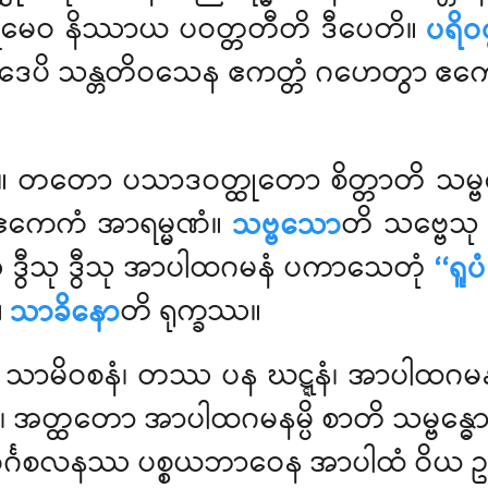
ေဝ နိဿာယ ပဝတ္တတီတိ ဒီပေတိ။
ပရိဝ
ော ဘေဒေပိ သန္တတိဝသေန ဧကတ္တံ ဂဟေတွာ 
။ တတော ပသာဒဝတ္ထုတော စိတ္တာတိ သမ္ဗန
စသု ဧကေကံ အာရမ္မဏံ။
သဗ္ဗသော
တိ သဗ္ဗေသု
ွီသု ဒွီသု အာပါထဂမနံ ပကာသေတုံ
‘‘ရူ
။
သာခိနော
တိ ရုက္ခဿ။
ဓေ သာမိဝစနံ၊ တဿ ပန ဃဋ္ဋနံ၊ အာပါထဂမနမ္
နံ၊ အတ္ထတော အာပါထဂမနမ္ပိ စာတိ သမ္ဗန
ဝင်္ဂစလနဿ ပစ္စယဘာဝေန အာပါထံ ဝိယ ဥပ