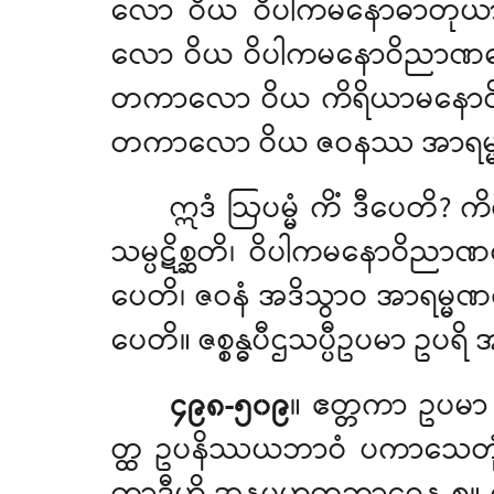
လော ဝိယ ဝိပါကမနောဓာတုယာ အ
လော ဝိယ ဝိပါကမနောဝိညာဏဓ
တကာလော ဝိယ ကိရိယာမနောဝ
တကာလော ဝိယ ဇဝနဿ အာရမ္မဏရ
ဣဒံ ဩပမ္မံ ကိံ ဒီပေတိ? 
သမ္ပဋိစ္ဆတိ၊ ဝိပါကမနောဝိည
ပေတိ၊ ဇဝနံ အဒိသွာဝ အာရမ္မ
ပေတိ။ ဇစ္စန္ဓပီဌသပ္ပီဥပမာ ဥပ
၄၉၈-၅၀၉
။ ဧတ္တကာ ဥပမာ 
တ္ထ ဥပနိဿယဘာဝံ ပကာသေတ