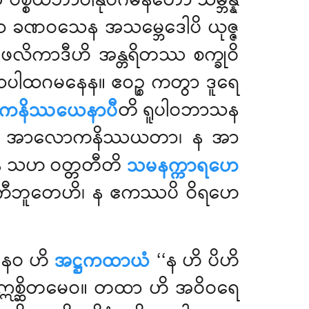
ပစ္စယဘာဝါနုပဂမနတော သမ္ဘိန္န
ာ ခဏဝသေန အသမ္ဘေဒေါပိ ယုဇ္ဇ
ဖလိကာဒီဟိ အန္တရိတဿ စက္ခုဝိ
ာပါထဂမနေန။ ဧဝဉ္စ
ကတွာ ဒူရေ
ကနိဿယေနာပီ
တိ ရူပါဝဘာသန
တ္ထ အာလောကနိဿယတာ၊ န အာ
န သဟ ဝတ္တတီတိ
သမနက္ကာရဟေ
ဧကီဘူတေဟိ၊ န ဧကဿပိ ဝိရဟေ
နေဝ ဟိ
အဋ္ဌကထာယံ
‘‘န ဟိ ပိဟိ
ပန ဣစ္ဆိတမေဝ။ တထာ ဟိ အဝိဝရေ