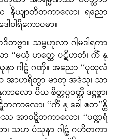
ာတုယာ အာရမ္မဏဿ ဝဝတ္ထာပိ
နဿ နိယျာတိတကာလော၊ ရညော
ါဝါရိကောပမာ။
ဝေဒိတဗ္ဗာ။ သမ္ဗဟုလာ ဂါမဒါရကာ
‘‘မယှံ ဟတ္ထေ ပဋိဟတံ၊ ကိံ နု
နာ ဂါဠှံ ဂဏှိ။ အညော ‘‘ပုထုလံ
 အာဟရိတွာ မာတု အဒံသု၊ သာ
ာလော ဝိယ စိတ္တပ္ပဝတ္တိ ဒဋ္ဌဗ္ဗာ၊
ာ၊ ‘‘ကိံ နု ခေါ ဧတ’’န္တိ
ဿ အာဝဋ္ဋိတကာလော၊ ‘‘ပဏ္ဍရံ
၊ သဟ ပံသုနာ ဂါဠှံ ဂဟိတကာ