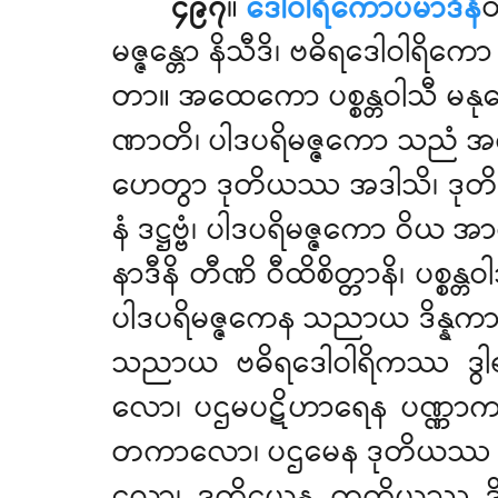
၄၉၇
။
ဒေါဝါရိကောပမာဒီနီ
တ
မဇ္ဇန္တော နိသီဒိ၊ ဗဓိရဒေါဝါ
တာ။ အထေကော ပစ္စန္တဝါသီ မနု
ဏာတိ၊ ပါဒပရိမဇ္ဇကော သညံ အ
ဟေတွာ ဒုတိယဿ အဒါသိ၊ ဒုတိ
နံ ဒဋ္ဌဗ္ဗံ၊ ပါဒပရိမဇ္ဇကော ဝိ
နာဒီနိ တီဏိ ဝီထိစိတ္တာနိ၊ ပစ
ပါဒပရိမဇ္ဇကေန သညာယ ဒိန္နက
သညာယ ဗဓိရဒေါဝါရိကဿ ဒွ
လော၊ ပဌမပဋိဟာရေန ပဏ္ဏာက
တကာလော၊ ပဌမေန ဒုတိယဿ ဒိ