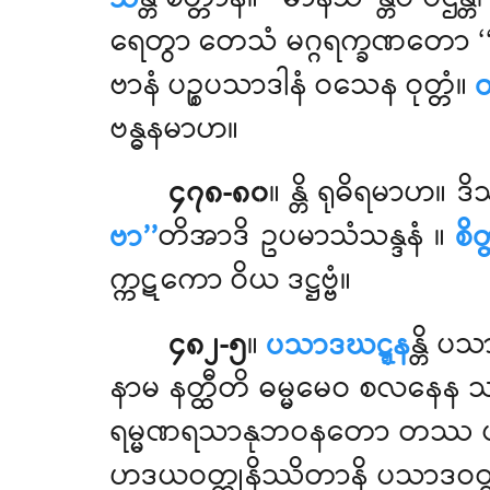
ရေတွာ တေသံ မဂ္ဂရက္ခဏတော ‘‘
ဗာနံ ပဉ္စပသာဒါနံ ဝသေန ဝုတ္တံ။
ဗန္ဓနမာဟ။
၄၇၈-၈၀
။ န္တိ ရုဓိရမာဟ။
ဗာ’’
တိအာဒိ ဥပမာသံသန္ဒနံ
။
စိ
က္ကဋကော ဝိယ ဒဋ္ဌဗ္ဗံ။
၄၈၂-၅
။
ပသာဒဃဋ္ဋန
န္တိ ပ
နာမ နတ္ထီတိ ဓမ္မမေဝ စလနေ
ရမ္မဏရသာနုဘဝနတော တဿ ပဝတ္တ
ဟဒယဝတ္ထုနိဿိတာနိ ပသာဒဝတ္ထုံ 