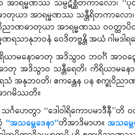
ာရမ္မဏဿ သမ္ပဋိစ္ဆိတကာလော၊ ‘‘ပုထု
ာတုယာ အာရမ္မဏဿ သန္တီရိတကာလော၊
ိညာဏဓာတုယာ အာရမ္မဏဿ ဝဝတ္ထာပိတ
သာနုဘဝနံ ဝေဒိတဗ္ဗန္တိ အယံ ဂါမဒါ
ကိရိယာမနောဓာတု အဒိသွာဝ ဘဝင်္ဂံ အာဝဋ
ာဏဓာတု အဒိသွာဝ သန္တီရေတိ၊ ကိရိယာမန
ဏရသံ အနုဘဝတိ၊ ဧကန္တေန ပန စက္ခုဝိညာ
ရိ အာဂမိဿတိ။
သင်္ဂဟေတွာ ‘‘ဒေါဝါရိကောပမာဒီနီ’’တိ
ုံ
‘‘အသမ္ဘေဒေနာ’’
တိအာဒိမာဟ။
အသမ္ဘေ