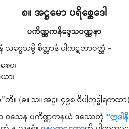
၈။ အဋ္ဌမော ပရိစ္ဆေဒေါ
ပကိဏ္ဏကနိဒ္ဒေသဝဏ္ဏနာ
 သဗ္ဗေသမ္ပိ စိတ္တာနံ ပါကဋဘာဝတ္ထံ –
ာ စေဝ၊
ိယော၊
ိ။ (ဓ။ သ။ အဋ္ဌ။ ၄၉၈ ဝိပါကုဒ္ဓါရကထာ)
ဝသေန ပကိဏ္ဏကနယံ ဒဿေတုံ
‘‘ဣဒါနိ
ိ၊ တံ န သုန္ဒရံ။
ပန္ထမက္ကဋကော
တိ ပါဏကပဋင်္