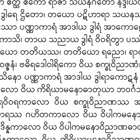
ိ ဧတ္ထ ဧကော ရာဇာ သယနဂတော နိဒ္ဒါယ
ရိကော ဒွါရေ ဌိတော၊ တယော ပဋိဟာရာ သယနဿ
ဿော ပဏ္ဏာကာရံ အာဒါယ ဒွါရံ အာကောဋေသိ
ကာသိ၊ တာယ သညာယ ဒွါရံ ဝိဝရိတွာ ပဿ
ယော တတိယဿ၊ တတိယော ရညော၊ ရာဇာ ပရ
ယ အာဝဇ္ဇနံ၊ ဗဓိရဒေါဝါရိကော ဝိယ စက္ခုဝ
္စန္တဝါသိနော ပဏ္ဏာကာရံ အာဒါယ ဒွါရာကေ
ာလော ဝိယ ကိရိယာမနောဓာတုယာ ဘဝင်္ဂ
ါရဝိဝရကာလော ဝိယ စက္ခုဝိညာဏဿ အ
ာရဿ ဂဟိတကာလော ဝိယ ဝိပါကမနောဓာ
န္နကာလော ဝိယ ဝိပါကမနောဝိညာဏဓာ