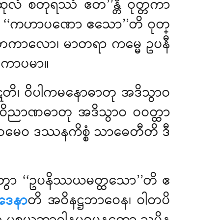
လံ စတုရဿံ ဧတ’’န္တိ ဝုတ္တကာ
 ‘‘ကဟာပဏော ဧသော’’တိ ဝုတ္
ကာလော၊ မာတရာ ကမ္မေ ဥပနီ
ရကောပမာ။
္ဋေတိ၊ ဝိပါကမနောဓာတု အဒိသွာဝ
ောဝိညာဏဓာတု အဒိသွာဝ ဝဝတ္ထာ
ဏမေဝ ဒဿနကိစ္စံ သာဓေတီတိ ဒီ
 ဝတွာ ‘‘ဥပနိဿယမတ္ထသော’’တိ ဧ
ဒေနာ
တိ အဝိနဋ္ဌဘာဝေန၊ ဝါတပိ