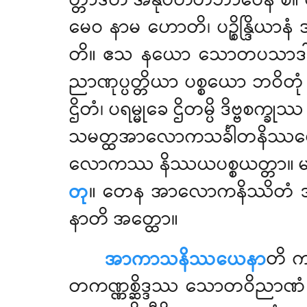
တ္တာဒီဟိ အနုပဟတဘာဝေန စ။ ဝါ
မေဝ နာမ ဟောတိ၊ ပဉ္စိန္ဒြိ
တိ။ ဧသ နယော သောတပသာဒါဒ
ညာဏုပ္ပတ္တိယာ ပစ္စယော ဘဝ
ဌိတံ၊ ပရမ္မုခေ ဌိတမ္ပိ ဒိဗ္ဗ
သမတ္ထအာလောကသင်္ခါတနိဿ
လောကဿ နိဿယပစ္စယတ္တာ။ မန
တု
။ တေန အာလောကနိဿိတံ
နာတိ အတ္ထော။
အာကာသနိဿယေနာ
တိ က
တကဏ္ဏစ္ဆိဒ္ဒဿ သောတဝိညာဏံ ပ