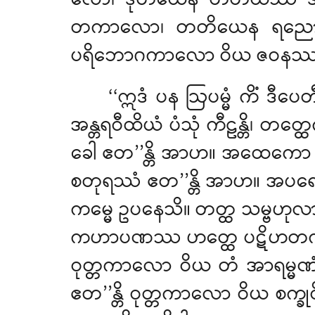
လော၊ ဒုတိယေန တတိယဿ ဒိန
တကာလော၊ တတိယေန ရညော ဒ
ပရိဘောဂကာလော ဝိယ ဇဝနဿ 
‘‘ဣဒံ
ပန ဩပမ္မံ ကိံ ဒီပေ
အန္တရဝီထိယံ ပံသုံ ကီဠန္တိ၊
ခေါ ဧတ’’န္တိ အာဟ။ အထေကော ‘‘
စတုရဿံ ဧတ’’န္တိ အာဟ။ အပ
ကမ္မေ ဥပနေသိ။ တတ္ထ သမ္ဗဟုလာနံ ဒ
ကဟာပဏဿ ဟတ္ထေ ပဋိဟတကာလော
ဝုတ္တကာလော ဝိယ တံ အာရမ္မ
ဧတ’’န္တိ ဝုတ္တကာလော ဝိယ စ