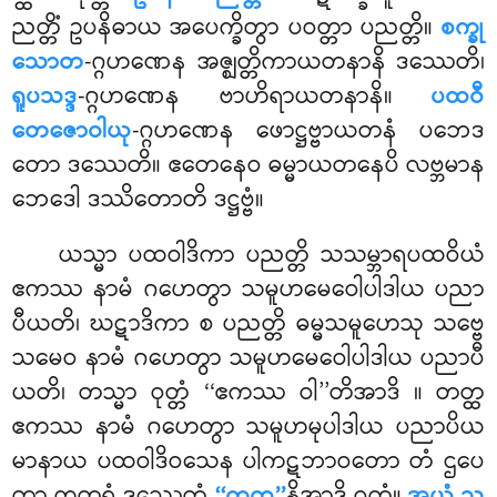
ညတ္တိံ ဥပနိဓာယ အပေက္ခိတွာ ပဝတ္တာ ပညတ္တိ။
စက္ခု
သောတ
-ဂ္ဂဟဏေန အဇ္ဈတ္တိကာယတနာနိ ဒဿေတိ၊
ရူပသဒ္ဒ
-ဂ္ဂဟဏေန ဗာဟိရာယတနာနိ။
ပထဝီ
တေဇောဝါယု
-ဂ္ဂဟဏေန ဖောဋ္ဌဗ္ဗာယတနံ ပဘေဒ
တော ဒဿေတိ။ ဧတေနေဝ ဓမ္မာယတနေပိ လဗ္ဘမာန
ဘေဒေါ ဒဿိတောတိ ဒဋ္ဌဗ္ဗံ။
ယသ္မာ ပထဝါဒိကာ ပညတ္တိ သသမ္ဘာရပထဝိယံ
ဧကဿ နာမံ ဂဟေတွာ သမူဟမေဝေါပါဒါယ ပညာ
ပီယတိ၊ ဃဋာဒိကာ စ ပညတ္တိ ဓမ္မသမူဟေသု သဗ္ဗေ
သမေဝ နာမံ ဂဟေတွာ သမူဟမေဝေါပါဒါယ ပညာပီ
ယတိ၊ တသ္မာ ဝုတ္တံ ‘‘ဧကဿ ဝါ’’တိအာဒိ
။ တတ္ထ
ဧကဿ နာမံ ဂဟေတွာ သမူဟမုပါဒါယ ပညာပိယ
မာနာယ ပထဝါဒိဝသေန ပါကဋဘာဝတော တံ ဌပေ