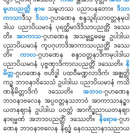
တွာ ဣတရံ ဒဿေတုံ
‘‘ကထ’’
န္တိအာဒိ ဝုတ္တံ။
အယံ သ
မူဟပညတ္တိ နာမ
သမူဟဿ ပညာပနတော။
ဒိသာ
ကာသာ
ဒီသု
ဒိသာ
-ဂ္ဂဟဏေန စန္ဒသူရိယာဝတ္တနမုပါ
ဒါယ ပညာပိယမာနံ ပုရတ္ထိမာဒိဒိသာပညတ္တိံ ဒဿေ
တိ။
အာကာသ
-ဂ္ဂဟဏေန အသမ္ဖုဋ္ဌဓမ္မေ ဥပါဒါယ
ပညာပိယမာနံ ကူပဂုဟာဒိအာကာသပညတ္တိံ ဒဿေ
တိ။
ကာလ
-ဂ္ဂဟဏေန စန္ဒာဝတ္တနာဒိကမုပါဒါယ
ပညာပိယမာနံ ပုဗ္ဗဏှာဒိကာလပညတ္တိံ ဒဿေတိ။
နိ
မိတ္တ
-ဂ္ဂဟဏေန ဗဟိဒ္ဓါ ပထဝီမဏ္ဍလာဒိကံ၊ အဇ္ဈတ္တိ
ကဉ္စ ဘာဝနာဝိသေသံ ဥပါဒါယ ပညာပိယမာနံ ကသိ
ဏနိမိတ္တာဒိကံ ဒဿေတိ။
အဘာဝ
-ဂ္ဂဟဏေန
ဘာဝနာဗလေန အပ္ပဝတ္တနသဘာဝံ အာကာသာနဉ္စာ
ယတနဈာနံ ဥပါဒါယ ပဝတ္တံ အာကိဉ္စညာယတနဈာ
နာရမ္မဏံ အဘာဝပညတ္တိံ ဒဿေတိ။
နိရောဓ
-ဂ္ဂဟ
ဏေန ဘာဝနာဗလေန နိရုဒ္ဓံ နေဝသညာနာသညာယ