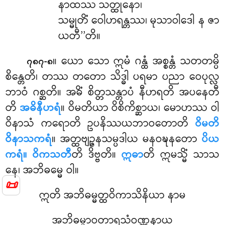
နာထဿ သတ္ထုနော၊
သမ္မုတိံ ဝေါဟရန္တဿ၊ မုသာဝါဒေါ န ဇာ
ယတီ’’တိ။
။ ယော သော ဣမံ ဂန္ထံ အစ္စန္တံ သတတမ္ပိ
၇၈၇-၈
စိန္တေတိ၊ တဿ တတော သိဒ္ဓါ ပရမာ ပညာ ဝေပုလ္လ
ဘာဝံ ဂစ္ဆတိ။ အဓိံ စိတ္တသန္တာပံ နီဟရတိ အပနေတီ
တိ
အဓိနီဟရံ
။ ဝိမတိယာ ဝိစိကိစ္ဆာယ၊ မောဟဿ ဝါ
ဝိနာသံ ကရောတိ ဥပနိဿယဘာဝတောတိ
ဝိမတိ
ဝိနာသကရံ
။ အတ္ထဗျဉ္ဇနသမ္ပဒါယ မနဝဍ္ဎနတော
ပိယ
ကရံ။ ဝိကသတီ
တိ ဒိဗ္ဗတိ။
ဣဓာ
တိ ဣမသ္မိံ သာသ
နေ၊ အဘိဓမ္မေ ဝါ။
📜
ဣတိ အဘိဓမ္မတ္ထဝိကာသိနိယာ နာမ
အဘိဓမ္မာဝတာရသံဝဏ္ဏနာယ