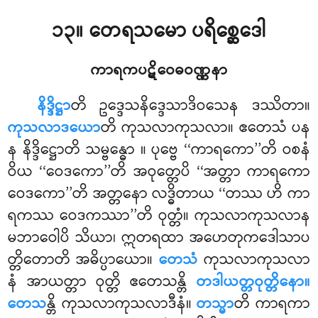
၁၃။ တေရသမော ပရိစ္ဆေဒေါ
ကာရကပဋိဝေဓဝဏ္ဏနာ
နိဒ္ဒိဋ္ဌာ
တိ
ဥဒ္ဒေသနိဒ္ဒေသာဒိဝသေန ဒဿိတာ။
ကုသလာဒယော
တိ ကုသလာကုသလာ။ ဧတေသံ ပန
န နိဒ္ဒိဋ္ဌောတိ သမ္ဗန္ဓော
။ ပုဗ္ဗေ ‘‘ကာရကော’’တိ ဝစနံ
ဝိယ ‘‘ဝေဒကော’’တိ အဝုတ္တေပိ ‘‘အတ္တာ ကာရကော
ဝေဒကော’’တိ အတ္တနော လဒ္ဓိတာယ ‘‘တဿ ဟိ ကာ
ရကဿ ဝေဒကဿာ’’တိ ဝုတ္တံ။ ကုသလာကုသလာန
မဘာဝေါပိ သိယာ၊ ဣတရထာ အဟေတုကဒေါသာပ
တ္တိတောတိ အဓိပ္ပာယော။
တေသံ
ကုသလာကုသလာ
နံ အာယတ္တာ ဝုတ္တိ ဧတေသန္တိ
တဒါယတ္တဝုတ္တိနော။
တေသ
န္တိ ကုသလာကုသလာဒီနံ။
တသ္မာ
တိ ကာရကာ