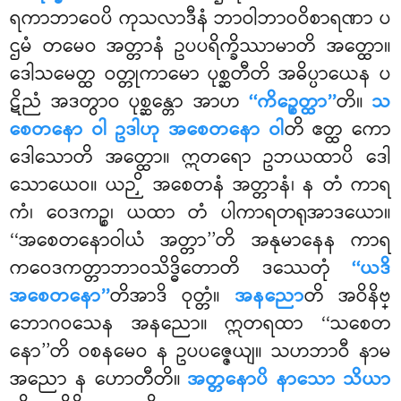
ရကာဘာဝေပိ ကုသလာဒီနံ
ဘာဝါဘာဝဝိစာရဏာ ပ
ဌမံ တမေဝ အတ္တာနံ ဥပပရိက္ခိဿာမာတိ အတ္ထော။
ဒေါသမေတ္ထ ဝတ္တုကာမော ပုစ္ဆတီတိ အဓိပ္ပာယေန ပ
ဋိညံ အဒတွာဝ ပုစ္ဆန္တော အာဟ
‘‘ကိဉ္စေတ္ထာ’’
တိ။
သ
စေတနော ဝါ ဥဒါဟု အစေတနော ဝါ
တိ ဧတ္ထ ကော
ဒေါသောတိ အတ္ထော။ ဣတရော ဥဘယထာပိ ဒေါ
သောယေဝ။ ယဉှိ အစေတနံ အတ္တာနံ၊ န တံ ကာရ
ကံ၊ ဝေဒကဉ္စ၊ ယထာ တံ ပါကာရတရုအာဒယော။
‘‘အစေတနောဝါယံ အတ္တာ’’တိ အနုမာနေန ကာရ
ကဝေဒကတ္တာဘာဝသိဒ္ဓိတောတိ ဒဿေတုံ
‘‘ယဒိ
အစေတနော’’
တိအာဒိ ဝုတ္တံ။
အနညော
တိ အဝိနိဗ္
ဘောဂဝသေန အနညော။ ဣတရထာ ‘‘သစေတ
နော’’တိ ဝစနမေဝ န ဥပပဇ္ဇေယျ။ သဟဘာဝီ နာမ
အညော န ဟောတီတိ။
အတ္တနောပိ နာသော သိယာ