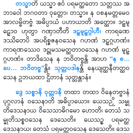
တသ္မာ
တိ ယသ္မာ ဧဝံ ပရမတ္ထတော သတ္တဿ အ
ဘာဝေါ ဘဂဝတာ ဝုတ္တော၊ တသ္မာ။ န ဝစနမတ္တမေဝ
အာလမ္ဗိတဗ္ဗံ အဓိပ္ပာယံ ပဟာယာတိ အတ္ထော။ ဒဠှမူ
ဠှောဝ ဟုတွာ ဂဏှာတီတိ
ဒဠှမူဠှဂ္ဂါဟီ၊
ကာရဏေ
ဒဿိတေပိ အပရိစ္စဇနဝသေန ဂဟဏံ ဒဠှဂ္ဂဟဏံ။
ကာရဏဿေဝ ဒဋ္ဌုမသမတ္ထတာဝသေန ဂဟဏံ မူဠှ
ဂ္ဂဟဏံ။ တာဒိသေန န ဘဝိတဗ္ဗန္တိ အာဟ
‘‘န စ…
ပေ… ဘဝိတဗ္ဗ’’
န္တိ။
သုတ္တပဒါန
န္တိ နေယျတ္ထနီတတ္ထဝ
သေန ဥဘယထာ ဌိတာနံ သုတ္တန္တာနံ။
ဒွေ သစ္စာနိ ဝုတ္တာနိ
တထာ တထာ ဝိနေတဗ္ဗာနံ
ပုဂ္ဂလာနံ ဝသေနာတိ အဓိပ္ပာယော။ ယေသဉှိ သမ္မု
တိဒေသနာယ ဝိသေသာဓိဂမော ဟောတိ၊ တေသံ သ
မ္မုတိသစ္စဝသေန ဒေသေတိ။ ယေသဉ္စ ပရမတ္ထ
ဒေသနာယ၊ တေသံ ပရမတ္ထဝသေန ဒေသေတိ။ ဒေသ