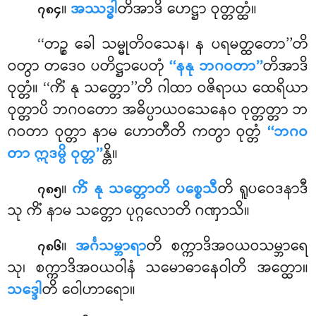
။
အဿဒ္ဓါ
တိအာဒိ ဟေဋ္ဌာ ဝုတ္တတ္ထံ။
၇၈၄
‘‘တဉ္စ
ခေါ သမ္မုတိဝသေန၊ န ပရမတ္ထတော’’တိ
ဝတွာ တဒေဝ ပတိဋ္ဌာပေတုံ
‘‘နနု ဘဂဝတာ’’
တိအာဒိ
ဝုတ္တံ။ ‘‘ကိံ နု သတ္တော’’တိ ဂါထာ ဝဇိရာယ ထေရိယာ
ဝုတ္တာပိ ဘဂဝတော အဓိပ္ပာယဝသေနေဝ ဝုတ္တတ္တာ ဘ
ဂဝတာ ဝုတ္တာ နာမ ဟောတီတိ ကတွာ ဝုတ္တံ
‘‘ဘဂဝ
တာ ဣဒမ္ပိ ဝုတ္တ’’
န္တိ။
။
ကိံ နု သတ္တောတိ ပစ္စေသီ
တိ ရူပဝေဒနာဒီ
၇၈၅
သု ကိံ နာမ သတ္တော ပုဂ္ဂလောတိ ဂဏှာသိ။
။
အင်္ဂသမ္ဘာရာ
တိ စက္ကာဒိအဝယဝသမ္ဘာရေ
၇၈၆
သု၊ စက္ကာဒိအဝယဝါနံ သမောဓာနေဝါတိ အတ္ထော။
သဒ္ဒေါ
တိ ဝေါဟာရော။