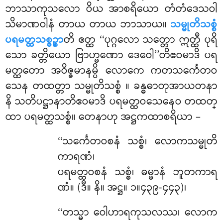
ဘာသာကုသလော ဝိယ အာစရိယော တံတံဒေသဝါ
သိမာဏဝါနံ တာယ တာယ ဘာသာယ။
သမ္မုတိသစ္စံ
ပရမတ္ထသစ္စဉ္စာ
တိ ဧတ္ထ ‘‘ပုဂ္ဂလော သတ္တော
ဣတ္ထီ ပုရိ
သော ခတ္တိယော ဗြာဟ္မဏော ဒေဝေါ’’တိဧဝမာဒိ ပရ
မတ္ထတော အဝိဇ္ဇမာနမ္ပိ လောကေ ကတသင်္ကေတဝ
သေန တထတ္တာ သမ္မုတိသစ္စံ
။ ခန္ဓဓာတုအာယတနာ
နိ သတိပဋ္ဌာနာတိဧဝမာဒိ ပရမတ္ထဝသေနေဝ တထတ္
ထာ ပရမတ္ထသစ္စံ။ တေနာဟု အဋ္ဌကထာစရိယာ –
‘‘သင်္ကေတဝစနံ သစ္စံ၊ လောကသမ္မုတိ
ကာရဏံ၊
ပရမတ္ထဝစနံ သစ္စံ၊ ဓမ္မာနံ ဘူတကာရ
ဏံ။ (ဒီ။ နိ။ အဋ္ဌ။ ၁။၄၃၉-၄၄၃)၊
‘‘တသ္မာ ဝေါဟာရကုသလဿ၊ လောက