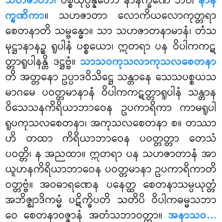
သဟဇာတာ၊
ပစ္စယုပ္ပန္နတော နာနက္ခဏေ ဘဝါ
နာန
က္ခဏိကာ
။ သဟဇာတာ လောကိယလောကုတ္တရာ
စေတနာတိ သမ္ဗန္ဓော။ သာ သဟဇာတနာမာနံ၊ တံသ
မုဋ္ဌာနာနဉ္စ ရူပါနံ ပစ္စယော၊ ဣတရာ ပန ဝိပါကကဋ
တ္တာရူပါနန္တိ ဒဋ္ဌဗ္ဗံ။
သာသဝကုသလာကုသလစေတနာ
တိ အတ္တနော ဥပ္ပာဒဝိသိဋ္ဌေ သန္တာနေ သေသပစ္စယသ
မာဂမေ ပဝတ္တမာနာနံ ဝိပါကကဋတ္တာရူပါနံ သန္တာန
ဝိသေသနကိရိယာဘာဝေန ဥပကာရိကာ ကာမရူပါ
ရူပကုသလစေတနာ၊ အကုသလစေတနာ စ။ တဿာ
ဟိ တထာ ကိရိယာဘာဝေန ပဝတ္တတ္တာ တေသံ
ပဝတ္တိ၊ န အညထာ။ ဣတရာ ပန သဟဇာတာနံ အာ
ယူဟနကိရိယာဘာဝေန ပဝတ္တမာနာ ဥပကာရိကာတိ
ဝတ္တဗ္ဗံ။ အဝဓာရဏေန ပနေတ္ထ စေတနာသမ္ပယုတ္တံ
အဘိဇ္ဈာဒိကမ္မံ ပဋိက္ခိပတိ သတိပိ ဝိပါကဓမ္မသဘာ
ဝေ စေတနာဝဇ္ဇာနံ အတံသဘာဝတ္တာ။
အနာသဝ…