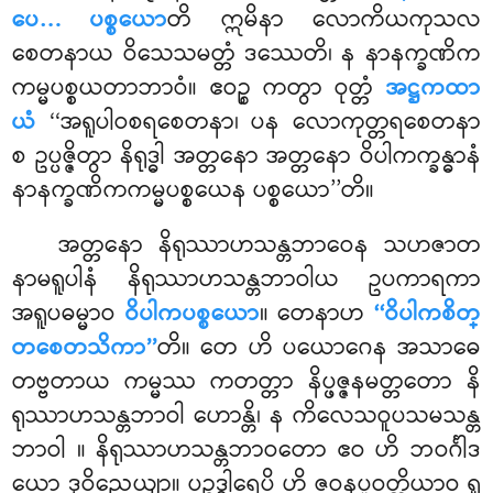
ပေ… ပစ္စယော
တိ ဣမိနာ လောကိယကုသလ
စေတနာယ ဝိသေသမတ္တံ ဒဿေတိ၊ န နာနက္ခဏိက
ကမ္မပစ္စယတာဘာဝံ။ ဧဝဉ္စ ကတွာ ဝုတ္တံ
အဋ္ဌကထာ
ယံ
‘‘အရူပါဝစရစေတနာ၊ ပန လောကုတ္တရစေတနာ
စ ဥပ္ပဇ္ဇိတွာ နိရုဒ္ဓါ အတ္တနော အတ္တနော ဝိပါကက္ခန္ဓာနံ
နာနက္ခဏိကကမ္မပစ္စယေန ပစ္စယော’’တိ။
အတ္တနော နိရုဿာဟသန္တဘာဝေန သဟဇာတ
နာမရူပါနံ နိရုဿာဟသန္တဘာဝါယ ဥပကာရကာ
အရူပဓမ္မာဝ
ဝိပါကပစ္စယော
။ တေနာဟ
‘‘ဝိပါကစိတ္
တစေတသိကာ’’
တိ။ တေ ဟိ ပယောဂေန အသာဓေ
တဗ္ဗတာယ ကမ္မဿ ကတတ္တာ နိပ္ဖဇ္ဇနမတ္တတော နိ
ရုဿာဟသန္တဘာဝါ ဟောန္တိ၊ န ကိလေသဝူပသမသန္တ
ဘာဝါ
။ နိရုဿာဟသန္တဘာဝတော ဧဝ ဟိ ဘဝင်္ဂါဒ
ယော ဒုဝိညေယျာ။ ပဉ္စဒွါရေပိ ဟိ ဇဝနပ္ပဝတ္တိယာဝ ရူ