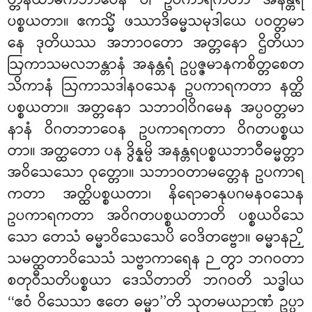
တ္တနိယာမကဘာဝေန ဝါ ဥပကာရကတာ အနန္တရ
ပစ္စယတာ။ ဧကသ္မိံ ဖဿာဒိဓမ္မသမုဒါယေ ပဝတ္တမာ
နေ ဒုတိယဿ အဘာဝတော အတ္တနော ဌိတိယာ
ဩကာသမလဘန္တာနံ အနန္တရံ ဥပ္ပဇ္ဇမာနကစိတ္တစေတ
သိကာနံ ဩကာသဒါနဝသေန ဥပကာရကတာ နတ္ထိ
ပစ္စယတာ။ အတ္တနော သဘာဝါဝိဂမေန အပ္ပဝတ္တမာ
နာနံ ဝိဂတဘာဝေန ဥပကာရကတာ ဝိဂတပစ္စယ
တာ။ အတ္ထတော ပန ဒွိန္နမ္ပိ အနန္တရပစ္စယဘာဝီဓမ္မတ္တာ
အဝိသေသော ဝုတ္တော။ သဘာဝတာမတ္တေန ဥပကာရ
ကတာ အတ္ထိပစ္စယတာ၊ နိရောဓာနုပဂမနဝသေန
ဥပကာရကတာ အဝိဂတပစ္စယတာတိ ပစ္စယဝိသေ
သော တေသံ ဓမ္မာဝိသေသေပိ ဝေဒိတဗ္ဗော။ ဓမ္မာနဉှိ
သမတ္ထတာဝိသေသံ သဗ္ဗာကာရေန ဉတွာ ဘဂဝတာ
စတုဝီသတိပစ္စယာ ဒေသိတာတိ ဘဂဝတိ သဒ္ဓါယ
‘‘ဧဝံ ဝိသေသာ ဧတေ ဓမ္မာ’’တိ သုတမယဉာဏံ ဥပ္ပာ