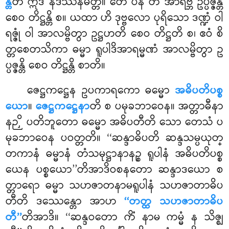
န္တီ
တိ ဣဒံ နိဒဿနမတ္တံ။ တေ ပန တံ အာရဗ္ဘ ဥပ္ပဇ္ဇန္တိ
စေဝ တိဋ္ဌန္တိ စ။ ယထာ ဟိ ဒုဗ္ဗလော ပုရိသော ဒဏ္ဍံ ဝါ
ရဇ္ဇုံ ဝါ အာလမ္ဗိတွာ ဥဋ္ဌဟတိ စေဝ တိဋ္ဌတိ စ၊ ဧဝံ စိ
တ္တစေတသိကာ ဓမ္မာ ရူပါဒိအာရမ္မဏံ အာလမ္ဗိတွာ ဥ
ပ္ပဇ္ဇန္တိ စေဝ တိဋ္ဌန္တိ စာတိ။
ဇေဋ္ဌကဋ္ဌေန ဥပကာရကော ဓမ္မော
အဓိပတိပစ္စ
ယော
။
ဇေဋ္ဌကဋ္ဌေနာ
တိ စ ပမုခဘာဝေန။ အတ္တာဓီနာ
နဉှိ ပတိဘူတော ဓမ္မော အဓိပတီတိ သော တေသံ ပ
မုခဘာဝေန ပဝတ္တတိ။ ‘‘ဆန္ဒာဓိပတိ ဆန္ဒသမ္ပယုတ္
တကာနံ ဓမ္မာနံ တံသမုဋ္ဌာနာနဉ္စ ရူပါနံ အဓိပတိပစ္စ
ယေန ပစ္စယော’’တိအာဒိဝစနတော ဆန္ဒာဒယော စ
တ္တာရော ဓမ္မာ သဟဇာတနာမရူပါနံ သဟဇာတာဓိပ
တီတိ ဒဿေန္တော အာဟ
‘‘တတ္ထ သဟဇာတာဓိပ
တီ’’
တိအာဒိ။ ‘‘ဆန္ဒဝတော ကိံ နာမ ကမ္မံ န သိဇ္ဈ