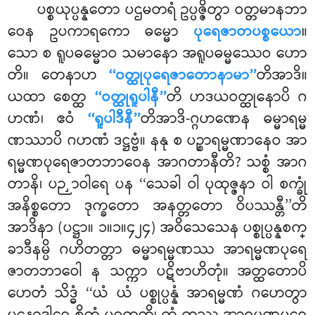
ပစ္စယုပ္ပန္နတော ပဌမတရံ ဥပ္ပဇ္ဇိတွာ ဝတ္တမာနဘာ
ဝေန ဥပကာရကော ဓမ္မော
ပုရေဇာတပစ္စယော
။
သော
စ ရူပဓမ္မောဝ သမာနော အရူပဓမ္မဿေဝ ဟော
တိ။ တေနာဟ
‘‘ဝတ္ထုပုရေဇာတော
နာမာ’’
တိအာဒိ။
ယထာ စေတ္ထ
‘‘ဝတ္ထုရူပါနီ’’
တိ ဟဒယဝတ္ထုနောပိ ဂ
ဟဏံ၊ ဧဝံ
‘‘ရူပါဒီနီ’’
တိအာဒိ-ဂ္ဂဟဏေန ဓမ္မာရမ္မ
ဏဿာပိ ဂဟဏံ ဒဋ္ဌဗ္ဗံ။ နနု စ ပဉ္စာရမ္မဏာနေဝ အာ
ရမ္မဏပုရေဇာတဘာဝေန အာဂတာနီတိ? သစ္စံ အာဂ
တာနိ၊ ပဉှာဝါရေ ပန ‘‘သေခါ ဝါ ပုထုဇ္ဇနာ ဝါ စက္ခုံ
အနိစ္စတော ဒုက္ခတော အနတ္တတော ဝိပဿန္တီ’’တိ
အာဒိနာ (ပဋ္ဌာ။ ၁။၁။၄၂၄) အဝိသေသေန ပစ္စုပ္ပန္နစက္
ခာဒီနမ္ပိ ဂဟိတတ္တာ ဓမ္မာရမ္မဏဿ အာရမ္မဏပုရေ
ဇာတဘာဝေါ န သက္ကာ ပဋိဗာဟိတုံ။ အတ္ထတောပိ
ဟေတံ သိဒ္ဓံ ‘‘ယံ ယံ ပစ္စုပ္ပန္နံ အာရမ္မဏံ ဂဟေတွာ