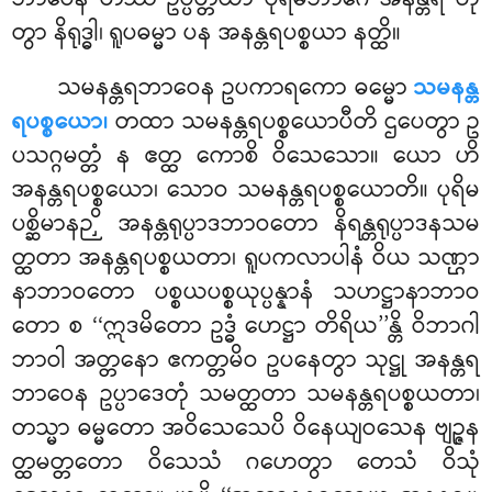
ဘာဝေန တဿ ဥပ္ပတ္တိယာ ပုရိမဘာဂေ အနန္တရံ ဟု
တွာ နိရုဒ္ဓါ၊ ရူပဓမ္မာ ပန အနန္တရပစ္စယာ နတ္ထိ။
သမနန္တရဘာဝေန ဥပကာရကော ဓမ္မော
သမနန္တ
ရပစ္စယော၊
တထာ သမနန္တရပစ္စယောပီတိ ဌပေတွာ ဥ
ပသဂ္ဂမတ္တံ န ဧတ္ထ ကောစိ ဝိသေသော။ ယော ဟိ
အနန္တရပစ္စယော၊ သောဝ သမနန္တရပစ္စယောတိ။ ပုရိမ
ပစ္ဆိမာနဉှိ အနန္တရုပ္ပာဒဘာဝတော နိရန္တရုပ္ပာဒနသမ
တ္ထတာ အနန္တရပစ္စယတာ၊ ရူပကလာပါနံ ဝိယ သဏ္ဌာ
နာဘာဝတော ပစ္စယပစ္စယုပ္ပန္နာနံ သဟဋ္ဌာနာဘာဝ
တော စ ‘‘ဣဒမိတော ဥဒ္ဓံ ဟေဋ္ဌာ တိရိယ’’န္တိ ဝိဘာဂါ
ဘာဝါ အတ္တနော ဧကတ္တမိဝ ဥပနေတွာ သုဋ္ဌု အနန္တရ
ဘာဝေန ဥပ္ပာဒေတုံ သမတ္ထတာ သမနန္တရပစ္စယတာ၊
တသ္မာ ဓမ္မတော အဝိသေသေပိ ဝိနေယျဝသေန ဗျဉ္ဇန
တ္ထမတ္တတော ဝိသေသံ ဂဟေတွာ တေသံ ဝိသုံ