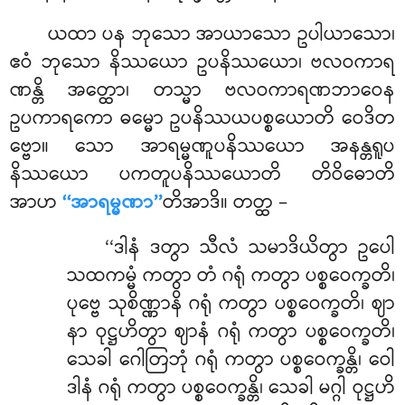
ယထာ ပန ဘုသော အာယာသော ဥပါယာသော၊
ဧဝံ ဘုသော နိဿယော ဥပနိဿယော၊ ဗလဝကာရ
ဏန္တိ အတ္ထော၊ တသ္မာ ဗလဝကာရဏဘာဝေန
ဥပကာရကော ဓမ္မော ဥပနိဿယပစ္စယောတိ ဝေဒိတ
ဗ္ဗော။ သော အာရမ္မဏူပနိဿယော အနန္တရူပ
နိဿယော ပကတူပနိဿယောတိ တိဝိဓောတိ
အာဟ
‘‘အာရမ္မဏာ’’
တိအာဒိ။ တတ္ထ –
‘‘ဒါနံ ဒတွာ သီလံ သမာဒိယိတွာ ဥပေါ
သထကမ္မံ ကတွာ တံ ဂရုံ ကတွာ ပစ္စဝေက္ခတိ၊
ပုဗ္ဗေ သုစိဏ္ဏာနိ ဂရုံ ကတွာ ပစ္စဝေက္ခတိ၊ ဈာ
နာ ဝုဋ္ဌဟိတွာ ဈာနံ ဂရုံ ကတွာ ပစ္စဝေက္ခတိ၊
သေခါ ဂေါတြဘုံ ဂရုံ ကတွာ ပစ္စဝေက္ခန္တိ၊ ဝေါ
ဒါနံ ဂရုံ ကတွာ
ပစ္စဝေက္ခန္တိ၊ သေခါ မဂ္ဂါ ဝုဋ္ဌဟိ