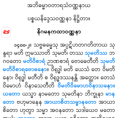
အဘိဓမ္မာဝတာရသံဝဏ္ဏနာယ
ပစ္စယနိဒ္ဒေသဝဏ္ဏနာ နိဋ္ဌိတာ။
📜
နိဂမနကထာဝဏ္ဏနာ
။ သဗ္ဗဓမ္မေသု အပ္ပဋိဟတဂတိတာယ သု
၁၄၀၀-၂
န္ဒရာ မတိ ဣမဿာတိ သုမတိ၊ တဿ
သုမတိဿ
ဘ
ဂဝတော
မတိဝိစာရံ
ဉာဏစာရံ ဗောဓေတီတိ
သုမတိ
မတိဝိစာရဗောဓနော
။ ဝိရုဒ္ဓါ မတိ ယေသံ တေ ဝိမတိ
နော၊ ဝိရုဒ္ဓါ မတီတိ စ ဝိရုဒ္ဓဒဿနန္တိ အတ္ထော။ တေသံ
ဝိမောဟံ ဝိနာသေတီတိ
ဝိမတိဝိမောဟဝိနာသနော။
ယတော
ယသ္မာ နာမတော သုမတိနာ ဘိက္ခုနာ
မာန
တော
ဗဟုမာနေန
အာယာစိတသမ္မာနတော
အာယာ
စိတော ဟုတွာ သမ္မာ အဝနတော သဒါယေဝ မတော