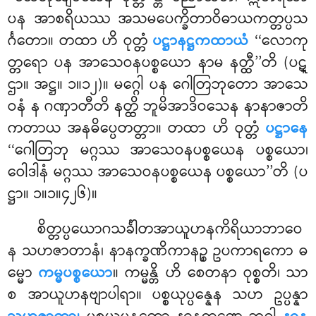
ပန အာစရိယဿ အသမပေက္ခိတာဝိဓာယကတ္တပ္ပသ
င်္ဂတော။ တထာ ဟိ ဝုတ္တံ
ပဋ္ဌာနဋ္ဌကထာယံ
‘‘လောကု
တ္တရော ပန အာသေဝနပစ္စယော နာမ နတ္ထီ’’တိ (ပဋ္
ဌာ။ အဋ္ဌ။ ၁။၁၂)။ မဂ္ဂေါ ပန ဂေါတြဘုတော အာသေ
ဝနံ န ဂဏှာတီတိ နတ္ထိ ဘူမိအာဒိဝသေန နာနာဇာတိ
ကတာယ အနဓိပ္ပေတတ္တာ။ တထာ ဟိ ဝုတ္တံ
ပဋ္ဌာနေ
‘‘ဂေါတြဘု မဂ္ဂဿ အာသေဝနပစ္စယေန ပစ္စယော၊
ဝေါဒါနံ မဂ္ဂဿ အာသေဝနပစ္စယေန ပစ္စယော’’တိ (ပ
ဋ္ဌာ။ ၁။၁။၄၂၆)။
စိတ္တပ္ပယောဂသင်္ခါတအာယူဟနကိရိယာဘာဝေ
န သဟဇာတာနံ၊ နာနက္ခဏိကာနဉ္စ ဥပကာရကော ဓ
မ္မော
ကမ္မပစ္စယော
။ ကမ္မန္တိ ဟိ စေတနာ ဝုစ္စတိ၊ သာ
စ အာယူဟနဗျာပါရာ။ ပစ္စယုပ္ပန္နေန သဟ ဥပ္ပန္နာ