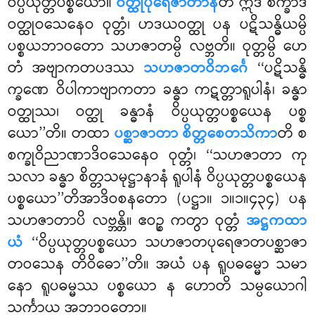
ဝိပ္ပယုတ္တပစ္စယော။
ဝတ္ထုပုရေဇာတာနီ
တိ ဣဒံ စက္ခာဒိ
ဝတ္ထုဝသေနေဝ ဝုတ္တံ၊ ဟဒယဝတ္ထု ပန ပဋိသန္ဓိယမ္ပိ
ပစ္စယဘာဝတော သဟဇာတမ္ပိ လဗ္ဘတိ။ ဝုတ္တမ္ပိ ဟေ
တံ အဗျာကတပဒဿ
သဟဇာတဝိဘင်္ဂေ
‘‘ပဋိသန္ဓိ
က္ခဏေ ဝိပါကာဗျာကတာ ခန္ဓာ ကဋတ္တာရူပါနံ၊ ခန္ဓာ
ဝတ္ထုဿ၊ ဝတ္ထု ခန္ဓာနံ ဝိပ္ပယုတ္တပစ္စယေန ပစ္စ
ယော’’တိ။ တထာ
ပစ္ဆာဇာတာ စိတ္တစေတသိကာ
တိ စ
စက္ခုဝိညာဏာဒိဝသေနေဝ ဝုတ္တံ၊ ‘‘သဟဇာတာ ကု
သလာ ခန္ဓာ စိတ္တသမုဋ္ဌာနာနံ ရူပါနံ ဝိပ္ပယုတ္တပစ္စယေန
ပစ္စယော’’တိအာဒိဝစနတော (ပဋ္ဌာ။ ၁။၁။၄၃၄) ပန
သဟဇာတာပိ လဗ္ဘန္တိ။ ဧဝဉ္စ ကတွာ ဝုတ္တံ
အဋ္ဌကထာ
ယံ
‘‘ဝိပ္ပယုတ္တပစ္စယော သဟဇာတပုရေဇာတပစ္ဆာဇာ
တဝသေန တိဝိဓော’’တိ။ အယံ ပန ရူပဓမ္မော သမာ
နော ရူပဓမ္မဿ ပစ္စယော န ဟောတိ သမ္ပယောဂါ
သင်္ကာယ အဘာဝတော။