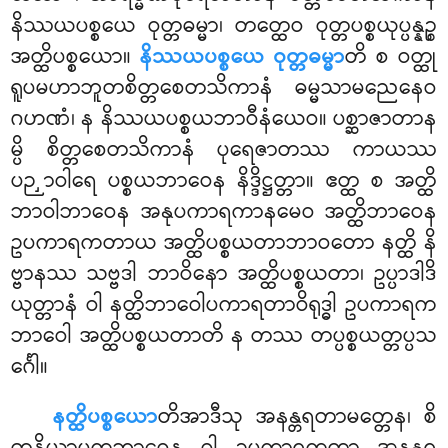
နိဿယပစ္စယေ ဝုတ္တဓမ္မာ၊ တတ္ထေဝ ဝုတ္တပစ္စယုပ္ပန္နဉ္စ
အတ္ထိပစ္စယော။
နိဿယပစ္စယေ ဝုတ္တဓမ္မာ
တိ စ ဝတ္ထု
ရူပမဟာဘူတစိတ္တစေတသိကာနံ ဓမ္မသာမညေနေဝ
ဂဟဏံ၊ န နိဿယပစ္စယဘာဝီနံယေဝ။ ပစ္ဆာဇာတာန
မ္ပိ စိတ္တစေတသိကာနံ ပုရေဇာတဿ ကာယဿ
ပဉှာဝါရေ ပစ္စယဘာဝေန နိဒ္ဒိဋ္ဌတ္တာ။ ဧတ္ထ စ အတ္ထိ
ဘာဝါဘာဝေန အနုပကာရကာနမေဝ အတ္ထိဘာဝေန
ဥပကာရကတာယ အတ္ထိပစ္စယတာဘာဝတော နတ္ထိ နိ
ဗ္ဗာနဿ သဗ္ဗဒါ ဘာဝိနော အတ္ထိပစ္စယတာ၊ ဥပ္ပာဒါဒိ
ယုတ္တာနံ ဝါ နတ္ထိဘာဝေါပကာရတာဝိရုဒ္ဓါ ဥပကာရက
ဘာဝေါ အတ္ထိပစ္စယတာတိ န တဿ တပ္ပစ္စယတ္တပ္ပသ
င်္ဂေါ။
နတ္ထိပစ္စယော
တိအာဒီသု အနန္တရတာမတ္တေန၊ စိ