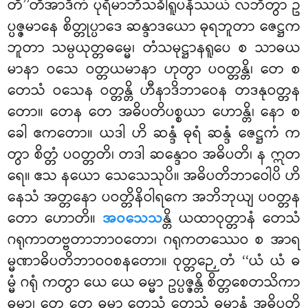
တီ’’တိအာဒိကံ ပုရိမာဘိသင်္ခါရူပနိဿယံ လဘိတွာ ဥ
ပ္ပဇ္ဇမာနေ စိတ္တုပ္ပာဒေ ဆန္ဒာဒယော ဓုရဘူတာ ဇေဋ္ဌက
ဘူတာ သမ္ပယုတ္တဓမ္မေ၊ တံသမုဋ္ဌာနရူပေ စ သာဓယ
မာနာ ဝသေ ဝတ္တယမာနာ ဟုတွာ ပဝတ္တန္တိ၊ တေ စ
တေသံ ဝသေန ဝတ္တန္တိ ဟီနာဒိဘာဝေန တဒနုဝတ္တန
တော။ တေန တေ အဓိပတိပစ္စယာ ဟောန္တိ၊ နော စ
ခေါ ဧကတော။ ယဒါ ဟိ ဆန္ဒံ ဓုရံ ဆန္ဒံ ဇေဋ္ဌကံ က
တွာ စိတ္တံ ပဝတ္တတိ၊ တဒါ ဆန္ဒောဝ အဓိပတိ၊ န ဣတ
ရေ။ ဧသ နယော သေသေသုပိ။ အဓိပတိဘာဝေါပိ ဟိ
နေသံ အတ္တနော ပဝတ္တိနိဝါရကေ အဘိဘုယျ ပဝတ္တန
တော ဟောတိ။
အဝသေသ
န္တိ ယထာဝုတ္တာနံ တေသံ
ဂရုကာတဗ္ဗတာဘာဝတော၊ ဂရုကတဿေဝ စ
အာရ
မ္မဏာဓိပတိဘာဝဝစနတော။ ဝုတ္တဉှေတံ ‘‘ယံ ယံ ဓ
မ္မံ ဂရုံ ကတွာ ယေ ယေ ဓမ္မာ ဥပ္ပဇ္ဇန္တိ
စိတ္တစေတသိကာ
ဓမ္မာ၊ တေ တေ ဓမ္မာ တေသံ တေသံ ဓမ္မာနံ အဓိပတိ