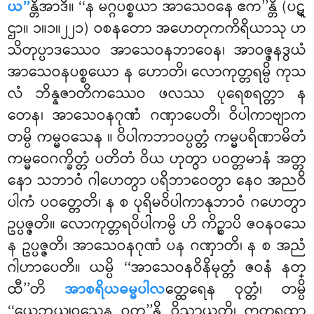
ယ’’
န္တိအာဒိ။ ‘‘န မဂ္ဂပစ္စယာ အာသေဝနေ ဧက’’န္တိ (ပဋ္
ဌာ။ ၁။၁။၂၂၁) ဝစနတော အဟေတုကကိရိယာသု ဟ
သိတုပ္ပာဒဿေဝ အာသေဝနဘာဝေန၊ အာဝဇ္ဇနဒွယံ
အာသေဝနပစ္စယော န ဟောတိ၊ လောကုတ္တရမ္ပိ ကုသ
လံ ဘိန္နဇာတိကဿေဝ ဖလဿ ပုရေစရတ္တာ န
တေန၊ အာသေဝနဂုဏံ ဂဏှာပေတိ၊ ဝိပါကာဗျာက
တမ္ပိ ကမ္မဝသေန
။ ဝိပါကဘာဝပ္ပတ္တံ ကမ္မပရိဏာမိတံ
ကမ္မဝေဂက္ခိတ္တံ ပတိတံ ဝိယ ဟုတွာ ပဝတ္တမာနံ အတ္တ
နော သဘာဝံ ဂါဟေတွာ ပရိဘာဝေတွာ နေဝ အညဝိ
ပါကံ ပဝတ္တေတိ၊ န စ ပုရိမဝိပါကာနုဘာဝံ ဂဟေတွာ
ဥပ္ပဇ္ဇတိ။ လောကုတ္တရဝိပါကမ္ပိ ဟိ ကိဉ္စာပိ ဇဝနဝသေ
န ဥပ္ပဇ္ဇတိ၊ အာသေဝနဂုဏံ ပန ဂဏှာတိ၊ န စ အညံ
ဂါဟာပေတိ။ ယမ္ပိ ‘‘အာသေဝနဝိနိမုတ္တံ ဇဝနံ နတ္
ထီ’’တိ
အာစရိယဓမ္မပါလ
တ္ထေရေန ဝုတ္တံ၊ တမ္ပိ
‘‘ယေဘုယျဝသေန ဝုတ္တ’’န္တိ ဝိညာယတိ၊ ဣတရထာ