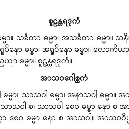
စူဠန္တရဒုကံ
ာ ဓမ္မာ။ သင်္ခတာ ဓမ္မာ၊ အသင်္ခတာ ဓမ္မာ။
။ ရူပိနော ဓမ္မာ၊ အရူပိနော ဓမ္မာ။ လောကိယ
ယျာ ဓမ္မာ။ စူဠန္တရဒုကံ။
အာသဝဂေါစ္ဆကံ
ဓမ္မာ။ သာသဝါ ဓမ္မာ၊ အနာသဝါ ဓမ္မာ။ အာ
္မာ သာသဝါ စ၊ သာသဝါ စေဝ ဓမ္မာ နော စ
တာ စေဝ ဓမ္မာ နော စ အာသဝါ။ အာသဝဝိပ္ပ