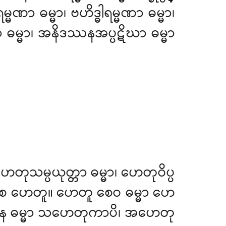
ရမ္မဏာ ဓမ္မာ၊ ဗဟိဒ္ဓါရမ္မဏာ ဓမ္မာ၊
 ဓမ္မာ၊ အနိဒဿနအပ္ပဋိဃာ ဓမ္မာ
ုသမ္ပယုတ္တာ ဓမ္မာ၊ ဟေတုဝိပ္ပ
 န စ ဟေတူ။ ဟေတူ စေဝ
ဓမ္မာ ဟေ
ါ ပန ဓမ္မာ သဟေတုကာပိ၊ အဟေတု