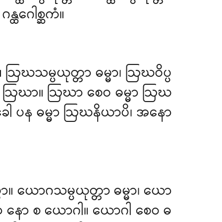
ဂန္ထဂေါစ္ဆကံ။
 ဩဃသမ္ပယုတ္တာ ဓမ္မာ၊ ဩဃဝိပ္ပ
ာ စ ဩဃာ။ ဩဃာ စေဝ ဓမ္မာ ဩဃ
 ခေါ ပန ဓမ္မာ ဩဃနိယာပိ၊ အနော
မာ။ ယောဂသမ္ပယုတ္တာ ဓမ္မာ၊ ယော
္မာ နော စ ယောဂါ။ ယောဂါ စေဝ ဓ