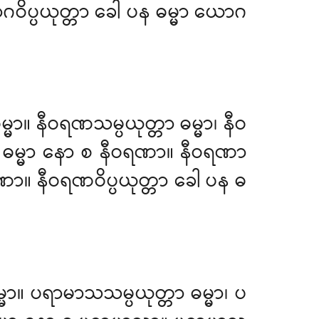
ဝိပ္ပယုတ္တာ ခေါ ပန ဓမ္မာ ယောဂ
မာ။ နီဝရဏသမ္ပယုတ္တာ ဓမ္မာ၊ နီဝ
ဝ ဓမ္မာ နော စ နီဝရဏာ။ နီဝရဏာ
ဏာ။ နီဝရဏဝိပ္ပယုတ္တာ ခေါ ပန ဓ
္မာ။ ပရာမာသသမ္ပယုတ္တာ ဓမ္မာ၊ ပ