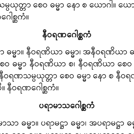
မ္ပယုတ္တာ စေဝ ဓမ္မာ နော စ ယောဂါ။ ယောဂ
ေါစ္ဆကံ။
နီဝရဏဂေါစ္ဆကံ
 ဓမ္မာ။ နီဝရဏိယာ ဓမ္မာ၊ အနီဝရဏိယာ ဓမ္
 စေဝ ဓမ္မာ နီဝရဏိယာ စ၊ နီဝရဏိယာ စေ
 နီဝရဏသမ္ပယုတ္တာ စေဝ ဓမ္မာ နော စ နီဝရ
။ နီဝရဏဂေါစ္ဆကံ။
ပရာမာသဂေါစ္ဆကံ
သာ ဓမ္မာ။ ပရာမဋ္ဌာ ဓမ္မာ၊ အပရာမဋ္ဌာ ဓမ