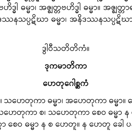
ဟိဒ္ဓါ ဓမ္မာ၊ အဇ္ဈတ္တဗဟိဒ္ဓါ ဓမ္မာ။ အဇ္ဈတ္တာ
 သနိဒဿနသပ္ပဋိဃာ ဓမ္မာ၊ အနိဒဿနသပ္ပဋိဃာ
ဒွါဝီသတိတိကံ။
ဒုကမာတိကာ
ဟေတုဂေါစ္ဆကံ
ာ။ သဟေတုကာ ဓမ္မာ၊ အဟေတုကာ ဓမ္မာ။ ဟေတ
္မာ သဟေတုကာ စ၊ သဟေတုကာ စေဝ ဓမ္မာ
တ္တာ စေဝ ဓမ္မာ န စ ဟေတူ။ န ဟေတူ ခေ