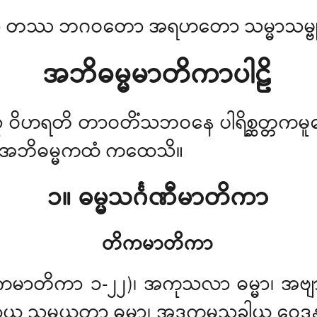
ာ တဿ ဘဂဝတော အရဟတော သမ္မာသမ္ဗု
အဘိဓမ္မမာတိကာပါဠိ
ဝိဟရတိ တာဝတိံသဘဝနေ ပါရိစ္ဆတ္တကမ
ံ အဘိဓမ္မကထံ ကထေသိ။
၁။ ဓမ္မသင်္ဂဏီမာတိကာ
တိကမာတိကာ
ိကမာတိကာ ၁-၂၂)၊ အကုသလာ ဓမ္မာ၊ အဗ
နာယ သမ္ပယုတ္တာ ဓမ္မာ၊ အဒုက္ခမသုခါယ ဝေဒ