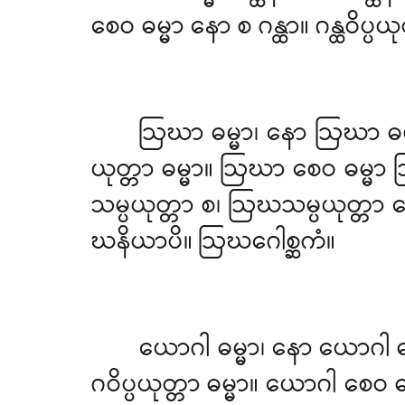
စေဝ ဓမ္မာ နော စ ဂန္ထာ။ ဂန္ထဝိပ္ပယ
ဩဃာ
ဓမ္မာ၊ နော ဩဃာ ဓ
ယုတ္တာ ဓမ္မာ။ ဩဃာ စေဝ ဓမ
သမ္ပယုတ္တာ စ၊ ဩဃသမ္ပယုတ္တာ 
ဃနိယာပိ။ ဩဃဂေါစ္ဆကံ။
ယောဂါ ဓမ္မာ၊ နော ယောဂါ 
ဂဝိပ္ပယုတ္တာ ဓမ္မာ။ ယောဂါ စ