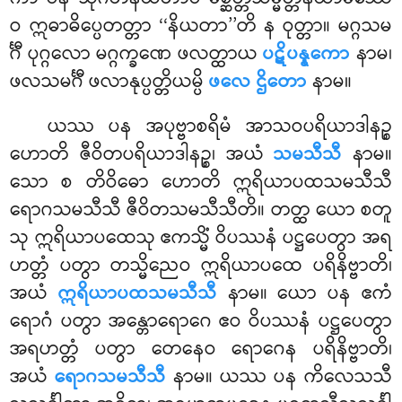
ဝ ဣဓာဓိပ္ပေတတ္တာ ‘‘နိယတာ’’တိ န ဝုတ္တာ။ မဂ္ဂသမ
င်္ဂီ ပုဂ္ဂလော မဂ္ဂက္ခဏေ ဖလတ္ထာယ
ပဋိပန္နကော
နာမ၊
ဖလသမင်္ဂီ ဖလာနုပ္ပတ္တိယမ္ပိ
ဖလေ ဌိတော
နာမ။
ယဿ ပန အပုဗ္ဗာစရိမံ အာသဝပရိယာဒါနဉ္စ
ဟောတိ ဇီဝိတပရိယာဒါနဉ္စ၊ အယံ
သမသီသီ
နာမ။
သော စ တိဝိဓော ဟောတိ ဣရိယာပထသမသီသီ
ရောဂသမသီသီ ဇီဝိတသမသီသီတိ။ တတ္ထ ယော စတူ
သု ဣရိယာပထေသု ဧကသ္မိံ ဝိပဿနံ ပဋ္ဌပေတွာ
အရ
ဟတ္တံ ပတွာ တသ္မိညေဝ ဣရိယာပထေ ပရိနိဗ္ဗာတိ၊
အယံ
ဣရိယာပထသမသီသီ
နာမ။ ယော ပန ဧကံ
ရောဂံ ပတွာ အန္တောရောဂေ ဧဝ
ဝိပဿနံ ပဋ္ဌပေတွာ
အရဟတ္တံ ပတွာ တေနေဝ ရောဂေန ပရိနိဗ္ဗာတိ၊
အယံ
ရောဂသမသီသီ
နာမ။ ယဿ ပန ကိလေသသီ