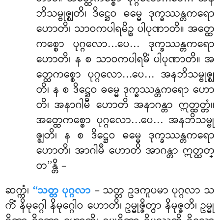
ဘိသမ္ဗုဇ္ဈတိ၊ ဒိဋ္ဌေဝ ဓမ္မေ ဒုက္ခဿန္တကရော
ဟောတိ၊ သာဝကပါရမိဉ္စ ပါပုဏာတိ။ အတ္ထေ
ကစ္စော ပုဂ္ဂလော…ပေ… ဒုက္ခဿန္တကရော
ဟောတိ၊ န စ သာဝကပါရမိံ ပါပုဏာတိ။ အ
တ္ထေကစ္စော ပုဂ္ဂလော…ပေ… အနဘိသမ္ဗုဇ္ဈ
တိ၊ န စ ဒိဋ္ဌေဝ ဓမ္မေ ဒုက္ခဿန္တကရော ဟော
တိ၊ အနာဂါမီ ဟောတိ အနာဂန္တာ ဣတ္ထတ္တံ။
အတ္ထေကစ္စော ပုဂ္ဂလော…ပေ… အနဘိသမ္ဗု
ဇ္ဈတိ၊ န စ ဒိဋ္ဌေဝ ဓမ္မေ ဒုက္ခဿန္တကရော
ဟောတိ၊ အာဂါမီ ဟောတိ အာဂန္တာ ဣတ္ထတ္
တ’’န္တိ –
ဆက္ကံ၊
‘‘သတ္တ ပုဂ္ဂလာ
– သတ္တ ဥဒကူပမာ ပုဂ္ဂလာ သ
ကိံ နိမုဂ္ဂေါ နိမုဂ္ဂေါဝ ဟောတိ၊ ဥမ္မုဇ္ဇိတွာ နိမုဇ္ဇတိ၊ ဥမ္မု