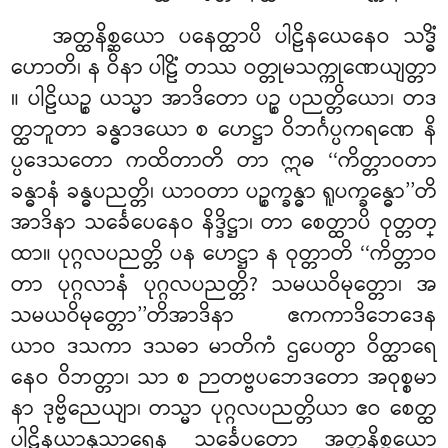
အတ္ထနိစ္ဆယော ပနေတ္ထာပိ ပါဠိနယေနေဝ သဒ္ဓိံ
ဟောတိ၊ န ဝိနာ ပါဠိံ တဿ ဝတ္တုမသက္ကုဏေယျတ္တာ
။ ပါဠိယဉ္စ ယသ္မာ အာဒိတော ပဉ္စ ပညတ္တိယော၊ တဒ
တ္ထဘူတာ ခန္ဓာဒယော စ ဟေဋ္ဌာ ဝိဘင်္ဂပ္ပကရဏေ နိ
ပ္ပဒေသတော ကထိတာတိ တာ ဣဓ ‘‘ကိတ္တာဝတာ
ခန္ဓာနံ ခန္ဓပညတ္တိ၊ ယာဝတာ ပဉ္စက္ခန္ဓာ ရူပက္ခန္ဓော’’တိ
အာဒိနာ သင်္ခေပေနေဝ နိဒ္ဒိဋ္ဌာ၊ တာ စေတ္ထာပိ ဝုတ္တတ္
ထာ။ ပုဂ္ဂလပညတ္တိ ပန ဟေဋ္ဌာ န ဝုတ္တာတိ ‘‘ကိတ္တာဝ
တာ ပုဂ္ဂလာနံ ပုဂ္ဂလပညတ္တိ? သမယဝိမုတ္တော၊ အ
သမယဝိမုတ္တော’’တိအာဒိနာ ဧကကာဒိဘေဒေန
ယာဝ ဒသကာ ဒသဓာ မာတိကံ ဌပေတွာ ဝိတ္ထာရေ
နေဝ ဝိဘတ္တာ၊ သာ စ ဉာတဗ္ဗပဘေဒတော အဝုစ္စမာ
နာ ဒုဗ္ဗိညေယျာ၊ တသ္မာ ပုဂ္ဂလပညတ္တိယာ ဧဝ စေတ္ထ
ပါဠိနယာနုသာရေန သင်္ခေပတော အတ္ထနိစ္ဆယော