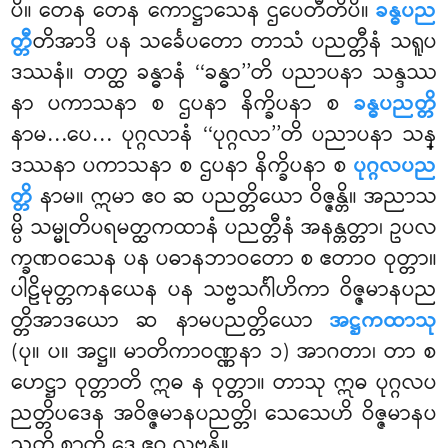
ပိ။ တေန တေန ကောဋ္ဌာသေန ဌပေတီတိပိ။
ခန္ဓပည
တ္တီ
တိအာဒိ ပန သင်္ခေပတော တာသံ ပညတ္တီနံ သရူပ
ဒဿနံ။ တတ္ထ ခန္ဓာနံ ‘‘ခန္ဓာ’’တိ ပညာပနာ သန္ဒဿ
နာ ပကာသနာ စ ဌပနာ နိက္ခိပနာ စ
ခန္ဓပညတ္တိ
နာမ…ပေ… ပုဂ္ဂလာနံ ‘‘ပုဂ္ဂလာ’’တိ ပညာပနာ သန္
ဒဿနာ ပကာသနာ စ ဌပနာ နိက္ခိပနာ စ
ပုဂ္ဂလပည
တ္တိ
နာမ။ ဣမာ ဧဝ ဆ ပညတ္တိယော ဝိဇ္ဇန္တိ။ အညာသ
မ္ပိ သမ္မုတိပရမတ္ထကထာနံ ပညတ္တီနံ အနန္တတ္တာ၊ ဥပလ
က္ခဏဝသေန ပန ပဓာနဘာဝတော စ ဧတာဝ ဝုတ္တာ။
ပါဠိမုတ္တကနယေန ပန သဗ္ဗသင်္ဂါဟိကာ ဝိဇ္ဇမာနပည
တ္တိအာဒယော ဆ နာမပညတ္တိယော
အဋ္ဌကထာသု
(ပု။ ပ။ အဋ္ဌ။ မာတိကာဝဏ္ဏနာ ၁) အာဂတာ၊ တာ စ
ဟေဋ္ဌာ ဝုတ္တာတိ ဣဓ န ဝုတ္တာ။ တာသု ဣဓ ပုဂ္ဂလပ
ညတ္တိပဒေန အဝိဇ္ဇမာနပညတ္တိ၊ သေသေဟိ ဝိဇ္ဇမာနပ
ညတ္တိ စာတိ ဒွေ ဧဝ လဗ္ဘန္တိ။