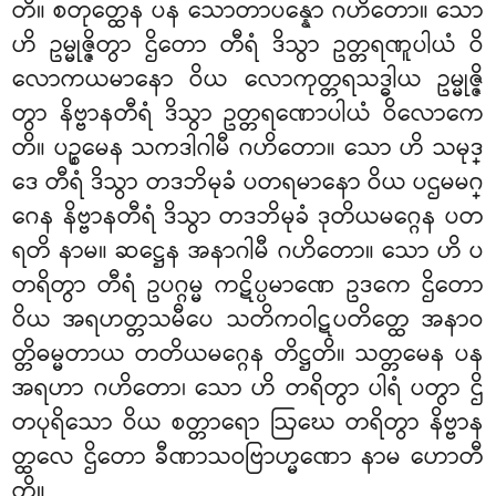
တိ။ စတုတ္ထေန ပန သောတာပန္နော ဂဟိတော။ သော
ဟိ ဥမ္မုဇ္ဇိတွာ ဌိတော တီရံ ဒိသွာ ဥတ္တရဏူပါယံ ဝိ
လောကယမာနော ဝိယ လောကုတ္တရသဒ္ဓါယ ဥမ္မုဇ္ဇိ
တွာ နိဗ္ဗာနတီရံ ဒိသွာ ဥတ္တရဏောပါယံ ဝိလောကေ
တိ။ ပဉ္စမေန သကဒါဂါမီ ဂဟိတော။ သော ဟိ သမုဒ္
ဒေ တီရံ ဒိသွာ တဒဘိမုခံ
ပတရမာနော ဝိယ ပဌမမဂ္
ဂေန နိဗ္ဗာနတီရံ ဒိသွာ တဒဘိမုခံ ဒုတိယမဂ္ဂေန ပတ
ရတိ နာမ။ ဆဋ္ဌေန အနာဂါမီ ဂဟိတော။ သော ဟိ ပ
တရိတွာ တီရံ ဥပဂ္ဂမ္မ ကဋိပ္ပမာဏေ ဥဒကေ ဌိတော
ဝိယ အရဟတ္တသမီပေ သတိကဝါဋပတိတ္ထေ အနာဝ
တ္တိဓမ္မတာယ တတိယမဂ္ဂေန တိဋ္ဌတိ။ သတ္တမေန ပန
အရဟာ ဂဟိတော၊ သော ဟိ တရိတွာ ပါရံ ပတွာ ဌိ
တပုရိသော ဝိယ စတ္တာရော ဩဃေ တရိတွာ နိဗ္ဗာန
တ္ထလေ ဌိတော ခီဏာသဝဗြာဟ္မဏော နာမ ဟောတီ
တိ။