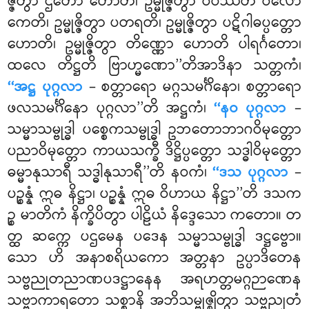
ဇ္ဇိတွာ ဌိတော ဟောတိ၊ ဥမ္မုဇ္ဇိတွာ ဝိပဿတိ ဝိလော
ကေတိ၊ ဥမ္မုဇ္ဇိတွာ ပတရတိ၊ ဥမ္မုဇ္ဇိတွာ ပဋိဂါဓပ္ပတ္တော
ဟောတိ၊ ဥမ္မုဇ္ဇိတွာ တိဏ္ဏော ဟောတိ ပါရင်္ဂတော၊
ထလေ တိဋ္ဌတိ ဗြာဟ္မဏော’’တိအာဒိနာ သတ္တကံ၊
‘‘အဋ္ဌ ပုဂ္ဂလာ
– စတ္တာရော မဂ္ဂသမင်္ဂိနော၊ စတ္တာရော
ဖလသမင်္ဂိနော ပုဂ္ဂလာ’’တိ အဋ္ဌကံ၊
‘‘နဝ ပုဂ္ဂလာ
–
သမ္မာသမ္ဗုဒ္ဓါ ပစ္စေကသမ္ဗုဒ္ဓါ ဥဘတောဘာဂဝိမုတ္တော
ပညာဝိမုတ္တော ကာယသက္ခီ ဒိဋ္ဌိပ္ပတ္တော သဒ္ဓါဝိမုတ္တော
ဓမ္မာနုသာရီ သဒ္ဓါနုသာရီ’’တိ နဝကံ၊
‘‘ဒသ ပုဂ္ဂလာ
–
ပဉ္စန္နံ ဣဓ နိဋ္ဌာ၊ ပဉ္စန္နံ ဣဓ ဝိဟာယ နိဋ္ဌာ’’တိ ဒသက
ဉ္စ မာတိကံ နိက္ခိပိတွာ ပါဠိယံ နိဒ္ဒေသော ကတော။ တ
တ္ထ ဆက္ကေ ပဌမေန ပဒေန သမ္မာသမ္ဗုဒ္ဓါ ဒဋ္ဌဗ္ဗော။
သော ဟိ အနာစရိယကော အတ္တနာ ဥပ္ပာဒိတေန
သဗ္ဗညုတညာဏပဒဋ္ဌာနေန အရဟတ္တမဂ္ဂဉာဏေန
သဗ္ဗာကာရတော သစ္စာနိ အဘိသမ္ဗုဇ္ဈိတွာ သဗ္ဗညုတံ