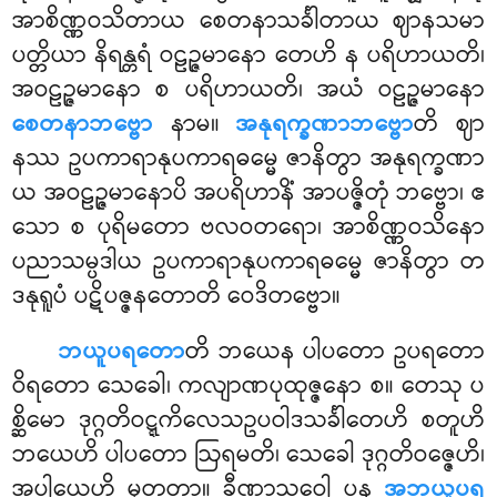
အာစိဏ္ဏဝသိတာယ စေတနာသင်္ခါတာယ ဈာနသမာ
ပတ္တိယာ နိရန္တရံ ဝဠဉ္ဇမာနော တေဟိ န ပရိဟာယတိ၊
အဝဠဉ္ဇမာနော စ ပရိဟာယတိ၊ အယံ ဝဠဉ္ဇမာနော
စေတနာဘဗ္ဗော
နာမ။
အနုရက္ခဏာဘဗ္ဗော
တိ ဈာ
နဿ ဥပကာရာနုပကာရဓမ္မေ ဇာနိတွာ အနုရက္ခဏာ
ယ အဝဠဉ္ဇမာနောပိ အပရိဟာနိံ အာပဇ္ဇိတုံ ဘဗ္ဗော၊ ဧ
သော စ ပုရိမတော ဗလဝတရော၊ အာစိဏ္ဏဝသိနော
ပညာသမ္ပဒါယ ဥပကာရာနုပကာရဓမ္မေ ဇာနိတွာ တ
ဒနုရူပံ ပဋိပဇ္ဇနတောတိ ဝေဒိတဗ္ဗော။
ဘယူပရတော
တိ ဘယေန ပါပတော ဥပရတော
ဝိရတော သေခေါ၊ ကလျာဏပုထုဇ္ဇနော စ။ တေသု ပ
စ္ဆိမော ဒုဂ္ဂတိဝဋ္ဋကိလေသဥပဝါဒသင်္ခါတေဟိ စတူဟိ
ဘယေဟိ ပါပတော ဩရမတိ၊ သေခေါ ဒုဂ္ဂတိဝဇ္ဇေဟိ၊
အပါယေဟိ မုတ္တတ္တာ။ ခီဏာသဝေါ ပန
အဘယူပရ