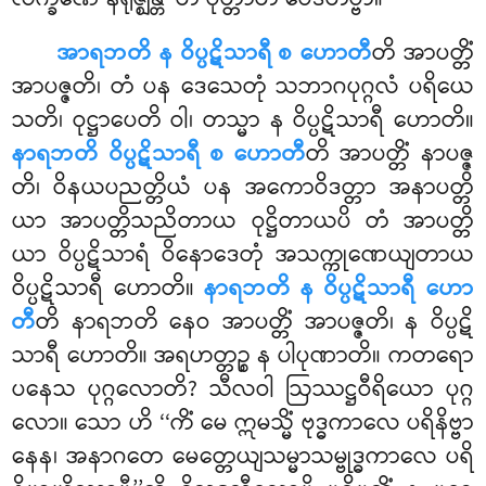
လက္ခဏေ နိရုဇ္ဈန္တီ’’တိ ဝုတ္တာတိ ဝေဒိတဗ္ဗာ။
အာရဘတိ န ဝိပ္ပဋိသာရီ စ ဟောတီ
တိ အာပတ္တိံ
အာပဇ္ဇတိ၊ တံ ပန ဒေသေတုံ သဘာဂပုဂ္ဂလံ ပရိယေ
သတိ၊ ဝုဋ္ဌာပေတိ ဝါ၊ တသ္မာ န ဝိပ္ပဋိသာရီ ဟောတိ။
နာရဘတိ ဝိပ္ပဋိသာရီ စ ဟောတီ
တိ အာပတ္တိံ နာပဇ္ဇ
တိ၊ ဝိနယပညတ္တိယံ ပန အကောဝိဒတ္တာ အနာပတ္တိ
ယာ အာပတ္တိသညိတာယ ဝုဋ္ဌိတာယပိ တံ အာပတ္တိ
ယာ ဝိပ္ပဋိသာရံ ဝိနောဒေတုံ အသက္ကုဏေယျတာယ
ဝိပ္ပဋိသာရီ ဟောတိ။
နာရဘတိ န ဝိပ္ပဋိသာရီ ဟော
တီ
တိ နာရဘတိ နေဝ အာပတ္တိံ အာပဇ္ဇတိ၊ န ဝိပ္ပဋိ
သာရီ ဟောတိ။ အရဟတ္တဉ္စ
န ပါပုဏာတိ။ ကတရော
ပနေသ ပုဂ္ဂလောတိ? သီလဝါ ဩဿဋ္ဌဝီရိယော ပုဂ္ဂ
လော။ သော ဟိ ‘‘ကိံ မေ ဣမသ္မိံ ဗုဒ္ဓကာလေ ပရိနိဗ္ဗာ
နေန၊ အနာဂတေ မေတ္တေယျသမ္မာသမ္ဗုဒ္ဓကာလေ ပရိ