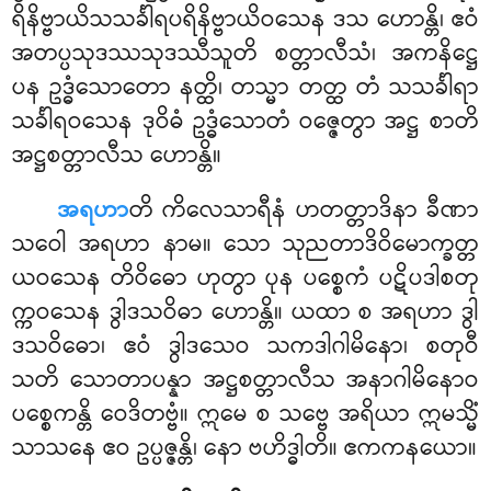
ရိနိဗ္ဗာယိသသင်္ခါရပရိနိဗ္ဗာယိဝသေန ဒသ ဟောန္တိ၊ ဧဝံ
အတပ္ပသုဒဿသုဒဿီသူတိ စတ္တာလီသံ၊ အကနိဋ္ဌေ
ပန ဥဒ္ဓံသောတော နတ္ထိ၊ တသ္မာ တတ္ထ တံ သသင်္ခါရာ
သင်္ခါရဝသေန ဒုဝိဓံ ဥဒ္ဓံသောတံ ဝဇ္ဇေတွာ အဋ္ဌ စာတိ
အဋ္ဌစတ္တာလီသ ဟောန္တိ။
အရဟာ
တိ ကိလေသာရီနံ ဟတတ္တာဒိနာ ခီဏာ
သဝေါ အရဟာ နာမ။ သော သုညတာဒိဝိမောက္ခတ္တ
ယဝသေန တိဝိဓော ဟုတွာ ပုန ပစ္စေကံ ပဋိပဒါစတု
က္ကဝသေန ဒွါဒသဝိဓာ ဟောန္တိ။ ယထာ စ အရဟာ ဒွါ
ဒသဝိဓော၊ ဧဝံ ဒွါဒသေဝ သကဒါဂါမိနော၊ စတုဝီ
သတိ သောတာပန္နာ အဋ္ဌစတ္တာလီသ အနာဂါမိနောဝ
ပစ္စေကန္တိ ဝေဒိတဗ္ဗံ။ ဣမေ စ သဗ္ဗေ အရိယာ ဣမသ္မိံ
သာသနေ ဧဝ ဥပ္ပဇ္ဇန္တိ၊ နော ဗဟိဒ္ဓါတိ။ ဧကကနယော။